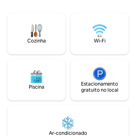
comodidades modernas, como ar-
pé da praia. Relax
condicionado e smart tv. Toques únicos,
privado e desfrut
como banheiros remodelados com
um jardim repleto 
pedra exposta e uma pia de 200 anos,
floridos entre as á
adicionam personalidade. A propriedade
Paradiso oferece 
também possui um terraço e pátio, ideal
vida diária na bela
para desfrutar da paisagem costeira de
Cozinha
Wi-Fi
tirar o fôlego e refeições ao ar livre
Estacionamento
Piscina
gratuito no local
Ar-condicionado