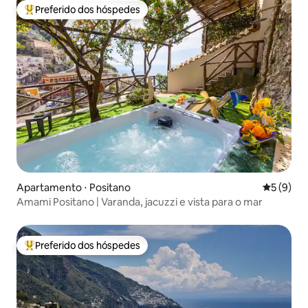
Preferido dos hóspedes
Entre os melhores preferidos dos hóspedes
Apartamento ⋅ Positano
5 de uma 
5 (9)
Amami Positano | Varanda, jacuzzi e vista para o mar
Preferido dos hóspedes
Entre os melhores preferidos dos hóspedes