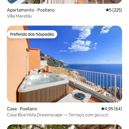
Apartamento ⋅ Positano
5 de uma av
5 (225)
Villa Mareblu
Preferido dos hóspedes
Preferido dos hóspedes
Casa ⋅ Positano
4,95 de uma a
4,95 (64)
Casa BlueVista Dreamscape — Terraço com jacuzzi