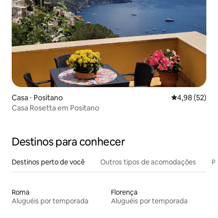
Casa ⋅ Positano
4,98 de uma a
4,98 (52)
Casa Rosetta em Positano
Destinos para conhecer
Destinos perto de você
Outros tipos de acomodações
Pr
Roma
Florença
Aluguéis por temporada
Aluguéis por temporada