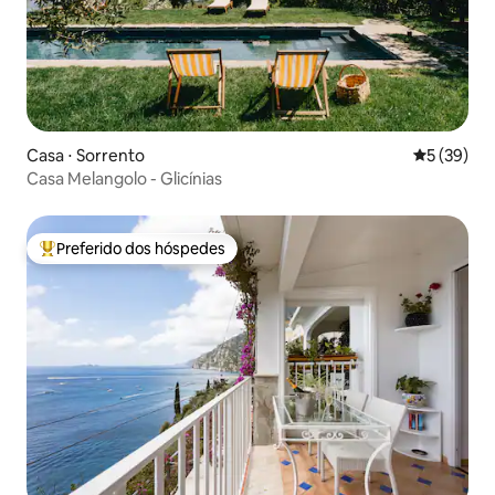
Casa ⋅ Sorrento
5 de uma a
5 (39)
Casa Melangolo - Glicínias
Preferido dos hóspedes
Entre os melhores preferidos dos hóspedes