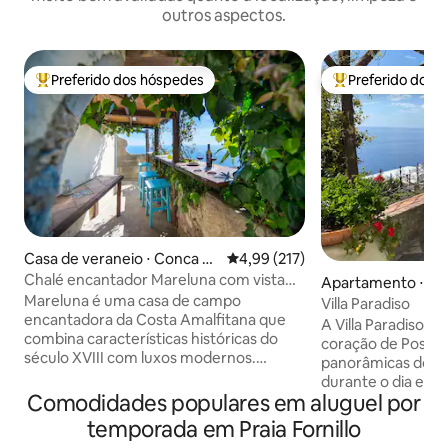
outros aspectos.
Preferido dos hóspedes
Preferido dos 
Entre os melhores preferidos dos hóspedes
Entre os melhore
Casa de veraneio ⋅ Conca d
4,99 de uma avaliação média de 
4,99 (217)
ei Marini
Chalé encantador Mareluna com vista
Apartamento ⋅ Po
para Capri
Mareluna é uma casa de campo
Villa Paradiso
encantadora da Costa Amalfitana que
A Villa Paradiso es
combina características históricas do
coração de Positan
século XVIII com luxos modernos.
panorâmicas do b
Oferece vistas panorâmicas
durante o dia e de
deslumbrantes para o mar e interiores
Comodidades populares em aluguel por
mágico das ondas
elegantes com detalhes como vigas de
costa à noite. A Vi
temporada em Praia Fornillo
castanha, azulejos tradicionais e
o sol e o mar e fic