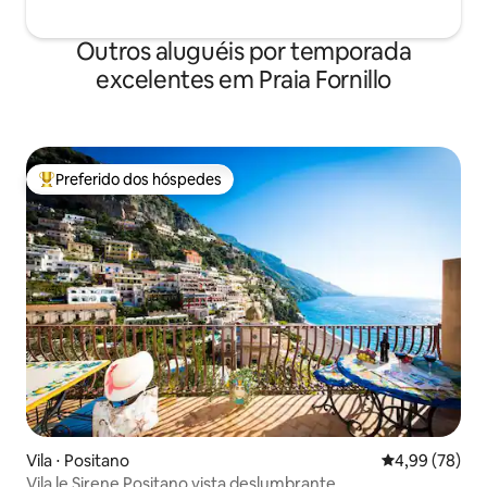
Outros aluguéis por temporada
excelentes em Praia Fornillo
Preferido dos hóspedes
Entre os melhores preferidos dos hóspedes
Vila ⋅ Positano
4,99 de uma a
4,99 (78)
Vila le Sirene Positano vista deslumbrante