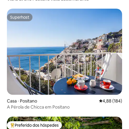
Superhost
Superhost
Casa ⋅ Positano
4,88 de uma av
4,88 (184)
A Pérola de Chicca em Positano
Preferido dos hóspedes
Entre os melhores preferidos dos hóspedes