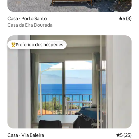
Casa ⋅ Porto Santo
5 de uma 
5 (3)
Casa da Eira Dourada
Preferido dos hóspedes
Entre os melhores preferidos dos hóspedes
Casa ⋅ Vila Baleira
5 de uma a
5 (25)