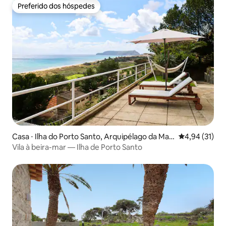
Preferido dos hóspedes
Preferido dos hóspedes
Casa ⋅ Ilha do Porto Santo, Arquipélago da Mad
4,94 de uma a
4,94 (31)
eira
Vila à beira-mar — Ilha de Porto Santo