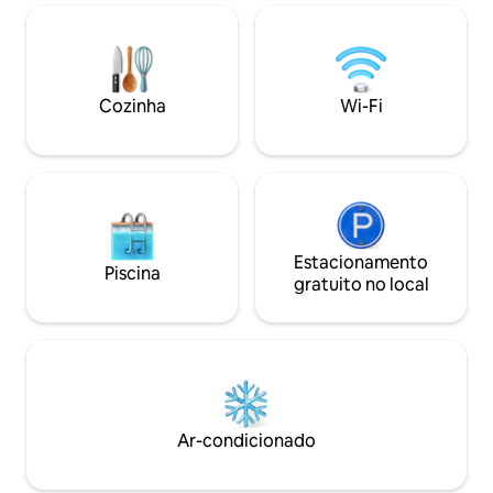
central e tranquila • A 30 metros da praia
refúgio perfeito p
• Próximo de supermercado, farmácia e
do melhor que Por
restaurantes • Apartamento totalmente
oferecer. Reserve diretamente
equipado • Wi-Fi e TV incluídos • Varanda
connosco e aprove
Cozinha
Wi-Fi
Estacionamento
Piscina
gratuito no local
Ar-condicionado