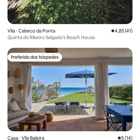
Vila ⋅ Cabeco da Ponta
4,85 de uma a
4,85 (41)
Quinta do Ribeiro Salgado's Beach House
Preferido dos hóspedes
Preferido dos hóspedes
Casa ⋅ Vila Baleira
5 de uma a
5 (14)