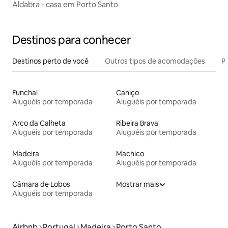
Aldabra - casa em Porto Santo
Destinos para conhecer
Destinos perto de você
Outros tipos de acomodações
Pr
Funchal
Caniço
Aluguéis por temporada
Aluguéis por temporada
Arco da Calheta
Ribeira Brava
Aluguéis por temporada
Aluguéis por temporada
Madeira
Machico
Aluguéis por temporada
Aluguéis por temporada
Câmara de Lobos
Mostrar mais
Aluguéis por temporada
Airbnb
Portugal
Madeira
Porto Santo