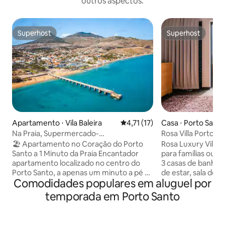
outros aspectos.
Superhost
Superhost
Superhost
Superhost
Apartamento ⋅ Vila Baleira
4,71 de uma avaliação média de
4,71 (17)
Casa ⋅ Porto Sant
Na Praia, Supermercado-
Rosa Villa Porto 
Estacionamento, Centro
Madeira
🏖️ Apartamento no Coração do Porto
Rosa Luxury Villa, 
Santo a 1 Minuto da Praia Encantador
para famílias ou grupos. Com 
apartamento localizado no centro do
3 casas de banho, 
Porto Santo, a apenas um minuto a pé da
de estar, sala de 
Comodidades populares em aluguel por
praia. Com localização privilegiada,
vista para o mar, 
encontra-se rodeado por restaurantes,
momentos inesquecíveis.
temporada em Porto Santo
cafés e supermercado, tornando a
apenas 5 minutos d
estadia prática e confortável.
supermercado, co
Características principais: • Localização
com o charme da i