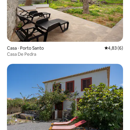
Casa ⋅ Porto Santo
4,83 de uma 
4,83 (6)
Casa De Pedra