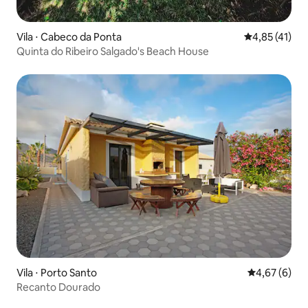
Vila ⋅ Cabeco da Ponta
4,85 de uma a
4,85 (41)
Quinta do Ribeiro Salgado's Beach House
Vila ⋅ Porto Santo
4,67 de uma 
4,67 (6)
Recanto Dourado