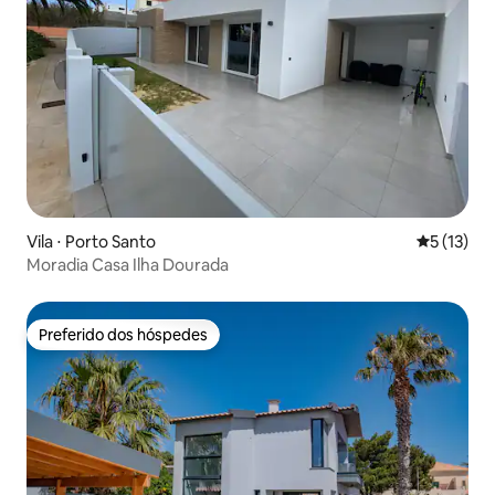
Vila ⋅ Porto Santo
5 de uma a
5 (13)
Moradia Casa Ilha Dourada
Preferido dos hóspedes
Preferido dos hóspedes