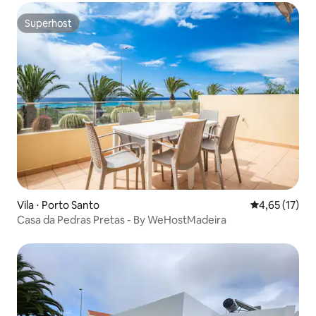
Superhost
Superhost
Vila ⋅ Porto Santo
4,65 de uma a
4,65 (17)
Casa da Pedras Pretas - By WeHostMadeira