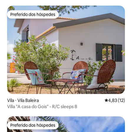
Preferido dos hóspedes
Preferido dos hóspedes
Vila ⋅ Vila Baleira
4,83 de uma a
4,83 (12)
Villa "A casa do Gois" - R/C sleeps 8
Preferido dos hóspedes
Preferido dos hóspedes