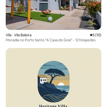
Vila ⋅ Vila Baleira
5 de uma a
5 (10)
Moradia no Porto Santo "A Casa do Gois" - 12 hóspedes