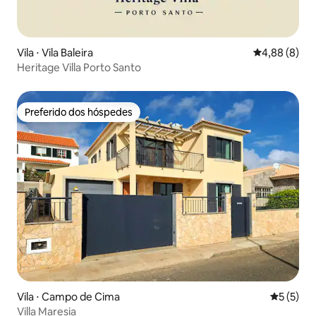
Vila ⋅ Vila Baleira
4,88 de uma 
4,88 (8)
Heritage Villa Porto Santo
Preferido dos hóspedes
Preferido dos hóspedes
Vila ⋅ Campo de Cima
5 de uma 
5 (5)
Villa Maresia