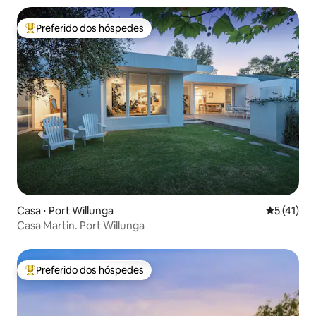
Preferido dos hóspedes
Entre os melhores preferidos dos hóspedes
Casa ⋅ Port Willunga
5 de uma a
5 (41)
Casa Martin. Port Willunga
Preferido dos hóspedes
Entre os melhores preferidos dos hóspedes