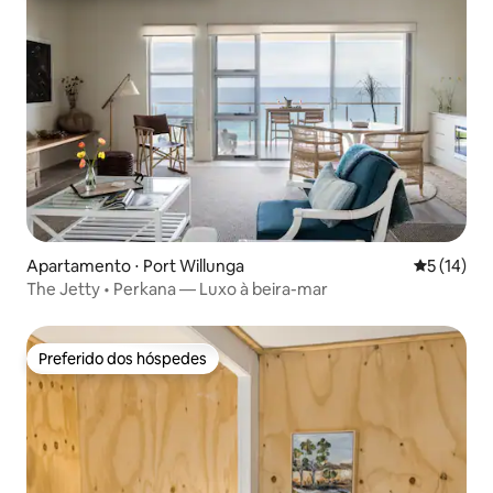
Apartamento ⋅ Port Willunga
5 de uma a
5 (14)
The Jetty • Perkana — Luxo à beira-mar
Preferido dos hóspedes
Preferido dos hóspedes