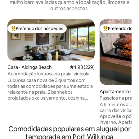
muito bem avaliadas quanto a localização, limpeza e
outros aspectos.
Preferido dos hóspedes
Preferido dos 
Entre os melhores preferidos dos hóspedes
Entre os melhore
Casa ⋅ Aldinga Beach
4,93 de uma avaliação média de 
4,93 (229)
Acomodação luxuosa na praia, vinícolas
famosas nas proximidades
Luxuosa casa nova de 3 quartos com
todas as comodidades para uma estadia
Apartamento ⋅ Mas
relaxante na praia. 2 banheiros
h
projetados exclusivamente, cozinha
Passeios na praia 
executiva nova e elegante. A uma curta
Vale — fins de se
A 5 minutos a pé d
caminhada das praias de veludo branco
carro das vinícola
do sul da Austrália e trilhas no topo do
Aproveite o pôr do
penhasco, restaurantes 5 estrelas nas
inverno. Apartam
proximidades. A uma curta distância de
Comodidades populares em aluguel por
andar superior com
carro da famosa região vinícola de
penhasco e o pôr d
temporada em Port Willunga