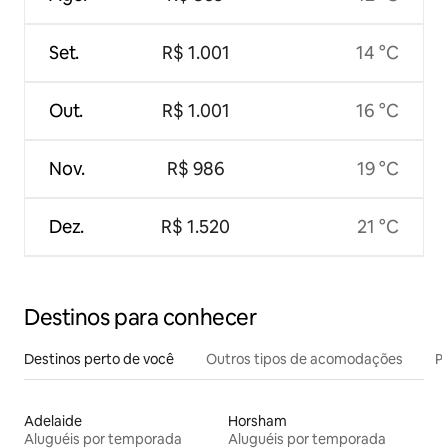
Set.
R$ 1.001
14 °C
Out.
R$ 1.001
16 °C
Nov.
R$ 986
19 °C
Dez.
R$ 1.520
21 °C
Destinos para conhecer
Destinos perto de você
Outros tipos de acomodações
Pr
Adelaide
Horsham
Aluguéis por temporada
Aluguéis por temporada