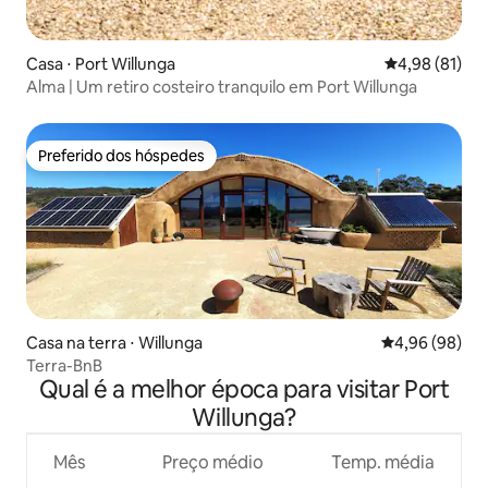
Casa ⋅ Port Willunga
4,98 de uma a
4,98 (81)
Alma | Um retiro costeiro tranquilo em Port Willunga
Preferido dos hóspedes
Preferido dos hóspedes
Casa na terra ⋅ Willunga
4,96 de uma av
4,96 (98)
Terra-BnB
Qual é a melhor época para visitar Port
Willunga?
Mês
Preço médio
Temp. média