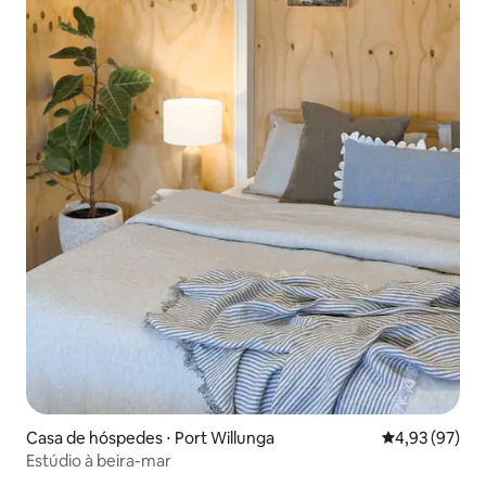
Casa de hóspedes ⋅ Port Willunga
4,93 de uma a
4,93 (97)
Estúdio à beira-mar