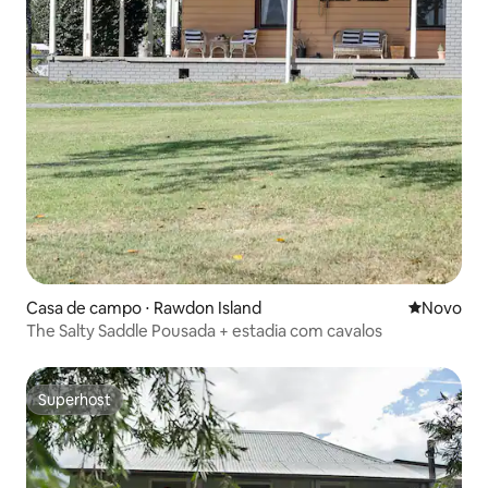
Casa de campo ⋅ Rawdon Island
Novo lugar
Novo
The Salty Saddle Pousada + estadia com cavalos
Superhost
Superhost