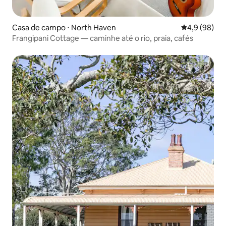
Casa de campo ⋅ North Haven
4,9 de uma a
4,9 (98)
Frangipani Cottage — caminhe até o rio, praia, cafés