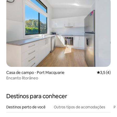
Casa de campo ⋅ Port Macquarie
3,5 de uma 
3,5 (4)
Encanto litorâneo
Destinos para conhecer
Destinos perto de você
Outros tipos de acomodações
Pr