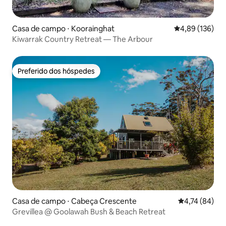
Casa de campo ⋅ Koorainghat
4,89 de uma av
4,89 (136)
Kiwarrak Country Retreat — The Arbour
Preferido dos hóspedes
Preferido dos hóspedes
Casa de campo ⋅ Cabeça Crescente
4,74 de uma a
4,74 (84)
Grevillea @ Goolawah Bush & Beach Retreat