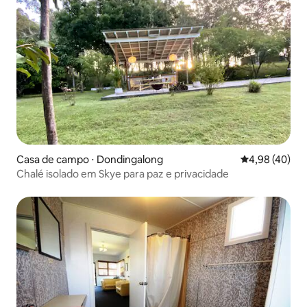
Casa de campo ⋅ Dondingalong
4,98 de uma a
4,98 (40)
Chalé isolado em Skye para paz e privacidade