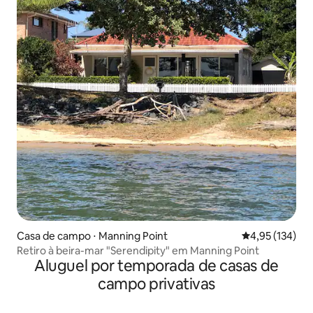
Casa de campo ⋅ Manning Point
4,95 de uma av
4,95 (134)
Retiro à beira-mar "Serendipity" em Manning Point
Aluguel por temporada de casas de
campo privativas