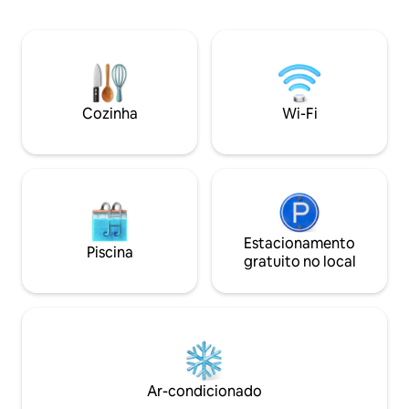
do vale e a vida selvagem natural. À
máquina de lavar l
medida que a noite cai, a lareira ao ar
lavanderia Smart TV
livre aguarda, já abastecida com lenha e
caiaques e 2 Sups 
gravetos, enquanto ovos frescos da
Localização tranqu
fazenda recebem você na chegada,
prontos para uma manhã tranquila em
casa.
Cozinha
Wi-Fi
Estacionamento
Piscina
gratuito no local
Ar-condicionado