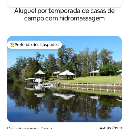
Aluguel por temporada de casas de
campo com hidromassagem
Preferido dos hóspedes
Entre os melhores preferidos dos hóspedes
Casa de campo ⋅ Taree
4,93 de uma av
4,93 (222)