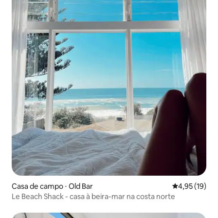
Casa de campo ⋅ Old Bar
4,95 de uma a
4,95 (19)
Le Beach Shack - casa à beira-mar na costa norte