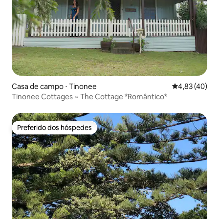
Casa de campo ⋅ Tinonee
4,83 de uma a
4,83 (40)
Tinonee Cottages ~ The Cottage *Romântico*
Preferido dos hóspedes
Preferido dos hóspedes