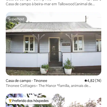
Casa de campo à beira-mar em Tallowood (animal de
estimação)
Superhost
Superhost
Casa de campo ⋅ Tinonee
4,82 de uma a
4,82 (74)
Tinonee Cottages~ The Manor *família, animais de
estimação*
Preferido dos hóspedes
Entre os melhores preferidos dos hóspedes