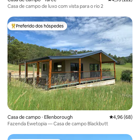
Casa de campo de luxo com vista para o rio 2
Preferido dos hóspedes
Entre os melhores preferidos dos hóspedes
Casa de campo ⋅ Ellenborough
4,96 de uma av
4,96 (68)
Fazenda Ewetopia — Casa de campo Blackbutt