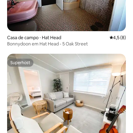
Casa de campo ⋅ Hat Head
4,5 de uma 
4,5 (8)
Bonnydoon em Hat Head - 5 Oak Street
Superhost
Superhost