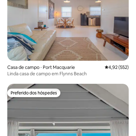
Casa de campo ⋅ Port Macquarie
4,92 de uma av
4,92 (552)
Linda casa de campo em Flynns Beach
Preferido dos hóspedes
Preferido dos hóspedes