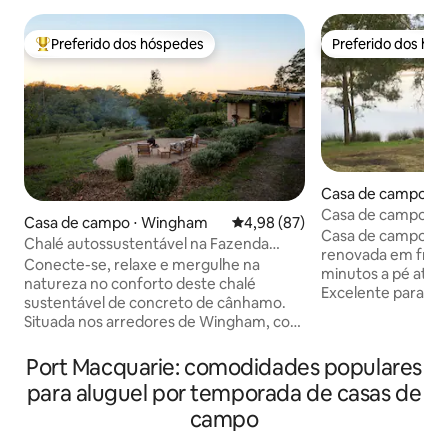
Preferido dos hóspedes
Preferido dos hó
Entre os melhores preferidos dos hóspedes
Preferido dos hó
Casa de campo ⋅ 
escente
Casa de campo de 
Casa de campo ⋅ Wingham
4,98 de uma avaliação média de
4,98 (87)
em Crescent Hea
Casa de campo à b
Chalé autossustentável na Fazenda
renovada em frente 
Simple Patch
Conecte-se, relaxe e mergulhe na
minutos a pé até o
natureza no conforto deste chalé
Excelente para 2 f
sustentável de concreto de cânhamo.
estimação são per
Situada nos arredores de Wingham, com
elevado com bela v
energia solar, água da chuva filtrada,
Acesso direto à la
Internet de alta velocidade, jardim
Port Macquarie: comodidades populares
muito segura para 
privado de ervas e cama king-size com
nascer do sol tod
para aluguel por temporada de casas de
roupa de cama de algodão, ela oferece
gramado plano gr
campo
tranquilamente todo o conforto que
cercado Estacionamento amplo, 1 x
você espera enquanto aprecia as vistas
coberto Cozinha 