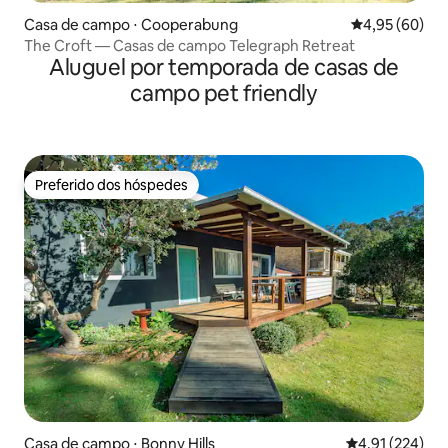
Casa de campo ⋅ Cooperabung
4,95 de uma a
4,95 (60)
The Croft — Casas de campo Telegraph Retreat
Aluguel por temporada de casas de
campo pet friendly
Preferido dos hóspedes
Preferido dos hóspedes
Casa de campo ⋅ Bonny Hills
4,91 de uma av
4,91 (224)