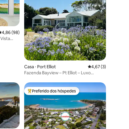
ções
4,86 de uma avaliação média de 5, 98 avaliações
4,86 (98)
 Vista
Casa ⋅ Port Elliot
4,67 de uma avaliaçã
4,67 (3)
Fazenda Bayview – Pt Elliot – Luxo
premium
Preferido dos hóspedes
Entre os melhores preferidos dos hóspedes