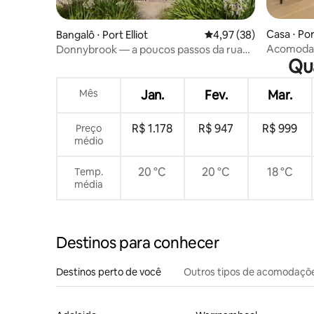
Casa ⋅ Port
Bangalô ⋅ Port Elliot
4,97 de uma avaliação 
4,97 (38)
Acomodaç
Donnybrook — a poucos passos da rua
Qua
camas, 4 
principal e da praia
Mês
Jan.
Fev.
Mar.
R$ 1.178
R$ 947
R$ 999
Preço
médio
20 °C
20 °C
18 °C
Temp.
média
Destinos para conhecer
Destinos perto de você
Outros tipos de acomodaçõ