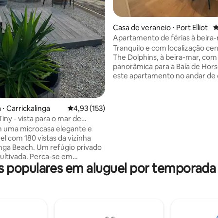
Casa de veraneio ⋅ Port Elliot
4
média de 5, 85 avaliações
Apartamento de férias à beira
Aanuka Port Elliot
Tranquilo e com localização ce
The Dolphins, à beira-mar, com 
panorâmica para a Baía de Hor
este apartamento no andar de
oferece uma fatia de paisagem
raramente disponível na melhor
familiar de Port Elliot. Roupa de cama
 ⋅ Carrickalinga
4,93 de uma avaliação média de 5, 153 avalia
4,93 (153)
fornecida, Wi-Fi rápido, estac
iny - vista para o mar de
gratuito e apenas a uma curta
m uma microcasa elegante e
caminhada da praia, pubs locais
el com 180 vistas da vizinha
lojas. Com uma varanda privativa, você
inga Beach. Um refúgio privado
pode desfrutar de vistas ininte
ultivada. Perca-se em
dos promontórios históricos de
populares em aluguel por temporada e
res diários, nuvens de
acordar com belos nasceres do 
e deslumbrantes e vistas
relaxar ao som das ondas abaix
s para Rapid Head e o Golfo
e observar as estrelas a partir
s panorâmicas ou do deck.
inga é uma comunidade oficial