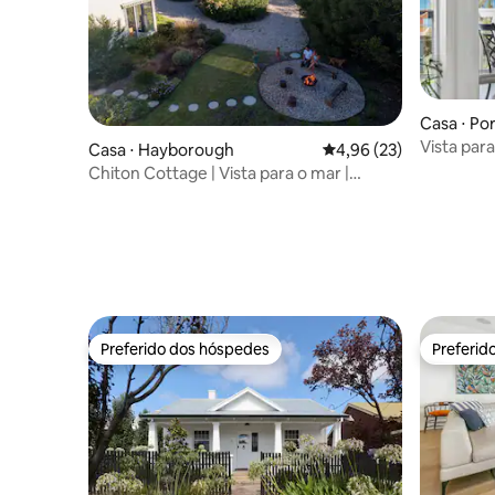
Casa ⋅ Port
Vista para
Casa ⋅ Hayborough
4,96 de uma avaliação 
4,96 (23)
Chiton Cottage | Vista para o mar |
Grandes jardins | Animais de estimação
Preferido dos hóspedes
Preferid
Preferido dos hóspedes
Preferid