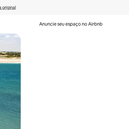
 original
Anuncie seu espaço no Airbnb
 deslizando o dedo na tela.