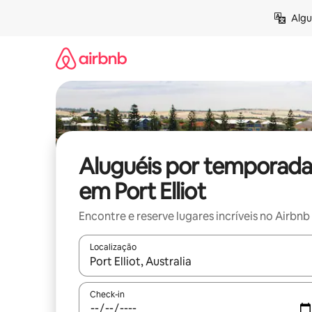
Pular
Algu
para
o
conteúdo
Aluguéis por temporada
em Port Elliot
Encontre e reserve lugares incríveis no Airbnb
Localização
Quando os resultados estiverem disponíveis, expl
Check-in