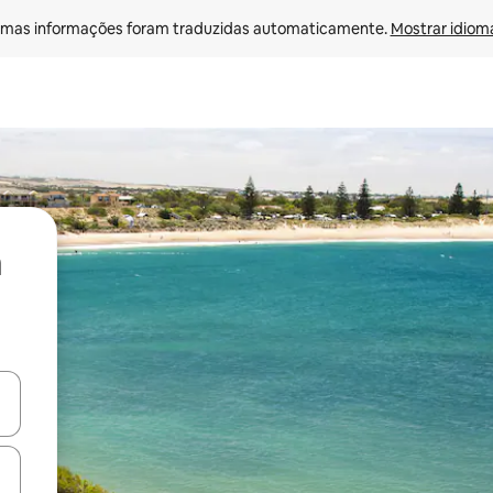
mas informações foram traduzidas automaticamente. 
Mostrar idioma
ore-os usando as seta para cima e para baixo do teclado ou tocando e