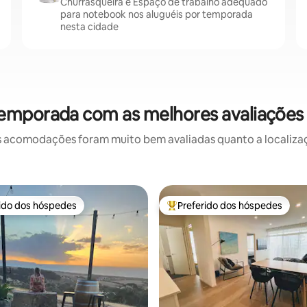
Churrasqueira e Espaço de trabalho adequado
para notebook nos aluguéis por temporada
nesta cidade
temporada com as melhores avaliações e
 acomodações foram muito bem avaliadas quanto a localizaçã
rido dos hóspedes
Preferido dos hóspedes
 melhores preferidos dos hóspedes
Entre os melhores preferidos d