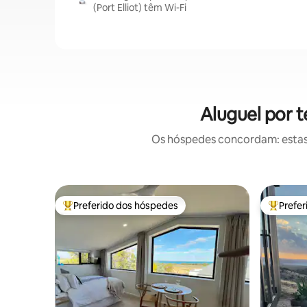
(Port Elliot) têm Wi-Fi
Aluguel por 
Os hóspedes concordam: estas
Preferido dos hóspedes
Prefe
Entre os melhores preferidos dos hóspedes
Entre os