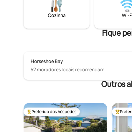
da Internationa
minúscula
queen size
Cozinha
Wi-F
romântica
pequena. 
Fique per
Horseshoe Bay
52 moradores locais recomendam
Outros a
Preferido dos hóspedes
Prefe
Entre os melhores preferidos dos hóspedes
Entre os