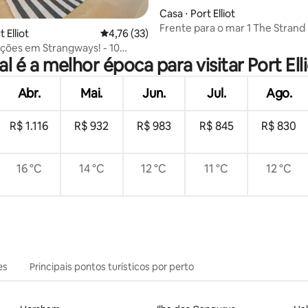
Casa ⋅ Port Elliot
Frente para o mar 1 The Strand P
 Elliot
4,76 de uma avaliação média de 5, 33 avalia
4,76 (33)
média de 5, 38 avaliações
ões em Strangways! - 10
l é a melhor época para visitar Port Ell
quartos, vista para o mar
Abr.
Mai.
Jun.
Jul.
Ago.
R$ 1.116
R$ 932
R$ 983
R$ 845
R$ 830
16 °C
14 °C
12 °C
11 °C
12 °C
es
Principais pontos turísticos por perto