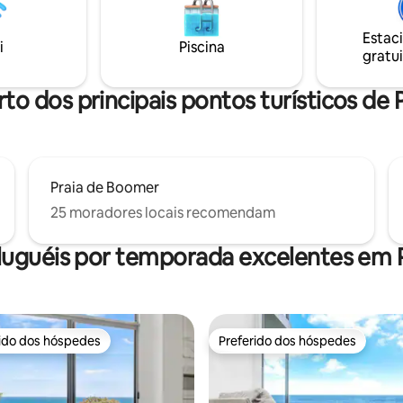
l Dark Sky O interior da
 é total conforto. Uma cama
Estac
, ar condicionado, TV e lareira
i
Piscina
gratui
 para noites mais frias. Cozinha
Luzes de café no deck e lareira
to dos principais pontos turísticos de P
Praia de Boomer
25 moradores locais recomendam
luguéis por temporada excelentes em Po
rido dos hóspedes
Preferido dos hóspedes
 melhores preferidos dos hóspedes
Preferido dos hóspedes