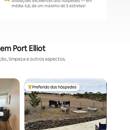
avaliações excelentes dos hóspedes — em
média 4,8, de um máximo de 5 estrelas!
m Port Elliot
o, limpeza e outros aspectos.
Casa ⋅ M
Preferido dos hóspedes
Preferi
os hóspedes
Entre os melhores preferidos dos hóspedes
Preferi
Retiro e
Relaxe e
McLaren V
praias p
cercado pe
pedaço d
condicion
espaçoso