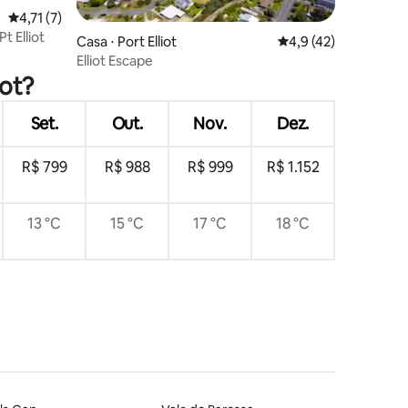
4,71 de uma avaliação média de 5, 7 avaliações
4,71 (7)
t Elliot
Casa ⋅ Port Elliot
4,9 de uma avaliação
4,9 (42)
ções
Elliot Escape
iot?
Set.
Out.
Nov.
Dez.
R$ 799
R$ 988
R$ 999
R$ 1.152
13 °C
15 °C
17 °C
18 °C