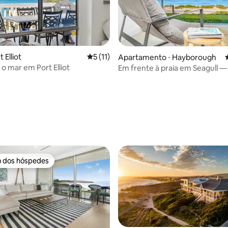
 Elliot
5 de uma avaliação média de 5, 11 avalia
5 (11)
Apartamento ⋅ Hayborough
 o mar em Port Elliot
Em frente à praia em Seagull —
média de 5, 23 avaliações
para o mar sem interrupções
o dos hóspedes
o dos hóspedes