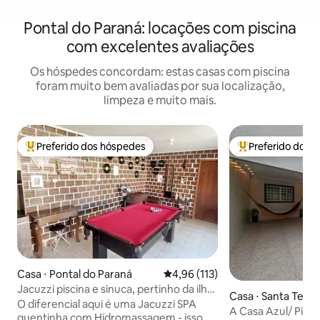
Pontal do Paraná: locações com piscina
com excelentes avaliações
Os hóspedes concordam: estas casas com piscina
foram muito bem avaliadas por sua localização,
limpeza e muito mais.
Preferido dos hóspedes
Preferido dos 
Entre os melhores preferidos dos hóspedes
Entre os melhore
Casa ⋅ Pontal do Paraná
4,96 de uma avaliação média de 
4,96 (113)
Jacuzzi piscina e sinuca, pertinho da ilha
Casa ⋅ Santa Teres
do Mel
O diferencial aqui é uma Jacuzzi SPA
A Casa Azul/ Pisci
quentinha com Hidromassagem - isso