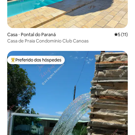
Casa ⋅ Pontal do Paraná
5 de uma a
5 (11)
Casa de Praia Condomínio Club Canoas
Preferido dos hóspedes
Entre os melhores preferidos dos hóspedes