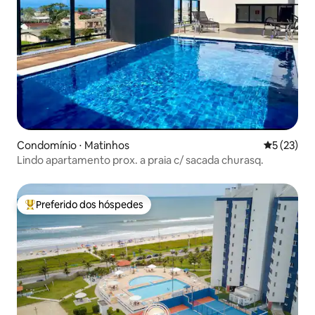
Condomínio ⋅ Matinhos
5 de uma a
5 (23)
Lindo apartamento prox. a praia c/ sacada churasq.
Preferido dos hóspedes
Entre os melhores preferidos dos hóspedes