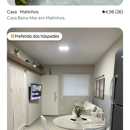
Casa ⋅ Matinhos
4,96 de uma a
4,96 (26)
Casa Beira-Mar em Matinhos.
Preferido dos hóspedes
Entre os melhores preferidos dos hóspedes