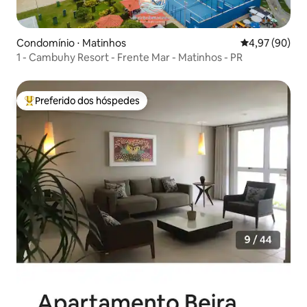
Condomínio ⋅ Matinhos
4,97 de uma a
4,97 (90)
1 - Cambuhy Resort - Frente Mar - Matinhos - PR
Preferido dos hóspedes
Entre os melhores preferidos dos hóspedes