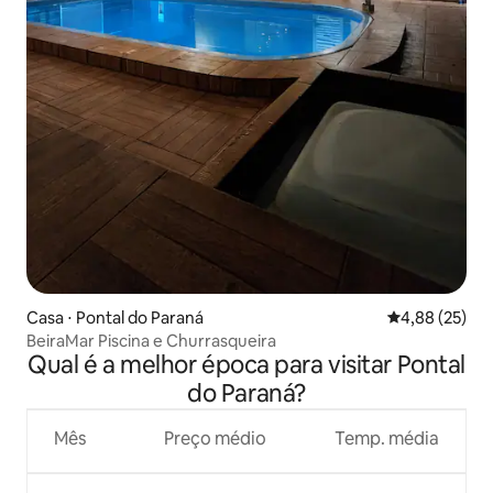
Casa ⋅ Pontal do Paraná
4,88 de uma a
4,88 (25)
BeiraMar Piscina e Churrasqueira
Qual é a melhor época para visitar Pontal
do Paraná?
Mês
Preço médio
Temp. média