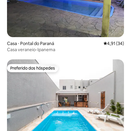
Casa ⋅ Pontal do Paraná
4,91 de uma a
4,91 (34)
Casa veraneio-Ipanema
Preferido dos hóspedes
Preferido dos hóspedes