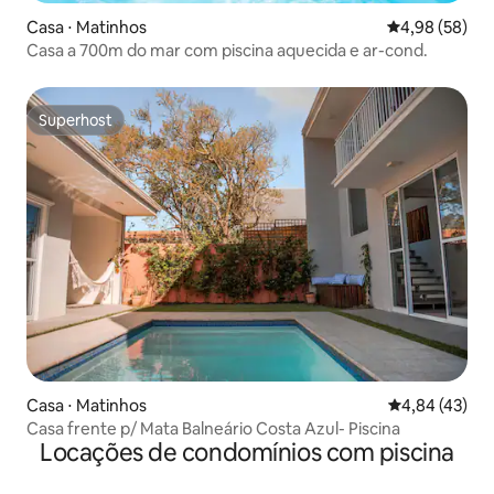
Casa ⋅ Matinhos
4,98 de uma a
4,98 (58)
Casa a 700m do mar com piscina aquecida e ar-cond.
Superhost
Superhost
Casa ⋅ Matinhos
4,84 de uma a
4,84 (43)
Casa frente p/ Mata Balneário Costa Azul- Piscina
Locações de condomínios com piscina