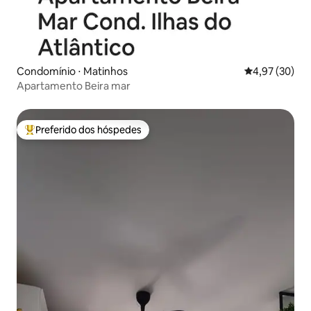
Condomínio ⋅ Matinhos
4,97 de uma a
4,97 (30)
Apartamento Beira mar
Preferido dos hóspedes
Entre os melhores preferidos dos hóspedes