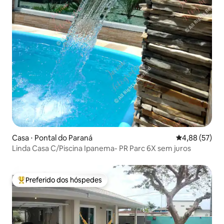
Casa ⋅ Pontal do Paraná
4,88 de uma a
4,88 (57)
Linda Casa C/Piscina Ipanema- PR Parc 6X sem juros
Preferido dos hóspedes
Entre os melhores preferidos dos hóspedes