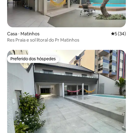
Casa ⋅ Matinhos
5 de uma a
5 (34)
Res Praia e sol litoral do Pr Matinhos
Preferido dos hóspedes
Preferido dos hóspedes