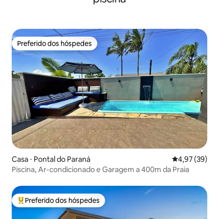
Preferido dos hóspedes
Preferido dos hóspedes
Casa ⋅ Pontal do Paraná
4,97 de uma a
4,97 (39)
Piscina, Ar-condicionado e Garagem a 400m da Praia
Preferido dos hóspedes
Entre os melhores preferidos dos hóspedes