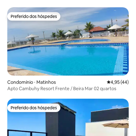
Preferido dos hóspedes
Preferido dos hóspedes
Condomínio ⋅ Matinhos
4,95 de uma a
4,95 (44)
Apto Cambuhy Resort Frente / Beira Mar 02 quartos
Preferido dos hóspedes
Preferido dos hóspedes