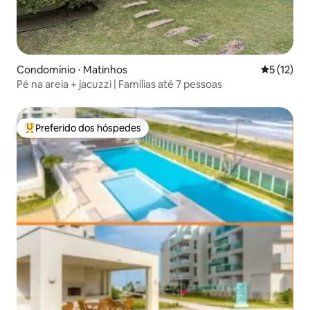
Condomínio ⋅ Matinhos
5 de uma a
5 (12)
Pé na areia + jacuzzi | Famílias até 7 pessoas
Preferido dos hóspedes
Entre os melhores preferidos dos hóspedes