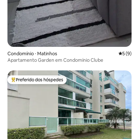
Condomínio ⋅ Matinhos
5 de uma 
5 (9)
Apartamento Garden em Condomínio Clube
Preferido dos hóspedes
Entre os melhores preferidos dos hóspedes