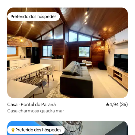
Preferido dos hóspedes
Preferido dos hóspedes
Casa ⋅ Pontal do Paraná
4,94 de uma a
4,94 (36)
Casa charmosa quadra mar
Preferido dos hóspedes
Entre os melhores preferidos dos hóspedes