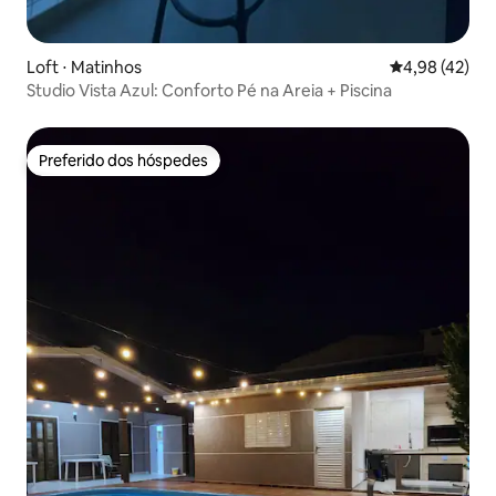
Loft ⋅ Matinhos
4,98 de uma a
4,98 (42)
Studio Vista Azul: Conforto Pé na Areia + Piscina
Preferido dos hóspedes
Preferido dos hóspedes