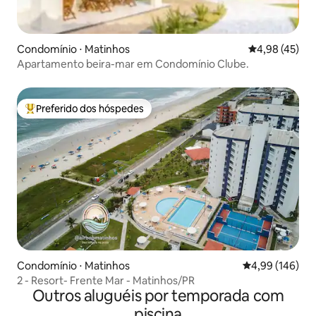
Condomínio ⋅ Matinhos
4,98 de uma a
4,98 (45)
Apartamento beira-mar em Condomínio Clube.
Preferido dos hóspedes
Entre os melhores preferidos dos hóspedes
Condomínio ⋅ Matinhos
4,99 de uma av
4,99 (146)
2 - Resort- Frente Mar - Matinhos/PR
Outros aluguéis por temporada com
piscina