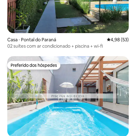
Casa ⋅ Pontal do Paraná
4,98 de uma a
4,98 (53)
02 suítes com ar condicionado + piscina + wi-fi
Preferido dos hóspedes
Preferido dos hóspedes