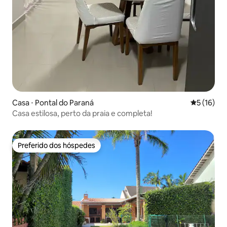
Casa ⋅ Pontal do Paraná
5 de uma a
5 (16)
Casa estilosa, perto da praia e completa!
Preferido dos hóspedes
Preferido dos hóspedes