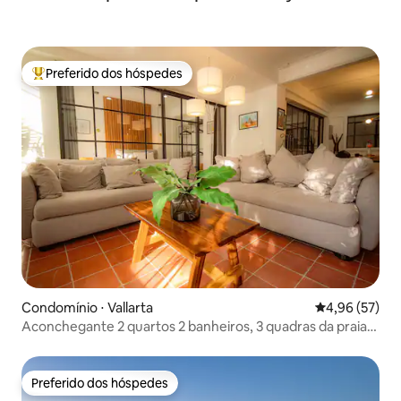
Preferido dos hóspedes
Entre os melhores preferidos dos hóspedes
Condomínio ⋅ Vallarta
4,96 de uma a
4,96 (57)
Aconchegante 2 quartos 2 banheiros, 3 quadras da praia,
Wi-Fi rápido
Preferido dos hóspedes
Preferido dos hóspedes