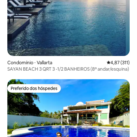
Condomínio ⋅ Vallarta
4,87 de uma av
4,87 (311)
SAYAN BEACH 3 QRT 3 -1/2 BANHEIROS (8º andar/esquina)
Preferido dos hóspedes
Preferido dos hóspedes