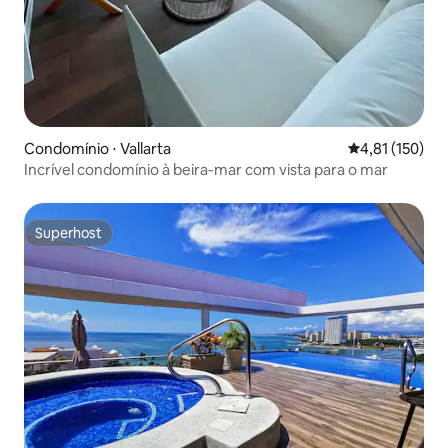
Condomínio ⋅ Vallarta
4,81 de uma av
4,81 (150)
Incrível condomínio à beira-mar com vista para o mar
Superhost
Superhost