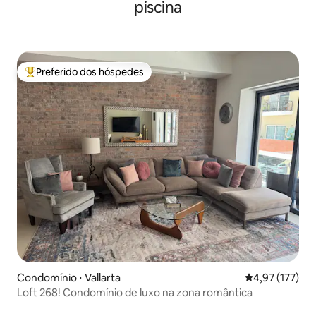
piscina
Preferido dos hóspedes
Entre os melhores preferidos dos hóspedes
Condomínio ⋅ Vallarta
4,97 de uma av
4,97 (177)
Loft 268! Condomínio de luxo na zona romântica