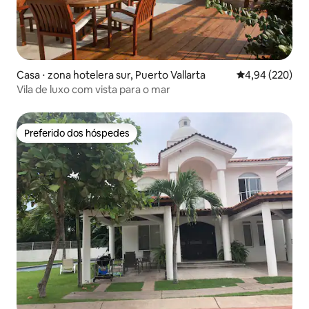
Casa ⋅ zona hotelera sur, Puerto Vallarta
4,94 de uma ava
4,94 (220)
Vila de luxo com vista para o mar
Preferido dos hóspedes
Preferido dos hóspedes