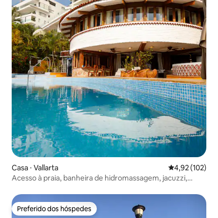
Casa ⋅ Vallarta
4,92 de uma av
4,92 (102)
Acesso à praia, banheira de hidromassagem, jacuzzi,
piscina e chef gourmet
Preferido dos hóspedes
Preferido dos hóspedes