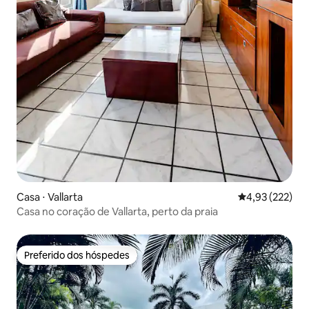
Casa ⋅ Vallarta
4,93 de uma av
4,93 (222)
Casa no coração de Vallarta, perto da praia
Preferido dos hóspedes
Preferido dos hóspedes