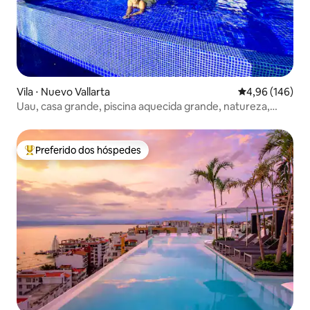
Vila ⋅ Nuevo Vallarta
4,96 de uma av
4,96 (146)
Uau, casa grande, piscina aquecida grande, natureza,
vistas
Preferido dos hóspedes
Entre os melhores preferidos dos hóspedes