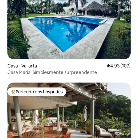
Casa ⋅ Vallarta
4,93 de uma av
4,93 (107)
Casa Maria. Simplesmente surpreendente
Preferido dos hóspedes
Entre os melhores preferidos dos hóspedes