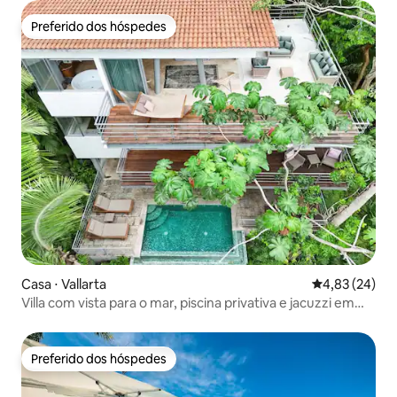
Preferido dos hóspedes
Preferido dos hóspedes
Casa ⋅ Vallarta
4,83 de uma a
4,83 (24)
Villa com vista para o mar, piscina privativa e jacuzzi em
Amapas
Preferido dos hóspedes
Preferido dos hóspedes