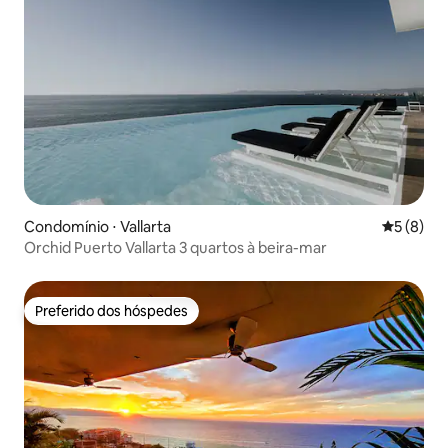
Condomínio ⋅ Vallarta
5 de uma 
5 (8)
Orchid Puerto Vallarta 3 quartos à beira-mar
Preferido dos hóspedes
Preferido dos hóspedes