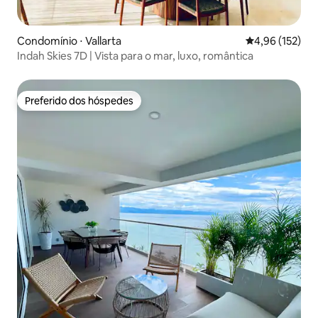
Condomínio ⋅ Vallarta
4,96 de uma av
4,96 (152)
Indah Skies 7D | Vista para o mar, luxo, romântica
Preferido dos hóspedes
Preferido dos hóspedes