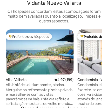
Vidanta Nuevo Vallarta
Os hóspedes concordam: estas acomodações foram
muito bem avaliadas quanto a localização, limpeza e
outros aspectos.
Preferido dos hóspedes
Preferido dos 
Entre os melhores preferidos dos hóspedes
Entre os melhore
Vila ⋅ Vallarta
4,97 de uma avaliação média de 
4,97 (199)
Condomínio ⋅ Valla
Vila histórica deslumbrante, piscina
Condomínio elega
privativa e vista de 280°
Almas, no coração
Mergulhe na refrescante piscina privada
Exercite-se em u
e maravilhe-se com as vistas
observa a cidade 
panorâmicas da baía. Esta vila reflete a
através de janela
sofisticação mexicana do velho mundo
piscina de borda in