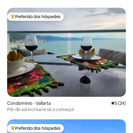
de borda infinita
Preferido dos hóspedes
Entre os melhores preferidos dos hóspedes
Condomínio ⋅ Vallarta
5 de uma a
5 (24)
Pôr do sol incrível é só o começo!
Preferido dos hóspedes
Entre os melhores preferidos dos hóspedes