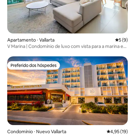
Apartamento ⋅ Vallarta
5 de uma 
5 (9)
V Marina | Condomínio de luxo com vista para a marina e
golfe
Preferido dos hóspedes
Preferido dos hóspedes
Condomínio ⋅ Nuevo Vallarta
4,95 de uma a
4,95 (19)