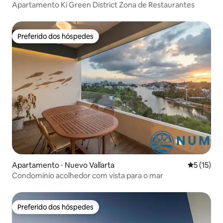
Apartamento Ki Green District Zona de Restaurantes
Preferido dos hóspedes
Preferido dos hóspedes
Apartamento ⋅ Nuevo Vallarta
5 de uma a
5 (15)
Condomínio acolhedor com vista para o mar
Preferido dos hóspedes
Preferido dos hóspedes