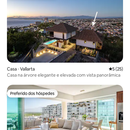
Casa ⋅ Vallarta
5 de uma a
5 (25)
Casa na árvore elegante e elevada com vista panorâmica
Preferido dos hóspedes
Preferido dos hóspedes