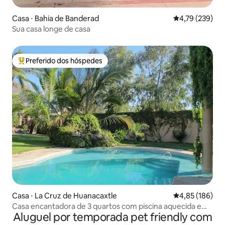
Casa ⋅ Bahia de Banderad
4,79 de uma av
4,79 (239)
Sua casa longe de casa
Preferido dos hóspedes
Entre os melhores preferidos dos hóspedes
Casa ⋅ La Cruz de Huanacaxtle
4,85 de uma av
4,85 (186)
Casa encantadora de 3 quartos com piscina aquecida e
Aluguel por temporada pet friendly com
banheira de hidromassagem