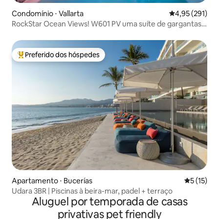
Condomínio ⋅ Vallarta
4,95 de uma av
4,95 (291)
RockStar Ocean Views! W601 PV uma suíte de gargantas
de vontade
Preferido dos hóspedes
Entre os melhores preferidos dos hóspedes
Apartamento ⋅ Bucerías
5 de uma a
5 (15)
Udara 3BR | Piscinas à beira-mar, padel + terraço
Aluguel por temporada de casas
privativas pet friendly