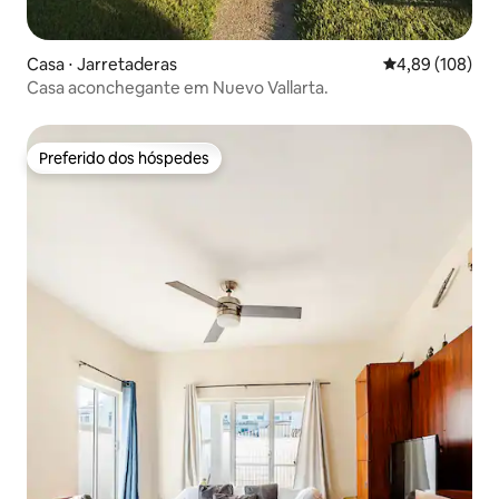
Casa ⋅ Jarretaderas
4,89 de uma av
4,89 (108)
Casa aconchegante em Nuevo Vallarta.
Preferido dos hóspedes
Preferido dos hóspedes