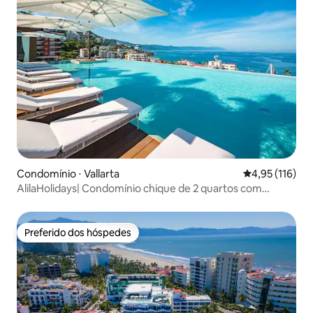
Condomínio ⋅ Vallarta
4,95 de uma av
4,95 (116)
AlilaHolidays| Condomínio chique de 2 quartos com
terraço incrível
Preferido dos hóspedes
Preferido dos hóspedes