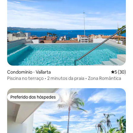
Condomínio ⋅ Vallarta
5 de uma a
5 (30)
Piscina no terraço • 2 minutos da praia • Zona Romântica
Preferido dos hóspedes
Preferido dos hóspedes