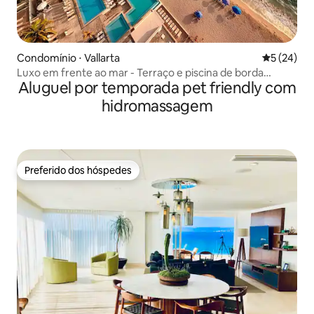
Condomínio ⋅ Vallarta
5 de uma a
5 (24)
Luxo em frente ao mar - Terraço e piscina de borda
Aluguel por temporada pet friendly com
infinita
hidromassagem
Preferido dos hóspedes
Preferido dos hóspedes