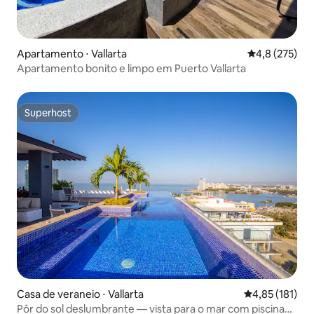
Apartamento ⋅ Vallarta
4,8 de uma av
4,8 (275)
Apartamento bonito e limpo em Puerto Vallarta
Superhost
Superhost
Casa de veraneio ⋅ Vallarta
4,85 de uma av
4,85 (181)
Pôr do sol deslumbrante — vista para o mar com piscina