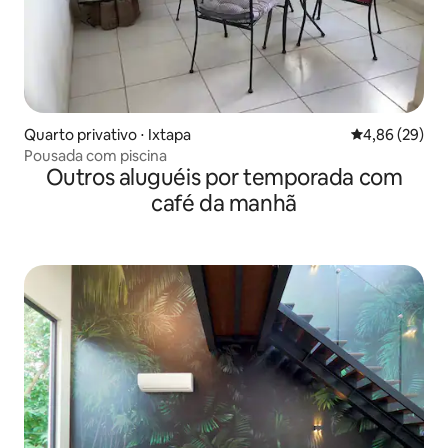
Quarto privativo ⋅ Ixtapa
4,86 de uma a
4,86 (29)
Pousada com piscina
Outros aluguéis por temporada com
café da manhã