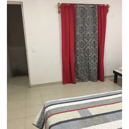
incluído no preço geral do aluguel. Eles
prepararão até duas refeições por dia 6
dias por semana. Não há serviço aos
domingos e feriados nacionais
mexicanos. Eles vão mimar você e criar
umas férias verdadeiramente
relaxantes. Você seleciona no menu Villa
Rosa para até duas refeições por dia e
eles farão as compras para você assim
que você lhes der dinheiro. Pode pedir o
que quiser, mas os itens do menu são
excepcionalmente bons. Os clientes
adoram a culinária do Carlos. Meus
favoritos são o atum de tequila e a
lagosta grelhada. Meus favoritos do café
da manhã são torradas francesas e
huevos rancheros. Peça a Carlos para
fazer de você uma margarita de manga.
Experimente sua carne de porco
mexicana (carnitas) em um pão duro
com seu molho de pimenta muito
picante. É tão bom quanto qualquer
restaurante em Puerto Vallarta. Para