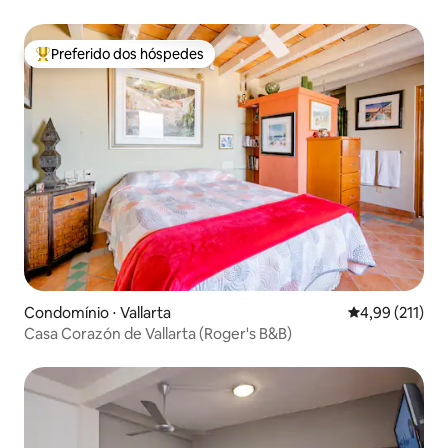
Preferido dos hóspedes
Entre os melhores preferidos dos hóspedes
Condomínio ⋅ Vallarta
4,99 de uma av
4,99 (211)
Casa Corazón de Vallarta (Roger's B&B)