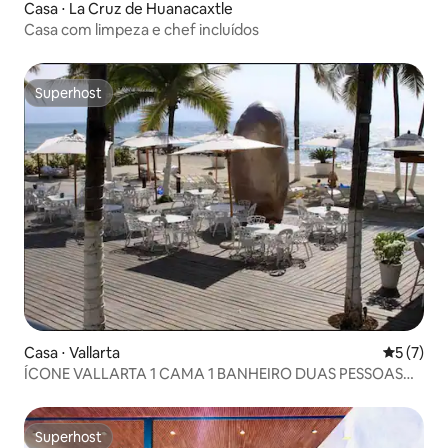
Casa ⋅ La Cruz de Huanacaxtle
Casa com limpeza e chef incluídos
Superhost
Superhost
Casa ⋅ Vallarta
5 de uma 
5 (7)
ÍCONE VALLARTA 1 CAMA 1 BANHEIRO DUAS PESSOAS
FRENTE À PRAIA
Superhost
Superhost