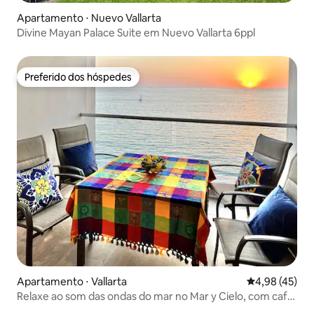
Apartamento ⋅ Nuevo Vallarta
Divine Mayan Palace Suite em Nuevo Vallarta 6ppl
Preferido dos hóspedes
Preferido dos hóspedes
Apartamento ⋅ Vallarta
4,98 de uma a
4,98 (45)
Relaxe ao som das ondas do mar no Mar y Cielo, com café
da manhã incluso