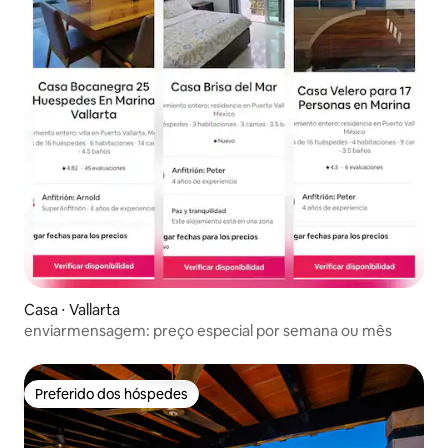
disponíveis facilmente. Eles podem ser
chamados para a vila. Os ônibus ficam a
cerca de 10 minutos de caminhada. Você
também pode caminhar para o lado sul
de Puerto Vallarta em 10-15 minutos.
Lugar perfeito para aniversários,
reuniões familiares e outras ocasiões
especiais. Se você precisar de um bolo,
basta perguntar a Vanessa. Durante a
temporada de férias de 22 de dezembro
a 2 de janeiro, há um requisito mínimo de
estadia de 5 dias
Casa ⋅ Vallarta
enviarmensagem: preço especial por semana ou mês
Preferido dos hóspedes
Preferido dos hóspedes