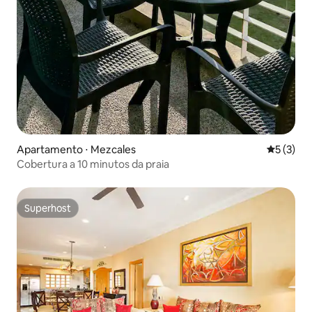
Apartamento ⋅ Mezcales
5 de uma 
5 (3)
Cobertura a 10 minutos da praia
Superhost
Superhost