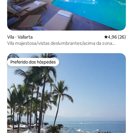
Vila ⋅ Vallarta
4,96 de uma a
4,96 (26)
Vila majestosa/vistas deslumbrantes/acima da zona
romântica
Preferido dos hóspedes
Preferido dos hóspedes