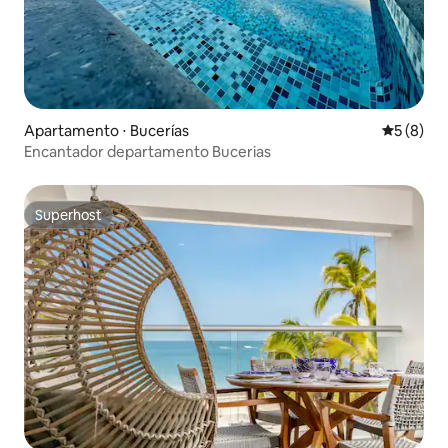
Apartamento ⋅ Bucerías
5 de uma 
5 (8)
Encantador departamento Bucerias
Superhost
Superhost