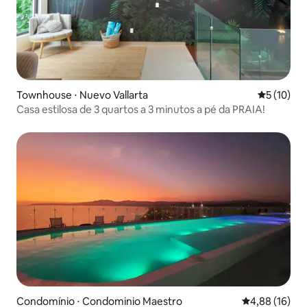
Townhouse ⋅ Nuevo Vallarta
5 de uma a
5 (10)
Casa estilosa de 3 quartos a 3 minutos a pé da PRAIA!
Condomínio ⋅ Condominio Maestro
4,88 de uma a
4,88 (16)