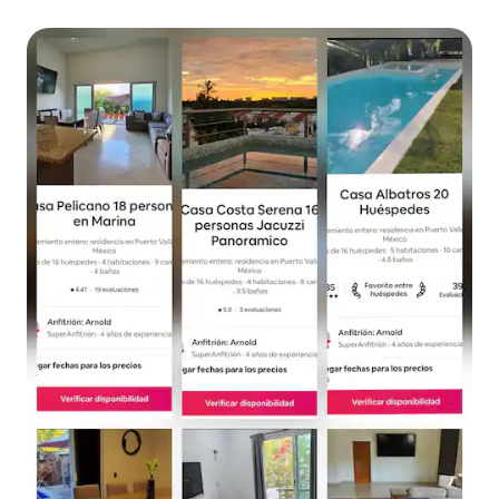
antecedência. Se você gosta de reservar
passeios ou alguém fazer reservas em
restaurantes para você, Carlos, o chef,
pode ajudar você. O objetivo é tornar
sua visita algo que você vai se lembrar.
Eu não acho que você vai encontrar um
negócio melhor no lado sul de Puerto
Vallarta com sua própria equipe e perto
de Los Muertos Beach. Prédio inteiro.
Piscina Privada Aquecida Perto da Casa
Isabel e da Casa Cupola, ambos com
restaurantes Garagem. Villa Rosa é
gerida por uma das mais respeitadas
empresas de gestão de imóveis de férias
em Puerto Vallarta. Empresa de gestão
PVRPV. O bairro é uma mistura de vilas
grandes, hotéis boutique e condomínios.
Caminhe 10 minutos até chegar à Praia
de Los Muertos e à Zona Romântica,
com seus inúmeros bares e boutiques
descolados. As recomendações de
restaurantes incluem Cadeiras Azuis e
Mantamar. Táxis e Uber estão