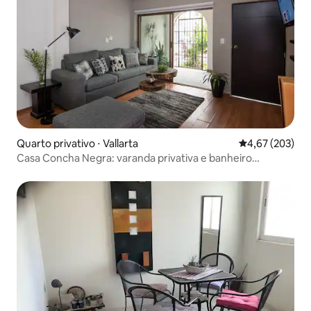
Quarto privativo ⋅ Vallarta
4,67 de uma av
4,67 (203)
Casa Concha Negra: varanda privativa e banheiro
completo