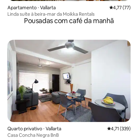
Apartamento ⋅ Vallarta
4,77 de uma a
4,77 (77)
Linda suíte à beira-mar da Moikka Rentals
Pousadas com café da manhã
Quarto privativo ⋅ Vallarta
4,71 de uma av
4,71 (339)
Casa Concha Negra BnB