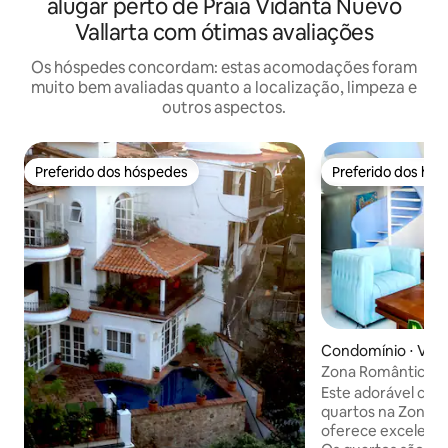
alugar perto de Praia Vidanta Nuevo
Vallarta com ótimas avaliações
Os hóspedes concordam: estas acomodações foram
muito bem avaliadas quanto a localização, limpeza e
outros aspectos.
Preferido dos hóspedes
Preferido dos hó
Preferido dos hóspedes
Preferido dos hó
Condomínio ⋅ Valla
Zona Romântica M
com Café da Man
Este adorável con
quartos na Zona R
oferece excelente