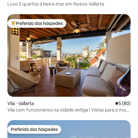
Luxo 2 quartos à beira-mar em Nuevo Vallarta
Preferido dos hóspedes
Entre os melhores preferidos dos hóspedes
Vila ⋅ Vallarta
5 de uma a
5 (80)
Vila com funcionários na cidade antiga | Vistas para o mar |
Piscina
Preferido dos hóspedes
Preferido dos hóspedes