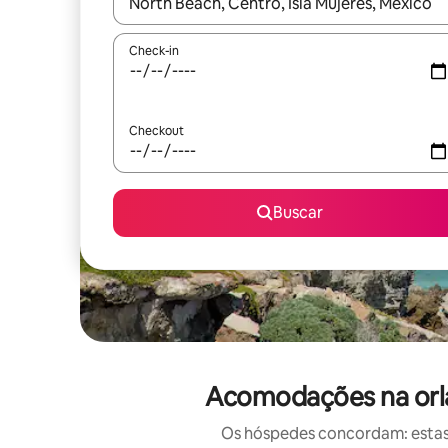
Quando os resultados estiverem disponíveis, expl
Check-in
Checkout
Buscar
Acomodações na orla 
Os hóspedes concordam: estas