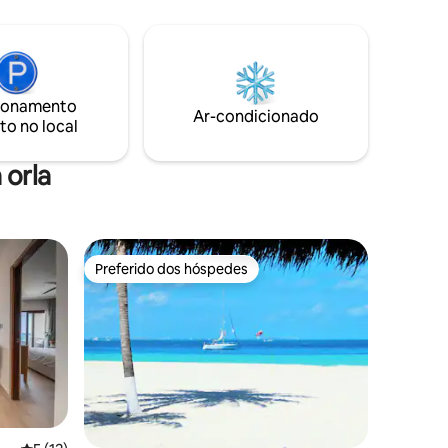
única. A
algodão para o máximo conforto. A
da
apenas 25 minutos do aeroporto e a 10–
m
15 minutos do centro de Cancún.
 prédio.
Rodeado por vegetação tropical, nascer
ra exótica
do sol no oceano, palmeiras, céu
ste lugar
estrelado, estrelas cadentes, pelicanos e
ionamento
Ar-condicionado
flamingos.
to no local
 orla
Preferido dos hóspedes
os hóspedes
Preferido dos hóspedes