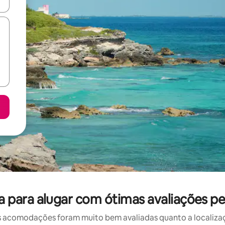
ore-os usando as seta para cima e para baixo do teclado ou tocando e
para alugar com ótimas avaliações pe
 acomodações foram muito bem avaliadas quanto a localizaçã