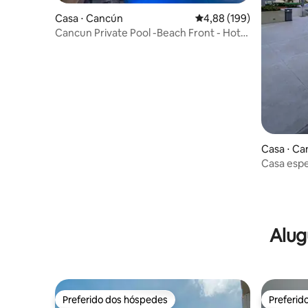
Casa ⋅ Cancún
4,88 de uma avaliação m
4,88 (199)
Cancun Private Pool -Beach Front - Hotel
Zone
Casa ⋅ C
Casa espe
Alug
Preferido dos hóspedes
Preferid
Preferido dos hóspedes
Preferid