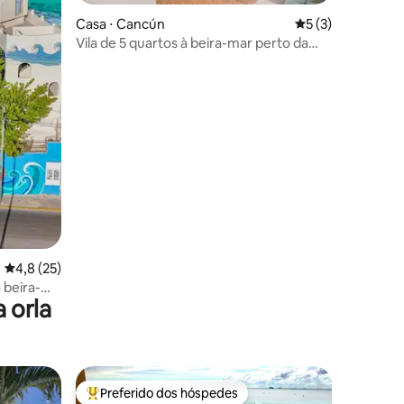
Casa ⋅ Cancún
5 de uma avaliaçã
5 (3)
Vila de 5 quartos à beira-mar perto da
Plaza la Isla
ções
4,8 de uma avaliação média de 5, 25 avaliações
4,8 (25)
 beira-
 orla
Preferido dos hóspedes
os hóspedes
Entre os melhores preferidos dos hóspedes