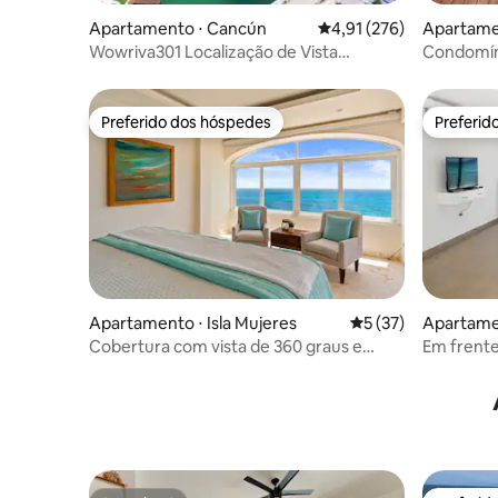
Apartamento ⋅ Cancún
4,91 de uma avaliação m
4,91 (276)
Apartame
Wowriva301 Localização de Vista
Condomíni
Espetacular Sonho 3 QRT
as melho
Preferido dos hóspedes
Preferid
Preferido dos hóspedes
Preferid
Apartamento ⋅ Isla Mujeres
5 de uma avaliação 
5 (37)
Apartame
Cobertura com vista de 360 graus e
Em frente 
piscina privativa no terraço
poucos pa