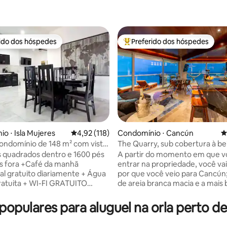
rido dos hóspedes
Preferido dos hóspedes
 melhores preferidos dos hóspedes
Entre os melhores preferidos d
o ⋅ Isla Mujeres
4,92 de uma avaliação média de 5, 118 avalia
4,92 (118)
Condomínio ⋅ Cancún
4
ndomínio de 148 m² com vista
The Quarry, sub cobertura à be
édia de 5, 191 avaliações
go + café da manhã
150 metros dos clubes
 quadrados dentro e 1600 pés
A partir do momento em que v
fé da manhã
entrar na propriedade, você va
 gratuito diariamente + Água
por que você veio para Cancún;
ratuita + WI-FI GRATUITO
de areia branca macia e a mais 
de alta velocidade +Máscaras de
turquesa. Porque, isso é tudo 
 Assistência e Estacionamento
pode ver das vistas panorâmica
pulares para aluguel na orla perto de
ho de Golfe +Opções de chef
que o apartamento oferece. Nenhum
r + Cozinha completa inclui
detalhe foi poupado. Mais de 2