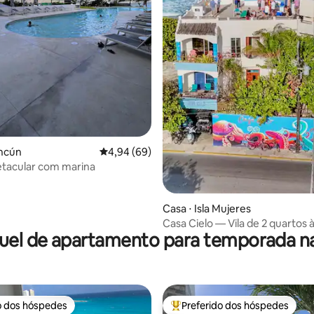
édia de 5, 199 avaliações
ancún
4,94 de uma avaliação média de 5, 69 avalia
4,94 (69)
tacular com marina
Casa ⋅ Isla Mujeres
Casa Cielo — Vila de 2 quartos à
uel de apartamento para temporada na
mar
o dos hóspedes
Preferido dos hóspedes
o dos hóspedes
Entre os melhores preferidos d