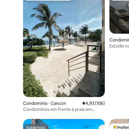
Condomín
Estúdio no
caribenh
Condomínio ⋅ Cancún
4,93 de uma avaliação m
4,93 (106)
Condomínios em frente à praia em
Cancún
Superhost
Prefe