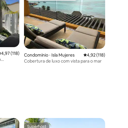
ções
,97 de uma avaliação média de 5, 118 avaliações
4,97 (118)
Condomínio ⋅ Isla Mujeres
4,92 de uma avaliação 
4,92 (118)
o
Cobertura de luxo com vista para o mar
Superhost