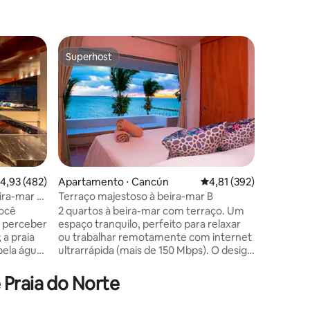
Casa ⋅ Is
Superhost
Superho
os hóspedes
Superhost
Superho
Magi Azu
Casa de p
banheiro
Isla Mujeres. No Magi Azul C
House, a
madeira 
paredes 
praia ma
experiênc
ções
,93 de uma avaliação média de 5, 482 avaliações
4,93 (482)
Apartamento ⋅ Cancún
4,81 de uma avaliação 
4,81 (392)
interna/
ira-mar a
Terraço majestoso à beira-mar B
área de e
ocê
2 quartos à beira-mar com terraço. Um
pátio do 
i perceber
espaço tranquilo, perfeito para relaxar
quartos 
 a praia
ou trabalhar remotamente com internet
virados 
bela água
ultrarrápida (mais de 150 Mbps). O design
varandas 
o que você
de interiores artesanal de artesãos
oceano.
s de 180°
mexicanos cria uma atmosfera autêntica
 Praia do Norte
e aconchegante. Desfrute de colchões
 anos
de espuma de memória e lençóis 100%