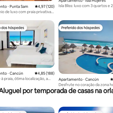
Apartamento ⋅ Isla Mujeres
Isla Bliss: luxo com 3 quartos e 2
édia de 5, 276 avaliações
nto ⋅ Punta Sam
4,97 de uma avaliação média de 5, 120 avalia
4,97 (120)
banheiros e vistas fantásticas
o de luxo com praia privativa e
res comodidades
o dos hóspedes
Preferido dos hóspedes
o dos hóspedes
Preferido dos hóspedes
média de 5, 37 avaliações
nto ⋅ Cancún
4,85 de uma avaliação média de 5, 188 avalia
4,85 (188)
à praia, ótima localização, a
Apartamento ⋅ Cancún
4
ssos da praia!
Desfrute no coração da zona ho
Aluguel por temporada de casas na orl
de Cancún