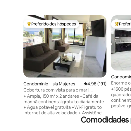
Preferido dos hóspedes
Prefe
Entre os melhores preferidos dos hóspedes
Entre os
Condomíni
Enorme co
Condomínio ⋅ Isla Mujeres
4,98 de uma avaliação m
4,98 (191)
para o la
+1600 pés
Cobertura com vista para o mar |
quadrados fora +Ca
Carrinho de golfe + café da manhã
+ Ampla, 150 m² x 2 andares +Café da
continental
manhã continental gratuito diariamente
potável g
+ Água potável gratuita +Wi-Fi gratuito
Internet 
Internet de alta velocidade + Assistência
snorkel +
Comodidades po
e Estacionamento de Carrinho de Golfe
de Carrin
+Máscaras de snorkel +Opção de chef
particula
particular +Aparelho de aço inoxidável da