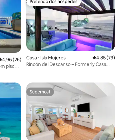
Preferido dos hóspedes
Preferido dos hóspedes
Casa ⋅ Isla Mujeres
4,85 de uma avaliação
4,85 (79)
4,96 de uma avaliação média de 5, 26 avaliações
4,96 (26)
Rincón del Descanso – Formerly Casa
ções
m piscina
Vidrio Del Mar
Superhost
Superhost