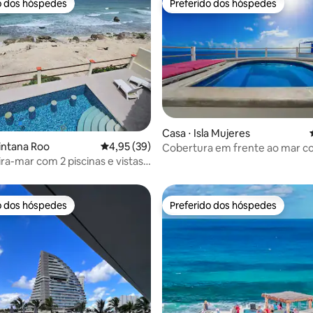
o dos hóspedes
Preferido dos hóspedes
o dos hóspedes
Preferido dos hóspedes
média de 5, 58 avaliações
Casa ⋅ Isla Mujeres
intana Roo
4,95 de uma avaliação média de 5, 39 avalia
4,95 (39)
Cobertura em frente ao mar co
ira-mar com 2 piscinas e vistas
privativa e vistas!
ares
o dos hóspedes
Preferido dos hóspedes
o dos hóspedes
Preferido dos hóspedes