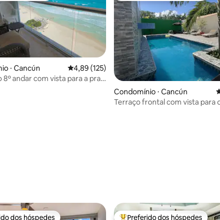
io ⋅ Cancún
4,89 de uma avaliação média de 5, 125 avalia
4,89 (125)
 8º andar com vista para a praia
a
Condomínio ⋅ Cancún
4
Terraço frontal com vista para 
manguezal exuberante
édia de 5, 106 avaliações
rido dos hóspedes
Preferido dos hóspedes