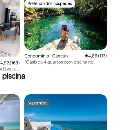
Preferido dos hóspedes
Preferido dos hóspedes
ções
Condomínio ⋅ Cancún
4,86 de uma avaliação 
4,86 (113)
"Oásis de 4 quartos com piscina no
,92 de uma avaliação média de 5, 169 avaliações
4,92 (169)
coração da zona hoteleira"
tável a
piscina
Superhost
Superhost