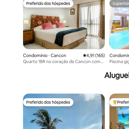
Preferido dos hóspedes
Superho
Preferido dos hóspedes
Superho
Condomínio ⋅ Cancún
4,91 de uma avaliação m
4,91 (165)
Condomín
Quarto 1BR no coração de Cancún com
Piscina g
cama king size
Alugue
Preferido dos hóspedes
Prefe
Preferido dos hóspedes
Entre os