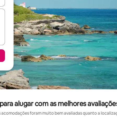
ore-os usando as seta para cima e para baixo do teclado ou tocando e
ara alugar com as melhores avaliações
 acomodações foram muito bem avaliadas quanto a localizaçã