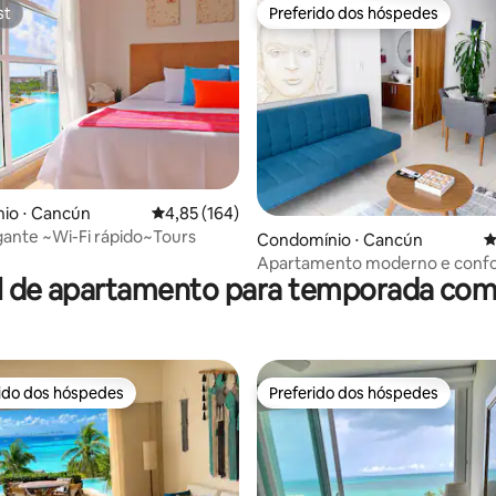
st
Preferido dos hóspedes
st
Preferido dos hóspedes
édia de 5, 165 avaliações
io ⋅ Cancún
4,85 de uma avaliação média de 5, 164 avalia
4,85 (164)
igante ~Wi-Fi rápido~Tours
Condomínio ⋅ Cancún
4
Apartamento moderno e confor
l de apartamento para temporada com 
15 minutos do aeroporto
rido dos hóspedes
Preferido dos hóspedes
 melhores preferidos dos hóspedes
Preferido dos hóspedes