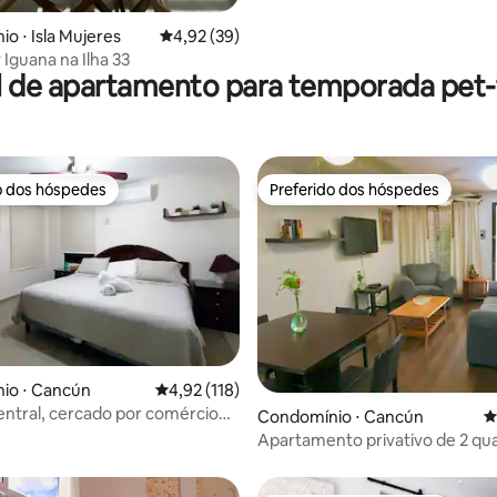
média de 5, 12 avaliações
o ⋅ Isla Mujeres
4,92 de uma avaliação média de 5, 39 avalia
4,92 (39)
 Iguana na Ilha 33
l de apartamento para temporada pet-f
o dos hóspedes
Preferido dos hóspedes
o dos hóspedes
Preferido dos hóspedes
édia de 5, 109 avaliações
io ⋅ Cancún
4,92 de uma avaliação média de 5, 118 avalia
4,92 (118)
Central, cercado por comércio
Condomínio ⋅ Cancún
4
Apartamento privativo de 2 qu
coração de Cancún