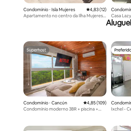
Condomínio ⋅ Isla Mujeres
4,83 de uma avaliação 
4,83 (12)
Condomíni
Apartamento no centro da Ilha Mujeres,
Casa Lazy
Alugue
Zona Norte
Superhost
Preferid
Superhost
Preferid
Condomínio ⋅ Cancún
4,85 de uma avaliação m
4,85 (109)
Condomín
Condomínio moderno 3BR + piscina +
Ixchel - 
PS5+ traslado gratuito
local