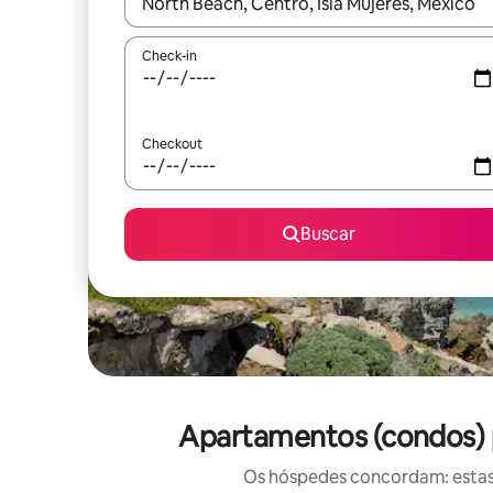
Quando os resultados estiverem disponíveis, expl
Check-in
Checkout
Buscar
Apartamentos (condos) p
Os hóspedes concordam: estas