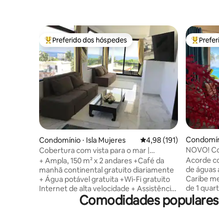
Preferido dos hóspedes
Prefe
Entre os melhores preferidos dos hóspedes
Entre os
Condomíni
Condomínio ⋅ Isla Mujeres
4,98 de uma avaliação m
4,98 (191)
NOVO! Co
Cobertura com vista para o mar |
vista para
Carrinho de golfe + café da manhã
Acorde co
+ Ampla, 150 m² x 2 andares +Café da
em Sotav
de águas 
manhã continental gratuito diariamente
Caribe me
+ Água potável gratuita +Wi-Fi gratuito
de 1 quart
Internet de alta velocidade + Assistência
Comodidades populares 
térreo do
e Estacionamento de Carrinho de Golfe
acesso. F
+Máscaras de snorkel +Opção de chef
pesos de 
particular +Aparelho de aço inoxidável da