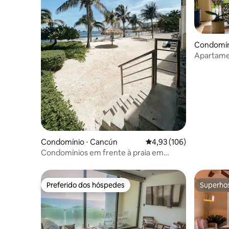
Condomíni
Apartamen
mar em P
Condomínio ⋅ Cancún
4,93 de uma avaliação m
4,93 (106)
Condomínios em frente à praia em
Cancún
Preferido dos hóspedes
Superho
Preferido dos hóspedes
Superho