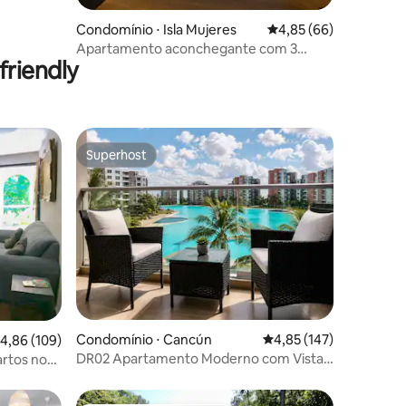
ções
Condomínio ⋅ Isla Mujeres
4,85 de uma avaliação
4,85 (66)
Apartamento aconchegante com 3
riendly
quartos à beira-mar e Wi-Fi
Superhost
Superhost
ções
Condomínio ⋅ Cancún
4,85 de uma avaliação 
4,85 (147)
,86 de uma avaliação média de 5, 109 avaliações
4,86 (109)
DR02 Apartamento Moderno com Vista
artos no
para a Lagoa