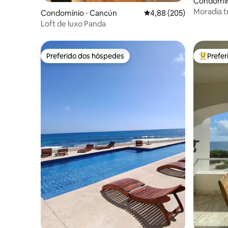
Condomín
Moradia tr
Condomínio ⋅ Cancún
4,88 de uma avaliação m
4,88 (205)
quartos, 
Loft de luxo Panda
Preferido dos hóspedes
Prefe
Preferido dos hóspedes
Entre os