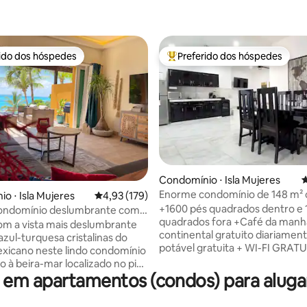
rido dos hóspedes
Preferido dos hóspedes
 melhores preferidos dos hóspedes
Entre os melhores preferidos d
Condomínio ⋅ Isla Mujeres
4
Enorme condomínio de 148 m² 
o ⋅ Isla Mujeres
4,93 de uma avaliação média de 5, 179 avalia
4,93 (179)
édia de 5, 191 avaliações
para o lago + café da manhã
+1600 pés quadrados dentro e 
ndomínio deslumbrante com
quadrados fora +Café da manhã
 a piscina e o mar de 1 quarto
m a vista mais deslumbrante
continental gratuito diariamente + Á
ento
azul-turquesa cristalinas do
potável gratuita + WI-FI GRAT
xicano neste lindo condomínio
Internet de alta velocidade +M
o à beira-mar localizado no piso
snorkel + Assistência e Estaci
em apartamentos (condos) para alugar 
 Sotavento - sem escadas/fácil
de Carrinho de Golfe +Opções 
ornecido: tapetes de ioga,
particular + Cozinha completa i
ginástica, equipamento de