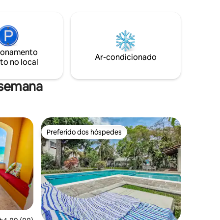
OVAS TVs
fevereiro de 2026: acabamos de atualizar
licativos
nosso sofá da sala de estar para uma
io do
nova peça ainda mais confortável com
centes a 2
base no feedback dos hóspedes,
perfeita para relaxar depois de um dia de
antes
ionamento
praia e desfrutar das vistas do pôr do sol.
Ar-condicionado
 quartos e
Fotos profissionais atualizadas em breve!
to no local
 semana
Preferido dos hóspedes
Preferido dos hóspedes