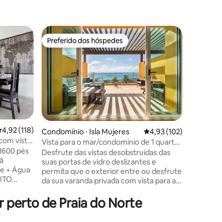
Condomín
Preferido dos hóspedes
Preferi
os hóspedes
Preferido dos hóspedes
Preferi
Luxuoso L
perto da 
Desfrute
apartame
perto da
agradávei
perto dos
cafés, ca
milhas da
perto do aeropo
,92 de uma avaliação média de 5, 118 avaliações
4,92 (118)
Condomínio ⋅ Isla Mujeres
4,93 de uma avaliação 
4,93 (102)
muito co
com vista
ções
Vista para o mar/condomínio de 1 quarto
tudo o qu
1600 pés
com piscina de borda infinita
impressio
Desfrute das vistas desobstruídas das
de amigos
suas portas de vidro deslizantes e
gua
TVs intel
permita que o exterior entre ou desfrute
UITO
todos os
da sua varanda privada com vista para a
áscaras de
totalmen
costa do Caribe. Toda a equipe de
onamento
para 2 ca
limpeza e manutenção concluiu o
perto de Praia do Norte
de chef
programa mexicano de certificação de
nclui
limpeza para a COVID-19. Atualização de