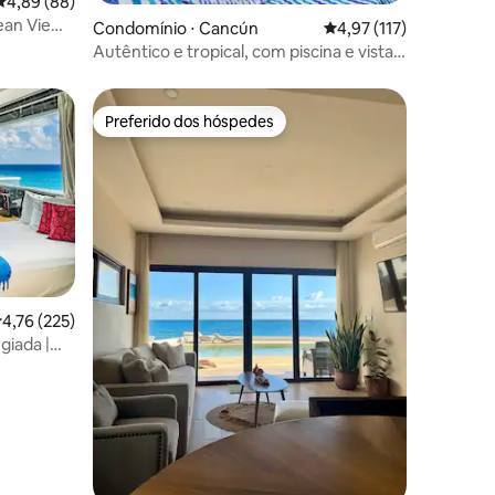
ções
4,89 de uma avaliação média de 5, 88 avaliações
4,89 (88)
cean View
Condomínio ⋅ Cancún
4,97 de uma avaliação 
4,97 (117)
Autêntico e tropical, com piscina e vista
para o jardim
Preferido dos hóspedes
os hóspedes
Preferido dos hóspedes
,76 de uma avaliação média de 5, 225 avaliações
4,76 (225)
giada |