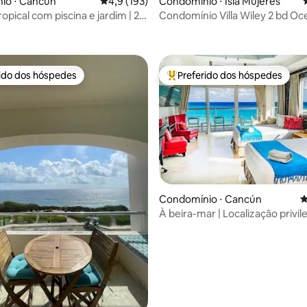
io ⋅ Cancún
4,9 de uma avaliação média de 5, 193 avalia
4,9 (193)
Condomínio ⋅ Isla Mujeres
opical com piscina e jardim | 2
Condomínio Villa Wiley 2 bd O
édia de 5, 205 avaliações
2 banheiros
com classificação 5 estrelas
rido dos hóspedes
Preferido dos hóspedes
 melhores preferidos dos hóspedes
Entre os melhores preferidos d
Condomínio ⋅ Cancún
4
À beira-mar | Localização privile
Varanda ao nascer do sol