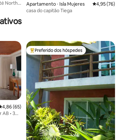
té North
Apartamento ⋅ Isla Mujeres
4,95 de uma avaliação
4,95 (76)
casa do capitão Tiega
ativos
Preferido dos hóspedes
Entre os melhores preferidos dos hóspedes
4,86 de uma avaliação média de 5, 65 avaliações
4,86 (65)
 AB • 3
ções