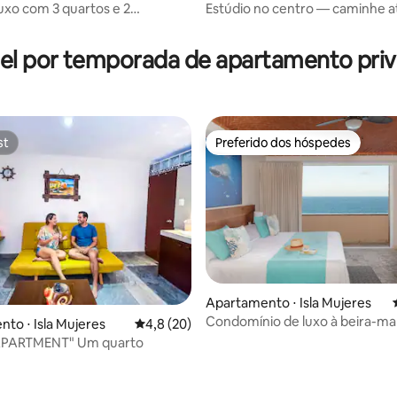
: luxo com 3 quartos e 2
Estúdio no centro — caminhe a
média de 5, 29 avaliações
e vistas fantásticas
Beach
el por temporada de apartamento priv
st
Preferido dos hóspedes
st
Preferido dos hóspedes
Apartamento ⋅ Isla Mujeres
Condomínio de luxo à beira-mar
média de 5, 17 avaliações
to ⋅ Isla Mujeres
4,8 de uma avaliação média de 5, 20 avalia
4,8 (20)
quartos para 8 pessoas
APARTMENT" Um quarto