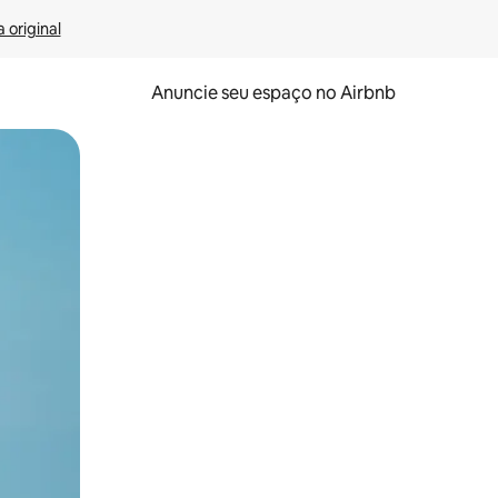
 original
Anuncie seu espaço no Airbnb
 deslizando o dedo na tela.