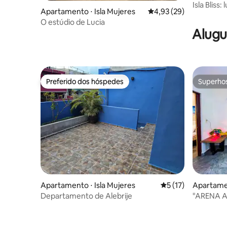
Isla Bliss
Apartamento ⋅ Isla Mujeres
4,93 de uma avaliação 
4,93 (29)
banheiros 
O estúdio de Lucia
Alugu
Preferido dos hóspedes
Superho
Preferido dos hóspedes
Superho
Apartamento ⋅ Isla Mujeres
5 de uma avaliação 
5 (17)
Apartamen
Departamento de Alebrije
"ARENA 