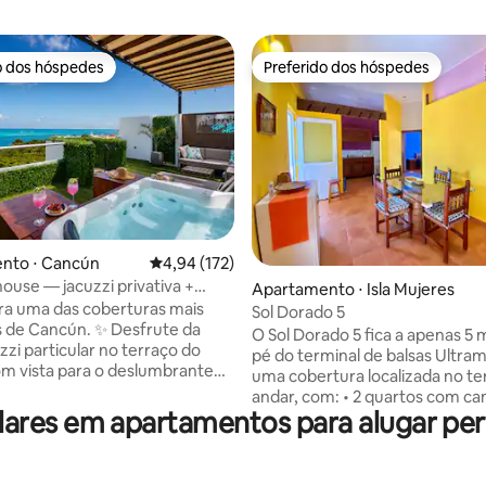
o dos hóspedes
Preferido dos hóspedes
o dos hóspedes
Preferido dos hóspedes
média de 5, 82 avaliações
nto ⋅ Cancún
4,94 de uma avaliação média de 5, 172 avalia
4,94 (172)
ouse — jacuzzi privativa +
Apartamento ⋅ Isla Mujeres
a cobertura
ara uma das coberturas mais
Sol Dorado 5
ancún. ✨ Desfrute da
O Sol Dorado 5 fica a apenas 5 
zzi particular no terraço do
pé do terminal de balsas Ultramar. Es
om vista para o deslumbrante
uma cobertura localizada no te
frente à Playa
andar, com: • 2 quartos com ca
 à balsa de Isla Mujeres. 🌃
res em apartamentos para alugar pert
size • Sala de estar e jantar • Sm
minutos da vida noturna de
condicionado e Wi-Fi • Cozinh
Wi-Fi rápido 🚗
utensílios básicos e uma jarra 
gratuito 🔑 Self check-in
potável • Banheiro com água q