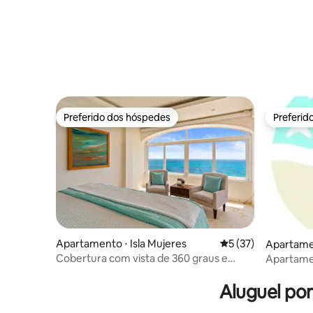
Preferido dos hóspedes
Preferid
Preferido dos hóspedes
Preferid
Apartamento ⋅ Isla Mujeres
5 de uma avaliação 
5 (37)
Apartamen
Cobertura com vista de 360 graus e
Apartame
piscina privativa no terraço
Aluguel po