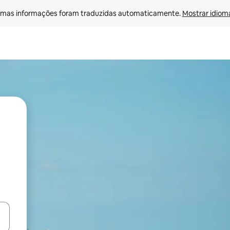
mas informações foram traduzidas automaticamente. 
Mostrar idioma
ore-os usando as seta para cima e para baixo do teclado ou tocando e