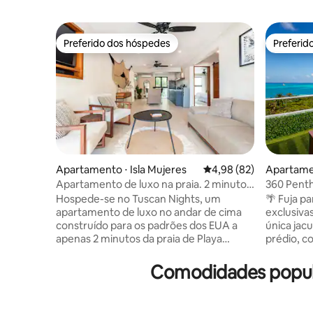
Preferido dos hóspedes
Preferid
Preferido dos hóspedes
Preferid
Apartamento ⋅ Isla Mujeres
4,98 de uma avaliação 
4,98 (82)
Apartame
Apartamento de luxo na praia. 2 minutos
360 Penth
da Playa Norte
piscina n
Hospede-se no Tuscan Nights, um
🌴 Fuja p
apartamento de luxo no andar de cima
exclusivas de C
construído para os padrões dos EUA a
única jacu
apenas 2 minutos da praia de Playa
prédio, c
Norte. Esta unidade luminosa no
Mar do Caribe. 🏖️ Bem em 
segundo andar dispõe de uma varanda
Tortugas e
Comodidades popula
privativa com excelente fluxo de ar, luz
Apenas 5 
natural e pessoas relaxantes. Desfrute
Cancún 📶 
de uma cama king size com roupa de
Estacionamento 