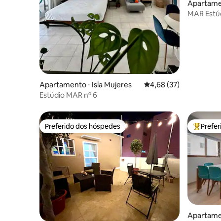
Apartamen
MAR Estúd
Apartamento ⋅ Isla Mujeres
4,68 de uma avaliação 
4,68 (37)
Estúdio MAR nº 6
Preferido dos hóspedes
Prefe
Preferido dos hóspedes
Entre os
Apartamen