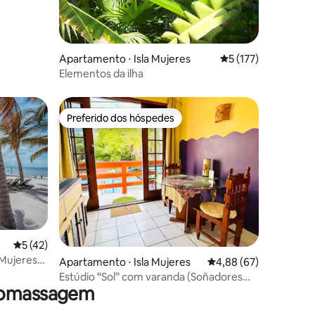
Apartamento ⋅ Isla Mujeres
5 de uma avaliação 
5 (177)
Elementos da ilha
Preferido dos hóspedes
Preferido dos hóspedes
5 de uma avaliação média de 5, 42 avaliações
5 (42)
ções
a Mujeres
Apartamento ⋅ Isla Mujeres
4,88 de uma avaliação
4,88 (67)
Estúdio “Sol” com varanda (Soñadores
dromassagem
del Sol)