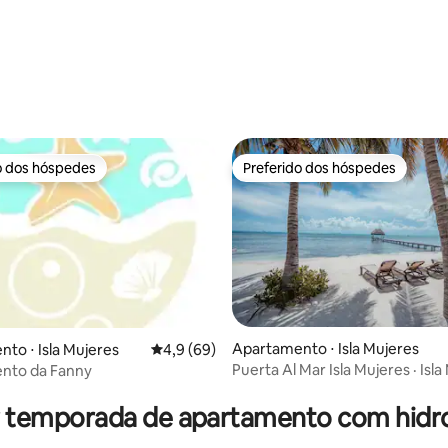
o dos hóspedes
Preferido dos hóspedes
o dos hóspedes
Preferido dos hóspedes
média de 5, 37 avaliações
Apartamento ⋅ Isla Mujeres
to ⋅ Isla Mujeres
4,9 de uma avaliação média de 5, 69 avalia
4,9 (69)
Puerta Al Mar Isla Mujeres · Isl
nto da Fanny
Beachfront
r temporada de apartamento com hi