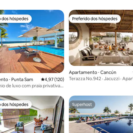
o dos hóspedes
Preferido dos hóspedes
o dos hóspedes
Preferido dos hóspedes
Apartamento ⋅ Cancún
Terazza No.942 · Jacuzzi · Ap
édia de 5, 276 avaliações
nto ⋅ Punta Sam
4,97 de uma avaliação média de 5, 120 avalia
4,97 (120)
de 3 quartos · Localização Top
o de luxo com praia privativa e
res comodidades
o dos hóspedes
Superhost
o dos hóspedes
Superhost