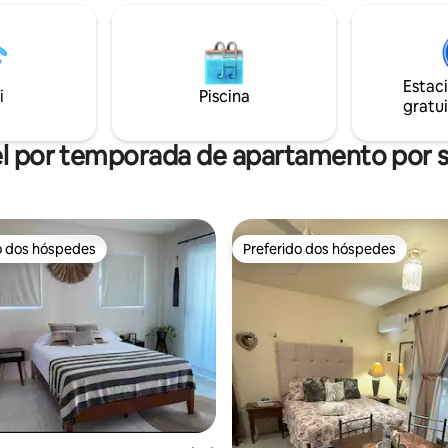
 dedicada com suporte rápido e
(capacidade de 20L) • Cofre • 
 para casais,
um terraço A propriedade é de minha
es do sol inesquecíveis. ✨ Crie
mãe, Pia. Marcelina, nossa governanta,
 que você lembrará muito
também está por perto e ficará
e suas férias terminarem.
Estac
ajudar se você precisar de algu
i
Piscina
gratui
durante sua estadia.
l por temporada de apartamento por
o dos hóspedes
Preferido dos hóspedes
o dos hóspedes
Preferido dos hóspedes