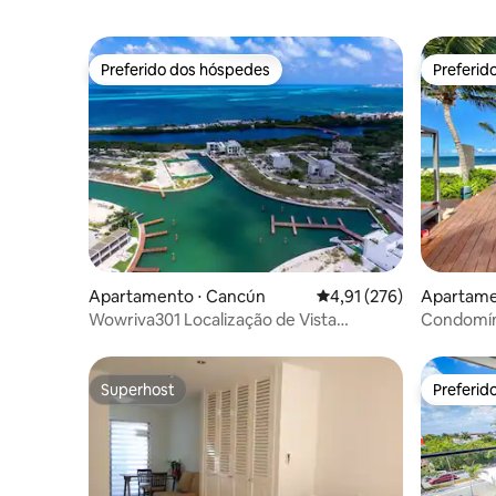
Preferido dos hóspedes
Preferid
Preferido dos hóspedes
Preferid
Apartamento ⋅ Cancún
4,91 de uma avaliação m
4,91 (276)
Apartame
Wowriva301 Localização de Vista
Condomíni
Espetacular Sonho 3 QRT
as melho
Superhost
Preferid
Superhost
Preferid