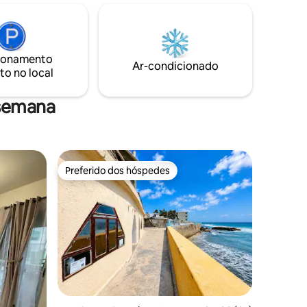
praia, enquanto nosso guia digital
Varandas e
garante viagens perfeitas. Permita que o
encantamento de Isla cative você,
forjando momentos queridos neste
 feliz em
retiro celestial. Sua viagem para a
ionamento
ma coisa
Ar-condicionado
tranquilidade acena!
to no local
 semana
Preferido dos hóspedes
Preferido dos hóspedes