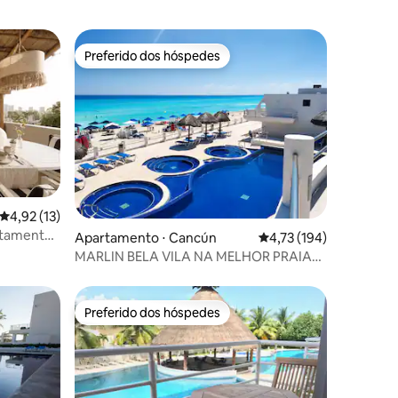
Preferido dos hóspedes
Preferido dos hóspedes
4,92 de uma avaliação média de 5, 13 avaliações
4,92 (13)
artamento
ções
Apartamento ⋅ Cancún
4,73 de uma avaliação 
4,73 (194)
MARLIN BELA VILA NA MELHOR PRAIA
DE CANCUN
Preferido dos hóspedes
Preferido dos hóspedes