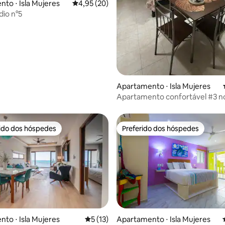
to ⋅ Isla Mujeres
4,95 de uma avaliação média de 5, 20 avalia
4,95 (20)
io n°5
média de 5, 37 avaliações
Apartamento ⋅ Isla Mujeres
Apartamento confortável #3 n
de Isla
rido dos hóspedes
Preferido dos hóspedes
 melhores preferidos dos hóspedes
Preferido dos hóspedes
to ⋅ Isla Mujeres
5 de uma avaliação média de 5, 13 avalia
5 (13)
Apartamento ⋅ Isla Mujeres