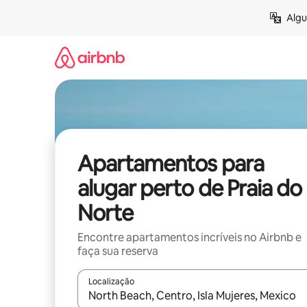
Pular
Algu
para
o
conteúdo
Apartamentos para
alugar perto de Praia do
Norte
Encontre apartamentos incríveis no Airbnb e
faça sua reserva
Localização
Quando os resultados estiverem disponíveis, expl