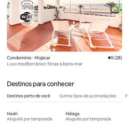
Condomínio ⋅ Mojácar
5 de uma a
5 (28)
Luxo mediterrâneo: férias à beira-mar
Destinos para conhecer
Destinos perto de você
Outros tipos de acomodações
Pr
Madri
Málaga
Aluguéis por temporada
Aluguéis por temporada