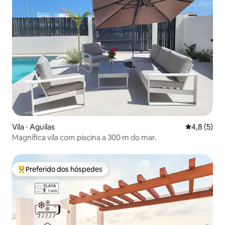
Vila ⋅ Aguilas
4,8 de uma 
4,8 (5)
Magnífica vila com piscina a 300 m do mar.
Preferido dos hóspedes
Entre os melhores preferidos dos hóspedes