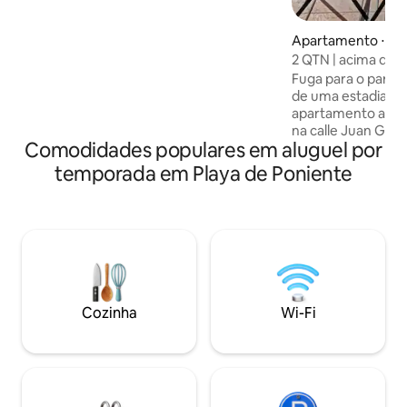
sofás de jardim. 2 banheiros, 1 toalete
para hóspedes. Cozinha totalmente
equipada. Sala de estar com janelas
Apartamento ⋅ Agu
grandes e pé direito alto. Decoração de
2 QTN | acima do m
estilo mediterrâneo. Solário com
Fuga para o paraíso em 
churrasqueira e vista deslumbrante para
de uma estadia ún
o mar.
apartamento acon
na calle Juan Goytisolo, Hornillo
Comodidades populares em aluguel por
em uma área tranq
Nossa propriedad
temporada em Playa de Poniente
oásis de calma qu
do que sol e areia
castelo com vista 
passando por ense
praias de areia do
natural de Isla del Fraile. IMPO
Proibido fumar. 2.
estimação, entre 
Cozinha
Wi-Fi