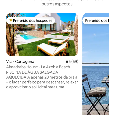
outros aspectos.
Preferido dos hóspedes
Preferido dos hó
Entre os melhores preferidos dos hóspedes
Preferido dos hó
Vila ⋅ Cartagena
5 de uma avaliação média de
5 (59)
Almadraba House - La Azohía Beach
PISCINA DE ÁGUA SALGADA
AQUECIDA A apenas 20 metros da praia
– o lugar perfeito para descansar, relaxar
e aproveitar o sol. Ideal para uma
escapadela romântica ou umas férias
divertidas em família. 3 quartos, todos
com acesso direto ao jardim. Piscina
privativa com cachoeiras. Área de
relaxamento com espreguiçadeiras e