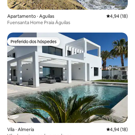
Apartamento ⋅ Aguilas
4,94 de uma a
4,94 (18)
Fuensanta Home Praia Águilas
Preferido dos hóspedes
Preferido dos hóspedes
Vila ⋅ Almería
4,94 de uma a
4,94 (18)