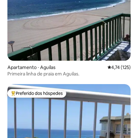
Apartamento ⋅ Aguilas
4,74 de uma av
4,74 (125)
Primeira linha de praia em Aguilas.
Preferido dos hóspedes
Entre os melhores preferidos dos hóspedes