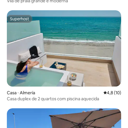
Vila de praia grande e moderna
Superhost
Superhost
Casa ⋅ Almería
4,8 de uma a
4,8 (10)
Casa duplex de 2 quartos com piscina aquecida