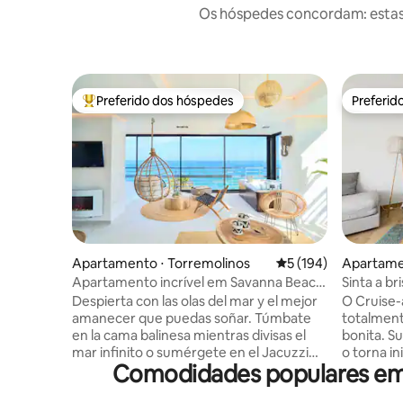
Os hóspedes concordam: estas
Preferido dos hóspedes
Preferid
Entre os melhores preferidos dos hóspedes
Preferid
Apartamento ⋅ Torremolinos
5 de uma avaliação m
5 (194)
Apartame
Apartamento incrível em Savanna Beach
Sinta a b
com jacuzzi
apartame
Despierta con las olas del mar y el mejor
O Cruise
amanecer que puedas soñar. Túmbate
totalmen
en la cama balinesa mientras divisas el
bonita. Su
mar infinito o sumérgete en el Jacuzzi
o torna in
Comodidades populares em e
climatizado mientras te tomas una copa
pode ver 
de cava. El Savanna Beach está pensado
Também es