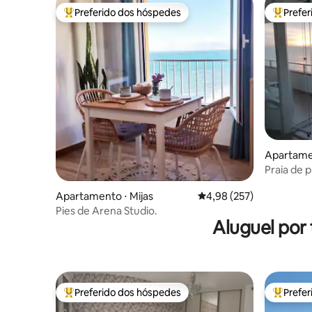
Preferido dos hóspedes
Prefe
Entre os melhores preferidos dos hóspedes
Entre os
Apartame
Praia de 
luxuoso
Apartamento ⋅ Mijas
4,98 de uma avaliação m
4,98 (257)
Pies de Arena Studio.
Aluguel por
Preferido dos hóspedes
Prefe
Entre os melhores preferidos dos hóspedes
Entre os