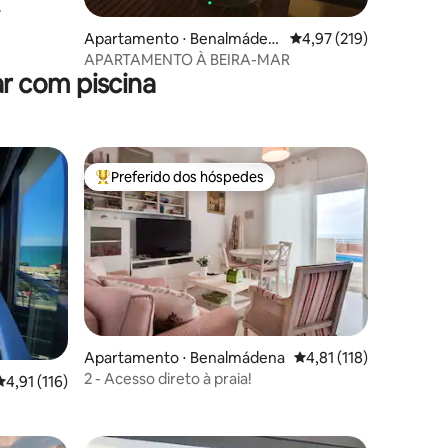
ções
Apartamento ⋅ Benalmáden
4,97 de uma avaliação 
4,97 (219)
a
APARTAMENTO À BEIRA-MAR
r com piscina
Preferido dos hóspedes
Entre os melhores preferidos dos hóspedes
Apartamento ⋅ Benalmádena
4,81 de uma avaliação 
4,81 (118)
2 - Acesso direto à praia!
ções
4,91 de uma avaliação média de 5, 116 avaliações
4,91 (116)