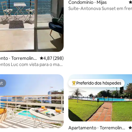
Condomínio ⋅ Mijas
4
Suíte-Antonova Sunset em fre
praia.
édia de 5, 354 avaliações
nto ⋅ Torremolino
4,87 de uma avaliação média de 5, 298 avalia
4,87 (298)
tos Luc com vista para o mar,
om vista para o mar
st
Preferido dos hóspedes
st
Entre os melhores preferidos d
Apartamento ⋅ Torremolino
4