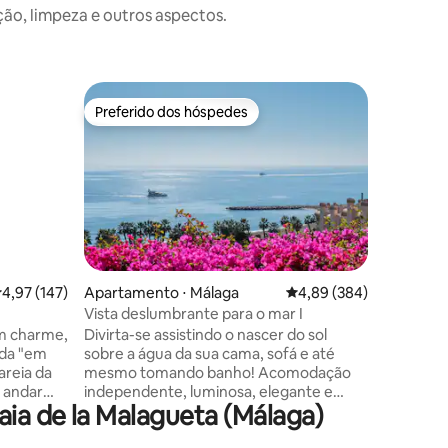
o, limpeza e outros aspectos.
Loft ⋅ Má
Preferido dos hóspedes
Preferi
os hóspedes
Preferido dos hóspedes
Preferi
Loft de l
em Mála
Proprieda
beira-mar
praia de 
acolhedora
quartos 
privativo
cozinha 
forno, m
ções
,97 de uma avaliação média de 5, 147 avaliações
4,97 (147)
Apartamento ⋅ Málaga
4,89 de uma avaliação m
4,89 (384)
lavar lou
Vista deslumbrante para o mar I
além de t
om charme,
Divirta-se assistindo o nascer do sol
precisa p
ada "em
sobre a água da sua cama, sofá e até
curtas. T
areia da
mesmo tomando banho! Acomodação
condicio
 andar
independente, luminosa, elegante e
gratuita
ia de la Malagueta (Málaga)
cozinha
aconchegante recentemente
quarto
remodelada de 65m2, com uma vista