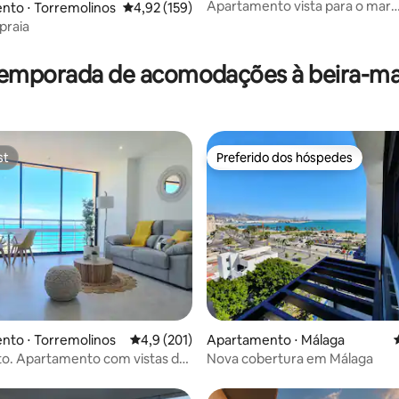
s
Apartamento vista para o mar
nto ⋅ Torremolinos
4,92 de uma avaliação média de 5, 159 avalia
4,92 (159)
édia de 5, 124 avaliações
Torremolinos centro
praia
temporada de acomodações à beira-ma
st
Preferido dos hóspedes
st
Preferido dos hóspedes
édia de 5, 160 avaliações
nto ⋅ Torremolinos
4,9 de uma avaliação média de 5, 201 avalia
4,9 (201)
Apartamento ⋅ Málaga
ito. Apartamento com vistas de
Nova cobertura em Málaga