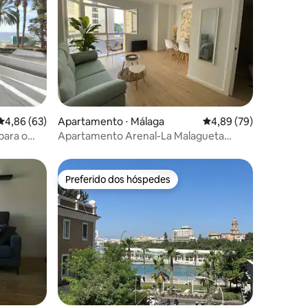
ções
4,86 de uma avaliação média de 5, 63 avaliações
4,86 (63)
Apartamento ⋅ Málaga
4,89 de uma avaliação
4,89 (79)
para o
Apartamento Arenal-La Malagueta
acolhedor.
Preferido dos hóspedes
os hóspedes
Preferido dos hóspedes