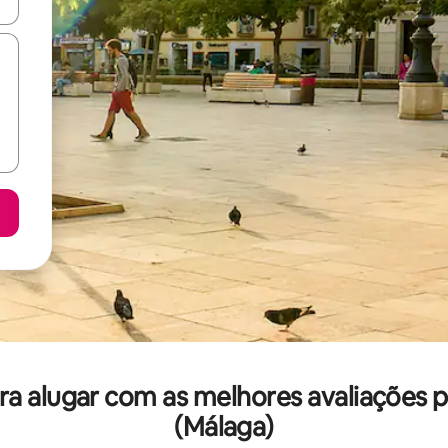
ore-os usando as seta para cima e para baixo do teclado ou tocando e
ra alugar com as melhores avaliações p
(Málaga)