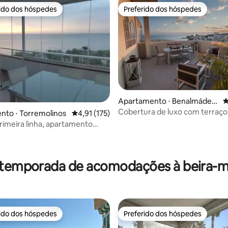
rido dos hóspedes
Preferido dos hóspedes
 melhores preferidos dos hóspedes
Preferido dos hóspedes
Apartamento ⋅ Benalmáden
4
a
Cobertura de luxo com terraço 
nto ⋅ Torremolinos
4,91 de uma avaliação média de 5, 175 avalia
4,91 (175)
deslumbrante!
primeira linha, apartamento
édia de 5, 257 avaliações
 temporada de acomodações à beira-ma
rido dos hóspedes
Preferido dos hóspedes
 melhores preferidos dos hóspedes
Preferido dos hóspedes