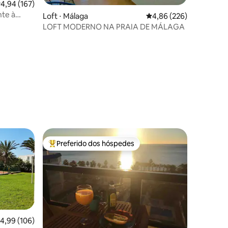
,94 de uma avaliação média de 5, 167 avaliações
4,94 (167)
nte à
Loft ⋅ Málaga
4,86 de uma avaliação m
4,86 (226)
LOFT MODERNO NA PRAIA DE MÁLAGA
ções
Preferido dos hóspedes
os hóspedes
Entre os melhores preferidos dos hóspedes
,99 de uma avaliação média de 5, 106 avaliações
4,99 (106)