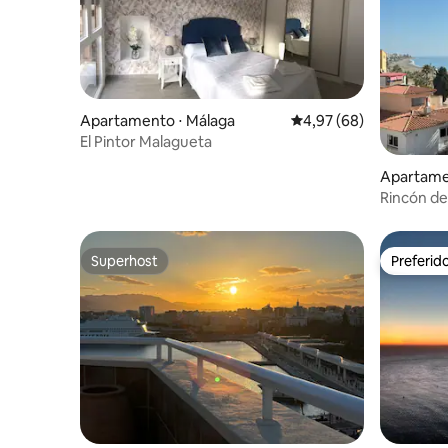
Apartamento ⋅ Málaga
4,97 de uma avaliação 
4,97 (68)
El Pintor Malagueta
Apartamen
Rincón de
Superhost
Preferid
Superhost
Preferid