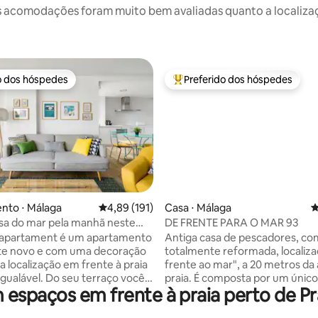
 acomodações foram muito bem avaliadas quanto a localizaçã
o dos hóspedes
Preferido dos hóspedes
o dos hóspedes
Entre os melhores preferidos d
édia de 5, 194 avaliações
nto ⋅ Málaga
4,89 de uma avaliação média de 5, 191 avalia
4,89 (191)
Casa ⋅ Málaga
4
risa do mar pela manhã neste
DE FRENTE PARA O MAR 93
nto na Malagueta
-apartament é um apartamento
Antiga casa de pescadores, c
te novo e com uma decoração
totalmente reformada, localiz
a localização em frente à praia
frente ao mar", a 20 metros da 
igualável. Do seu terraço você
praia. É composta por um único
spaços em frente à praia perto de Pra
toda a praia de La Malagueta.
térreo com terraço; tem uma 
tá no centro de Málaga, a 3
espaçosa e bem equipada, um 