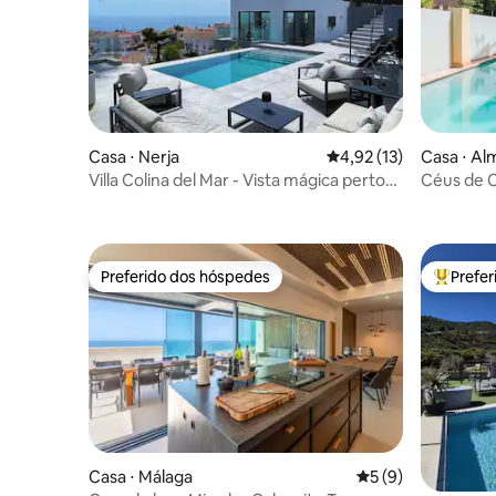
Casa ⋅ Nerja
4,92 de uma avaliação 
4,92 (13)
Casa ⋅ A
Villa Colina del Mar - Vista mágica perto
Céus de C
da praia
Banheira 
Preferido dos hóspedes
Prefe
Preferido dos hóspedes
Entre os
Casa ⋅ Málaga
5 de uma avaliação
5 (9)