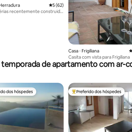
 Herradura
5 de uma avaliação média de 5, 62 avalia
5 (62)
érias recentemente construida
r
Casa ⋅ Frigiliana
4
Casita com vista para Frigiliana
r temporada de apartamento com ar-c
rido dos hóspedes
Preferido dos hóspedes
 melhores preferidos dos hóspedes
Entre os melhores preferidos d