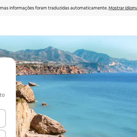
mas informações foram traduzidas automaticamente. 
Mostrar idioma
ito
ore-os usando as seta para cima e para baixo do teclado ou tocando e