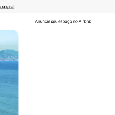
 original
Anuncie seu espaço no Airbnb
 deslizando o dedo na tela.