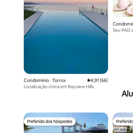
Condomíni
Seu PAD 
em Nerja
Condomínio ⋅ Torrox
4,91 de uma avaliação 
4,91 (66)
Localização única em Bayview Hills
Alu
Preferido dos hóspedes
Preferid
Preferido dos hóspedes
Preferid