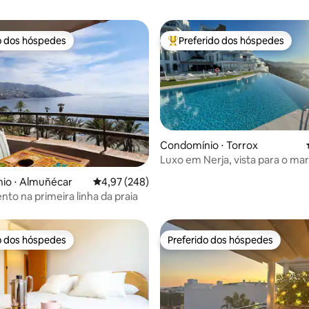
o dos hóspedes
Preferido dos hóspedes
o dos hóspedes
Entre os melhores preferidos d
média de 5, 45 avaliações
Condomínio ⋅ Torrox
Luxo em Nerja, vista para o mar
inigualável
io ⋅ Almuñécar
4,97 de uma avaliação média de 5, 248 avalia
4,97 (248)
to na primeira linha da praia
o dos hóspedes
Preferido dos hóspedes
o dos hóspedes
Preferido dos hóspedes