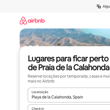
Pular
Algu
para
o
conteúdo
Lugares para ficar perto
de Praia de la Calahonda
Reserve locações por temporada, casas e mu
mais no Airbnb
Localização
Quando os resultados estiverem disponíveis, expl
Check-in