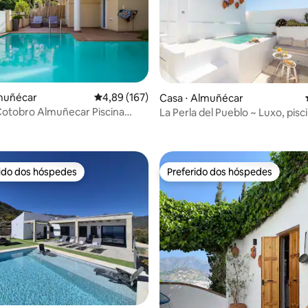
média de 5, 13 avaliações
lmuñécar
4,89 de uma avaliação média de 5, 167 avalia
4,89 (167)
Casa ⋅ Almuñécar
otobro Almuñecar Piscina
La Perla del Pueblo ~ Luxo, pisci
de hidromassagem Praia
para o mar
rido dos hóspedes
Preferido dos hóspedes
 melhores preferidos dos hóspedes
Preferido dos hóspedes
 média de 5, 9 avaliações