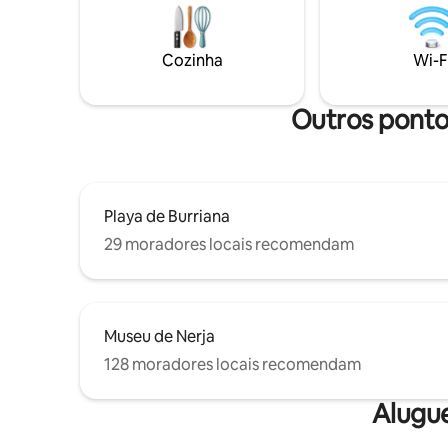
iluminada e fresca com cozinha nova,
piscina d
sala de estar, 2 quartos e 2 banheiros. A
virada par
200 metros de duas das melhores praias
ininterru
Cozinha
Wi-F
de Nerja. Estacionamento na garagem
Caldera J
diretamente sob o apartamento incluído.
36 °C é a 
Outros pontos
Playa de Burriana
29 moradores locais recomendam
Museu de Nerja
128 moradores locais recomendam
Alugu