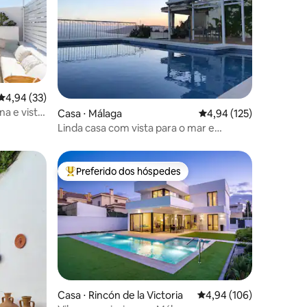
ções
4,94 de uma avaliação média de 5, 33 avaliações
4,94 (33)
na e vista
Casa ⋅ Málaga
4,94 de uma avaliação 
4,94 (125)
Linda casa com vista para o mar e
montanha
Preferido dos hóspedes
Entre os melhores preferidos dos hóspedes
Casa ⋅ Rincón de la Victoria
4,94 de uma avaliação 
4,94 (106)