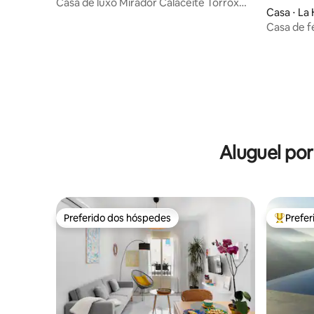
Casa de luxo Mirador Calaceite Torrox
Casa ⋅ La
Costa, com
Casa de f
El Limona
Aluguel po
Preferido dos hóspedes
Prefe
Preferido dos hóspedes
Entre os