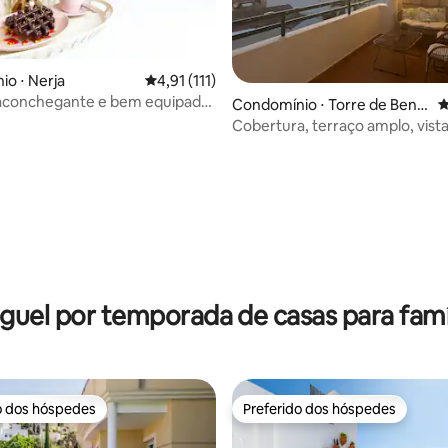
o ⋅ Nerja
4,91 de uma avaliação média de 5, 111 avalia
4,91 (111)
aconchegante e bem equipado
Condomínio ⋅ Torre de Bena
4
galbón
Cobertura, terraço amplo, vista
mar.
média de 5, 66 avaliações
guel por temporada de casas para famí
o dos hóspedes
Preferido dos hóspedes
o dos hóspedes
Preferido dos hóspedes