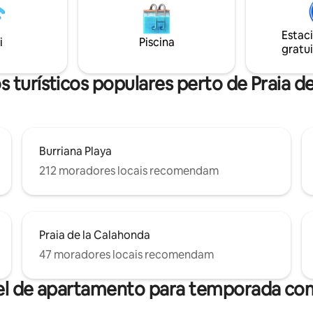
Torrecilla e a 4 minutos da Var
e água salgada de 10x3 metros,
Europa. Cercado por bares e
a o sul, que oferece vistas
restaurantes. WI-FI GRATUITO.
Estac
ptas para o mar. Uma grande
i
Piscina
gratui
acuzzi de 6 lugares aquecida a
peça final de resistência
 turísticos populares perto de Praia d
Burriana Playa
212 moradores locais recomendam
Praia de la Calahonda
47 moradores locais recomendam
el de apartamento para temporada com