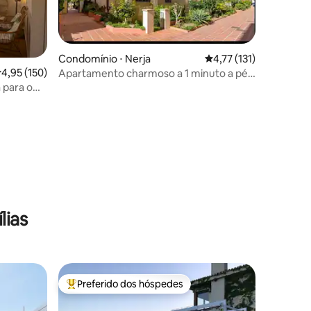
ções
Condomínio ⋅ Nerja
4,77 de uma avaliação 
4,77 (131)
,95 de uma avaliação média de 5, 150 avaliações
4,95 (150)
Apartamento charmoso a 1 minuto a pé
do mar
 para o
lias
Preferido dos hóspedes
Entre os melhores preferidos dos hóspedes