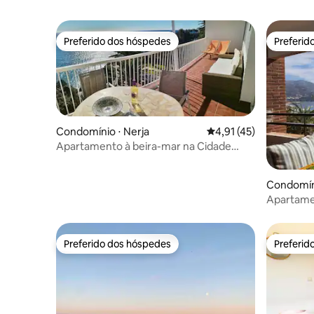
Preferido dos hóspedes
Preferid
Preferido dos hóspedes
Preferid
Condomínio ⋅ Nerja
4,91 de uma avaliação 
4,91 (45)
Apartamento à beira-mar na Cidade
Velha 2 camas - 2 banheiros
Condomín
Apartamen
Preferido dos hóspedes
Preferid
Preferido dos hóspedes
Preferid