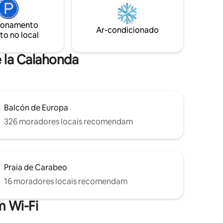
anda da
chuveiro ao ar livre, churrasqueira e
espreguiçadeiras com vista para Sierra
Almijara e para o mar.
ionamento
Ar-condicionado
to no local
e la Calahonda
Balcón de Europa
326 moradores locais recomendam
Praia de Carabeo
16 moradores locais recomendam
 Wi-Fi