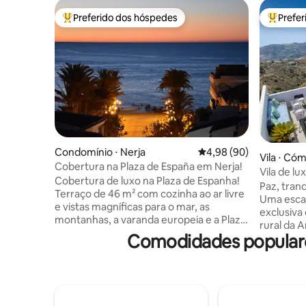
Preferido dos hóspedes
Prefe
Entre os melhores preferidos dos hóspedes
Entre os
Condomínio ⋅ Nerja
4,98 de uma avaliação 
4,98 (90)
Vila ⋅ Có
Cobertura na Plaza de España em Nerja!
Vila de lu
Cobertura de luxo na Plaza de Espanha!
para o ma
Paz, tran
Terraço de 46 m² com cozinha ao ar livre
Uma esca
e vistas magníficas para o mar, as
exclusiva
montanhas, a varanda europeia e a Plaza
rural da A
de España. Um segundo terraço de cerca
Comodidades populares
autêntica
de 19 m ² está disponível ao lado da sala
amorosam
de estar e do quarto com vista para a
soberba p
Plaza de España. Um terceiro terraço
quartos c
menor do segundo quarto tem vista para
escandinav
o mar e as montanhas. Residência
caiados 