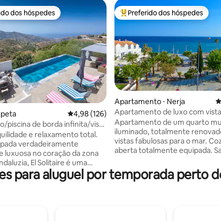
rido dos hóspedes
Preferido dos hóspedes
 melhores preferidos dos hóspedes
Entre os melhores preferidos d
Apartamento ⋅ Nerja
4
média de 5, 90 avaliações
Apartamento de luxo com vista
mpeta
4,98 de uma avaliação média de 5, 126 avalia
4,98 (126)
mar no centro de Nerja
Apartamento de um quarto mu
xo/piscina de borda infinita/vista
iluminado, totalmente renova
r/jacuzzi
quilidade e relaxamento total.
vistas fabulosas para o mar. Co
pada verdadeiramente
aberta totalmente equipada. Sa
 e luxuosa no coração da zona
estar e quarto com ar condicio
ndaluzia, El Solitaire é uma
Banheiro separado com chuvei
 para aluguel por temporada perto de
 fazenda espanhola que foi
Terraço com vistas fabulosas p
ente restaurada em uma
As vistas podem ser vistas da s
ropriedade rural de três
estar, terraço e quarto. Este é 
om um interior de estilo
ideal para relaxar e desfrutar de
o e belos terraços ao ar livre
fabulosas. A 2 minutos da Praia
de branco. Uma deslumbrante