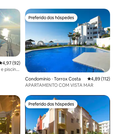
Preferido dos hóspedes
os hóspedes
Preferido dos hóspedes
4,97 de uma avaliação média de 5, 92 avaliações
4,97 (92)
 e piscina
ções
Condomínio ⋅ Torrox Costa
4,89 de uma avaliação 
4,89 (112)
APARTAMENTO COM VISTA MAR
Preferido dos hóspedes
Preferido dos hóspedes