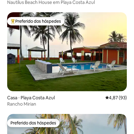
Nautilus Beach House em Playa Costa Azul
Preferido dos hóspedes
Entre os melhores preferidos dos hóspedes
Casa ⋅ Playa Costa Azul
4,87 de uma a
4,87 (93)
Rancho Mirian
Preferido dos hóspedes
Preferido dos hóspedes