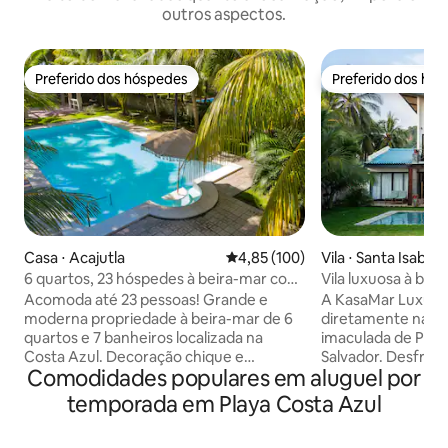
outros aspectos.
Preferido dos hóspedes
Preferido dos hó
Preferido dos hóspedes
Preferido dos hó
Casa ⋅ Acajutla
4,85 de uma avaliação média de 
4,85 (100)
Vila ⋅ Santa Isabel
6 quartos, 23 hóspedes à beira-mar com
Vila luxuosa à be
piscina Playa Costa Azul
Acomoda até 23 pessoas! Grande e
A KasaMar Luxuriou
moderna propriedade à beira-mar de 6
diretamente na pra
quartos e 7 banheiros localizada na
imaculada de Play
Costa Azul. Decoração chique e
Salvador. Desfrute
Comodidades populares em aluguel por
minimalista inspirada em Tulum com
deslumbrantes do 
uma vibe elevada, mas despretensiosa.
no conforto do d
temporada em Playa Costa Azul
Estética digna de Instagram com Wi-Fi,
piscina, relaxe na 
piscina enorme, palapa deslumbrante,
o mar e explore to