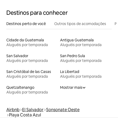
Destinos para conhecer
Destinos perto de você
Outros tipos de acomodações
Pr
Cidade da Guatemala
Antigua Guatemala
Aluguéis por temporada
Aluguéis por temporada
San Salvador
San Pedro Sula
Aluguéis por temporada
Aluguéis por temporada
San Cristóbal de las Casas
La Libertad
Aluguéis por temporada
Aluguéis por temporada
Quetzaltenango
Mostrar mais
Aluguéis por temporada
Airbnb
El Salvador
Sonsonate Oeste
Playa Costa Azul