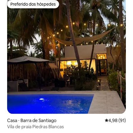
Preferido dos hóspedes
Preferido dos hóspedes
Casa ⋅ Barra de Santiago
4,98 de uma a
4,98 (91)
Vila de praia Piedras Blancas