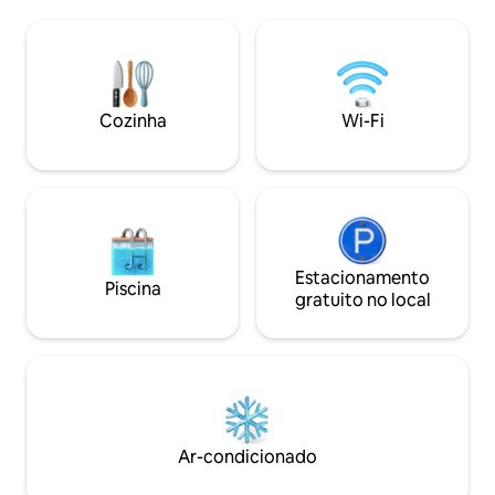
colchões confortáveis e cozinha interna
Salvador tem a ofer
e externa. Berço portátil disponível.
deslumbrante e el
Perfeito para famílias, reuniões,
famílias, casais, su
aniversários, trabalho remoto e
Trechos de praia d
escapadas de fim de semana! Check-in
(literalmente) pass
antecipado às 12h e check-out tardio às
propriedade fica d
Cozinha
Wi-Fi
14h. Descontos para estadias de mais de
Você não pode pe
3 noites, semanais e mensais!
Estacionamento
Piscina
gratuito no local
Ar-condicionado