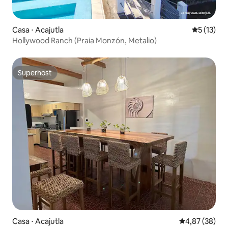
Casa ⋅ Acajutla
5 de uma a
5 (13)
Hollywood Ranch (Praia Monzón, Metalio)
Superhost
Superhost
Casa ⋅ Acajutla
4,87 de uma a
4,87 (38)