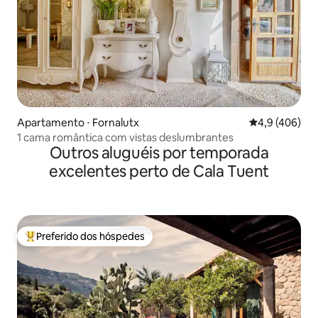
Apartamento ⋅ Fornalutx
4,9 de uma av
4,9 (406)
1 cama romântica com vistas deslumbrantes
Outros aluguéis por temporada
excelentes perto de Cala Tuent
Preferido dos hóspedes
Entre os melhores preferidos dos hóspedes