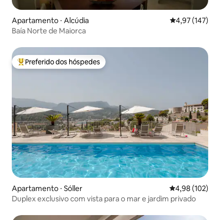
Apartamento ⋅ Alcúdia
4,97 de uma av
4,97 (147)
Baía Norte de Maiorca
Preferido dos hóspedes
Entre os melhores preferidos dos hóspedes
Apartamento ⋅ Sóller
4,98 de uma av
4,98 (102)
Duplex exclusivo com vista para o mar e jardim privado