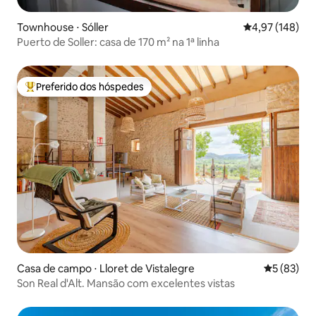
Townhouse ⋅ Sóller
4,97 de uma av
4,97 (148)
Puerto de Soller: casa de 170 m² na 1ª linha
Preferido dos hóspedes
Entre os melhores preferidos dos hóspedes
Casa de campo ⋅ Lloret de Vistalegre
5 de uma a
5 (83)
Son Real d'Alt. Mansão com excelentes vistas