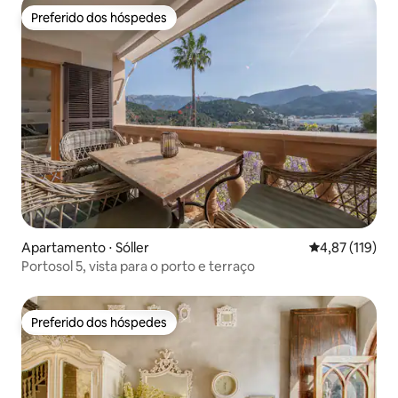
Preferido dos hóspedes
Preferido dos hóspedes
Apartamento ⋅ Sóller
4,87 de uma av
4,87 (119)
Portosol 5, vista para o porto e terraço
Preferido dos hóspedes
Preferido dos hóspedes