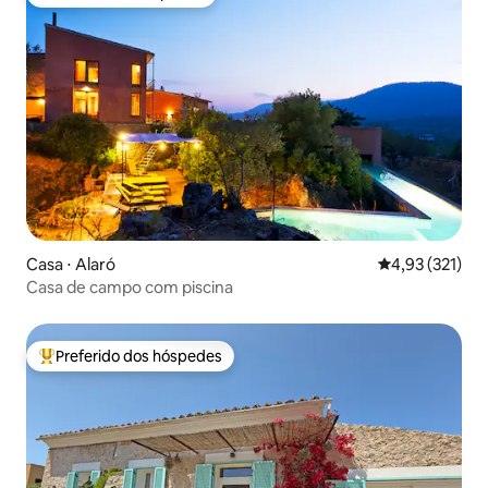
Preferido dos hóspedes
Casa ⋅ Alaró
4,93 de uma av
4,93 (321)
Casa de campo com piscina
Preferido dos hóspedes
Entre os melhores preferidos dos hóspedes