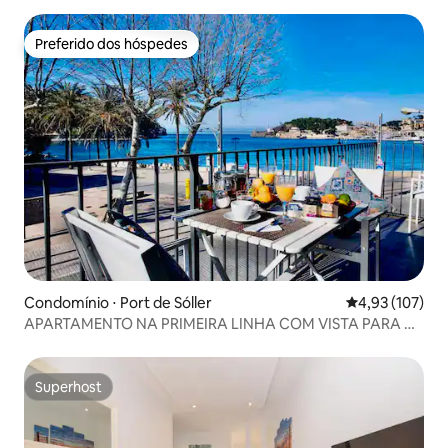
Preferido dos hóspedes
Preferido dos hóspedes
Condomínio ⋅ Port de Sóller
4,93 de uma av
4,93 (107)
APARTAMENTO NA PRIMEIRA LINHA COM VISTA PARA O
MAR.
Superhost
Superhost