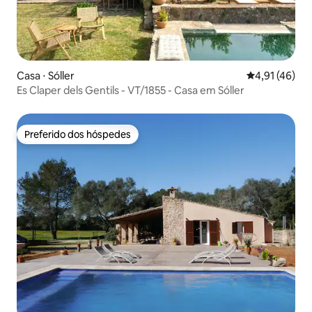
Casa ⋅ Sóller
4,91 de uma a
4,91 (46)
Es Claper dels Gentils - VT/1855 - Casa em Sóller
Preferido dos hóspedes
Preferido dos hóspedes