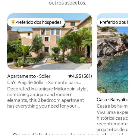
outros aspectos.
Preferido dos hóspedes
Preferido dos hó
Entre os melhores preferidos dos hóspedes
Preferido dos hó
Apartamento ⋅ Sóller
4,95 de uma avaliação média de 
4,95 (561)
Ca'n Puig de Sòller · Somente para
adultos (+12), Apart...
Decorated in a unique Mallorquin style,
combining antique and modern
Casa ⋅ Banyalbufa
elements, this 2 bedroom apartment
has everything you need for your
Casa à beira-mar 
holiday on the island. Each bedroom has
direto à praia
Viva uma experiê
its own bathroom and the living area
histórica casa de 
features a comfortable sofa, dining
recentemente re
space and a Kitchen. Perfect for a stay
arquitetos de pre
with friends or Family. We are available