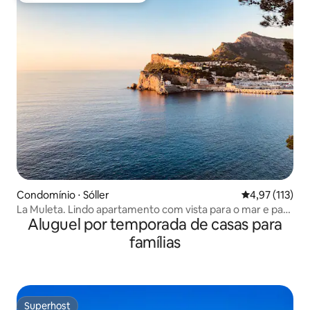
Condomínio ⋅ Sóller
4,97 de uma av
4,97 (113)
La Muleta. Lindo apartamento com vista para o mar e para
Aluguel por temporada de casas para
o porto
famílias
Superhost