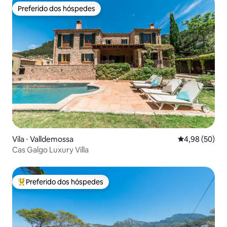
Preferido dos hóspedes
Preferido dos hóspedes
Vila ⋅ Valldemossa
4,98 de uma a
4,98 (50)
Cas Galgo Luxury Villa
Preferido dos hóspedes
Entre os melhores preferidos dos hóspedes