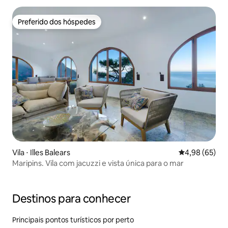
Preferido dos hóspedes
Preferido dos hóspedes
Vila ⋅ Illes Balears
4,98 de uma a
4,98 (65)
Maripins. Vila com jacuzzi e vista única para o mar
Destinos para conhecer
Principais pontos turísticos por perto