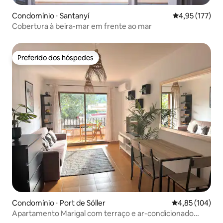
Condomínio ⋅ Santanyí
4,95 de uma av
4,95 (177)
Cobertura à beira-mar em frente ao mar
Preferido dos hóspedes
Preferido dos hóspedes
Condomínio ⋅ Port de Sóller
4,85 de uma av
4,85 (104)
Apartamento Marigal com terraço e ar-condicionado
perto do mar