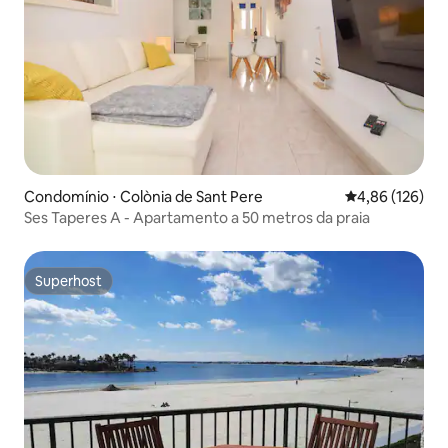
Condomínio ⋅ Colònia de Sant Pere
4,86 de uma av
4,86 (126)
Ses Taperes A - Apartamento a 50 metros da praia
Superhost
Superhost