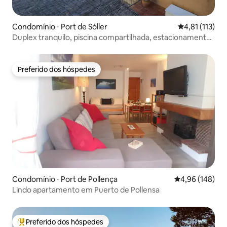
Condomínio ⋅ Port de Sóller
4,81 de uma av
4,81 (113)
Duplex tranquilo, piscina compartilhada, estacionamento
privativo
Preferido dos hóspedes
Preferido dos hóspedes
Condomínio ⋅ Port de Pollença
4,96 de uma av
4,96 (148)
Lindo apartamento em Puerto de Pollensa
Preferido dos hóspedes
Entre os melhores preferidos dos hóspedes