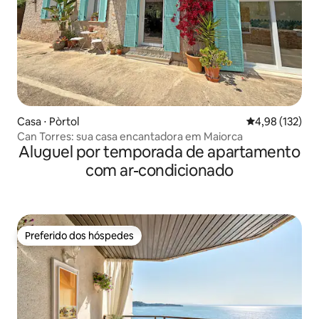
Casa ⋅ Pòrtol
4,98 de uma av
4,98 (132)
Can Torres: sua casa encantadora em Maiorca
Aluguel por temporada de apartamento
com ar-condicionado
Preferido dos hóspedes
Preferido dos hóspedes