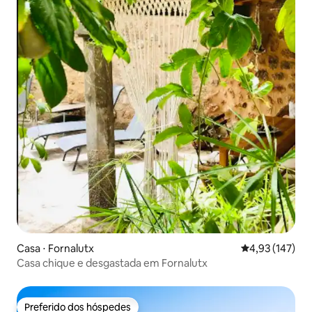
Casa ⋅ Fornalutx
4,93 de uma av
4,93 (147)
Casa chique e desgastada em Fornalutx
Preferido dos hóspedes