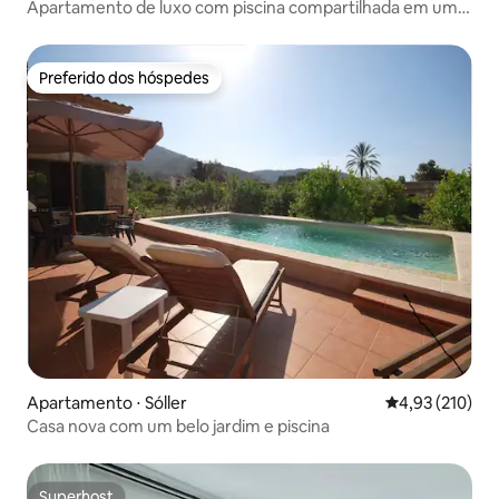
Apartamento de luxo com piscina compartilhada em uma
colina
Preferido dos hóspedes
Preferido dos hóspedes
Apartamento ⋅ Sóller
4,93 de uma av
4,93 (210)
Casa nova com um belo jardim e piscina
Superhost