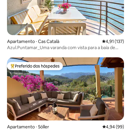
Apartamento ⋅ Cas Català
4,91 de uma av
4,91 (137)
Azul.Puntamar_Uma varanda com vista para a baía de
Palma.
Preferido dos hóspedes
Entre os melhores preferidos dos hóspedes
Apartamento ⋅ Sóller
4,94 de uma av
4,94 (99)