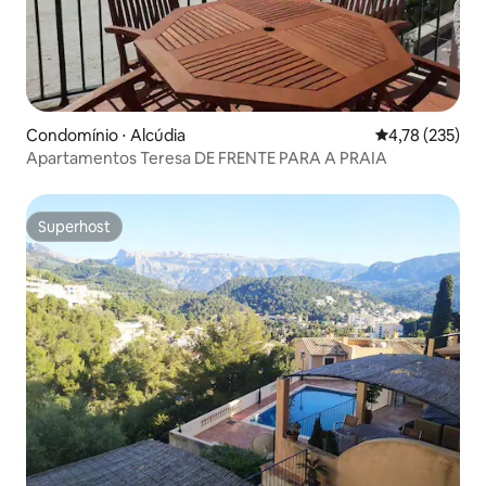
Condomínio ⋅ Alcúdia
4,78 de uma av
4,78 (235)
Apartamentos Teresa DE FRENTE PARA A PRAIA
Superhost
Superhost