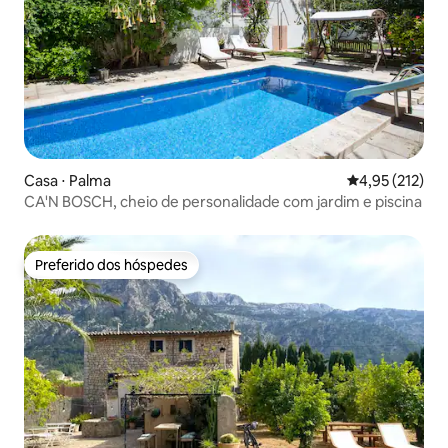
Casa ⋅ Palma
4,95 de uma av
4,95 (212)
CA'N BOSCH, cheio de personalidade com jardim e piscina
Preferido dos hóspedes
Preferido dos hóspedes