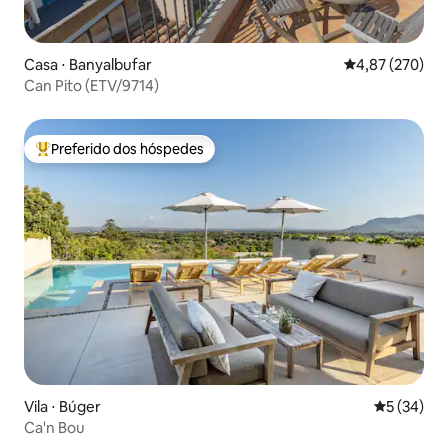
Casa ⋅ Banyalbufar
4,87 de uma av
4,87 (270)
Can Pito (ETV/9714)
Preferido dos hóspedes
Entre os melhores preferidos dos hóspedes
Vila ⋅ Búger
5 de uma a
5 (34)
Ca'n Bou