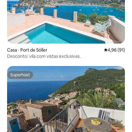
Casa ⋅ Port de Sóller
4,96 de uma a
4,96 (91)
Desconto: vila com vistas exclusivas.
Superhost
Superhost