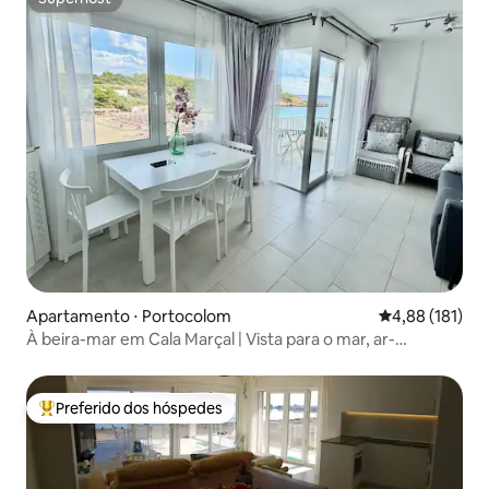
Superhost
Apartamento ⋅ Portocolom
4,88 de uma av
4,88 (181)
À beira-mar em Cala Marçal | Vista para o mar, ar-
condicionado, moderno
Preferido dos hóspedes
Entre os melhores preferidos dos hóspedes