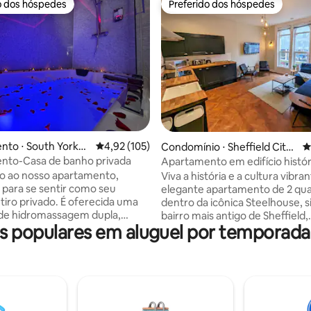
o dos hóspedes
Preferido dos hóspedes
o dos hóspedes
Preferido dos hóspedes
média de 5, 28 avaliações
nto ⋅ South Yorksh
4,92 de uma avaliação média de 5, 105 avalia
4,92 (105)
Condomínio ⋅ Sheffield City
4
Centre
nto-Casa de banho privada
Apartamento em edifício histór
Castlegate, centro da cidade
o ao nosso apartamento,
Viva a história e a cultura vibra
 para se sentir como seu
elegante apartamento de 2 qu
ivado. É oferecida uma
dentro da icônica Steelhouse, s
 de hidromassagem dupla,
bairro mais antigo de Sheffield,
 populares em aluguel por temporada
e privada e perfeita para uma
Castlegate. A localização central do
elaxante de spa. Além disso,
apartamento significa que você
e de sauna para 2 pessoas para
uma curta caminhada de uma m
iência luxuosa. A cabine
diversificada de restaurantes, 
minação LED, purificador, rádio
cafés. Você também estará per
ade Bluetooth. O quarto
principais locais de entretenim
 cama de casal, TV inteligente
cidade, incluindo o renomado C