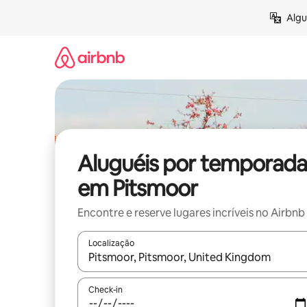
Pular
Algu
para
o
conteúdo
Aluguéis por temporada
em Pitsmoor
Encontre e reserve lugares incríveis no Airbnb
Localização
Quando os resultados estiverem disponíveis, expl
Check-in