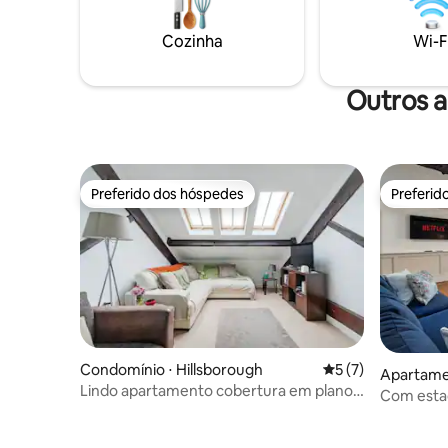
de 55"com
Chambers) atuou como a primeira
madeira, s
congregação judaica da cidade
Cozinha
Wi-F
de jantar. Cozinha, internet de fibra
completa 
Outros a
Preferido dos hóspedes
Preferid
Preferido dos hóspedes
Preferid
Condomínio ⋅ Hillsborough
5 de uma avaliação
5 (7)
Apartamen
Lindo apartamento cobertura em plano
Centre
Com estac
aberto
charme, c