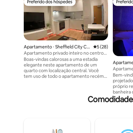
Preferido dos hóspedes
Preferid
Preferido dos hóspedes
Preferid
Apartamento ⋅ Sheffield City Ce
5 de uma avaliação 
5 (28)
ntre
Apartamento privado inteiro no centro
da cidade de Sheffield
Boas-vindas calorosas a uma estadia
Apartame
elegante neste apartamento de um
ire
Apartame
quarto com localização central. Você
Bem-vind
tem uso de todo o apartamento recém-
projetado
convertido no histórico Cathedral
próprio retiro pr
Quarter de Sheffield. Este apartamento
banheira
está situado em uma tranquila pista de
Comodidades
totalment
lajes para pedestres. A iluminação de
experiência r
recursos significa que você pode alterar
uma cabin
a cor do aconchegante apartamento no
uma exper
segundo andar. Esta é uma curta
possui ilu
caminhada de 10 minutos até a estação
e conectivid
ferroviária. O edifício é chamado Temple
inclui uma
Chambers (anteriormente Synagogue