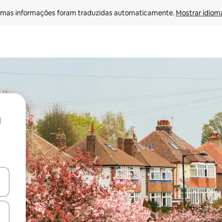
mas informações foram traduzidas automaticamente. 
Mostrar idioma
ore-os usando as seta para cima e para baixo do teclado ou tocando e