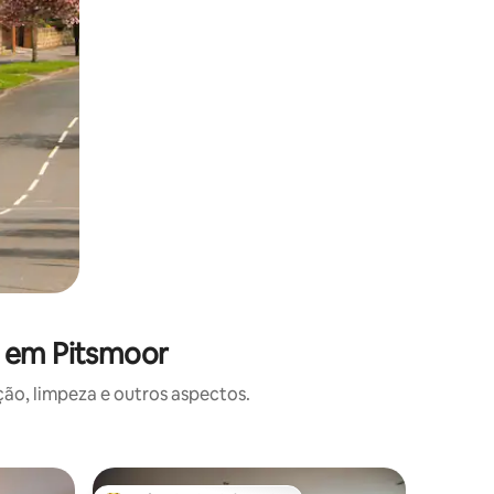
s em Pitsmoor
o, limpeza e outros aspectos.
Casa de 