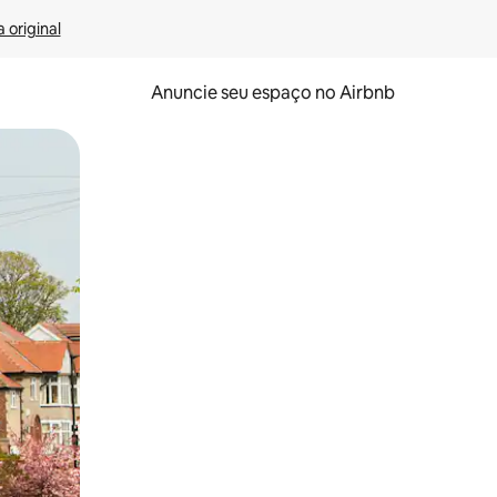
 original
Anuncie seu espaço no Airbnb
 deslizando o dedo na tela.