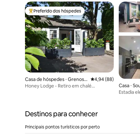
Preferido dos hóspedes
Entre os melhores preferidos dos hóspedes
Casa de hóspedes ⋅ Grenosid
4,94 de uma avaliação 
4,94 (88)
e
Casa ⋅ So
Honey Lodge - Retiro em chalé
aconchegante com estacionamento
Estadia e
gratuito
Sheffield
Destinos para conhecer
Principais pontos turísticos por perto