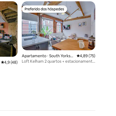
Preferido dos hóspedes
Preferido dos hóspedes
Apartamento ⋅ South Yorkshi
4,89 de uma avaliação
4,89 (75)
re
Loft Kelham 2 quartos + estacionamento
4,9 de uma avaliação média de 5, 48 avaliações
4,9 (48)
gratuito
ções