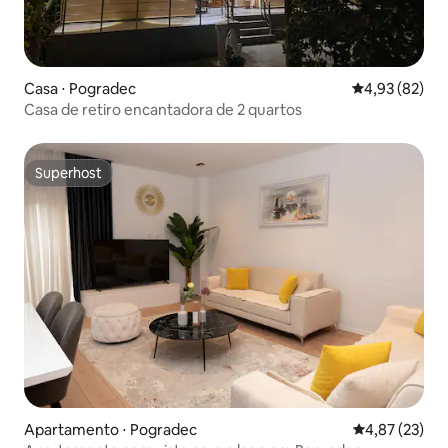
Casa ⋅ Pogradec
4,93 de uma a
4,93 (82)
Casa de retiro encantadora de 2 quartos
Superhost
Superhost
Apartamento ⋅ Pogradec
4,87 de uma a
4,87 (23)