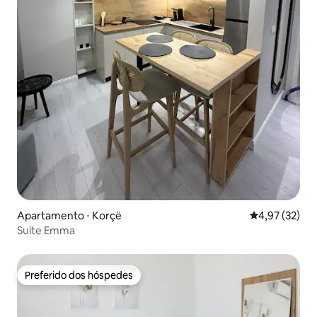
Apartamento ⋅ Korçë
4,97 de uma a
4,97 (32)
Suíte Emma
Preferido dos hóspedes
Preferido dos hóspedes