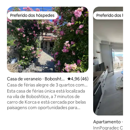
Preferido dos hóspedes
Preferido dos hó
Preferido dos hóspedes
Preferido dos hó
Casa de veraneio ⋅ Boboshtic
4,96 de uma avaliação média de
4,96 (46)
ë
Casa de férias alegre de 3 quartos com
jardim
Esta casa de férias única está localizada
na vila de Boboshtice, a 7 minutos de
carro de Korca e está cercada por belas
paisagens com oportunidades para
caminhadas e caminhadas
surpreendentes na natureza. A
Apartamento ⋅ Po
elegante casa de 3 quartos combina
InnPogradec Cent
paredes de pedra tradicionais e tetos de