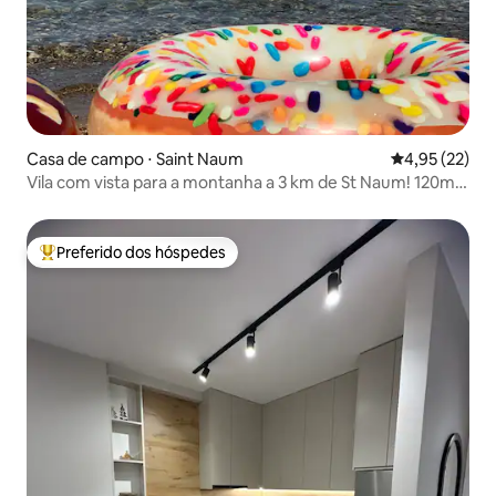
Casa de campo ⋅ Saint Naum
4,95 de uma a
4,95 (22)
Vila com vista para a montanha a 3 km de St Naum! 120m
do Lago Ohrid!
Preferido dos hóspedes
Entre os melhores preferidos dos hóspedes