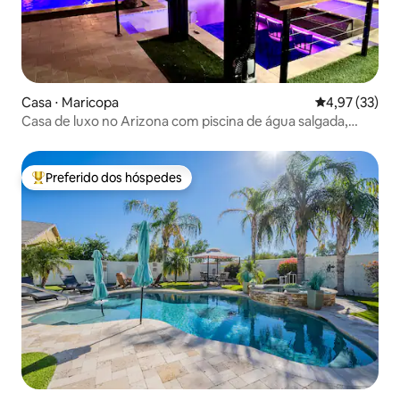
Casa ⋅ Maricopa
4,97 de uma a
4,97 (33)
Casa de luxo no Arizona com piscina de água salgada,
banheira de hidromassagem, pickleball
Preferido dos hóspedes
Entre os melhores preferidos dos hóspedes