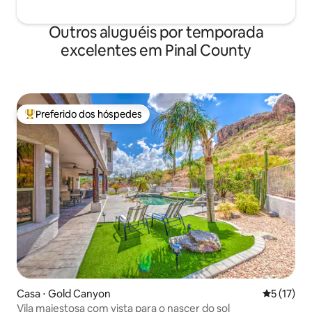
Outros aluguéis por temporada
excelentes em Pinal County
Preferido dos hóspedes
Entre os melhores preferidos dos hóspedes
Casa ⋅ Gold Canyon
5 de uma a
5 (17)
Vila majestosa com vista para o nascer do sol