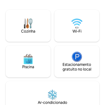
espaço para monta
Pisos de madeira retocados, cozinha e
queen. Banheiro grande com chuveiro e
banheiro remodelados, carpete novo e
banheira de imers
ar-condicionado, aquecimento a gás.
piscina e a banhe
Balouço ao pôr do sol, caminhadas no
(taxa adicional par
local, antiga rocha de argamassa nativa
aquecimento da b
americana e petróglifos. Fazenda de
hidromassagem inc
lavanda e café do outro lado da rua,
Cozinha
Wi-Fi
descrições de pro
Patio Deli e mercearia a uma curta
obter informações
distância a pé. Animais de estimação 👍🏼
Fuja e recarregue as energias!
Estacionamento
Piscina
gratuito no local
Ar-condicionado