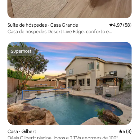
Suíte de hóspedes ⋅ Casa Grande
4,97 de uma a
4,97 (58)
Casa de hóspedes Desert Live Edge: conforto e
tranquilidade!
Superhost
Superhost
Casa ⋅ Gilbert
5 de uma 
5 (3)
Oásis Gilbert: piscina, jogos e 2 TVs enormes de 100”