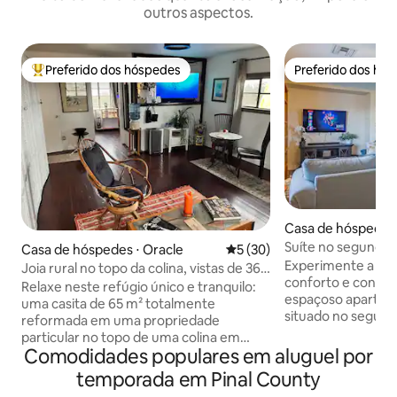
outros aspectos.
Preferido dos hóspedes
Preferido dos hó
Entre os melhores preferidos dos hóspedes
Preferido dos hó
Casa de hóspedes
reek
Suíte no segundo
Casa de hóspedes ⋅ Oracle
5 de uma avaliação média de
5 (30)
Experimente a mis
Joia rural no topo da colina, vistas de 360
conforto e conve
graus
Relaxe neste refúgio único e tranquilo:
espaçoso apartam
uma casita de 65 m² totalmente
situado no segundo andar
reformada em uma propriedade
área de estar ofe
particular no topo de uma colina em
relaxar e inclui u
Comodidades populares em aluguel por
Oracle, Arizona. Acorde com vistas
aplicativos de en
deslumbrantes de 360° das montanhas
temporada em Pinal County
grande possui uma
de Santa Catalinas e Monte Lemmon.