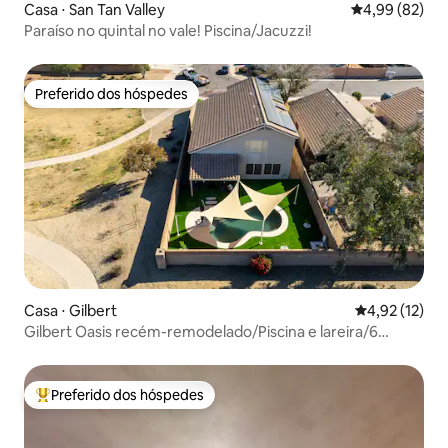
Casa ⋅ San Tan Valley
4,99 de uma a
4,99 (82)
Paraíso no quintal no vale! Piscina/Jacuzzi!
Preferido dos hóspedes
Preferido dos hóspedes
Casa ⋅ Gilbert
4,92 de uma a
4,92 (12)
Gilbert Oasis recém-remodelado/Piscina e lareira/6
quartos 3 banheiros
Preferido dos hóspedes
Entre os melhores preferidos dos hóspedes