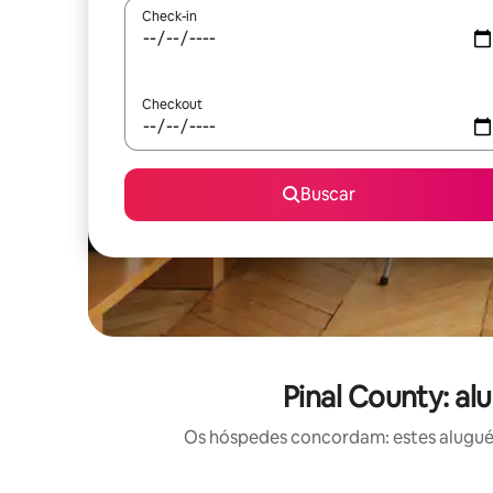
Check-in
Checkout
Buscar
Pinal County: al
Os hóspedes concordam: estes aluguéis