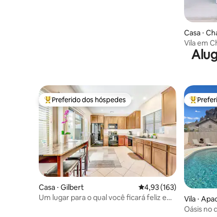
Casa ⋅ Ch
Vila em C
Alug
hidromas
Preferido dos hóspedes
Prefe
Entre os melhores preferidos dos hóspedes
Entre os
Casa ⋅ Gilbert
4,93 de uma avaliação m
4,93 (163)
Um lugar para o qual você ficará feliz em
Vila ⋅ Ap
voltar para casa
Oásis no d