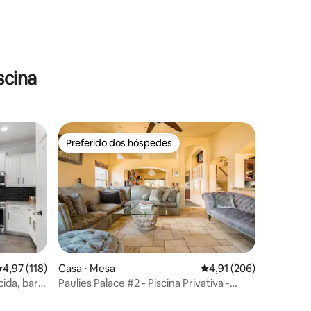
ções
scina
Preferido dos hóspedes
Preferido dos hóspedes
,97 de uma avaliação média de 5, 118 avaliações
4,97 (118)
Casa ⋅ Mesa
4,91 de uma avaliação 
4,91 (206)
ida, bar e
Paulies Palace #2 - Piscina Privativa -
ções
Cozinha de Chefes