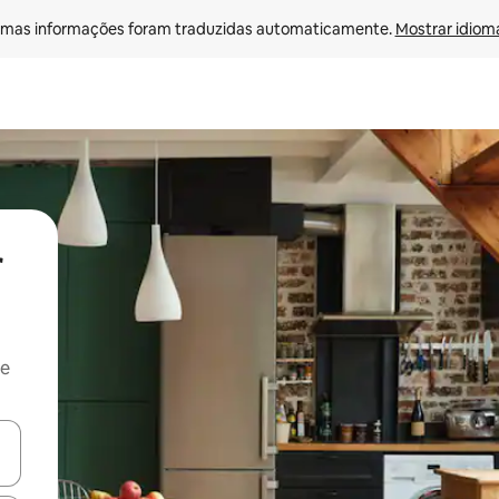
mas informações foram traduzidas automaticamente. 
Mostrar idioma
r
 e
ore-os usando as seta para cima e para baixo do teclado ou tocando e