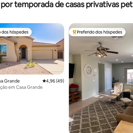
 por temporada de casas privativas pet 
o dos hóspedes
Preferido dos hóspedes
o dos hóspedes
Entre os melhores preferidos d
sa Grande
4,96 de uma avaliação média de 5, 49 avalia
4,96 (49)
ão em Casa Grande
média de 5, 44 avaliações