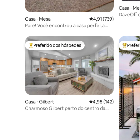
Casa ⋅ Me
DazeOff c
Casa ⋅ Mesa
4,91 de uma avaliação m
4,91 (739)
localizaçã
Pare! Você encontrou a casa perfeita
com 4 camas e 3 banheiros!
Preferido dos hóspedes
Prefe
Entre os melhores preferidos dos hóspedes
Entre os
Casa ⋅ Gilbert
4,98 de uma avaliação m
4,98 (142)
Charmoso Gilbert perto do centro da
cidade!