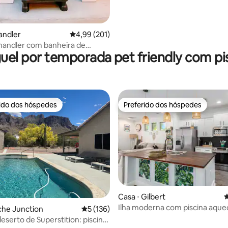
andler
4,99 de uma avaliação média de 5, 201 avalia
4,99 (201)
handler com banheira de
uel por temporada pet friendly com pi
sagem privativa
rido dos hóspedes
Preferido dos hóspedes
 melhores preferidos dos hóspedes
Preferido dos hóspedes
édia de 5, 163 avaliações
Casa ⋅ Gilbert
4
Ilha moderna com piscina aquec
ache Junction
5 de uma avaliação média de 5, 136 avalia
5 (136)
gazebo
eserto de Superstition: piscina