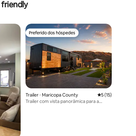
friendly
Preferido dos hóspedes
os hóspedes
Preferido dos hóspedes
ções
Trailer ⋅ Maricopa County
5 de uma avaliação
5 (15)
Trailer com vista panorâmica para a
montanha – escapada tranquila