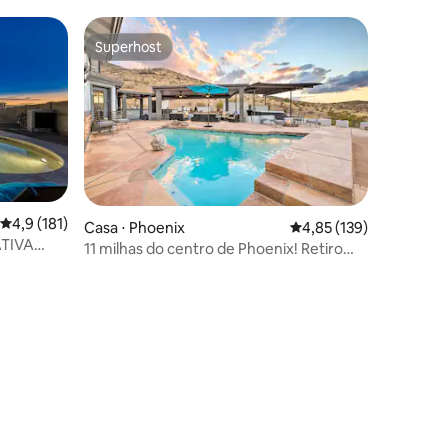
Superhost
Superhost
4,9 de uma avaliação média de 5, 181 avaliações
4,9 (181)
ções
Casa ⋅ Phoenix
4,85 de uma avaliação 
4,85 (139)
ATIVA
11 milhas do centro de Phoenix! Retiro
com vista para a montanha e banheira de
hidromassagem