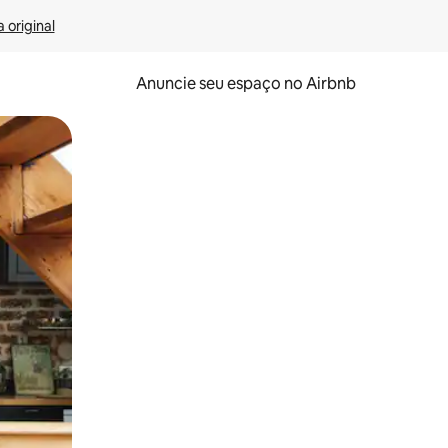
 original
Anuncie seu espaço no Airbnb
 deslizando o dedo na tela.