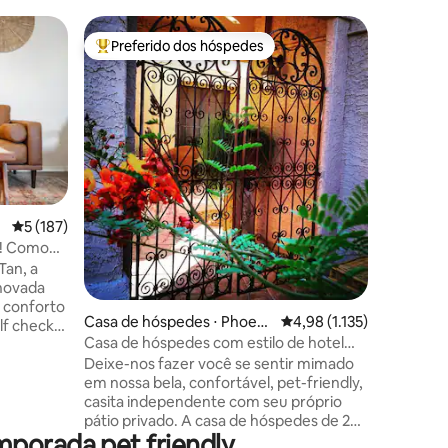
Casa de 
Preferido dos hóspedes
Preferi
os hóspedes
Entre os melhores preferidos dos hóspedes
Preferi
Junction
Casita n
Nossos q
desértic
silencio
Supersiti
nossos i
caminhad
Depois de
sua espaç
ções
5 de uma avaliação média de 5, 187 avaliações
5 (187)
com tudo
a! Como
estadia r
Tan, a
ar livre 
novada
isolado 
 conforto
hidromas
Casa de hóspedes ⋅ Phoeni
4,98 de uma avaliação mé
4,98 (1.135)
em uma n
x
Casa de hóspedes com estilo de hotel
Mesa
agradável
boutique
Deixe-nos fazer você se sentir mimado
hletic
nosso bai
em nossa bela, confortável, pet-friendly,
an Center
casita independente com seu próprio
pras e
pátio privado. A casa de hóspedes de 225
- Lareira
mporada pet friendly
pés quadrados está em um ótimo bairro
Smart TV -