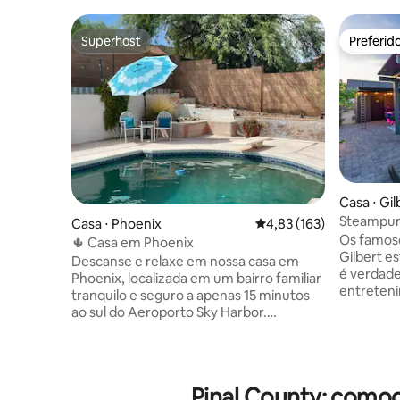
Superhost
Preferid
Superhost
Preferid
Casa ⋅ Gil
Steampunk
Casa ⋅ Phoenix
4,83 de uma avaliação m
4,83 (163)
Os famoso
🌵 Casa em Phoenix
Gilbert e
Descanse e relaxe em nossa casa em
é verdade
Phoenix, localizada em um bairro familiar
entreten
tranquilo e seguro a apenas 15 minutos
colocado 
ao sul do Aeroporto Sky Harbor.
O quintal
Desfrute de uma grande piscina privativa
mesa de hó
fechada com uma prancha de mergulho,
churrasqu
aquecida por energia solar para seu
de hidrom
conforto. Caminhe ou pedale até as
Pinal County: comod
de estar 
trilhas de South Mountain Park nas