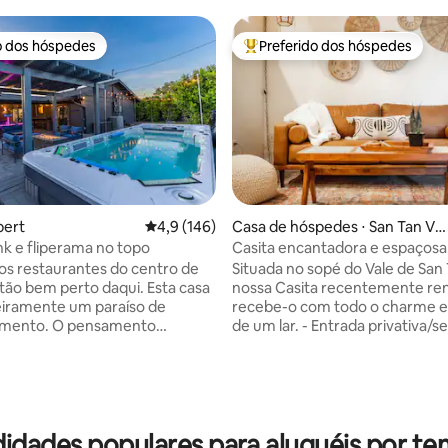
o dos hóspedes
Preferido dos hóspedes
o dos hóspedes
Entre os melhores preferidos d
bert
4,9 de uma avaliação média de 5, 146 avalia
4,9 (146)
Casa de hóspedes ⋅ San Tan Vall
ey
 e fliperama no topo
Casita encantadora e espaços
édia de 5, 163 avaliações
em casa, só que melhor!
s restaurantes do centro de
Situada no sopé do Vale de San 
stão bem perto daqui. Esta casa
nossa Casita recentemente re
iramente um paraíso de
recebe-o com todo o charme e
imento. O pensamento
de um lar. - Entrada privativa/self check-
na temática vai surpreendê-lo.
in - Minutos para o Aeroporto 
 apresenta jogo de cornhole,
Gateway, Schnepf Farms, AZ At
quei de ar, lareira,
Grounds, Horse Shoe Equestri
eira, spa de natação, banheira
e San Tan Mtn Park -Golfe, com
assagem, luzes de corda, área
restaurantes nas proximidades 
idades populares para aluguéis por te
com pérgula e muito mais. Três
interna acolhedora (sazonal) - 