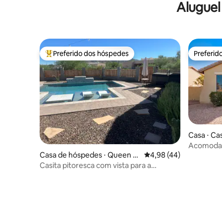
Aluguel
privativa – Suíte king – Golfe nas
proximidades
Preferido dos hóspedes
Preferid
Entre os melhores preferidos dos hóspedes
Preferid
Casa ⋅ Ca
Acomodaç
Casa de hóspedes ⋅ Queen C
4,98 de uma avaliação 
4,98 (44)
reek
Casita pitoresca com vista para a
montanha!