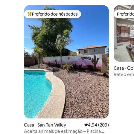
aquecida, 
Preferido dos hóspedes
Preferid
Entre os melhores preferidos dos hóspedes
Preferid
Casa ⋅ Go
Retiro em
montanh
Casa ⋅ San Tan Valley
4,94 de uma avaliação m
4,94 (209)
Aceita animais de estimação – Piscina