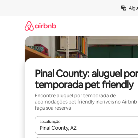
Pular
Algu
para
o
conteúdo
Pinal County: aluguel po
temporada pet friendly
Encontre aluguel por temporada de
acomodações pet friendly incríveis no Airbnb
faça sua reserva
Localização
Quando os resultados estiverem disponíveis, expl