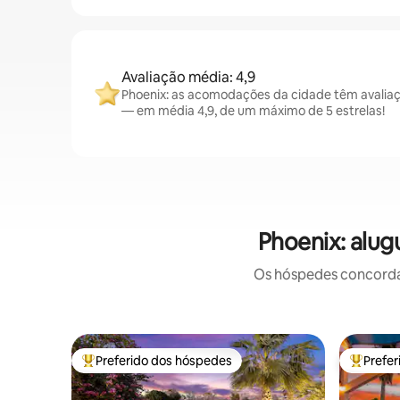
Avaliação média: 4,9
Phoenix: as acomodações da cidade têm avalia
— em média 4,9, de um máximo de 5 estrelas!
Phoenix: alug
Os hóspedes concordam
Preferido dos hóspedes
Prefe
Entre os melhores preferidos dos hóspedes
Entre os