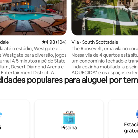
édia de 5, 106 avaliações
ndale
4,98 de uma avaliação média de 5, 104 avalia
4,98 (104)
Vila ⋅ South Scottsdale
 até o estádio, Westgate e
The Roosevelt, uma vila no cor
 Exp, Lux, quintal
Scottsdale
e Westgate para diversão, jogos
Nossa vila de 4 quartos está si
turna! A 5 minutos a pé do State
um condomínio fechado e tranq
dium, Desert Diamond Arena e
linda cozinha mobiliada, a pisci
Entertainment District. A
AQUECIDA* e os espaços exte
idades populares para aluguel por tem
30 minutos de carro de todas
pitorescos fazem deste um ref
ações de treinamento de
sonhos. Desfrute de uma estadia
rtida
relaxante com colchões Tuft a
 quarto, sala de jogos, cozinha
chuveiros tipo spa, lareira inte
m capacidade para mais de 12
lindo piano de cauda e um estilo
uintal estilo resort com piscina
moderno. *A piscina AQUECIDA é
 lareira, putting green, área
opcional e está disponível por 
 e área de jantar. Internet
adicional por dia, que varia de 
Estac
cidade Dorme
com a estação. Valor máximo d
i
Piscina
gratui
elmente até 12 pessoas. 4
por dia. (É necessário avisar ao 
randes com 3 banheiros
com 48 horas de antecedência