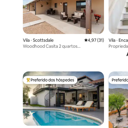
Vila ⋅ Scottsdale
4,97 de uma avaliação 
4,97 (31)
Vila ⋅ Enc
Woodhood Casita 2 quartos
Proprieda
principais/cozinha completa/máquina de
cozinhas!
lavar e secar roupa/2 pátios
Preferido dos hóspedes
Preferid
Entre os melhores preferidos dos hóspedes
Preferid