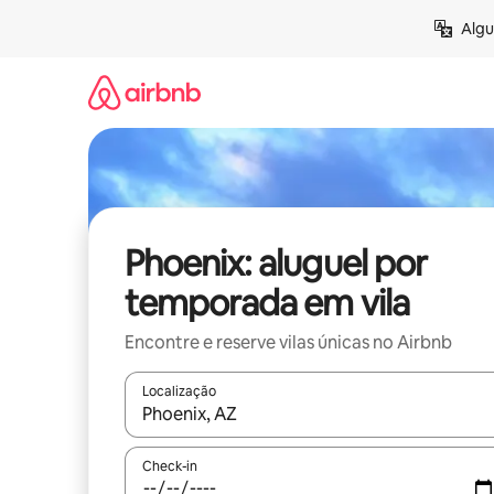
Pular
Algu
para
o
conteúdo
Phoenix: aluguel por
temporada em vila
Encontre e reserve vilas únicas no Airbnb
Localização
Quando os resultados estiverem disponíveis, expl
Check-in