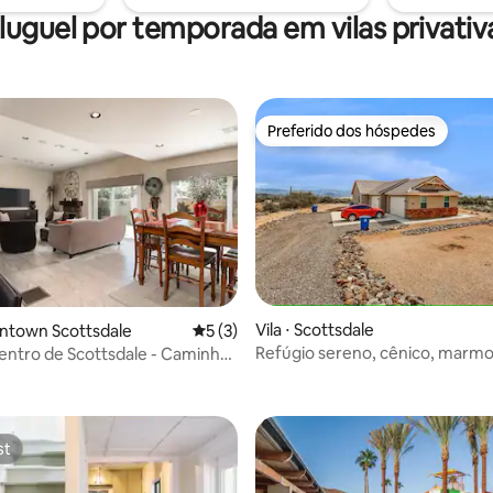
as dos
aquecer a piscina.)
luguel por temporada em vilas privativ
trais! AZTPT: 21470293
Preferido dos hóspedes
Preferido dos hóspedes
Vila ⋅ Scottsdale
wntown Scottsdale
5 de uma avaliação média de 5, 3 avalia
5 (3)
Refúgio sereno, cênico, marmo
entro de Scottsdale - Caminhe
média de 5, 44 avaliações
deserto
!
st
st