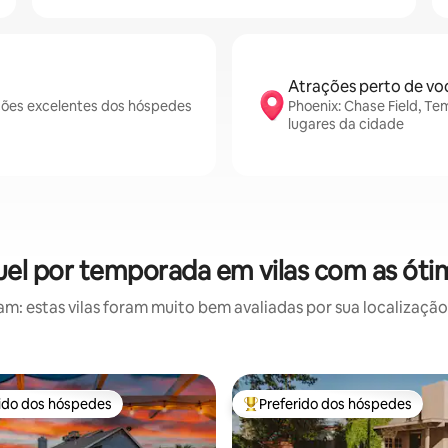
Atrações perto de vo
ções excelentes dos hóspedes
Phoenix: Chase Field, T
lugares da cidade
uel por temporada em vilas com as óti
: estas vilas foram muito bem avaliadas por sua localização,
rido dos hóspedes
Preferido dos hóspedes
 melhores preferidos dos hóspedes
Entre os melhores preferidos d