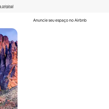
 original
Anuncie seu espaço no Airbnb
 deslizando o dedo na tela.