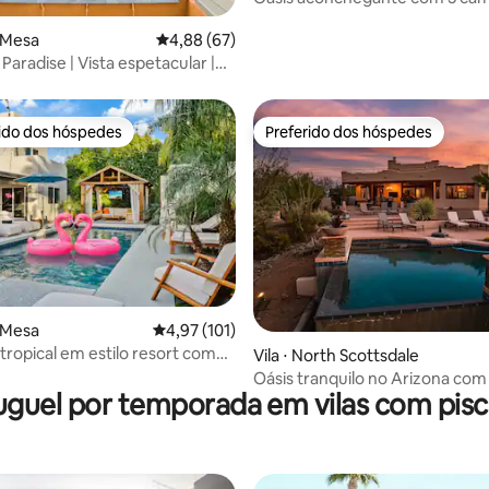
média de 5, 43 avaliações
camas queen, piscina e sala de 
t Mesa
4,88 de uma avaliação média de 5, 67 avalia
4,88 (67)
aradise | Vista espetacular |
rido dos hóspedes
Preferido dos hóspedes
 melhores preferidos dos hóspedes
Preferido dos hóspedes
 média de 5, 31 avaliações
t Mesa
4,97 de uma avaliação média de 5, 101 avalia
4,97 (101)
tropical em estilo resort com
Vila ⋅ North Scottsdale
spa e cabana
Oásis tranquilo no Arizona com 
uguel por temporada em vilas com pisc
a montanha • Piscina e lareira 