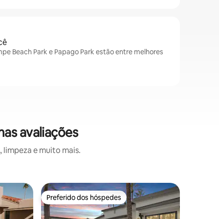
cê
empe Beach Park e Papago Park estão entre melhores
mas avaliações
 limpeza e muito mais.
Vila ⋅ Sco
Preferido dos hóspedes
Prefe
os hóspedes
Preferido dos hóspedes
Entre o
Localizaç
Quintal 
Casa re