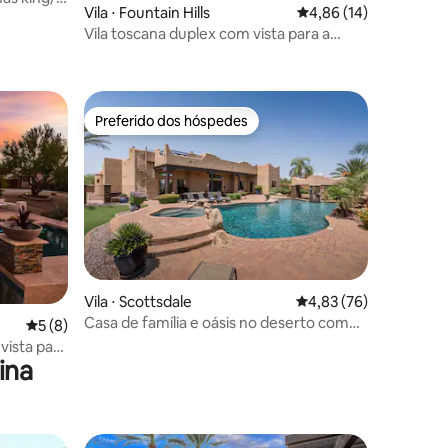
Vila ⋅ Fountain Hills
4,86 de uma avaliação
4,86 (14)
jogos
Vila toscana duplex com vista para a
ções
montanha, spa e piscina
Preferido dos hóspedes
Preferido dos hóspedes
Vila ⋅ Scottsdale
4,83 de uma avaliação
4,83 (76)
ções
Casa de família e oásis no deserto com
5 de uma avaliação média de 5, 8 avaliações
5 (8)
NOVA quadra esportiva!
vista para
ina
externa