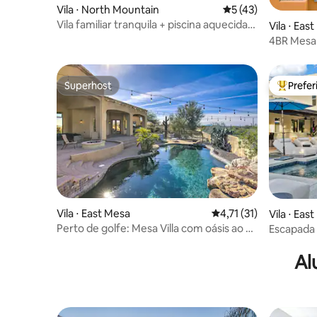
Vila ⋅ North Mountain
5 de uma avaliação 
5 (43)
Vila familiar tranquila + piscina aquecida
Vila ⋅ Eas
gratuita + golfe + caminhada
4BR Mesa P
Piscina
Superhost
Prefe
Superhost
Entre os
Vila ⋅ East Mesa
4,71 de uma avaliação
4,71 (31)
Vila ⋅ Eas
Perto de golfe: Mesa Villa com oásis ao ar
Escapada 
livre e piscina!
piscina, 
Al