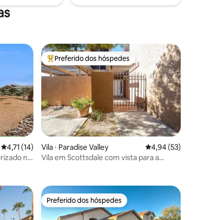
viagem gastronômica. Adoraríamos
as
hospedar você.
Preferido dos hóspedes
Entre os melhores preferidos dos hóspedes
4,71 de uma avaliação média de 5, 14 avaliações
4,71 (14)
Vila ⋅ Paradise Valley
4,94 de uma avaliação
4,94 (53)
ções
rizado no
Vila em Scottsdale com vista para a
montanha
Preferido dos hóspedes
Preferido dos hóspedes