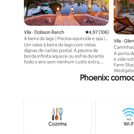
Vila ⋅ Dobson Ranch
4,97 de uma avaliação m
4,97 (106)
À beira do lago | Piscina aquecida e spa |
Vila ⋅ Gle
Caiaques | 4 quartos
Um oásis à beira do lago com vistas
Caminhada
dignas de cartão postal. A piscina de
arena/VIP,
A porta d
borda infinita aquece ou esfria durante
e vida no
todo o ano sem nenhum custo extra,
Farm Sta
além de um spa de terapia de luz
Westgate 
escondido com 8 lugares. Doca com
Phoenix: comod
menos de 
caiaques, fogueira, pátio coberto e
as instal
churrasqueira para refeições ao pôr do
primavera. Casa espaçosa e dive
sol. Vila de um andar para nove pessoas:
com ótimo
quatro quartos, 3,5 banheiros, cozinha
grande co
gourmet aberta e ótimo espaço para
pessoas. Q
noites de jogos. Escritório dedicado com
AQUECIDA,
cama retrátil, ou trabalhe em qualquer
de churrasco
lugar com vista panorâmica. A minutos
de alta velo
Cozinha
Wi-F
do aeroporto, restaurantes, golfe,
confortav
trilhas, treinamento de primavera e
quartos g