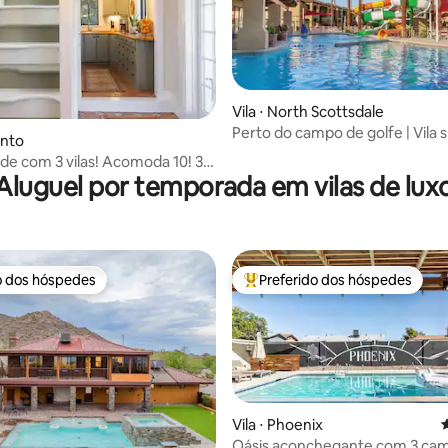
Vila ⋅ North Scottsdale
Perto do campo de golfe | Vila
média de 5, 31 avaliações
anto
em Scottsdale
de com 3 vilas! Acomoda 10! 3
Aluguel por temporada em vilas de lux
 Centro da cidade
o dos hóspedes
Preferido dos hóspedes
o dos hóspedes
Entre os melhores preferidos d
Vila ⋅ Phoenix
4
Oásis aconchegante com 3 cam