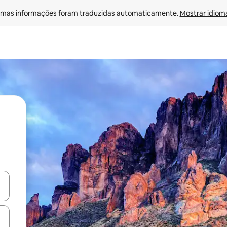
mas informações foram traduzidas automaticamente. 
Mostrar idioma
ore-os usando as seta para cima e para baixo do teclado ou tocando e