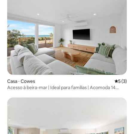
Casa ⋅ Cowes
5 de uma 
5 (3)
Acesso à beira-mar | Ideal para famílias | Acomoda 14
pessoas