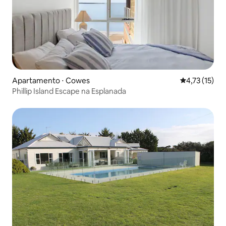
Apartamento ⋅ Cowes
4,73 de uma a
4,73 (15)
Phillip Island Escape na Esplanada