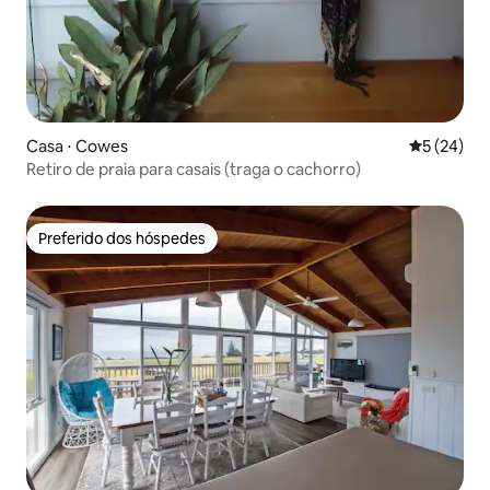
Casa ⋅ Cowes
5 de uma a
5 (24)
Retiro de praia para casais (traga o cachorro)
Preferido dos hóspedes
Preferido dos hóspedes