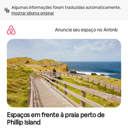
Pular
Algumas informações foram traduzidas automaticamente. 
para
Mostrar idioma original
o
conteúdo
Anuncie seu espaço no Airbnb
Espaços em frente à praia perto de
Phillip Island