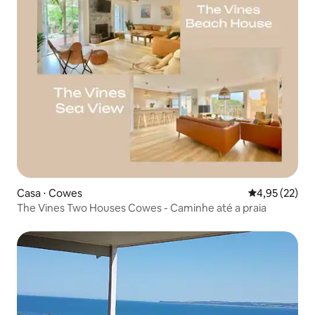
Casa ⋅ Cowes
4,95 de uma a
4,95 (22)
The Vines Two Houses Cowes - Caminhe até a praia