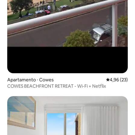
Apartamento ⋅ Cowes
4,96 de uma a
4,96 (23)
COWES BEACHFRONT RETREAT - Wi-Fi + Netflix