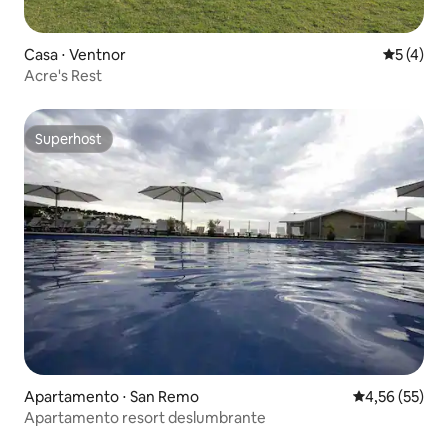
Casa ⋅ Ventnor
5 de uma 
5 (4)
Acre's Rest
Superhost
Superhost
Apartamento ⋅ San Remo
4,56 de uma a
4,56 (55)
Apartamento resort deslumbrante