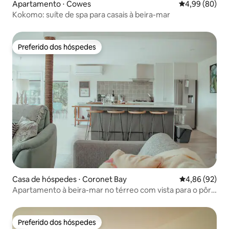
Apartamento ⋅ Cowes
4,99 de uma av
4,99 (80)
Kokomo: suíte de spa para casais à beira-mar
Preferido dos hóspedes
Preferido dos hóspedes
Casa de hóspedes ⋅ Coronet Bay
4,86 de uma a
4,86 (92)
Apartamento à beira-mar no térreo com vista para o pôr
do sol
Preferido dos hóspedes
Preferido dos hóspedes