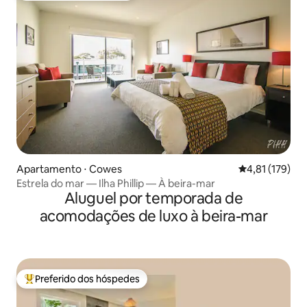
Apartamento ⋅ Cowes
4,81 de uma av
4,81 (179)
Estrela do mar — Ilha Phillip — À beira-mar
Aluguel por temporada de
acomodações de luxo à beira-mar
Preferido dos hóspedes
Entre os melhores preferidos dos hóspedes