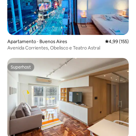
Apartamento ⋅ Buenos Aires
4,99 de uma av
4,99 (155)
Avenida Corrientes, Obelisco e Teatro Astral
Superhost
Superhost