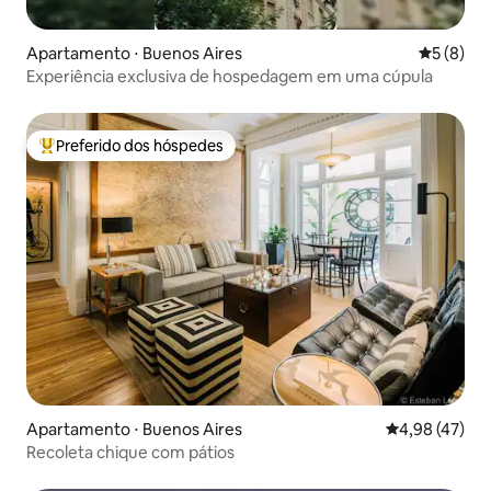
Apartamento ⋅ Buenos Aires
5 de uma 
5 (8)
Experiência exclusiva de hospedagem em uma cúpula
Preferido dos hóspedes
Entre os melhores preferidos dos hóspedes
Apartamento ⋅ Buenos Aires
4,98 de uma a
4,98 (47)
Recoleta chique com pátios