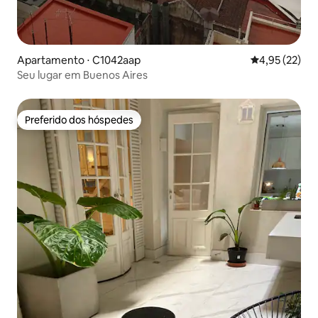
Apartamento ⋅ C1042aap
4,95 de uma a
4,95 (22)
Seu lugar em Buenos Aires
Preferido dos hóspedes
Preferido dos hóspedes