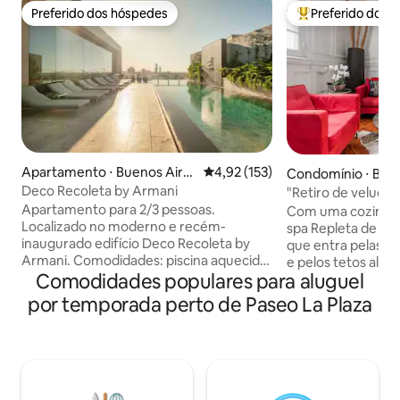
Preferido dos hóspedes
Preferido dos 
Preferido dos hóspedes
Entre os melhore
Apartamento ⋅ Buenos Aire
4,92 de uma avaliação média de 
4,92 (153)
Condomínio ⋅ Bue
s
Deco Recoleta by Armani
"Retiro de veludo 
banheira de spa"
Apartamento para 2/3 pessoas.
Com uma cozinha n
Localizado no moderno e recém-
spa Repleta de luz natural abundante
inaugurado edifício Deco Recoleta by
que entra pelas g
Armani. Comodidades: piscina aquecida
e pelos tetos altos
Comodidades populares para aluguel
externa e interna, academia, sauna seca
inspiração frances
e úmida, chuveiros, sala de massagem,
XX é definida por 
por temporada perto de Paseo La Plaza
lavanderia. Segurança 24h. O
clássicos e pisos 
apartamento tem Wi-Fi, smart TV, ar
de peixe atemporai
condicionado frio-calor, vestiário,
refinado de caráte
banheiro, varanda. Cama king 1,80 x 2
moderno. Uma residência privada,
metros, sofá-cama com 2 camas de
oferecida exclusi
solteiro Cozinha totalmente equipada
para preservar a d