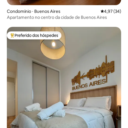
Condomínio ⋅ Buenos Aires
4,97 de uma a
4,97 (34)
Apartamento no centro da cidade de Buenos Aires
Preferido dos hóspedes
Entre os melhores preferidos dos hóspedes