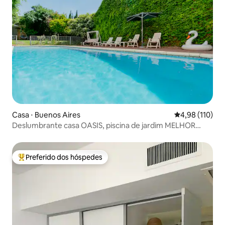
Casa ⋅ Buenos Aires
4,98 de uma av
4,98 (110)
Deslumbrante casa OASIS, piscina de jardim MELHOR
ÁREA 600m2
Preferido dos hóspedes
Entre os melhores preferidos dos hóspedes