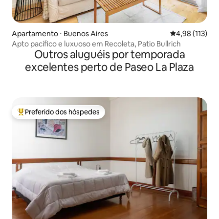
Apartamento ⋅ Buenos Aires
4,98 de uma av
4,98 (113)
Apto pacífico e luxuoso em Recoleta, Patio Bullrich
Outros aluguéis por temporada
excelentes perto de Paseo La Plaza
Preferido dos hóspedes
Entre os melhores preferidos dos hóspedes