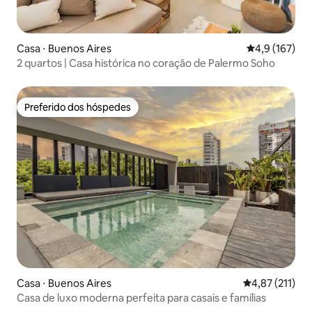
Casa ⋅ Buenos Aires
4,9 de uma av
4,9 (167)
2 quartos | Casa histórica no coração de Palermo Soho
Preferido dos hóspedes
Preferido dos hóspedes
Casa ⋅ Buenos Aires
4,87 de uma av
4,87 (211)
Casa de luxo moderna perfeita para casais e famílias