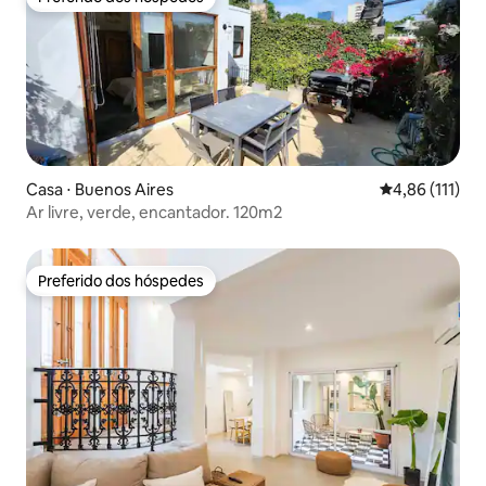
Preferido dos hóspedes
Casa ⋅ Buenos Aires
4,86 de uma av
4,86 (111)
Ar livre, verde, encantador. 120m2
Preferido dos hóspedes
Preferido dos hóspedes