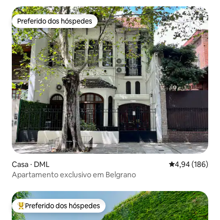
Preferido dos hóspedes
Preferido dos hóspedes
Casa ⋅ DML
4,94 de uma av
4,94 (186)
Apartamento exclusivo em Belgrano
Preferido dos hóspedes
Entre os melhores preferidos dos hóspedes