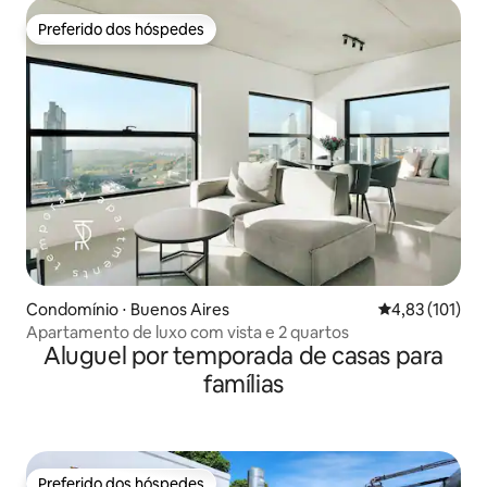
Preferido dos hóspedes
Preferido dos hóspedes
Condomínio ⋅ Buenos Aires
4,83 de uma av
4,83 (101)
Apartamento de luxo com vista e 2 quartos
Aluguel por temporada de casas para
famílias
Preferido dos hóspedes