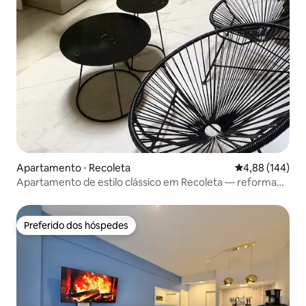
Apartamento ⋅ Recoleta
4,88 de uma av
4,88 (144)
Apartamento de estilo clássico em Recoleta — reformado
em 2018
Preferido dos hóspedes
Preferido dos hóspedes