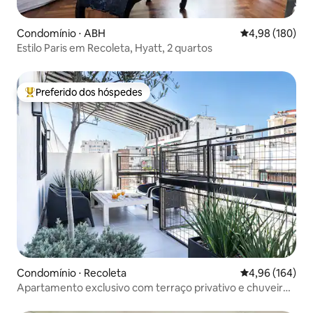
Condomínio ⋅ ABH
4,98 de uma av
4,98 (180)
Estilo Paris em Recoleta, Hyatt, 2 quartos
Preferido dos hóspedes
Entre os melhores preferidos dos hóspedes
Condomínio ⋅ Recoleta
4,96 de uma av
4,96 (164)
Apartamento exclusivo com terraço privativo e chuveiro
externo