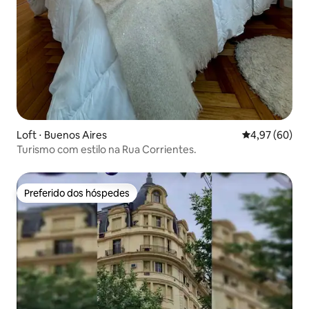
Loft ⋅ Buenos Aires
4,97 de uma a
4,97 (60)
Turismo com estilo na Rua Corrientes.
Preferido dos hóspedes
Preferido dos hóspedes