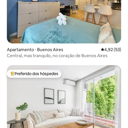
Apartamento ⋅ Buenos Aires
4,92 de uma a
4,92 (53)
Central, mas tranquilo, no coração de Buenos Aires
Preferido dos hóspedes
Entre os melhores preferidos dos hóspedes