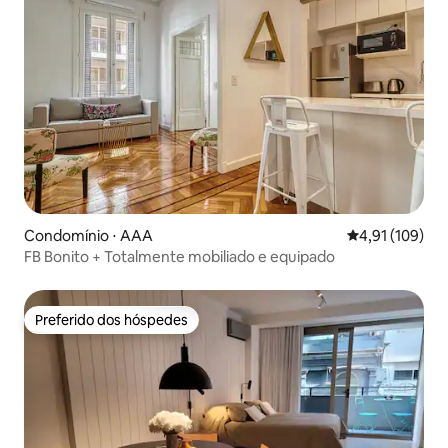
Condomínio ⋅ AAA
4,91 de uma av
4,91 (109)
FB Bonito + Totalmente mobiliado e equipado
Preferido dos hóspedes
Preferido dos hóspedes