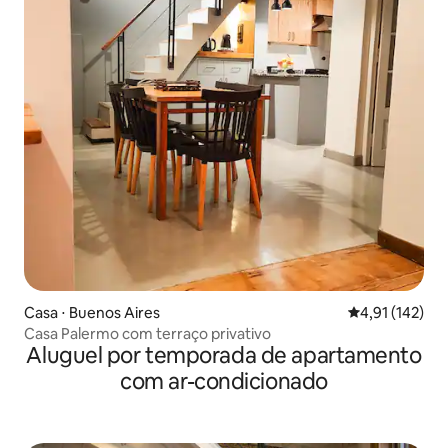
Casa ⋅ Buenos Aires
4,91 de uma av
4,91 (142)
Casa Palermo com terraço privativo
Aluguel por temporada de apartamento
com ar-condicionado