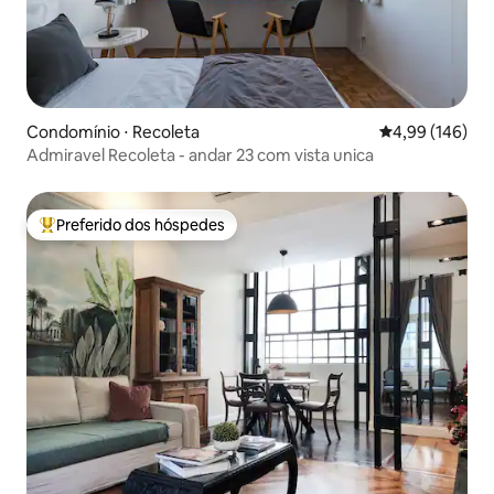
Condomínio ⋅ Recoleta
4,99 de uma av
4,99 (146)
Admiravel Recoleta - andar 23 com vista unica
Preferido dos hóspedes
Entre os melhores preferidos dos hóspedes