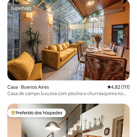
Superhost
Superhost
Casa ⋅ Buenos Aires
4,82 de uma av
4,82 (111)
Casa de campo luxuosa com piscina e churrasqueira no
terraço
Preferido dos hóspedes
Entre os melhores preferidos dos hóspedes