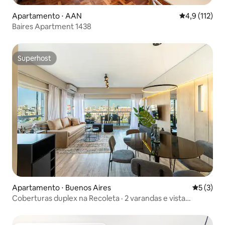
Apartamento ⋅ AAN
4,9 de uma av
4,9 (112)
Baires Apartment 1438
Superhost
Superhost
Apartamento ⋅ Buenos Aires
5 de uma 
5 (3)
Coberturas duplex na Recoleta · 2 varandas e vista
panorâmica