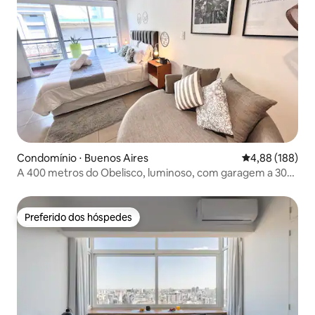
Condomínio ⋅ Buenos Aires
4,88 de uma av
4,88 (188)
A 400 metros do Obelisco, luminoso, com garagem a 30
metros!
Preferido dos hóspedes
Preferido dos hóspedes