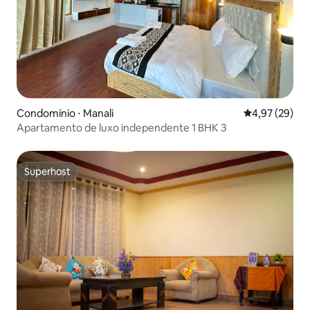
Condomínio ⋅ Manali
4,97 de uma a
4,97 (29)
Apartamento de luxo independente 1 BHK 3
Superhost
Superhost