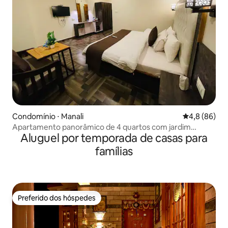
Condomínio ⋅ Manali
4,8 de uma a
4,8 (86)
Apartamento panorâmico de 4 quartos com jardim
Aluguel por temporada de casas para
(aceita animais de estimação)
famílias
Preferido dos hóspedes
Preferido dos hóspedes