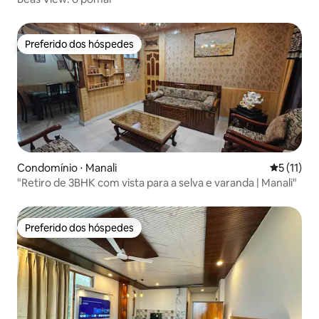
Preferido dos hóspedes
Preferido dos hóspedes
Condomínio ⋅ Manali
5 de uma a
5 (11)
"Retiro de 3BHK com vista para a selva e varanda | Manali"
Preferido dos hóspedes
Preferido dos hóspedes