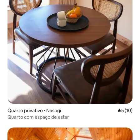
Quarto privativo ⋅ Nasogi
5 de uma a
5 (10)
Quarto com espaço de estar