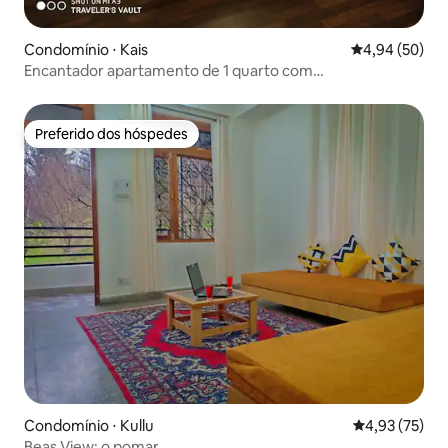
Condomínio ⋅ Kais
4,94 de uma a
4,94 (50)
Encantador apartamento de 1 quarto com
estacionamento gratuito e experiência de vida para
desfrutar!
Preferido dos hóspedes
Preferido dos hóspedes
Condomínio ⋅ Kullu
4,93 de uma a
4,93 (75)
Beas View: o pomar