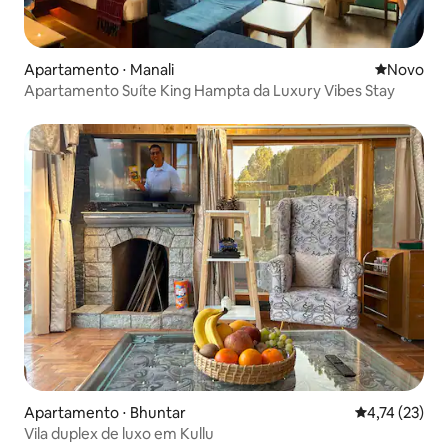
Apartamento ⋅ Manali
Novo lugar
Novo
Apartamento Suíte King Hampta da Luxury Vibes Stay
Apartamento ⋅ Bhuntar
4,74 de uma a
4,74 (23)
Vila duplex de luxo em Kullu