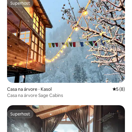
Superhost
Superhost
Casa na árvore ⋅ Kasol
5 de uma 
5 (8)
Casa na árvore Sage Cabins
Superhost
Superhost