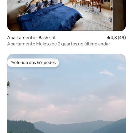
Apartamento ⋅ Bashisht
4,8 de uma a
4,8 (49)
Apartamento Meleto de 2 quartos no último andar
Preferido dos hóspedes
Preferido dos hóspedes