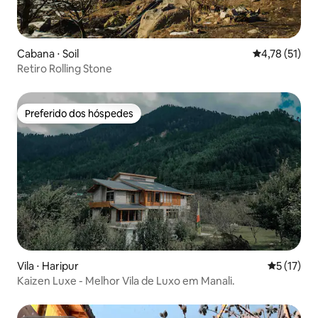
Cabana ⋅ Soil
4,78 de uma a
4,78 (51)
Retiro Rolling Stone
Preferido dos hóspedes
Preferido dos hóspedes
Vila ⋅ Haripur
5 de uma a
5 (17)
Kaizen Luxe - Melhor Vila de Luxo em Manali.