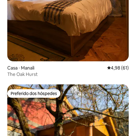
Casa ⋅ Manali
4,98 de uma a
4,98 (61)
The Oak Hurst
Preferido dos hóspedes
Preferido dos hóspedes