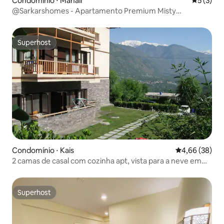
Condomínio ⋅ Manali
5 de uma 
5 (3)
@Sarkarshomes - Apartamento Premium Misty
Mountains
Superhost
Superhost
Condomínio ⋅ Kais
4,66 de uma a
4,66 (38)
2 camas de casal com cozinha apt, vista para a neve em
Kullu
Superhost
Superhost