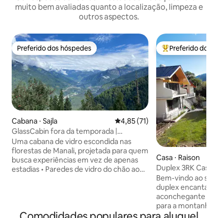
muito bem avaliadas quanto a localização, limpeza e
outros aspectos.
Preferido dos hóspedes
Preferido dos 
Preferido dos hóspedes
Entre os melhore
Cabana ⋅ Sajla
4,85 de uma avaliação média de
4,85 (71)
GlassCabin fora da temporada |
ForestTrek•Teto de vidro•Wi-Fi
Uma cabana de vidro escondida nas
florestas de Manali, projetada para quem
Casa ⋅ Raison
busca experiências em vez de apenas
Duplex 3RK Casa 
estadias • Paredes de vidro do chão ao
Raison (Manali)
Bem-vindo ao seu 
teto e teto panorâmico • Acorde com a
duplex encantado
vista da floresta, durma sob as estrelas •
aconchegante e v
Acesso por uma trilha guiada de 1 a
para a montanha,
1,5 hora subindo a colina • Feito com
Comodidades populares para aluguel
ambiente tranquilo.
madeira de demolição / luxo minimalista