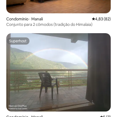
Condomínio ⋅ Manali
4,83 de uma a
4,83 (82)
Conjunto para 2 cômodos (tradição do Himalaia)
Superhost
Superhost