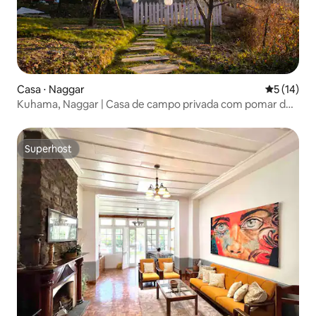
Casa ⋅ Naggar
5 de uma a
5 (14)
Kuhama, Naggar | Casa de campo privada com pomar de
maçãs
Superhost
Superhost