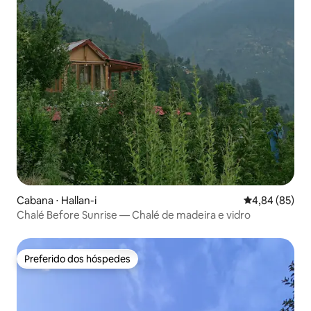
Cabana ⋅ Hallan-i
4,84 de uma a
4,84 (85)
Chalé Before Sunrise — Chalé de madeira e vidro
Preferido dos hóspedes
Preferido dos hóspedes