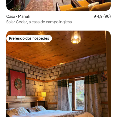
Casa ⋅ Manali
4,9 de uma a
4,9 (90)
Solar Cedar, a casa de campo inglesa
Preferido dos hóspedes
Preferido dos hóspedes