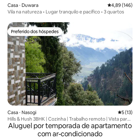
Casa ⋅ Duwara
4,89 de uma av
4,89 (146)
Vila na natureza • Lugar tranquilo e pacífico • 3 quartos
Preferido dos hóspedes
Preferido dos hóspedes
Casa ⋅ Nasogi
5 de uma a
5 (13)
Hills & Hush 3BHK | Cozinha | Trabalho remoto | Vista para
Aluguel por temporada de apartamento
a montanha
com ar-condicionado