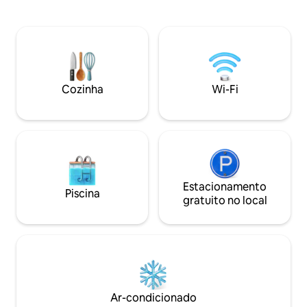
produtividade e um espaçoso armário
aventuras na mont
guarda-roupa para manter as coisas
as cortinas e deixe
organizadas. Relaxe e divirta-se: Explore
abrirem caminho 
o jardim do pomar, relaxe na sala de
picos deslumbrant
estar com um projetor de 120” ou
Encha suas barrig
mergulhe em uma infinidade de jogos de
de baba, saboreie
tabuleiro e cartas para uma diversão
contemple as vista
Cozinha
Wi-Fi
sem fim. Sua escapada para a montanha
nosso café+ bar in
espera por você!
Estacionamento
Piscina
gratuito no local
Ar-condicionado