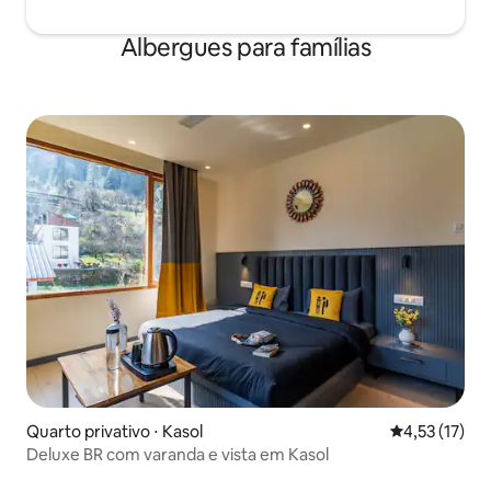
Albergues para famílias
Quarto privativo ⋅ Kasol
4,53 de uma a
4,53 (17)
Deluxe BR com varanda e vista em Kasol