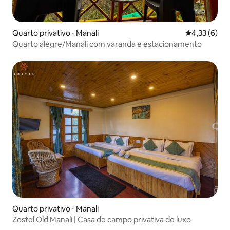
Quarto privativo ⋅ Manali
4,33 de uma 
4,33 (6)
Quarto alegre/Manali com varanda e estacionamento
Quarto privativo ⋅ Manali
Zostel Old Manali | Casa de campo privativa de luxo