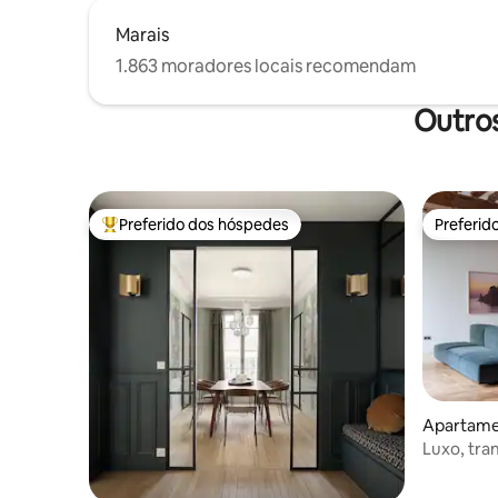
Marais
1.863 moradores locais recomendam
Outros
Preferido dos hóspedes
Preferid
Entre os melhores preferidos dos hóspedes
Preferid
Apartamen
Luxo, tra
vegetação