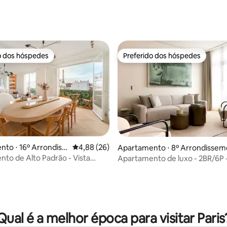
média de 5, 87 avaliações
o dos hóspedes
Preferido dos hóspedes
o dos hóspedes
Preferido dos hóspedes
to ⋅ 16º Arrondiss
4,88 de uma avaliação média de 5, 26 avalia
4,88 (26)
Apartamento ⋅ 8º Arrondisse
t
to de Alto Padrão - Vista
Apartamento de luxo - 2BR/6P 
l.
Madeleine/Saint Honore - 41
édia de 5, 158 avaliações
Qual é a melhor época para visitar Paris