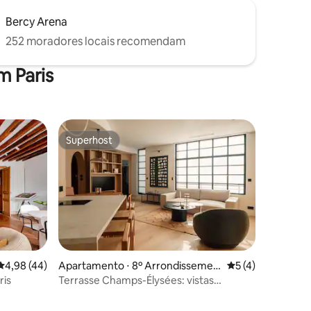
Bercy Arena
252 moradores locais recomendam
m Paris
Superhost
os hóspedes
Superhost
ções
4,98 de uma avaliação média de 5, 44 avaliações
4,98 (44)
Apartamento ⋅ 8º Arrondissemen
5 de uma avaliaçã
5 (4)
t
ris
Terrasse Champs-Élysées: vistas
panorâmicas