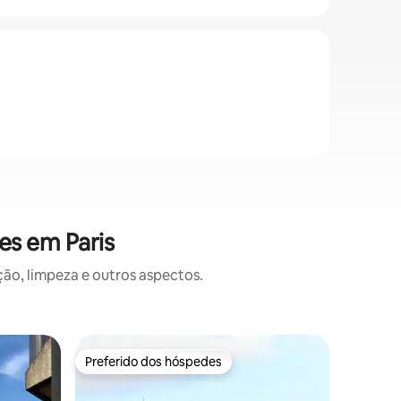
es em Paris
o, limpeza e outros aspectos.
Apartame
Preferido dos hóspedes
Prefe
Preferido dos hóspedes
Entre o
Sonho par
Le Marai
Bem-vind