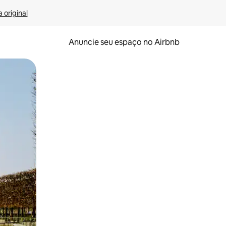
 original
Anuncie seu espaço no Airbnb
 deslizando o dedo na tela.