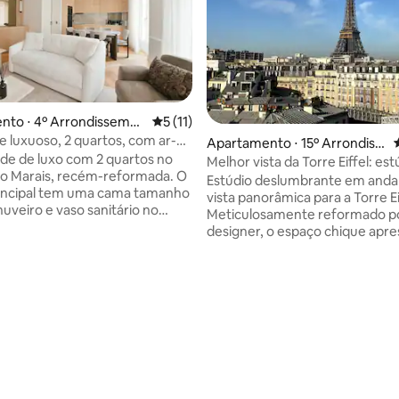
nto ⋅ 4º Arrondisseme
5 de uma avaliação média de 5, 11 avalia
5 (11)
 luxuoso, 2 quartos, com ar-
Apartamento ⋅ 15º Arrondiss
ado, Marais – a poucos passos
de de luxo com 2 quartos no
ement
Melhor vista da Torre Eiffel: est
o Marais, recém-reformada. O
reformado!
Estúdio deslumbrante em anda
rincipal tem uma cama tamanho
vista panorâmica para a Torre Ei
uveiro e vaso sanitário no
Meticulosamente reformado p
anheiro. O segundo quarto
designer, o espaço chique apr
ma cama tamanho Queen com
grandes janelas, uma varanda
um banheiro separado e um
encantadora e uma cama quee
lusivo para garantir
combinada com um sofá elegan
de. Sala de estar iluminada com
banheiro eloquente ocupa o ce
ortável e mesa de jantar
palco com seu luxuoso chuveiro 
ozinha totalmente equipada
A cozinha está equipada para de
édia de 5, 510 avaliações
ições memoráveis. Banda larga
culinárias. TV de 42" com Netfli
locidade e Netflix incluídos.
enquanto banda larga rápida e
e metrô a poucos passos, com
secador conveniente aumenta
eto a toda Paris.