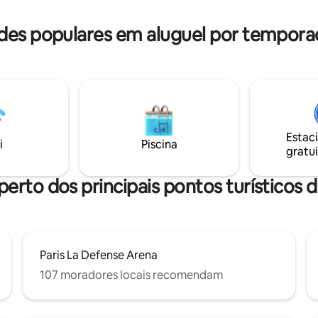
praticidade desta elegante resi
Edifício seguro e bairro fantásti
es populares em aluguel por temporad
Estac
i
Piscina
gratui
perto dos principais pontos turísticos d
Paris La Defense Arena
107 moradores locais recomendam