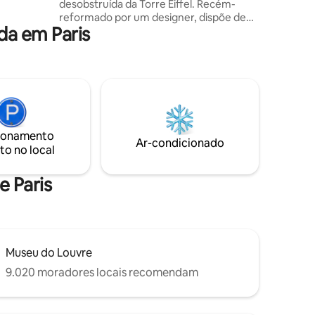
dência.
desobstruída da Torre Eiffel. Recém-
co.
reformado por um designer, dispõe de
a em Paris
chuveiro italiano, cama queen
confortável e sofá-cama de qualidade
para grupos de 3 a 4 pessoas. Área de
estar/jantar iluminada, banda larga rápida
e Netflix. O ar-condicionado foi instalado
recentemente. Prédio seguro em um
bairro vibrante repleto de cafés,
restaurantes e lojas. Estação de metrô a
ionamento
apenas 2 minutos a pé. Perfeito para
Ar-condicionado
to no local
casais, amigos ou estadias de negócios.
e Paris
Museu do Louvre
9.020 moradores locais recomendam