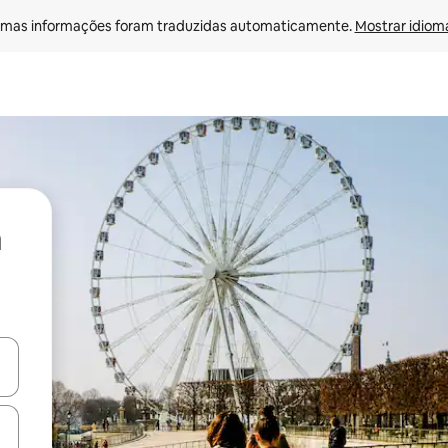
mas informações foram traduzidas automaticamente. 
Mostrar idioma
ore-os usando as seta para cima e para baixo do teclado ou tocando e