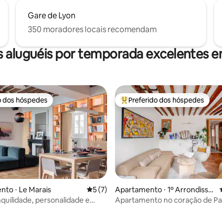
Gare de Lyon
350 moradores locais recomendam
 aluguéis por temporada excelentes e
o dos hóspedes
Preferido dos hóspedes
o dos hóspedes
Entre os melhores preferidos d
to ⋅ Le Marais
5 de uma avaliação média de 5, 7 avalia
5 (7)
Apartamento ⋅ 1º Arrondisse
ment
nquilidade, personalidade e
Apartamento no coração de Pa
 para 2- Marais