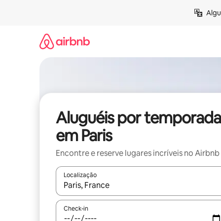
Pular
Algu
para
o
conteúdo
Aluguéis por temporada
em Paris
Encontre e reserve lugares incríveis no Airbnb
Localização
Quando os resultados estiverem disponíveis, expl
Check-in