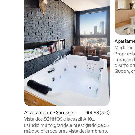
Apartame
nt
Moderno e
condicion
Proprieda
do metrô
coração d
quarto p
Queen, ch
próprio b
inclui u
acesso a 
lavabo exc
privacida
sofá conf
grande. C
Apartamento ⋅ Suresnes
4,93 de uma avaliação m
4,93 (510)
para refe
Vista dos SONHOS e jacuzzi! A 10
de alta ve
minutos do centro de PARIS!
Estúdio muito grande e prestigiado de 55
Estação d
m2 que oferece uma vista deslumbrante
acesso dir