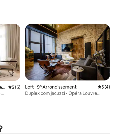
ções
Loft ⋅ 9º Arrondissement
5 de uma avaliaçã
5 (4)
men
5 de uma avaliação média de 5, 5 avaliações
5 (5)
Duplex com jacuzzi - Opéra Louvre
-
Pigalle
?