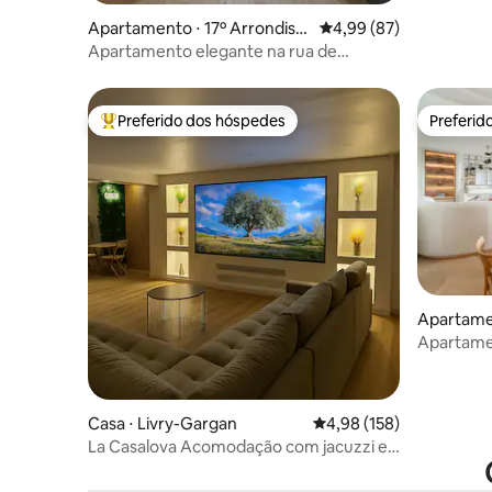
Apartamento ⋅ 17º Arrondiss
4,99 de uma avaliação 
4,99 (87)
ement
Apartamento elegante na rua de
pedestres
Preferido dos hóspedes
Preferid
Entre os melhores preferidos dos hóspedes
Preferid
Apartamen
ement
Apartamen
Torre Eiffe
Casa ⋅ Livry-Gargan
4,98 de uma avaliação m
4,98 (158)
La Casalova Acomodação com jacuzzi e
tela grande