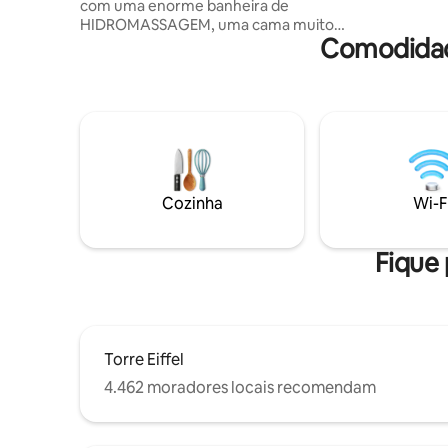
com uma enorme banheira de
HIDROMASSAGEM, uma cama muito
Comodidad
grande, bem como um chuveiro italiano.
Localizado em uma área tranquila e
segura a 10 minutos da famosa Avenue
des Champs Elysées (centro de Paris).
Ofereço por 95€ um “PACOTE
ROMÂNTICO” opcional para
SURPREENDER seu amor. Vem com
pétalas de rosas, velas colocadas em
forma de coração na cama (um sinal de
Cozinha
Wi-F
Feliz Aniversário pode ser adicionado) e
por 175€ vem com uma boa garrafa de
champanhe e morangos! 🌹🥂🍓
Fique 
Torre Eiffel
4.462 moradores locais recomendam