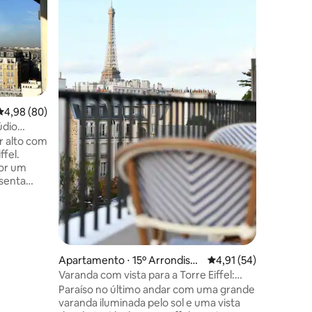
lindamen
localizaç
um dos b
Paris. Projetado com uma estética
refinada
refúgio c
para rela
ções
passeios. Ideal para 2 hóspedes, es
4,98 de uma avaliação média de 5, 80 avaliações
4,98 (80)
espaço e
contemp
údio
parisien
r alto com
partida p
ffel.
inesquec
or um
valorizad
esenta
n-size
te. O
ntro do
italiano.
lícias
Apartamento ⋅ 15º Arrondisse
4,91 de uma avaliação
4,91 (54)
x,
ment
Varanda com vista para a Torre Eiffel:
 um
apartamento reformado com ar
Paraíso no último andar com uma grande
m a
condicionado
varanda iluminada pelo sol e uma vista