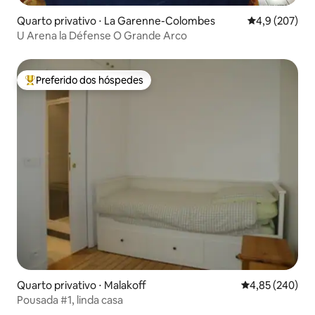
Quarto privativo ⋅ La Garenne-Colombes
4,9 de uma av
4,9 (207)
U Arena la Défense O Grande Arco
Preferido dos hóspedes
Entre os melhores preferidos dos hóspedes
Quarto privativo ⋅ Malakoff
4,85 de uma ava
4,85 (240)
Pousada #1, linda casa