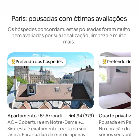
Paris: pousadas com ótimas avaliações
Os hóspedes concordam: estas pousadas foram muito
bem avaliadas por sua localização, limpeza e muito
mais.
Preferido dos hóspedes
Preferido dos 
Entre os melhores preferidos dos hóspedes
Entre os melhore
Apartamento ⋅ 5º Arrondiss
4,94 de uma avaliação média de 
4,94 (379)
Quarto privativo ⋅
ement
dissement
AC – Cobertura em Notre-Dame +
Pousada em Paris —
varanda
Sim, esta é exatamente a vista da sua
No coração do 13º d
janela. Para sua lua de mel ou apenas
somos seus anfitr