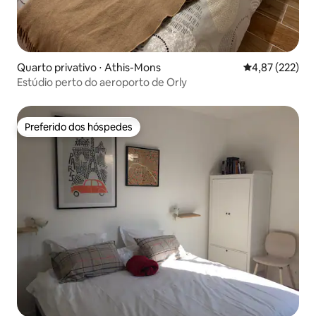
Quarto privativo ⋅ Athis-Mons
4,87 de uma av
4,87 (222)
Estúdio perto do aeroporto de Orly
Preferido dos hóspedes
Preferido dos hóspedes