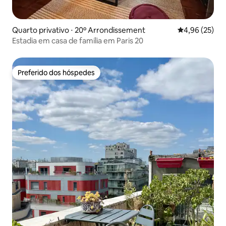
Quarto privativo ⋅ 20º Arrondissement
4,96 de uma a
4,96 (25)
Estadia em casa de família em Paris 20
Preferido dos hóspedes
Preferido dos hóspedes