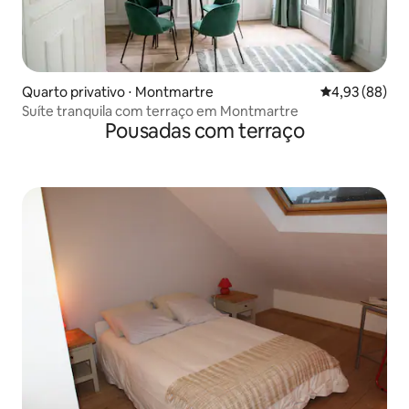
Quarto privativo ⋅ Montmartre
4,93 de uma a
4,93 (88)
Suíte tranquila com terraço em Montmartre
Pousadas com terraço