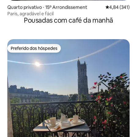
Quarto privativo ⋅ 15º Arrondissement
4,84 de uma av
4,84 (341)
Paris, agradável e fácil
Pousadas com café da manhã
Preferido dos hóspedes
Preferido dos hóspedes