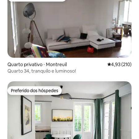
Quarto privativo ⋅ Montreuil
4,93 de uma av
4,93 (210)
Quarto 34, tranquilo e luminoso!
Preferido dos hóspedes
Preferido dos hóspedes