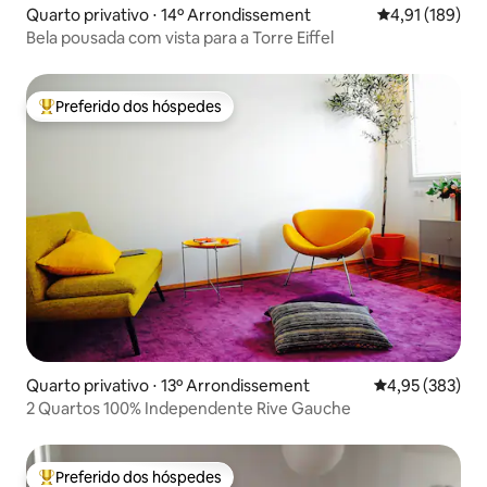
Quarto privativo ⋅ 14º Arrondissement
4,91 de uma av
4,91 (189)
Bela pousada com vista para a Torre Eiffel
Preferido dos hóspedes
Entre os melhores preferidos dos hóspedes
Quarto privativo ⋅ 13º Arrondissement
4,95 de uma av
4,95 (383)
2 Quartos 100% Independente Rive Gauche
Preferido dos hóspedes
Entre os melhores preferidos dos hóspedes