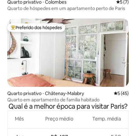
Quarto privativo ⋅ Colombes
5 de uma 
5 (7)
Quarto de hóspedes em um apartamento perto de Paris
Preferido dos hóspedes
Entre os melhores preferidos dos hóspedes
Quarto privativo ⋅ Châtenay-Malabry
5 de uma a
5 (45)
Quarto em apartamento de família habitado
Qual é a melhor época para visitar Paris?
Mês
Preço médio
Temp. média