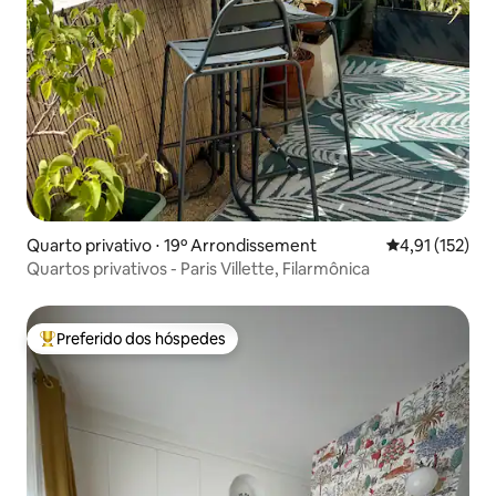
Quarto privativo ⋅ 19º Arrondissement
4,91 de uma av
4,91 (152)
Quartos privativos - Paris Villette, Filarmônica
Preferido dos hóspedes
Entre os melhores preferidos dos hóspedes