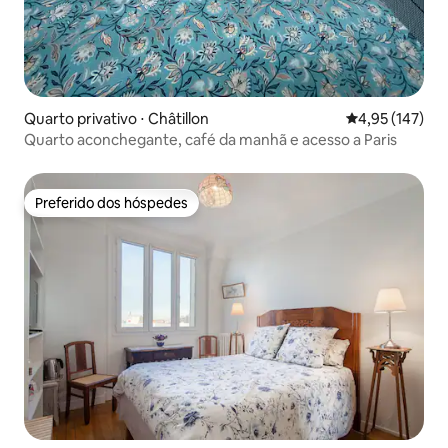
Quarto privativo ⋅ Châtillon
4,95 de uma av
4,95 (147)
Quarto aconchegante, café da manhã e acesso a Paris
Preferido dos hóspedes
Preferido dos hóspedes