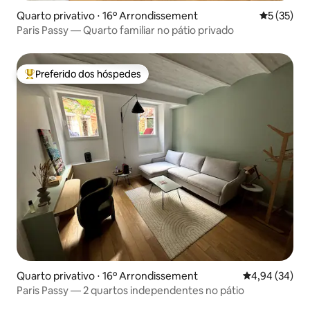
Quarto privativo ⋅ 16º Arrondissement
5 de uma a
5 (35)
Paris Passy — Quarto familiar no pátio privado
Preferido dos hóspedes
Entre os melhores preferidos dos hóspedes
Quarto privativo ⋅ 16º Arrondissement
4,94 de uma a
4,94 (34)
Paris Passy — 2 quartos independentes no pátio