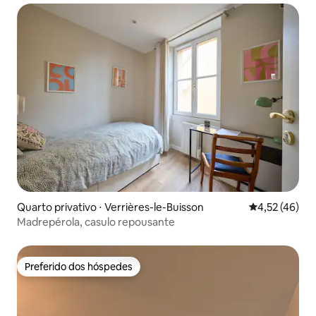
Quarto privativo ⋅ Verrières-le-Buisson
4,52 de uma a
4,52 (46)
Madrepérola, casulo repousante
Preferido dos hóspedes
Preferido dos hóspedes