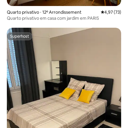
Quarto privativo ⋅ 12º Arrondissement
4,97 de uma a
4,97 (73)
Quarto privativo em casa com jardim em PARIS
Superhost
Superhost