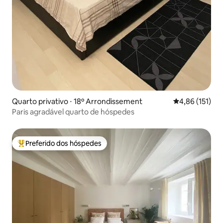
Quarto privativo ⋅ 18º Arrondissement
4,86 de uma av
4,86 (151)
Paris agradável quarto de hóspedes
Preferido dos hóspedes
Entre os melhores preferidos dos hóspedes