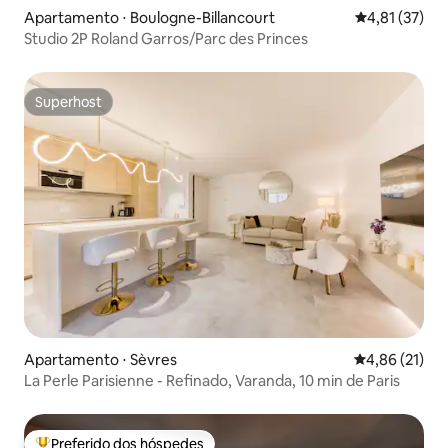
Apartamento ⋅ Boulogne-Billancourt
4,81 de uma a
4,81 (37)
Studio 2P Roland Garros/Parc des Princes
Superhost
Superhost
Apartamento ⋅ Sèvres
4,86 de uma a
4,86 (21)
La Perle Parisienne - Refinado, Varanda, 10 min de Paris
Preferido dos hóspedes