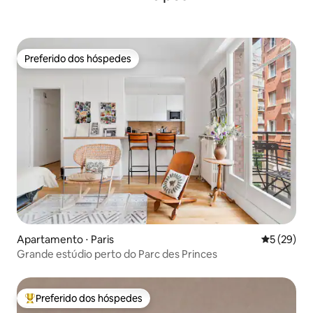
Preferido dos hóspedes
Preferido dos hóspedes
Apartamento ⋅ Paris
5 de uma a
5 (29)
Grande estúdio perto do Parc des Princes
Preferido dos hóspedes
Entre os melhores preferidos dos hóspedes