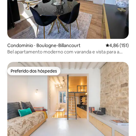
Condomínio ⋅ Boulogne-Billancourt
4,86 de uma av
4,86 (151)
Bel apartamento moderno com varanda e vista para a
Torre Eiffel
Preferido dos hóspedes
Preferido dos hóspedes