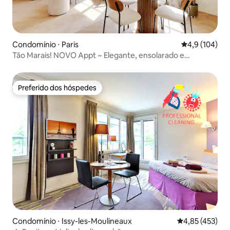
Condomínio ⋅ Paris
4,9 de uma av
4,9 (104)
Tão Marais! NOVO Appt ~ Elegante, ensolarado e
confortável
Preferido dos hóspedes
Preferido dos hóspedes
Condomínio ⋅ Issy-les-Moulineaux
4,85 de uma av
4,85 (453)