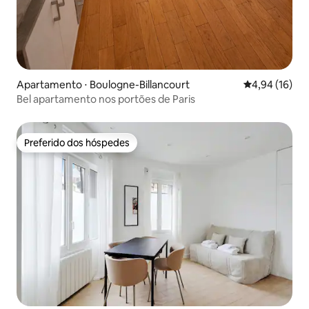
Apartamento ⋅ Boulogne-Billancourt
4,94 de uma a
4,94 (16)
Bel apartamento nos portões de Paris
Preferido dos hóspedes
Preferido dos hóspedes