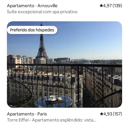
Apartamento ⋅ Arnouville
4,97 de uma av
4,97 (139)
Suíte excepcional com spa privativo
Preferido dos hóspedes
Preferido dos hóspedes
Apartamento ⋅ Paris
4,93 de uma av
4,93 (157)
Torre Eiffel - Apartamento esplêndido: vista
deslumbrante e ar-condicionado