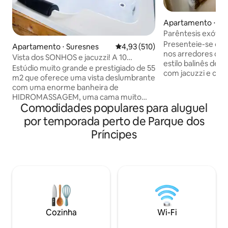
Apartamento ⋅ Va
Parêntesis exótico
(Vanves)
Presenteie-se co
Apartamento ⋅ Suresnes
4,93 de uma avaliação média de 
4,93 (510)
nos arredores de Paris. Este 
Vista dos SONHOS e jacuzzi! A 10
estilo balinês de 
minutos do centro de PARIS!
Estúdio muito grande e prestigiado de 55
com jacuzzi e chuv
m2 que oferece uma vista deslumbrante
mergulha você em
com uma enorme banheira de
exótica. Perfeito
HIDROMASSAGEM, uma cama muito
parisiense com uma
Comodidades populares para aluguel
grande, bem como um chuveiro italiano.
além disso, este l
Localizado em uma área tranquila e
por temporada perto de Parque dos
verdadeiro momen
segura a 10 minutos da famosa Avenue
Lareira decorativa
Príncipes
des Champs Elysées (centro de Paris).
hidromassagem c
Ofereço por 95€ um “PACOTE
espaço acolhedor..
ROMÂNTICO” opcional para
para fazer você viajar. Locali
SURPREENDER seu amor. Vem com
Vanves, tranquilo, 
pétalas de rosas, velas colocadas em
forma de coração na cama (um sinal de
Feliz Aniversário pode ser adicionado) e
por 175€ vem com uma boa garrafa de
Cozinha
Wi-Fi
champanhe e morangos! 🌹🥂🍓