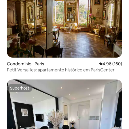
Condomínio ⋅ Paris
4,96 de uma av
4,96 (160)
Petit Versailles: apartamento histórico em ParisCenter
Superhost
Superhost