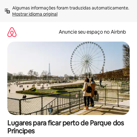
Pular
Algumas informações foram traduzidas automaticamente. 
para
Mostrar idioma original
o
conteúdo
Anuncie seu espaço no Airbnb
Lugares para ficar perto de Parque dos
Príncipes