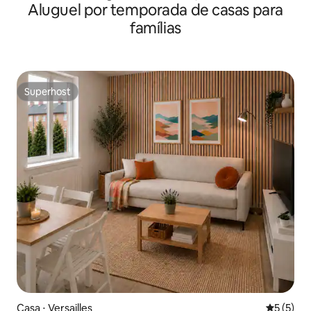
Aluguel por temporada de casas para
famílias
Superhost
Superhost
Casa ⋅ Versailles
5 de uma 
5 (5)