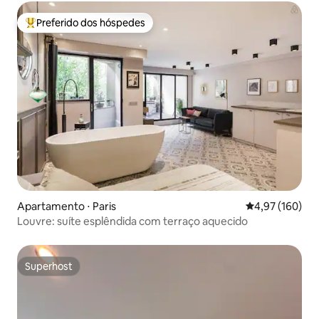
Preferido dos hóspedes
Entre os melhores preferidos dos hóspedes
Apartamento ⋅ Paris
4,97 de uma av
4,97 (160)
Louvre: suíte esplêndida com terraço aquecido
Superhost
Superhost