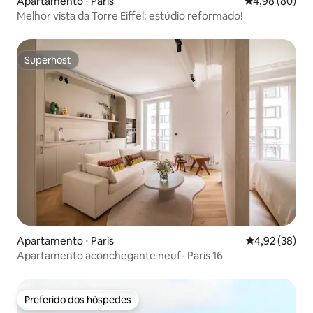
Apartamento ⋅ Paris
4,98 de uma av
4,98 (80)
Melhor vista da Torre Eiffel: estúdio reformado!
Superhost
Superhost
Apartamento ⋅ Paris
4,92 de uma a
4,92 (38)
Apartamento aconchegante neuf- Paris 16
Preferido dos hóspedes
Preferido dos hóspedes