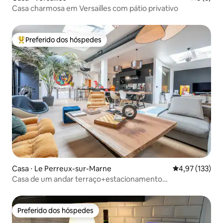
Casa charmosa em Versailles com pátio privativo
Preferido dos hóspedes
Entre os melhores preferidos dos hóspedes
Casa ⋅ Le Perreux-sur-Marne
4,97 de uma av
4,97 (133)
Casa de um andar terraço+estacionamento
Paris<>Disney
Preferido dos hóspedes
Preferido dos hóspedes