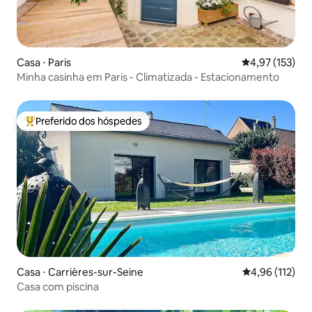
Casa ⋅ Paris
4,97 de uma av
4,97 (153)
Minha casinha em Paris - Climatizada - Estacionamento
Preferido dos hóspedes
Entre os melhores preferidos dos hóspedes
Casa ⋅ Carrières-sur-Seine
4,96 de uma av
4,96 (112)
Casa com piscina