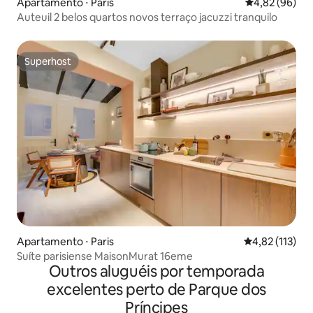
Apartamento ⋅ Paris
4,82 de uma a
4,82 (96)
Auteuil 2 belos quartos novos terraço jacuzzi tranquilo
Superhost
Superhost
Apartamento ⋅ Paris
4,82 de uma av
4,82 (113)
Suíte parisiense MaisonMurat 16eme
Outros aluguéis por temporada
excelentes perto de Parque dos
Príncipes