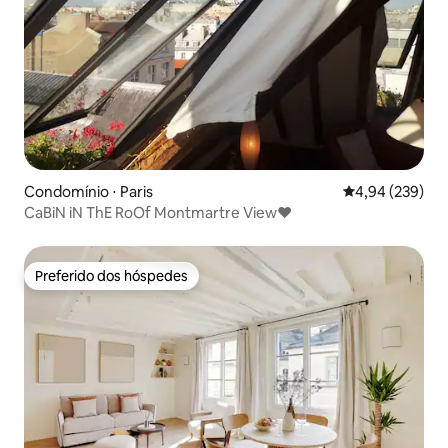
Condomínio ⋅ Paris
4,94 de uma ava
4,94 (239)
CaBiN iN ThE RoOf Montmartre View♥
Preferido dos hóspedes
Preferido dos hóspedes