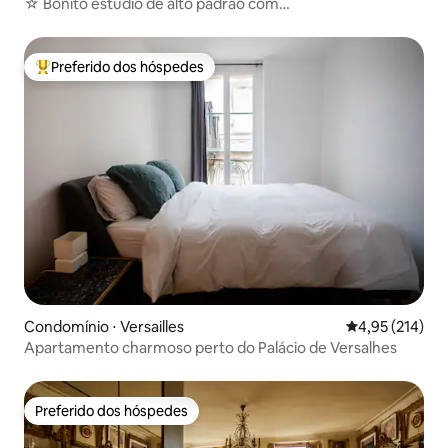
☆ Bonito estúdio de alto padrão com
varanda+metrô+estacionamento
Preferido dos hóspedes
Entre os melhores preferidos dos hóspedes
Condomínio ⋅ Versailles
4,95 de uma av
4,95 (214)
Apartamento charmoso perto do Palácio de Versalhes
Preferido dos hóspedes
Preferido dos hóspedes