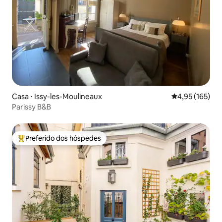
Casa ⋅ Issy-les-Moulineaux
4,95 de uma av
4,95 (165)
Parissy B&B
Preferido dos hóspedes
Entre os melhores preferidos dos hóspedes