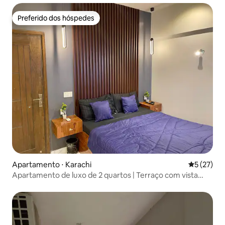
Preferido dos hóspedes
Preferido dos hóspedes
Apartamento ⋅ Karachi
5 de uma a
5 (27)
Apartamento de luxo de 2 quartos | Terraço com vista
para o mar