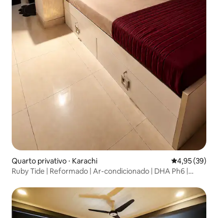
Quarto privativo ⋅ Karachi
4,95 de uma a
4,95 (39)
Ruby Tide | Reformado | Ar-condicionado | DHA Ph6 |
Terraço