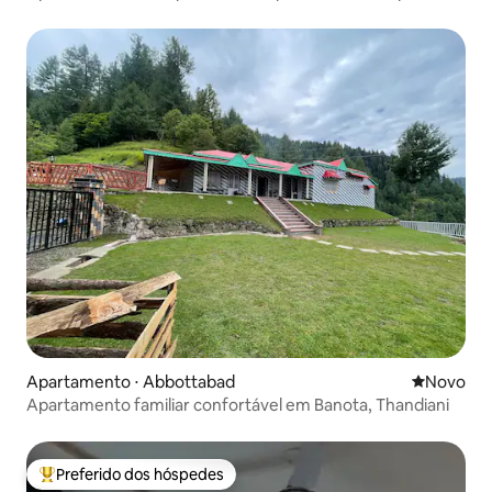
rio em Islambad
Apartamento ⋅ Abbottabad
Novo lugar
Novo
Apartamento familiar confortável em Banota, Thandiani
Preferido dos hóspedes
Entre os melhores preferidos dos hóspedes