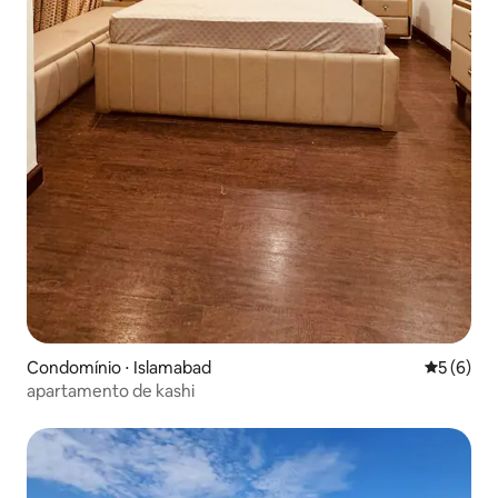
Condomínio ⋅ Islamabad
5 de uma 
5 (6)
apartamento de kashi