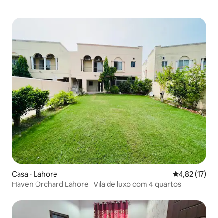
Casa ⋅ Lahore
4,82 de uma a
4,82 (17)
Haven Orchard Lahore | Vila de luxo com 4 quartos