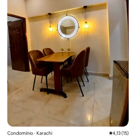
Condomínio ⋅ Karachi
4,13 de uma a
4,13 (15)