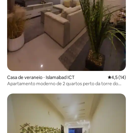
Casa de veraneio ⋅ Islamabad ICT
4,5 de uma a
4,5 (14)
Apartamento moderno de 2 quartos perto da torre do
relógio fase 7