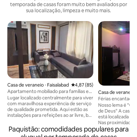
temporada de casas foram muito bem avaliados por
sua localização, limpeza e muito mais.
Casa de veraneio ⋅ Faisalabad
4,87 de uma avaliação média de
4,87 (85)
Apartamento mobiliado para famílias e
Casa de veraneio 
viagens a trabalho
Lugar localizado centralmente para viver
Férias encantador
com maravilhosa experiência de serviço
Lahore
Nosso lema é "Os 
de qualidade prometida. Aqui estão as
de Deus" A casa d
instalações para refeições ao ar livre, bar
está localizada no
de café, churrasco, loja de
Nas proximidades; 
departamentos, marcas de roupas,
Paquistão: comodidades populares para
Walled City, Mesqu
espaço de recreação para crianças,
Lahore, Food Stre