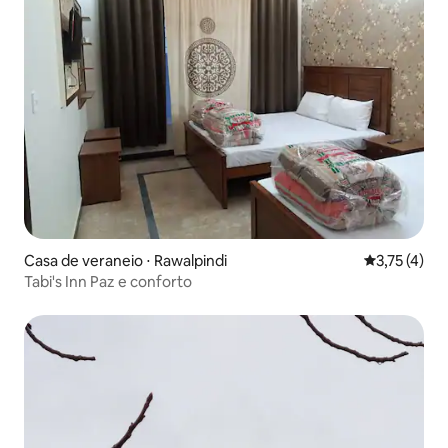
Casa de veraneio ⋅ Rawalpindi
3,75 de uma 
3,75 (4)
Tabi's Inn Paz e conforto