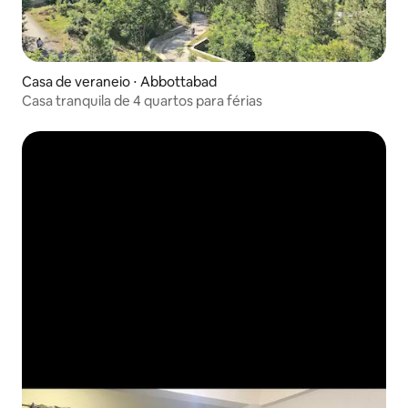
Casa de veraneio ⋅ Abbottabad
Casa tranquila de 4 quartos para férias