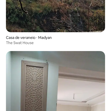
Casa de veraneio ⋅ Madyan
The Swat House