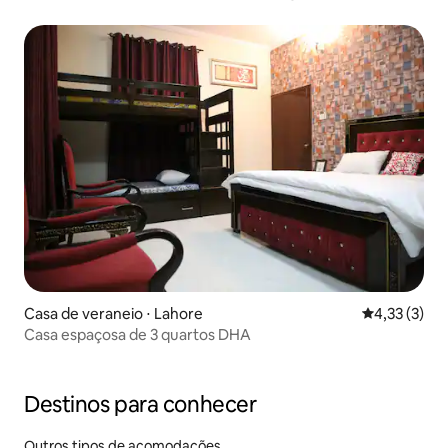
Casa de veraneio ⋅ Lahore
4,33 de uma 
4,33 (3)
Casa espaçosa de 3 quartos DHA
Destinos para conhecer
Outros tipos de acomodações