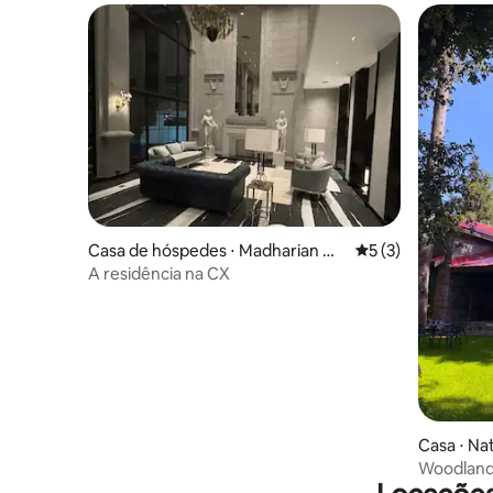
Casa de hóspedes ⋅ Madharian Wa
5 de uma avaliação
5 (3)
la Kalar
A residência na CX
Casa ⋅ Nat
Woodland