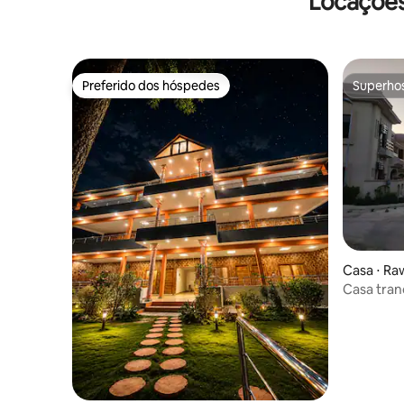
Locações
Preferido dos hóspedes
Superho
Preferido dos hóspedes
Superho
Casa ⋅ Ra
Casa tranq