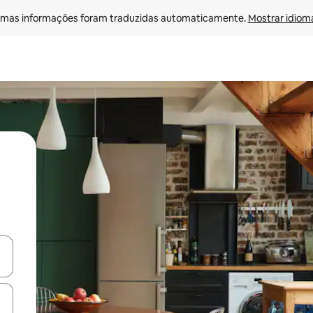
mas informações foram traduzidas automaticamente. 
Mostrar idioma
ore-os usando as seta para cima e para baixo do teclado ou tocando e