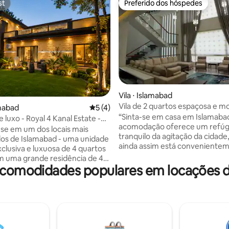
st
Preferido dos hóspedes
st
Preferido dos hóspedes
média de 5, 43 avaliações
Vila ⋅ Islamabad
Vila de 2 quartos espaçosa e 
amabad
5 de uma avaliação média de 5, 4 avalia
5 (4)
em DHA-V, Islamabad
“Sinta-se em casa em Islamaba
luxo - Royal 4 Kanal Estate -
acomodação oferece um refúg
la Rd
e em um dos locais mais
tranquilo da agitação da cidade
dos de Islamabad - uma unidade
ainda assim está conveniente
xclusiva e luxuosa de 4 quartos
localizada no Setor F de DHA-V
m uma grande residência de 4
estiver visitando Islamabad a t
: comodidades populares em locações 
 na Main Margalla Road, F-8/2.
a lazer, nosso espaço é o lugar 
ereço é verdadeiramente
para se sentir em casa. Leve to
vel, uma joia rara que oferece
família a este ótimo lugar para 
cia e prestígio. Desfrute de
estadia inesquecível. Um gram
ios jardins verdes privados,
verdejante perfeito para relaxa
 para reuniões, café da manhã
tempo ao ar livre. Reserve sua 
amento em um ambiente