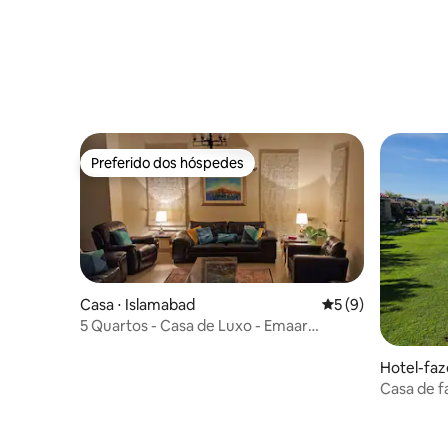
Preferido dos hóspedes
Preferido dos hóspedes
Casa ⋅ Islamabad
5 de uma avaliação
5 (9)
5 Quartos - Casa de Luxo - Emaar
Islamabad
Hotel-faz
Casa de f
Churrasqu