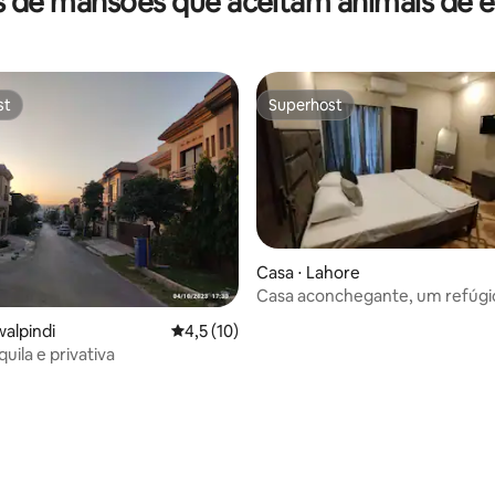
 de mansões que aceitam animais de 
st
Superhost
st
Superhost
Casa ⋅ Lahore
Casa aconchegante, um refúgio
walpindi
4,5 de uma avaliação média de 5, 10 avalia
4,5 (10)
uila e privativa