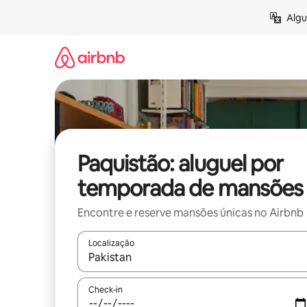
Pular
Algu
para
o
conteúdo
Paquistão: aluguel por
temporada de mansões
Encontre e reserve mansões únicas no Airbnb
Localização
Quando os resultados estiverem disponíveis, expl
Check-in