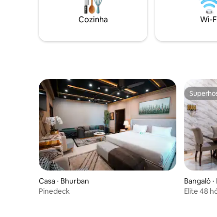
banheiros anexos e chuveiros Terraço
sereno. 
Acesso do hóspede Todas as partes Casa
interiores
Cozinha
Wi-F
segura e privada Casa de esquina
acomodaçã
Serviços de limpeza disponíveis
melhor lo
oferecer.
Superho
Superho
Casa ⋅ Bhurban
Bangalô ⋅
Pinedeck
Elite 48 
Iqbal