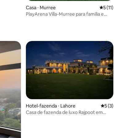
Casa ⋅ Murree
5 de uma avaliação
5 (11)
PlayArena Villa-Murree para família e
amigos
Hotel-fazenda ⋅ Lahore
5 de uma avaliaçã
5 (3)
Casa de fazenda de luxo Rajpoot em
Lahore com piscina privativa