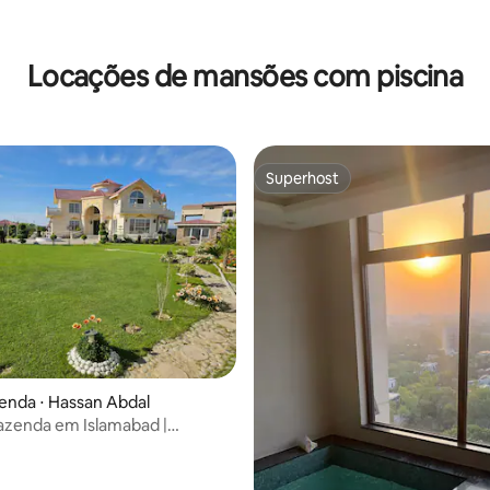
Locações de mansões com piscina
Superhost
Superhost
 média de 5, 9 avaliações
enda ⋅ Hassan Abdal
azenda em Islamabad |
eira, piscina e gazebos