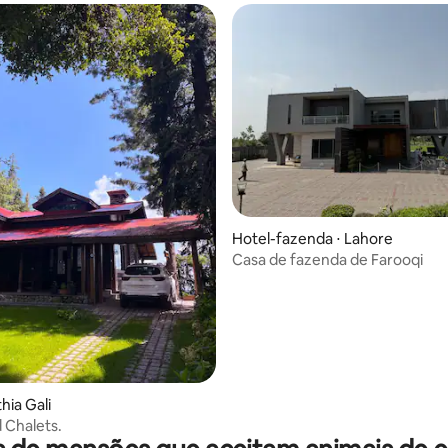
 média de 5, 3 avaliações
Hotel-fazenda ⋅ Lahore
Casa de fazenda de Farooqi
hia Gali
 Chalets.