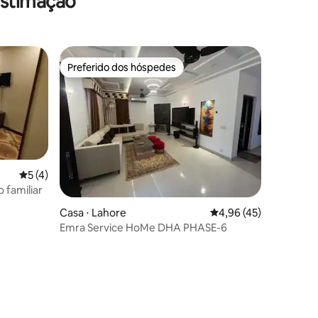
estimação
Preferido dos hóspedes
Preferido dos hóspedes
5 de uma avaliação média de 5, 4 avaliações
5 (4)
 familiar
ções
Casa ⋅ Lahore
4,96 de uma avaliação
4,96 (45)
Emra Service HoMe DHA PHASE-6