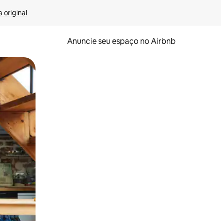
 original
Anuncie seu espaço no Airbnb
 deslizando o dedo na tela.