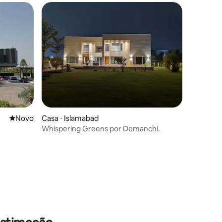
Novo lugar para ficar
Novo
Casa ⋅ Islamabad
Whispering Greens por Demanchi.