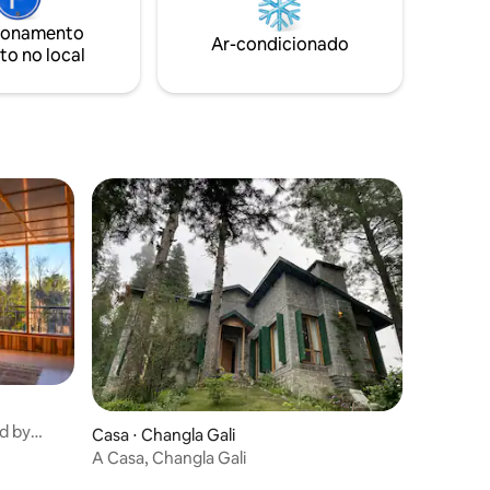
e por si
cada canto. ➣Amplo estacionamento
speciais
para vários veículos. Envie-nos uma
ionamento
Ar-condicionado
s.
mensagem se precisar de assistência
to no local
ções
nd by
Casa ⋅ Changla Gali
A Casa, Changla Gali