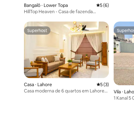
Bangalô ⋅ Lower Topa
5 de uma avaliação
5 (6)
HillTop Heaven - Casa de fazenda
Murree perto de Ramada
Superhost
Superho
Superhost
Superho
Casa ⋅ Lahore
5 de uma avaliação
5 (3)
Casa moderna de 6 quartos em Lahore
Vila ⋅ Lah
DHA Fase 6 perto de Raya
1 Kanal 5 
DHA Ph6