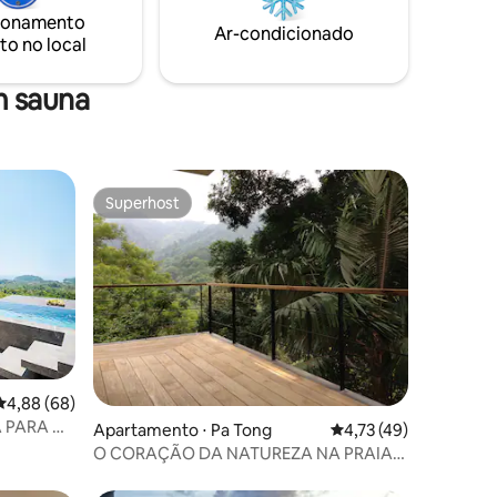
 Phuket.
ionamento
Ar-condicionado
to no local
m sauna
Superhost
Superhost
ções
4,88 de uma avaliação média de 5, 68 avaliações
4,88 (68)
A PARA O
Apartamento ⋅ Pa Tong
4,73 de uma avaliação
4,73 (49)
 Layan
O CORAÇÃO DA NATUREZA NA PRAIA
DE KAMALA 2 QUARTOS