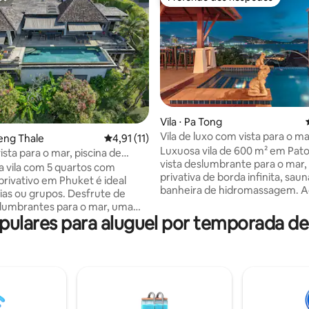
st
Preferido dos hóspedes
média de 5, 44 avaliações
Vila ⋅ Pa Tong
Vila de luxo com vista para o m
oeng Thale
4,91 de uma avaliação média de 5, 11 avalia
4,91 (11)
Patong | Piscina, sauna, banhei
Luxuosa vila de 600 m² em Pa
ista para o mar, piscina de
hidromassagem
vista deslumbrante para o mar, 
nita e sauna
a vila com 5 quartos com
privativa de borda infinita, saun
privativo em Phuket é ideal
banheira de hidromassagem. 
lias ou grupos. Desfrute de
confortavelmente 6 a 7 hósped
slumbrantes para o mar, uma
Aproveite a arrumação diária, o
pulares para aluguel por temporada 
ivativa de borda infinita e um
gratuito do aeroporto e o tran
squecível. A villa é
para a Praia de Patong (3 minut
e climatizada, com sauna,
Localizado em um bairro de elite
tos de ginástica e acesso por
minutos da vibrante vida notur
 Acessível e familiar, com berço
restaurantes e lojas de Patong.
s. Localizada a 25 minutos do
serviços públicos incluídos par
, a 5 minutos da Praia de Layan
estadia sem preocupações. Per