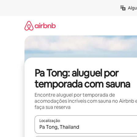
Pular
Algu
para
o
conteúdo
Pa Tong: aluguel por
temporada com sauna
Encontre aluguel por temporada de
acomodações incríveis com sauna no Airbnb 
faça sua reserva
Localização
Quando os resultados estiverem disponíveis, expl