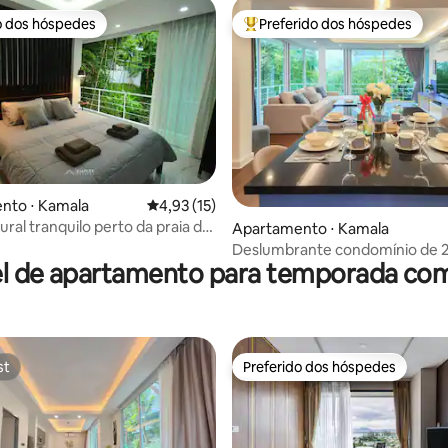
o dos hóspedes
Preferido dos hóspedes
o dos hóspedes
Entre os melhores preferidos d
média de 5, 53 avaliações
nto ⋅ Kamala
4,93 de uma avaliação média de 5, 15 avalia
4,93 (15)
ural tranquilo perto da praia de
Apartamento ⋅ Kamala
Deslumbrante condomínio de 2
l de apartamento para temporada co
"Ocean". 157 metros quadrados
st
Preferido dos hóspedes
st
Preferido dos hóspedes