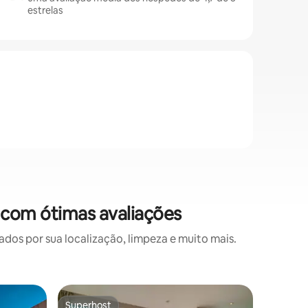
estrelas
com ótimas avaliações
s por sua localização, limpeza e muito mais.
Casa ⋅ Ra
Superhost
Preferi