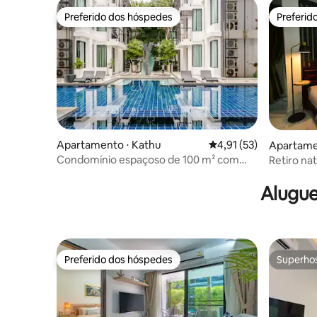
Preferido dos hóspedes
Preferid
Preferido dos hóspedes
Preferid
Apartamento ⋅ Kathu
4,91 de uma avaliação 
4,91 (53)
Apartame
Condomínio espaçoso de 100 m² com
Retiro nat
vista para a piscina + escritório
Kamala
Alugue
Preferido dos hóspedes
Superho
Preferido dos hóspedes
Superho