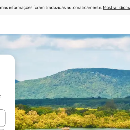
mas informações foram traduzidas automaticamente. 
Mostrar idioma
e
ore-os usando as seta para cima e para baixo do teclado ou tocando e