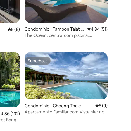
Condomínio ⋅ Tambon Talat N
4,84 de uma avaliação
4,84 (51)
5 de uma avaliação média de 5, 6 avaliações
5 (6)
uea
The Ocean: central com piscina,
ções
academia, sauna, hammam
Superhost
Superhost
Condomínio ⋅ Choeng Thale
5 de uma avaliaçã
5 (9)
Apartamento Familiar com Vista Mar no
,86 de uma avaliação média de 5, 132 avaliações
4,86 (132)
Mida Grande Resort
ket Bang