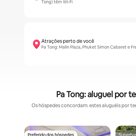
Tong) têm Wi-Fi
Atrações perto de você
Pa Tong: Malin Plaza, Phuket Simon Cabaret e F
Pa Tong: aluguel por
Os hóspedes concordam: estes aluguéis por t
Preferido dos hóspedes
Superho