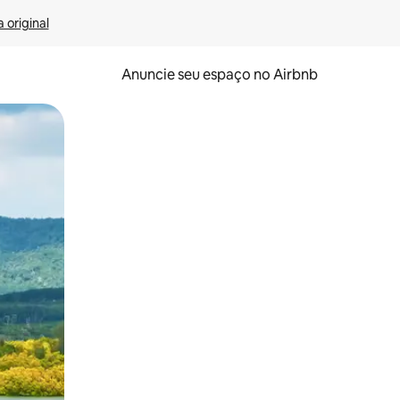
 original
Anuncie seu espaço no Airbnb
 deslizando o dedo na tela.