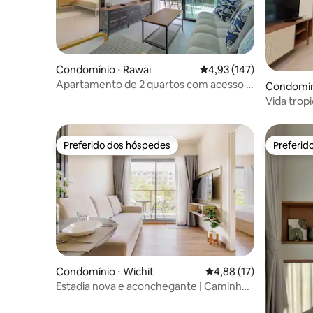
Condomínio ⋅ Rawai
4,93 de uma avaliação m
4,93 (147)
Apartamento de 2 quartos com acesso à
Condomín
piscina
Vida trop
Preferido dos hóspedes
Preferid
Preferido dos hóspedes
Preferid
Condomínio ⋅ Wichit
4,88 de uma avaliação 
4,88 (17)
Estadia nova e aconchegante | Caminhe
até o centro | Piscina e varanda