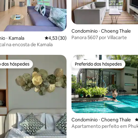
édia de 5, 147 avaliações
Condomínio ⋅ Choeng Thale
Panora 5607 por Villacarte
io ⋅ Kamala
4,53 de uma avaliação média de 5, 30 avalia
4,53 (30)
ical na encosta de Kamala
o dos hóspedes
Preferido dos hóspedes
o dos hóspedes
Preferido dos hóspedes
média de 5, 17 avaliações
Condomínio ⋅ Choeng Thale
4
Apartamento perfeito em Phu
Tao Beach, Resort