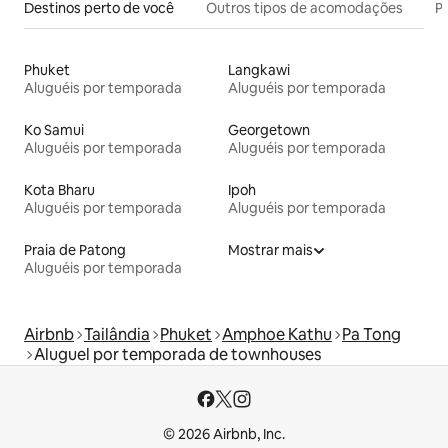
Destinos perto de você
Outros tipos de acomodações
Pr
Phuket
Langkawi
Aluguéis por temporada
Aluguéis por temporada
Ko Samui
Georgetown
Aluguéis por temporada
Aluguéis por temporada
Kota Bharu
Ipoh
Aluguéis por temporada
Aluguéis por temporada
Praia de Patong
Mostrar mais
Aluguéis por temporada
Airbnb
Tailândia
Phuket
Amphoe Kathu
Pa Tong
Aluguel por temporada de townhouses
© 2026 Airbnb, Inc.