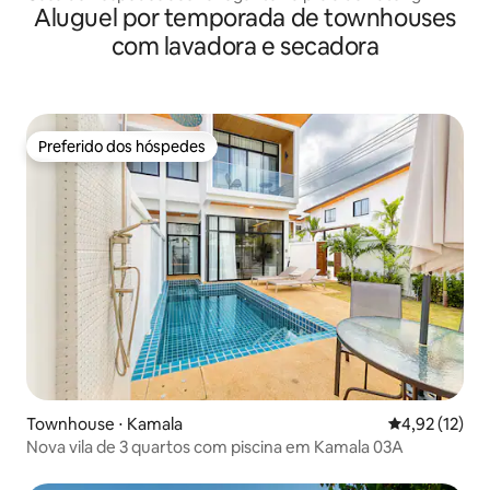
Aluguel por temporada de townhouses
com lavadora e secadora
Preferido dos hóspedes
Preferido dos hóspedes
Townhouse ⋅ Kamala
4,92 de uma a
4,92 (12)
Nova vila de 3 quartos com piscina em Kamala 03A