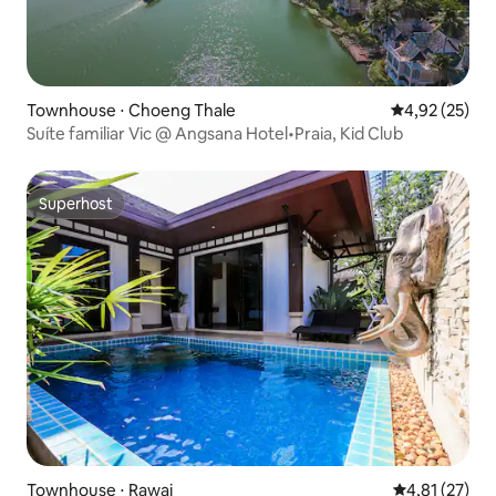
Townhouse ⋅ Choeng Thale
4,92 de uma a
4,92 (25)
Suíte familiar Vic @ Angsana Hotel•Praia, Kid Club
Superhost
Superhost
Townhouse ⋅ Rawai
4,81 de uma a
4,81 (27)