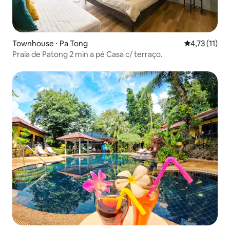
Townhouse ⋅ Pa Tong
4,73 de uma a
4,73 (11)
Praia de Patong 2 min a pé Casa c/ terraço.