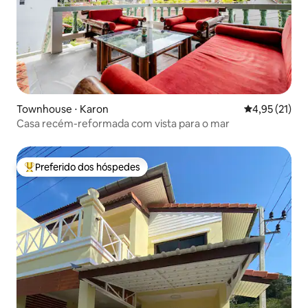
Townhouse ⋅ Karon
4,95 de uma a
4,95 (21)
Casa recém-reformada com vista para o mar
Preferido dos hóspedes
Entre os melhores preferidos dos hóspedes