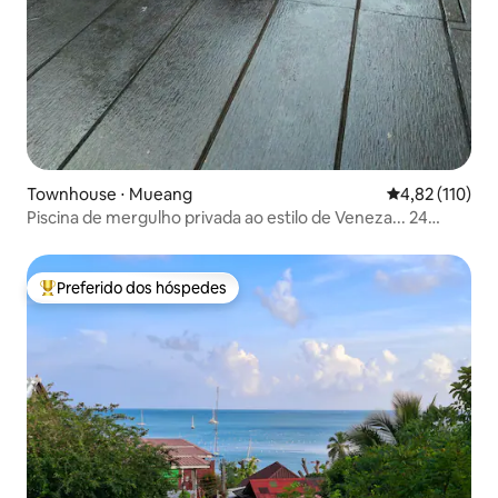
Townhouse ⋅ Mueang
4,82 de uma av
4,82 (110)
Piscina de mergulho privada ao estilo de Veneza... 24
horas
Preferido dos hóspedes
Entre os melhores preferidos dos hóspedes