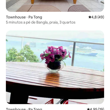
Townhouse ⋅ Pa Tong
4,8 de uma a
4,8 (49)
5 minutos a pé de Bangla, praia, 3 quartos
Townhouse ⋅ Pa Tong
4,95 de uma a
4,95 (19)