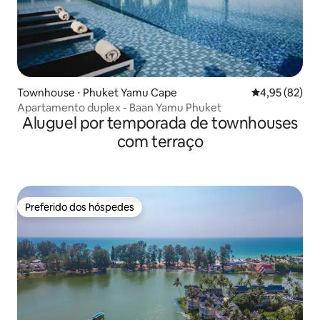
Townhouse ⋅ Phuket Yamu Cape
4,95 de uma a
4,95 (82)
Apartamento duplex - Baan Yamu Phuket
Aluguel por temporada de townhouses
com terraço
Preferido dos hóspedes
Preferido dos hóspedes