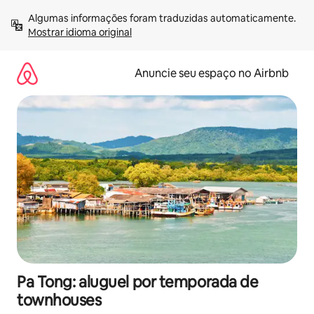
Pular
Algumas informações foram traduzidas automaticamente. 
para
Mostrar idioma original
o
conteúdo
Anuncie seu espaço no Airbnb
Pa Tong: aluguel por temporada de
townhouses