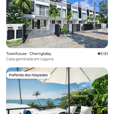
Townhouse ⋅ Cherngtalay
5 de uma 
5 (4)
Casa geminada em Laguna
Preferido dos hóspedes
Preferido dos hóspedes