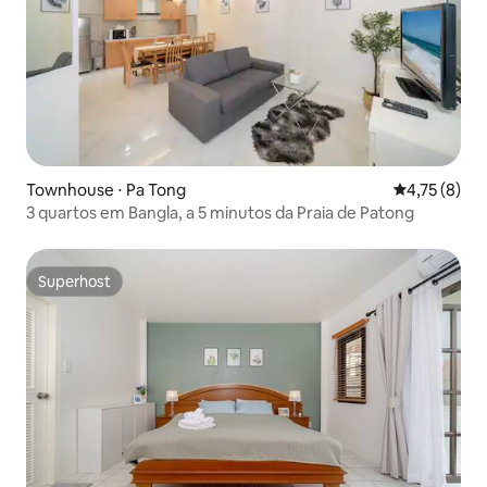
Townhouse ⋅ Pa Tong
4,75 de uma 
4,75 (8)
3 quartos em Bangla, a 5 minutos da Praia de Patong
Superhost
Superhost