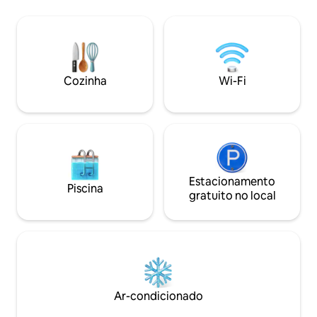
equipada com um 
Patong 4th Street e na 5th Street, onde
enorme, onde você
você pode ver uma vista muito
apreciar o pôr do 
agradável para o mar.As instalações de
salas de baixo tê
estar ao redor estão totalmente
terraço na cobert
equipadas, 3 minutos a pé à esquerda do
panorâmica do ma
portão da vila 7.11 Loja de conveniência
Cozinha
Wi-Fi
indescritível. Ao 
super barata Super barato
fazer um churrasco
Supermercado Família Há muitos
A enorme sala de e
restaurantes, bancos de aluguel de
mar tem vista para
carros trocam dinheiro para farmácias
para o mar, que 
lojas de massagem.......... tudo o que
de manhã à noite. 
você precisa para sua viagem de férias
Marriott e do Amar
de vida. A vila é tranquila e o lugar mais
centro de Patong,
animado em Patong: Jungceylon
Estacionamento
Piscina
agitação. A 3 minu
shopping Jungceylon; Banzaan Fresh
gratuito no local
dos bares, onde v
Market; bar street Bangla; Patong
desfrutar de vário
Beach, Patong Beach, fica a cerca de
lojas de conveniên
800 metros, a 5 minutos de carro.
mar. Nas proximi
Observação: fornecemos serviço de
tranquila praia Par
aluguel de motocicletas, você pode
comum de borda i
informar à governanta quando precisa
de águas rasas e 
fazer o check-in!O anfitrião é um chinês
Ar-condicionado
profundas para us
que mora na Tailândia há muito tempo,
está muito familiarizado com Phuket, a