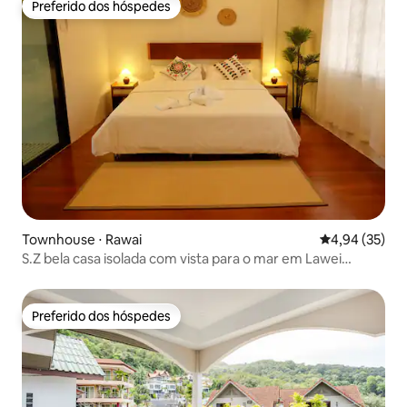
comodidades
Preferido dos hóspedes
Preferido dos hóspedes
Townhouse ⋅ Rawai
4,94 de uma a
4,94 (35)
S.Z bela casa isolada com vista para o mar em Lawei
Beach, a 100 metros da praia. Você pode ir para uma
viagem de ilha em frente à porta. Localização ideal para
casais e famílias
Preferido dos hóspedes
Preferido dos hóspedes