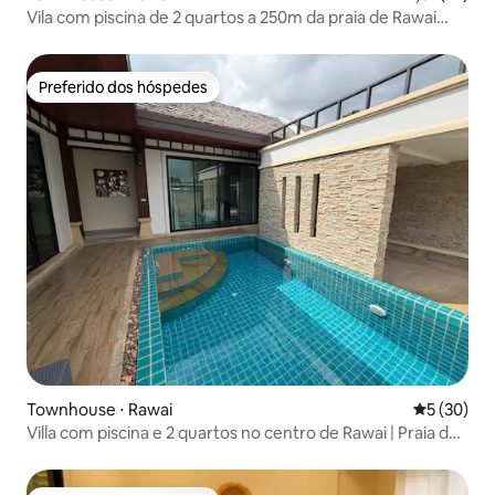
Vila com piscina de 2 quartos a 250m da praia de Rawai
2D2
Preferido dos hóspedes
Preferido dos hóspedes
Townhouse ⋅ Rawai
5 de uma a
5 (30)
Villa com piscina e 2 quartos no centro de Rawai | Praia de
Rawai a 250 metros | Mercado de frutos do mar perto do
mar - Península de Shenxian | Completo com todas as