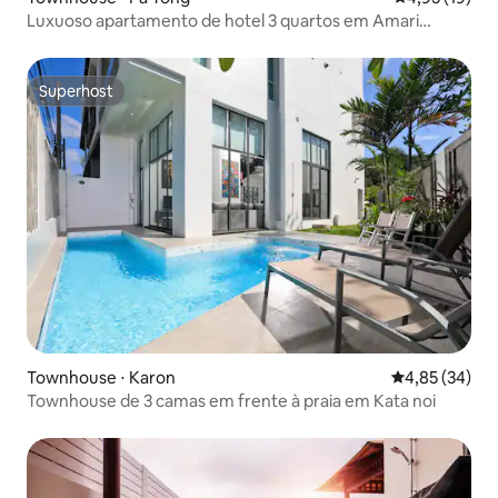
Luxuoso apartamento de hotel 3 quartos em Amari
Phuket, Patong Beach
Superhost
Superhost
Townhouse ⋅ Karon
4,85 de uma a
4,85 (34)
Townhouse de 3 camas em frente à praia em Kata noi