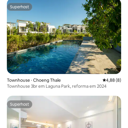
Superhost
Superhost
Townhouse ⋅ Choeng Thale
4,88 de uma 
4,88 (8)
Townhouse 3br em Laguna Park, reforma em 2024
Superhost
Superhost