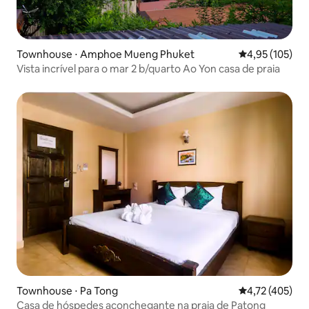
Townhouse ⋅ Amphoe Mueng Phuket
4,95 de uma av
4,95 (105)
Vista incrível para o mar 2 b/quarto Ao Yon casa de praia
Townhouse ⋅ Pa Tong
4,72 de uma av
4,72 (405)
Casa de hóspedes aconchegante na praia de Patong