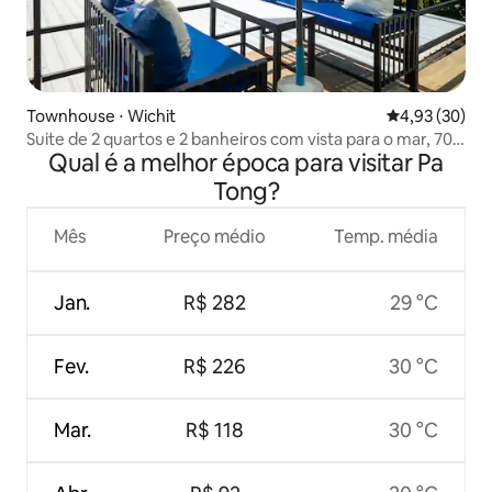
Townhouse ⋅ Wichit
4,93 de uma a
4,93 (30)
Suite de 2 quartos e 2 banheiros com vista para o mar, 70
Qual é a melhor época para visitar Pa
metros quadrados (1 minuto da praia) Edifício C
Tong?
Mês
Preço médio
Temp. média
Jan.
R$ 282
29 °C
Fev.
R$ 226
30 °C
Mar.
R$ 118
30 °C