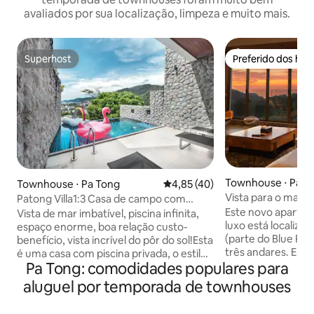
avaliados por sua localização, limpeza e muito mais.
Superhost
Preferido dos hó
Superhost
Preferido dos hó
Townhouse ⋅ Pa T
Townhouse ⋅ Pa Tong
4,85 de uma avaliação média de
4,85 (40)
Vista para o mar n
Patong Villa1:3 Casa de campo com
piscina [Dois quartos com vista para o
Este novo apartam
Vista de mar imbatível, piscina infinita,
mar] Perto de Ban Zan Jiang Xi Leng Hai
luxo está localiza
espaço enorme, boa relação custo-
Tan [Governanta trilingue]
(parte do Blue Poi
benefício, vista incrível do pôr do sol!Esta
três andares. Este
é uma casa com piscina privada, o estilo
Pa Tong: comodidades populares para
apartamento em te
geral é moderno, com uma vista para o
vista e configura
mar muito bonita, vista aberta, olhando
aluguel por temporada de townhouses
complexo. Ao entr
para a atmosfera, muito confortável
principal e a sala 
para ficar.A moradia está localizada na