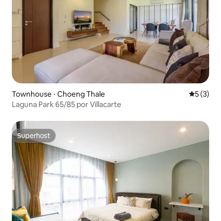
Townhouse ⋅ Choeng Thale
5 de uma 
5 (3)
Laguna Park 65/85 por Villacarte
Superhost
Superhost