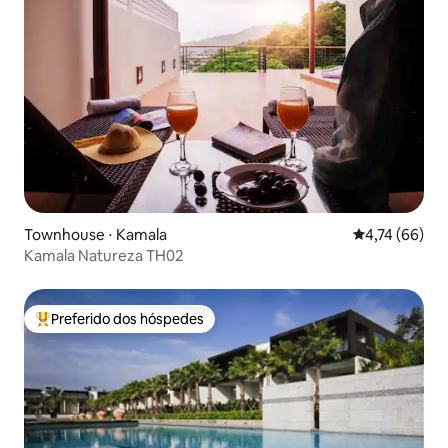
Townhouse ⋅ Kamala
4,74 de uma a
4,74 (66)
Kamala Natureza TH02
Preferido dos hóspedes
Entre os melhores preferidos dos hóspedes