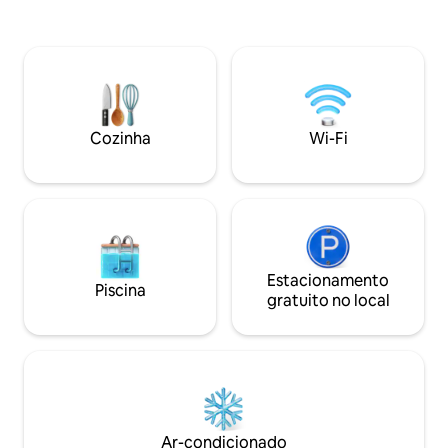
motorizadas.Cozinha totalmente
cama queen extra 
equipada com estação de café e forno
para dormir. A sal
com fritadeira a ar.Os quartos oferecem
A cozinha tem ban
roupa de cama de qualidade e espaço
está totalmente a
organizado no armário.Estacionamento
preparar qualquer
privativo na entrada da garagem, check-
mesa de jantar ac
in automático facilitado e quintal
cozinha acomoda mais 3. Q
Cozinha
Wi-Fi
cercado com pátio.Localização
fogueira. Animais
conveniente, perto de lojas,
bem-vindos. O qui
restaurantes, hospitais e rodovias.
parcialmente cerc
Estacionamento
Piscina
gratuito no local
Ar-condicionado