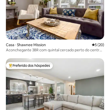
Casa ⋅ Shawnee Mission
5 de uma a
5 (20)
Aconchegante 3BR com quintal cercado perto do centro
da cidade OP
Preferido dos hóspedes
Entre os melhores preferidos dos hóspedes