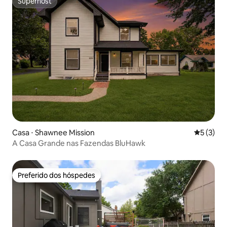
Superhost
Superhost
Casa ⋅ Shawnee Mission
5 de uma 
5 (3)
A Casa Grande nas Fazendas BluHawk
Preferido dos hóspedes
Preferido dos hóspedes