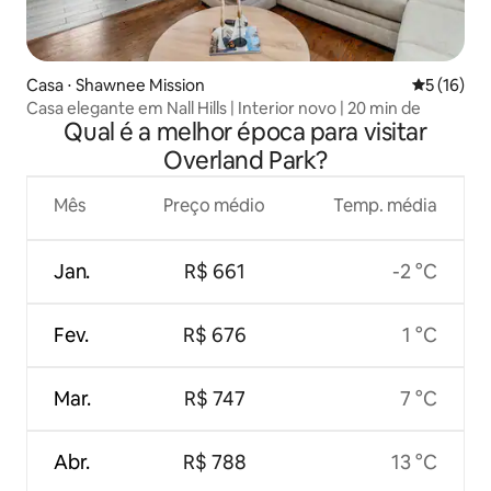
Casa ⋅ Shawnee Mission
5 de uma a
5 (16)
Casa elegante em Nall Hills | Interior novo | 20 min de
Qual é a melhor época para visitar
Overland Park?
Mês
Preço médio
Temp. média
Jan.
R$ 661
-2 °C
Fev.
R$ 676
1 °C
Mar.
R$ 747
7 °C
Abr.
R$ 788
13 °C