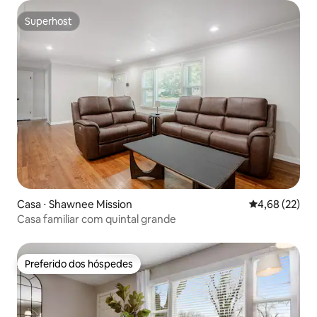
Superhost
Superhost
Casa ⋅ Shawnee Mission
4,68 de uma a
4,68 (22)
Casa familiar com quintal grande
Preferido dos hóspedes
Preferido dos hóspedes