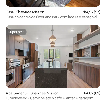
Casa ⋅ Shawnee Mission
4,97 de uma a
4,97 (97)
Casa no centro de Overland Park com lareira e espaço de
trabalho
Superhost
Superhost
Apartamento ⋅ Shawnee Mission
4,82 de uma a
4,82 (82)
Tumbleweed - Caminhe até o café + jantar + garagem