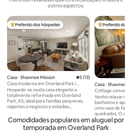
outros aspectos.
Preferido dos hóspedes
Preferido dos 
Entre os melhores preferidos dos hóspedes
Entre os melhore
Casa ⋅ Shawnee Mission
5 de uma avaliação média de
5 (13)
Casa moderna em Overland Park |
Casa ⋅ Shawnee Mi
Estacionamento gratuito | Wi-Fi rápido
Hospede-se nesta casa elegante e
Cottage convenie
totalmente reformada em Overland
em rua tranquila
Venha relaxar nest
Park, KS, ideal para famílias pequenas,
banheiros e aprove
viajantes a negócios e estadias
uma casa de famíli
prolongadas.Layout amplo e iluminado
quadrados. O quar
com assentos confortáveis, mesa de
Comodidades populares em aluguel por
queen size, Smart
jantar para 6 pessoas, TVs Roku em
banheiro privativ
temporada em Overland Park
todos os ambientes e persianas
cama queen. O so