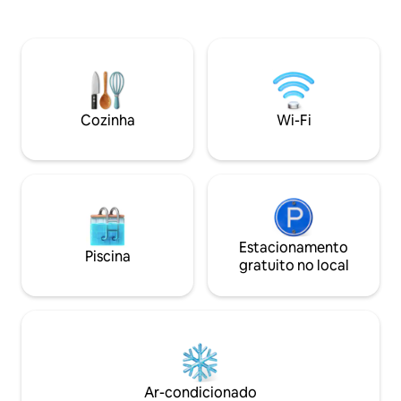
Estacionamento privativo, entrada e
frente. Inclui: qua
acesso independente - Todas as
para o mar, segun
comodidades incluídas: ar condicionado,
mezanino, banhei
Wi-Fi de fibra de alta velocidade, smart
americana equipa
TV, frigobar gratuito, máquina
mesa de jantar, mó
Nespresso, equipamentos de fitness,
espreguiçadeiras.
cofre, toalhas, lavanderia,... - Privacidade
churrasqueira e bi
Cozinha
Wi-Fi
total - Um verdadeiro refúgio de paz -
Até breve
100% de satisfação do hóspede
Estacionamento
Piscina
gratuito no local
Ar-condicionado