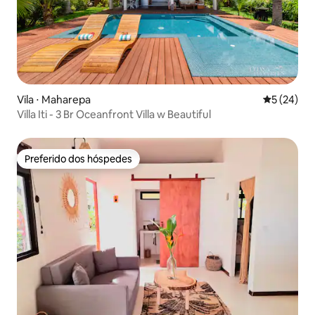
Vila ⋅ Maharepa
5 de uma a
5 (24)
Villa Iti - 3 Br Oceanfront Villa w Beautiful
Preferido dos hóspedes
Preferido dos hóspedes