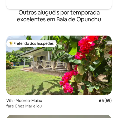
Outros aluguéis por temporada
excelentes em Baía de Opunohu
Preferido dos hóspedes
Entre os melhores preferidos dos hóspedes
Vila ⋅ Moorea-Maiao
5 de uma a
5 (59)
fare Chez Marie lou