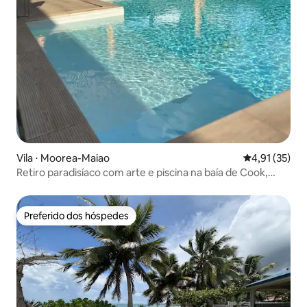
Vila ⋅ Moorea-Maiao
4,91 de uma a
4,91 (35)
Retiro paradisíaco com arte e piscina na baía de Cook,
Moorea
Preferido dos hóspedes
Preferido dos hóspedes