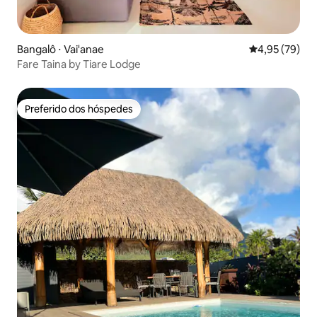
Bangalô ⋅ Vai'anae
4,95 de uma a
4,95 (79)
Fare Taina by Tiare Lodge
Preferido dos hóspedes
Preferido dos hóspedes