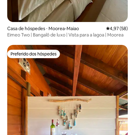
Casa de hóspedes ⋅ Moorea-Maiao
4,97 de uma a
4,97 (58)
Eimeo Two | Bangalô de luxo | Vista para a lagoa | Moorea
Preferido dos hóspedes
Preferido dos hóspedes