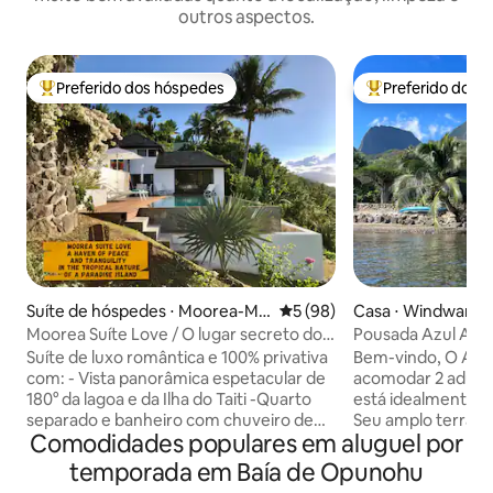
outros aspectos.
Preferido dos hóspedes
Preferido dos 
Entre os melhores preferidos dos hóspedes
Entre os melhore
Suíte de hóspedes ⋅ Moorea-Mai
5 de uma avaliação média de
5 (98)
Casa ⋅ Windward I
ao
Moorea Suíte Love / O lugar secreto dos
Pousada Azul Atih
amantes
Suíte de luxo romântica e 100% privativa
Bem-vindo, O Ati
com: - Vista panorâmica espetacular de
acomodar 2 adultos
180° da lagoa e da Ilha do Taiti -Quarto
está idealmente lo
separado e banheiro com chuveiro de
Seu amplo terraço
Comodidades populares em aluguel por
efeito chuva - Grande piscina espelhada
magnífica sobre a 
privativa - Banheira de hidromassagem
e dá acesso diret
temporada em Baía de Opunohu
(com jatos de massagem) ​-
de areia cinza: c