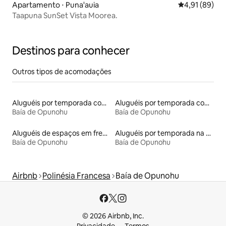
Apartamento ⋅ Puna'auia
4,91 de uma a
4,91 (89)
Taapuna SunSet Vista Moorea.
Destinos para conhecer
Outros tipos de acomodações
Aluguéis por temporada com café da manhã
Aluguéis por temporada com acesso à praia
Baía de Opunohu
Baía de Opunohu
Aluguéis de espaços em frente à praia
Aluguéis por temporada na orla
Baía de Opunohu
Baía de Opunohu
Airbnb
Polinésia Francesa
Baía de Opunohu
© 2026 Airbnb, Inc.