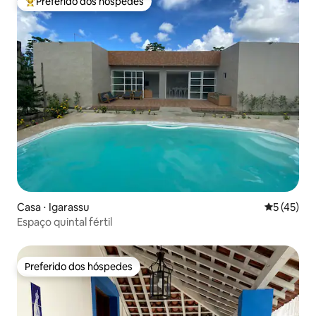
Preferido dos hóspedes
Entre os melhores preferidos dos hóspedes
Casa ⋅ Igarassu
5 de uma a
5 (45)
Espaço quintal fértil
Preferido dos hóspedes
Preferido dos hóspedes