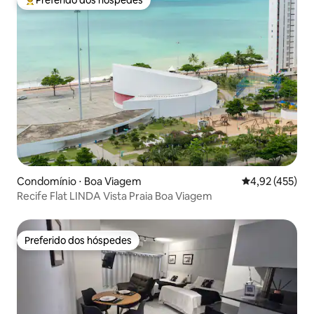
Preferido dos hóspedes
Entre os melhores preferidos dos hóspedes
Condomínio ⋅ Boa Viagem
4,92 de uma av
4,92 (455)
Recife Flat LINDA Vista Praia Boa Viagem
Preferido dos hóspedes
Preferido dos hóspedes