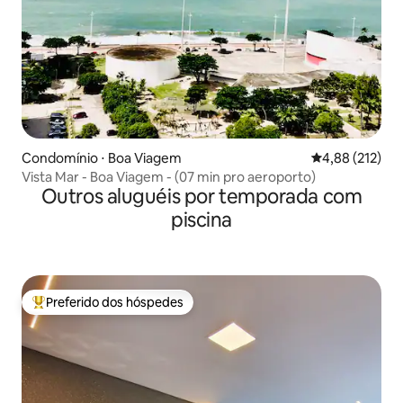
Condomínio ⋅ Boa Viagem
4,88 de uma av
4,88 (212)
Vista Mar - Boa Viagem - (07 min pro aeroporto)
Outros aluguéis por temporada com
piscina
Preferido dos hóspedes
Entre os melhores preferidos dos hóspedes