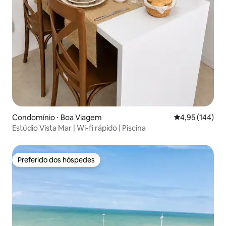
Condomínio ⋅ Boa Viagem
4,95 de uma av
4,95 (144)
Estúdio Vista Mar | Wi-fi rápido | Piscina
Preferido dos hóspedes
Preferido dos hóspedes