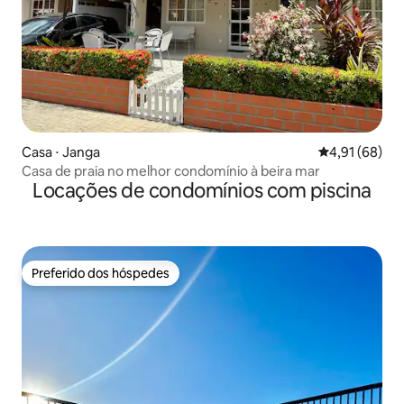
Casa ⋅ Janga
4,91 de uma a
4,91 (68)
Casa de praia no melhor condomínio à beira mar
Locações de condomínios com piscina
Preferido dos hóspedes
Preferido dos hóspedes