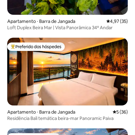
Apartamento ⋅ Barra de Jangada
4,97 de uma a
4,97 (35)
Loft Duplex Beira Mar | Vista Panorâmica 34º Andar
Preferido dos hóspedes
Entre os melhores preferidos dos hóspedes
Apartamento ⋅ Barra de Jangada
5 de uma a
5 (36)
Residência Bali temática beira-mar Panoramic Paiva