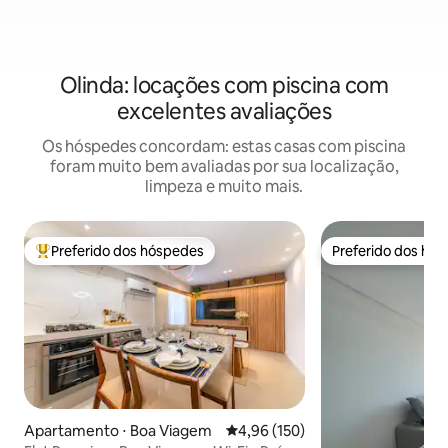
Olinda: locações com piscina com
excelentes avaliações
Os hóspedes concordam: estas casas com piscina
foram muito bem avaliadas por sua localização,
limpeza e muito mais.
Preferido dos hóspedes
Preferido dos hó
Entre os melhores preferidos dos hóspedes
Preferido dos hó
Apartamento ⋅ Boa Viagem
4,96 de uma avaliação média de 
4,96 (150)