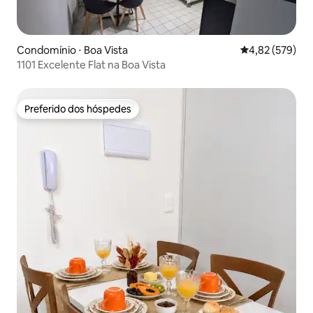
Condomínio ⋅ Boa Vista
4,82 de uma av
4,82 (579)
1101 Excelente Flat na Boa Vista
Preferido dos hóspedes
Preferido dos hóspedes