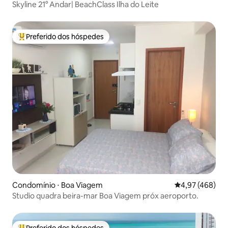
Skyline 21° Andar| BeachClass Ilha do Leite
Preferido dos hóspedes
Entre os melhores preferidos dos hóspedes
Condomínio ⋅ Boa Viagem
4,97 de uma av
4,97 (468)
Studio quadra beira-mar Boa Viagem próx aeroporto.