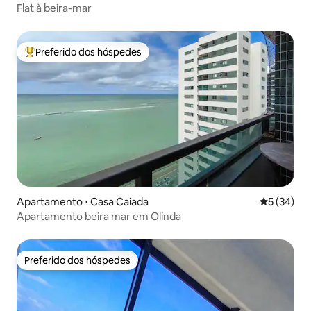
Flat à beira-mar
Preferido dos hóspedes
Entre os melhores preferidos dos hóspedes
Apartamento ⋅ Casa Caiada
5 de uma a
5 (34)
Apartamento beira mar em Olinda
Preferido dos hóspedes
Preferido dos hóspedes