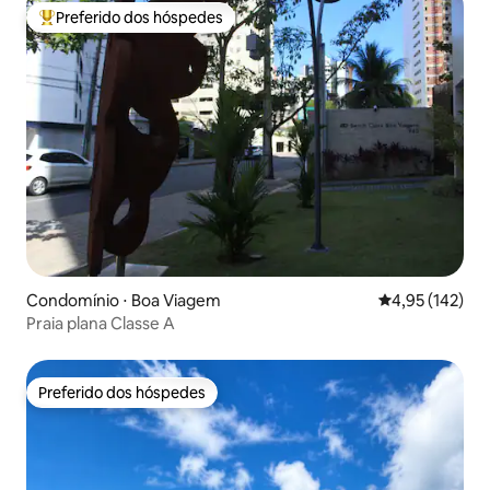
Preferido dos hóspedes
Entre os melhores preferidos dos hóspedes
Condomínio ⋅ Boa Viagem
4,95 de uma av
4,95 (142)
Praia plana Classe A
Preferido dos hóspedes
Preferido dos hóspedes