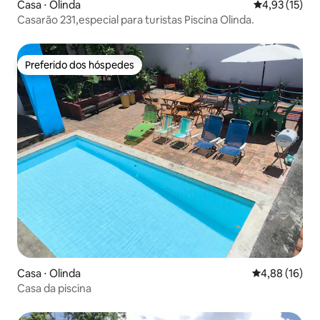
Casa ⋅ Olinda
4,93 de uma a
4,93 (15)
Casarão 231,especial para turistas Piscina Olinda.
Preferido dos hóspedes
Preferido dos hóspedes
Casa ⋅ Olinda
4,88 de uma a
4,88 (16)
Casa da piscina