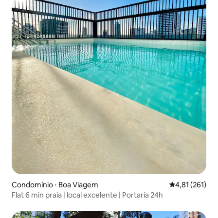
Condomínio ⋅ Boa Viagem
4,81 de uma av
4,81 (261)
Flat 6 min praia | local excelente | Portaria 24h