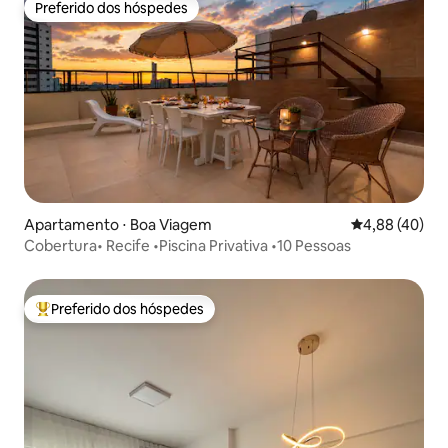
Preferido dos hóspedes
Preferido dos hóspedes
Apartamento ⋅ Boa Viagem
4,88 de uma a
4,88 (40)
Cobertura• Recife •Piscina Privativa •10 Pessoas
Preferido dos hóspedes
Entre os melhores preferidos dos hóspedes