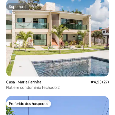
Superhost
Superhost
Casa ⋅ Maria Farinha
4,93 de uma a
4,93 (27)
Flat em condomínio fechado 2
Preferido dos hóspedes
Preferido dos hóspedes