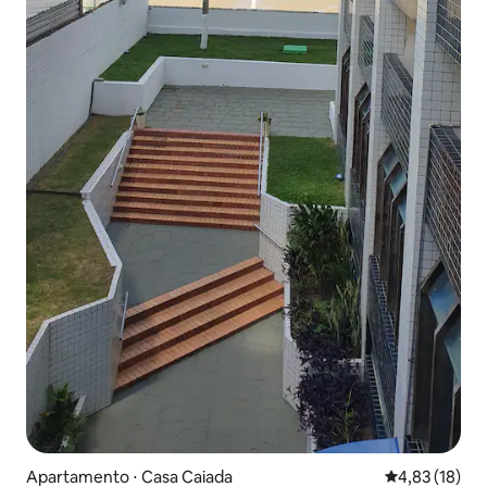
Apartamento ⋅ Casa Caiada
4,83 de uma a
4,83 (18)