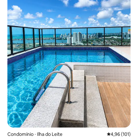
Condomínio ⋅ Ilha do Leite
4,96 de uma av
4,96 (101)