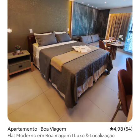
Apartamento ⋅ Boa Viagem
4,98 de uma a
4,98 (54)
Flat Moderno em Boa Viagem I Luxo & Localização