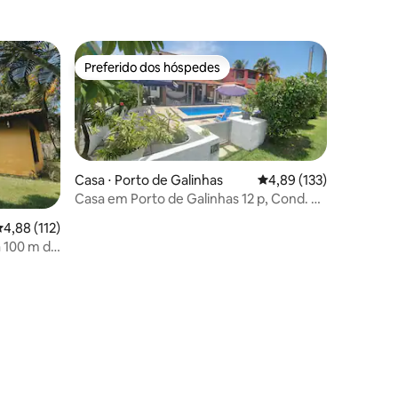
Preferido dos hóspedes
Preferido dos hóspedes
Casa ⋅ Porto de Galinhas
4,89 de uma avaliação 
4,89 (133)
Casa em Porto de Galinhas 12 p, Cond. P.
Beira Mar
,88 de uma avaliação média de 5, 112 avaliações
4,88 (112)
 100 m do