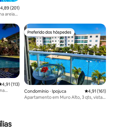
,89 de uma avaliação média de 5, 201 avaliações
4,89 (201)
na areia
Preferido dos hóspedes
Preferido dos hóspedes
4,91 de uma avaliação média de 5, 113 avaliações
4,91 (113)
ina
Condomínio ⋅ Ipojuca
4,91 de uma avaliação 
4,91 (161)
Apartamento em Muro Alto, 3 qts, vista
p/ piscinas
ções
lias