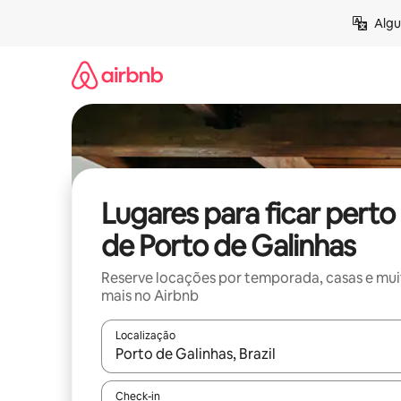
Pular
Algu
para
o
conteúdo
Lugares para ficar perto
de Porto de Galinhas
Reserve locações por temporada, casas e mu
mais no Airbnb
Localização
Quando os resultados estiverem disponíveis, expl
Check-in