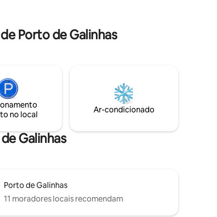
terraço
condicionado - sala e quartos Cozinha
te
completa Wi-Fi Estacionamento Enxoval
completo Berço
de Porto de Galinhas
ionamento
Ar-condicionado
to no local
 de Galinhas
Porto de Galinhas
11 moradores locais recomendam