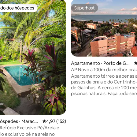
rido dos hóspedes
Superhost
 melhores preferidos dos hóspedes
Superhost
édia de 5, 198 avaliações
Apartamento ⋅ Porto de Gali
4
nhas
AP Novo a 100m da melhor praia
quartos
Apartamento térreo a apenas 
passos da praia e do Centrinho
de Galinhas. A cerca de 200 me
piscinas naturais. Faça tudo se
alugar carro com supermercad
farmácias, restaurantes e opçõ
lazer. Apartamento com 2 quar
banheiro, cozinha equipada e s
hóspedes ⋅ Maracai
4,97 de uma avaliação média de 5, 152 avalia
4,97 (152)
estar e jantar. Condomínio fami
 Refúgio Exclusivo Pé/Areia e
uma piscina e churrasqueira no
V
io exclusivo pé na areia no
térreo, salão de festas no terr