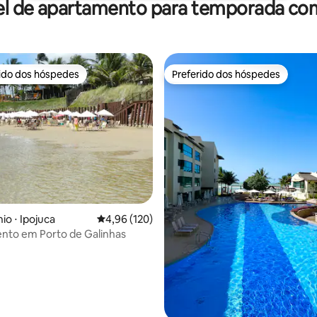
el de apartamento para temporada com
rido dos hóspedes
Preferido dos hóspedes
 melhores preferidos dos hóspedes
Preferido dos hóspedes
édia de 5, 109 avaliações
o ⋅ Ipojuca
4,96 de uma avaliação média de 5, 120 avalia
4,96 (120)
nto em Porto de Galinhas