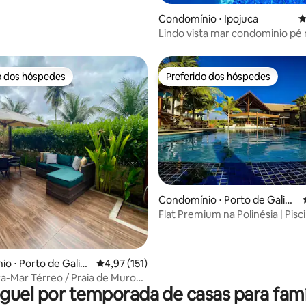
Condomínio ⋅ Ipojuca
4
Lindo vista mar condominio pé 
Muro Alto
o dos hóspedes
Preferido dos hóspedes
o dos hóspedes
Preferido dos hóspedes
édia de 5, 103 avaliações
Condomínio ⋅ Porto de Galinh
as
Flat Premium na Polinésia | Pisc
privativa
o ⋅ Porto de Galin
4,97 de uma avaliação média de 5, 151 avalia
4,97 (151)
 Térreo / Praia de Muro
guel por temporada de casas para famí