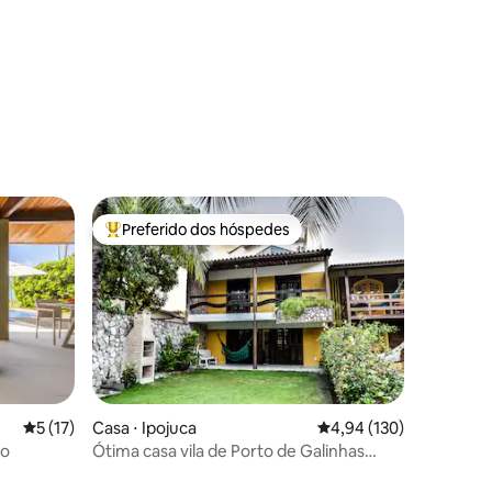
ções
Preferido dos hóspedes
os hóspedes
Entre os melhores preferidos dos hóspedes
5 de uma avaliação média de 5, 17 avaliações
5 (17)
Casa ⋅ Ipojuca
4,94 de uma avaliação 
4,94 (130)
to
Ótima casa vila de Porto de Galinhas
perto do mar