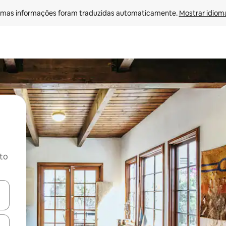
mas informações foram traduzidas automaticamente. 
Mostrar idioma
ito
ore-os usando as seta para cima e para baixo do teclado ou tocando e