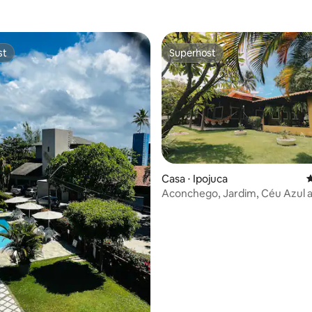
st
Superhost
st
Superhost
média de 5, 34 avaliações
Casa ⋅ Ipojuca
4
Aconchego, Jardim, Céu Azul a
mar:Temos !