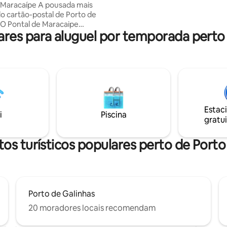
 Maracaípe A pousada mais
vista para o mar. *A piscina do 
o cartão-postal de Porto de
(rooftop) está temporariamen
(O Pontal de Maracaipe
indisponível*
es para aluguel por temporada perto 
 naturais, encontro do rio com o
amoso pôr do sol do Pontal.
 e Bangalô 2 – cada um
 exclusivo: • Piscina privativa •
rivativo • Cozinha completa
Privacidade total. Áreas
hadas só as distantes
/mirante e fitness). Natureza
Estac
História por família nativa.
i
Piscina
gratui
Exclusividad
os turísticos populares perto de Porto
Porto de Galinhas
20 moradores locais recomendam