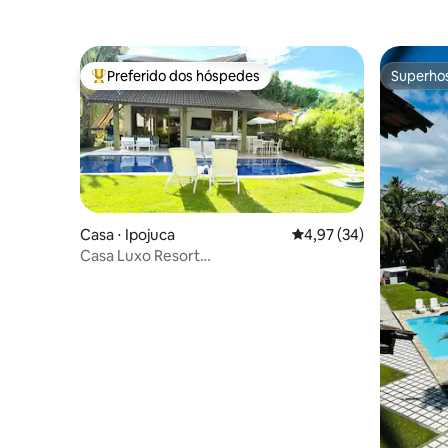
Preferido dos hóspedes
Superho
Entre os melhores preferidos dos hóspedes
Superho
Casa ⋅ Ipojuca
4,97 de uma avaliação 
4,97 (34)
Casa Luxo Resort
Malawi•4Suítes•Varanda Gourmet