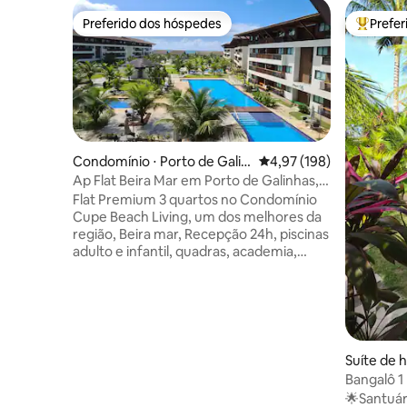
Preferido dos hóspedes
Prefe
Preferido dos hóspedes
Entre os
Condomínio ⋅ Porto de Galin
4,97 de uma avaliação m
4,97 (198)
has
Ap Flat Beira Mar em Porto de Galinhas,
Cupe Beach
Flat Premium 3 quartos no Condomínio
Cupe Beach Living, um dos melhores da
região, Beira mar, Recepção 24h, piscinas
adulto e infantil, quadras, academia,
salão de jogos, brinquedoteca,
cineminha, restaurante, loja de
conveniência ,cadeiras de praia e guarda
sol. Acomoda até 8 pessoas mais
1criança menor de 12anos. Quartos e sala
com ar condicionado, suite com
Suíte de 
frigobar,sala de estar com Smartv e sofá
pe
Bangalô 1
cama, WI FI, cozinha completa ,varanda
Piscina P
🌟Santuár
gourmet com churrasqueira a gás e vista