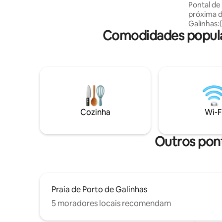
Pontal de
para as piscinas.
próxima d
Galinhas:
Comodidades popular
).Piscinas
mar e o f
Bangalô 1
totalmente
Terraço p
privativa 
compartil
(quiosque
original E 
Cozinha
Wi-F
Conforto+
Outros pont
Praia de Porto de Galinhas
5 moradores locais recomendam