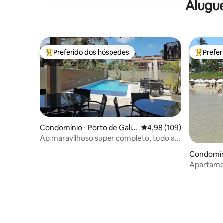
Alugu
Preferido dos hóspedes
Prefe
Entre os melhores preferidos dos hóspedes
Entre os
Condomínio ⋅ Porto de Galin
4,98 de uma avaliação m
4,98 (109)
has
Ap maravilhoso super completo, tudo a
pé em Porto
Condomíni
Apartame