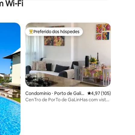
 Wi-Fi
Preferido dos hóspedes
Entre os melhores preferidos dos hóspedes
ções
Condomínio ⋅ Porto de Galin
4,97 de uma avaliação 
4,97 (105)
has
CenTro de PorTo de GaLinHas com vista
Verde.