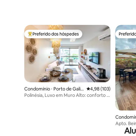
Preferido dos hóspedes
Preferid
Entre os melhores preferidos dos hóspedes
Preferid
Condomínio ⋅ Porto de Galin
4,98 de uma avaliação m
4,98 (103)
has
Polinésia, Luxo em Muro Alto: conforto e
lazer
Condomíni
has
Apto. Beira-Mar
Alu
Alto