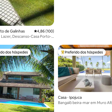
rto de Galinhas
4,86 de uma avaliação média de 5, 100 avalia
4,86 (100)
 Lazer, Descanso-Casa Porto-
eside
rido dos hóspedes
Preferido dos hóspedes
 melhores preferidos dos hóspedes
Entre os melhores preferidos d
Casa ⋅ Ipojuca
édia de 5, 218 avaliações
Bangalô beira-mar em Muro Al