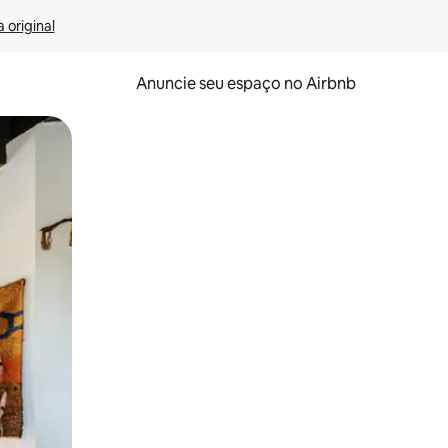
 original
Anuncie seu espaço no Airbnb
 deslizando o dedo na tela.