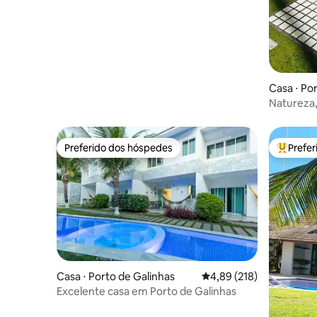
Casa ⋅ Po
Natureza,
Merepe R
Preferido dos hóspedes
Prefe
Preferido dos hóspedes
Entre os
Casa ⋅ Porto de Galinhas
4,89 de uma avaliação m
4,89 (218)
Excelente casa em Porto de Galinhas