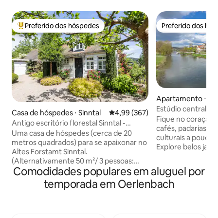
Preferido dos hóspedes
Preferido dos hó
Entre os melhores preferidos dos hóspedes
Preferido dos hó
Apartamento ⋅ Bad
Estúdio central p
Casa de hóspedes ⋅ Sinntal
4,99 de uma avaliação média de 
4,99 (367)
banhos termais
Fique no coração 
Antigo escritório florestal Sinntal -
cafés, padarias, r
naturalmente adorável
Uma casa de hóspedes (cerca de 20
culturais a poucos
metros quadrados) para se apaixonar no
Explore belos jard
Altes Forstamt Sinntal.
termais e passeio
(Alternativamente 50 m²/ 3 pessoas:
rio, tudo a uma cur
Comodidades populares em aluguel por
NOVO apartamento Altes Forstamt
Retorne a um est
Sinntal) Equipamento de alta qualidade
temporada em Oerlenbach
uma cama confort
com piso aquecido, colchão de molas
trabalho e tudo o 
ensacadas + detalhes encantadores,
uma estadia relaxante. ✨ Um 
como iluminação Iluminação, criam um
dos Hóspedes, am
clima de bem-estar absoluto Jardim