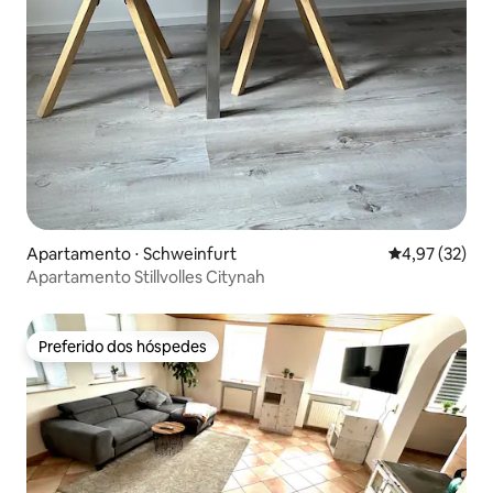
Apartamento ⋅ Schweinfurt
4,97 de uma a
4,97 (32)
Apartamento Stillvolles Citynah
Preferido dos hóspedes
Preferido dos hóspedes