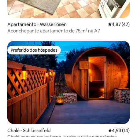
Apartamento ⋅ Wasserlosen
4,87 de uma a
4,87 (47)
Aconchegante apartamento de 75 m² na A7
Preferido dos hóspedes
Preferido dos hóspedes
Chalé ⋅ Schlüsselfeld
4,93 de uma a
4,93 (14)
Chalé com sauna externa, lareira e vista panorâmica