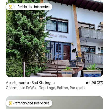
Preferido dos hóspedes
Entre os melhores preferidos dos hóspedes
Apartamento ⋅ Bad Kissingen
4,96 de uma a
4,96 (27)
Charmante FeWo – Top-Lage, Balkon, Parkplatz
Preferido dos hóspedes
Entre os melhores preferidos dos hóspedes