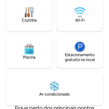
interiores impecáve
privado com terraço e churrasqueira.
excelente comunic
Vistas panorâmicas dos montes Rhön e
central. Reserve sua estadia em Bad
Spessart 1 animal de estimação
Kissingen hoje.
permitido Belas águas termais + áreas de
Cozinha
Wi-Fi
esqui nas proximidades Excelente rede
de ciclovias, por exemplo,
Rhönexpr.Bahnradweg, R2 Banho
natural, caminhadas, pesca com mosca
Estacionamento
Piscina
gratuito no local
Ar-condicionado
Fique perto dos principais pontos