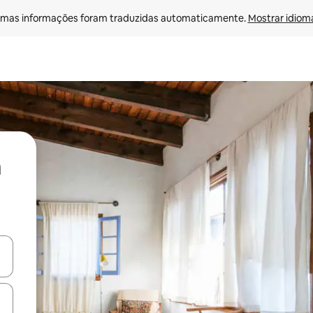
mas informações foram traduzidas automaticamente. 
Mostrar idioma
ore-os usando as seta para cima e para baixo do teclado ou tocando e