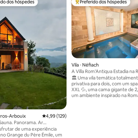
rido dos hóspedes
Preferido dos hóspedes
 melhores preferidos dos hóspedes
Entre os melhores preferidos d
édia de 5, 128 avaliações
Vila ⋅ Néfiach
A Villa Rom'Antiqua Estadia na
Antiga
🏛️ Uma vila temática totalmen
privativa para dois, com um spa
XXL 💦, uma cama gigante de 2,
um ambiente inspirado na Roma
📍 A apenas 15 minutos de Perp
Villa Rom'Antiqua é ideal para 
aniversário 🎂, uma noite de núp
yros-Arbouix
4,99 de uma avaliação média de 5, 129 avalia
4,99 (129)
um pedido de casamento 🌹 o
 Sauna. Panorama. Ar
escapada romântica ❤️ 🔐 Sem espaços
ado. Terminal elétrico
frutar de uma experiência
compartilhados ou vizinhos em 
 no Grange du Père Émile, um
80 m², jardim privativo 🌿, spa i