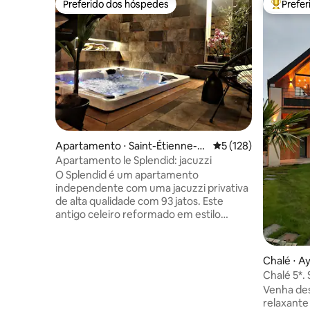
Preferido dos hóspedes
Prefe
Preferido dos hóspedes
Entre os
Apartamento ⋅ Saint-Étienne-d
5 de uma avaliação m
5 (128)
es-Sorts
Apartamento le Splendid: jacuzzi
O Splendid é um apartamento
independente com uma jacuzzi privativa
de alta qualidade com 93 jatos. Este
antigo celeiro reformado em estilo
contemporâneo, onde se misturam a
pedra e o design, lhe proporcionará
elegância e conforto. Idealmente
Chalé ⋅ A
localizado em Saint Etienne des Sorts, no
Chalé 5*.
Gard, uma pequena vila encantadora
condicion
Venha des
construída às margens do Ródano. A 20
relaxante
km de La Roque-sur-Cèze e suas