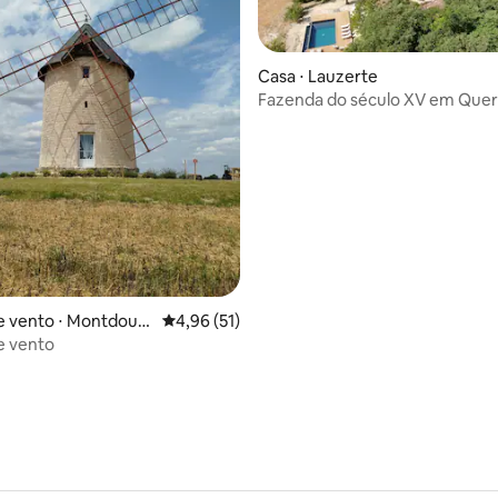
Casa ⋅ Lauzerte
Fazenda do século XV em Que
média de 5, 67 avaliações
e vento ⋅ Montdoum
4,96 de uma avaliação média de 5, 51 avalia
4,96 (51)
e vento