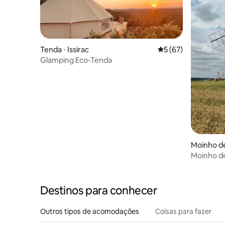
Tenda ⋅ Issirac
5 de uma avaliação 
5 (67)
Glamping Eco-Tenda
Moinho d
erc
Moinho d
Destinos para conhecer
Outros tipos de acomodações
Coisas para fazer