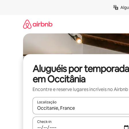
Pular
Algu
para
o
conteúdo
Aluguéis por temporada
em Occitânia
Encontre e reserve lugares incríveis no Airbnb
Localização
Quando os resultados estiverem disponíveis, expl
Check-in