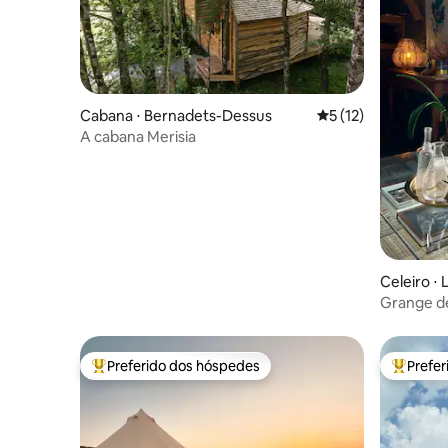
Cabana ⋅ Bernadets-Dessus
5 de uma avaliação 
5 (12)
A cabana Merisia
Celeiro ⋅ 
Grange d
Preferido dos hóspedes
Prefe
Entre os melhores preferidos dos hóspedes
Entre os