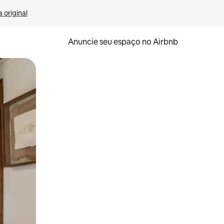
 original
Anuncie seu espaço no Airbnb
 deslizando o dedo na tela.