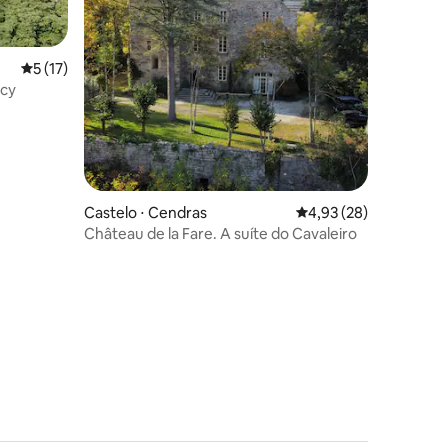
5 de uma avaliação média de 5, 17 avaliações
5 (17)
rcy
Castelo ⋅ Cendras
4,93 de uma avaliação
4,93 (28)
Château de la Fare. A suíte do Cavaleiro
ções