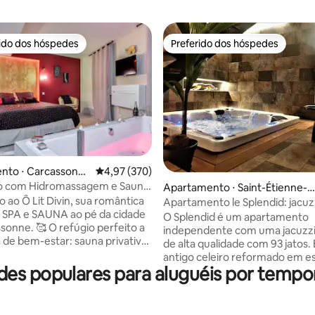
rido dos hóspedes
Preferido dos hóspedes
 melhores preferidos dos hóspedes
Preferido dos hóspedes
édia de 5, 132 avaliações
nto ⋅ Carcassonn
4,97 de uma avaliação média de 5, 370 avalia
4,97 (370)
xo com Hidromassagem e Sauna
Apartamento ⋅ Saint-Étienne-d
ité
 ao Ô Lit Divin, sua romântica
es-Sorts
Apartamento le Splendid: jacuz
 SPA e SAUNA ao pé da cidade
O Splendid é um apartamento
efúgio perfeito a
independente com uma jacuzzi 
de alta qualidade com 93 jatos. 
ra de hidromassagem XXL.
antigo celeiro reformado em es
nforto: cama King Size, lareira
des populares para aluguéis por temp
contemporâneo, onde se mist
aconchegante e cozinha
pedra e o design, lhe proporci
é,
elegância e conforto. Idealmen
es e lojas a uma curta distância
localizado em Saint Etienne des