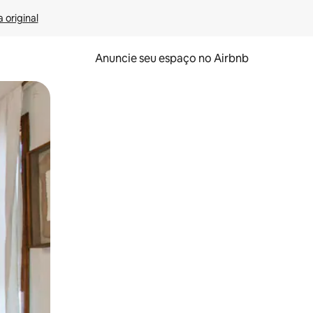
 original
Anuncie seu espaço no Airbnb
 deslizando o dedo na tela.