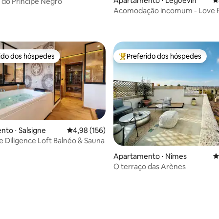
Apartamento ⋅ Léguevin
4
 do Príncipe Negro
Acomodação incomum - Love 
Essential Love
rido dos hóspedes
Preferido dos hóspedes
 melhores preferidos dos hóspedes
Entre os melhores preferidos d
to ⋅ Salsigne
4,98 de uma avaliação média de 5, 156 avalia
4,98 (156)
de Diligence Loft Balnéo & Sauna
édia de 5, 309 avaliações
Apartamento ⋅ Nîmes
4
O terraço das Arènes