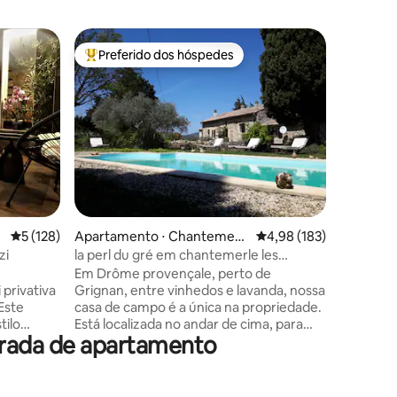
Apartame
Preferido dos hóspedes
Preferi
Entre os melhores preferidos dos hóspedes
Preferi
Le Lovely
Deixe-se 
Gruissan
para um
aproveita
Em uma á
cama king size. O Lovel
está disp
Lovely Narbonna
ções
incluído na p
5 de uma avaliação média de 5, 128 avaliações
5 (128)
Apartamento ⋅ Chantemerl
4,98 de uma avaliação 
4,98 (183)
600 metr
e-lès-Grignan
histórico
zi
la perl du gré em chantemerle les
Chalets.
grignan (26)
Em Drôme provençale, perto de
Buffets, 
privativa
Grignan, entre vinhedos e lavanda, nossa
Rodovia
Este
casa de campo é a única na propriedade.
tilo
Está localizada no andar de cima, para
orada de apartamento
uram a
quatro adultos, ao lado da casa dos
onará
proprietários. Sala de estar de 48 m²,
te
com cozinha aberta totalmente
 Sorts, no
equipada, área de estar com TV de 127