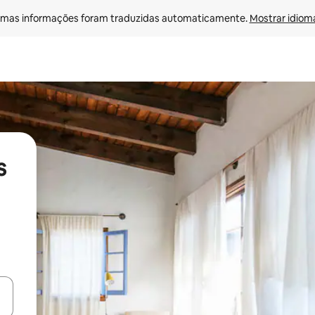
mas informações foram traduzidas automaticamente. 
Mostrar idioma
s
ore-os usando as seta para cima e para baixo do teclado ou tocando e