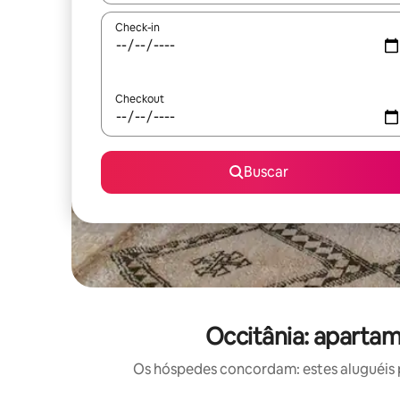
Check-in
Checkout
Buscar
Occitânia: aparta
Os hóspedes concordam: estes aluguéis 