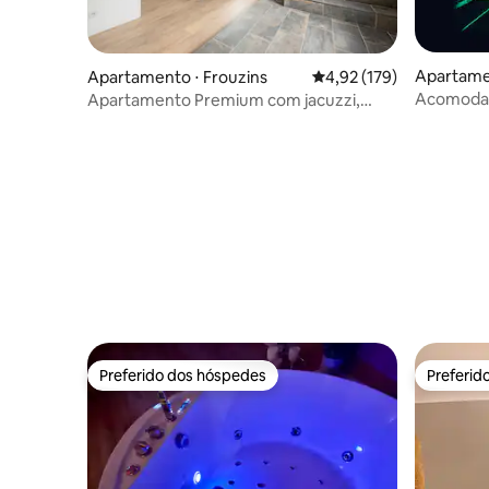
Apartamen
Apartamento ⋅ Frouzins
4,92 de uma avaliação m
4,92 (179)
Acomoda
Apartamento Premium com jacuzzi,
terraço e ar-condicionado
Preferido dos hóspedes
Preferid
Preferido dos hóspedes
Preferid