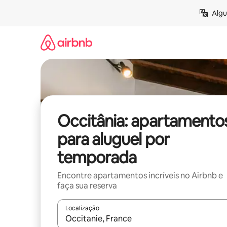
Pular
Algu
para
o
conteúdo
Occitânia: apartamento
para aluguel por
temporada
Encontre apartamentos incríveis no Airbnb e
faça sua reserva
Localização
Quando os resultados estiverem disponíveis, expl