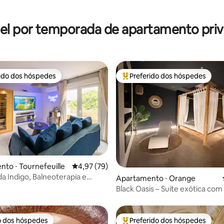
el por temporada de apartamento priv
rido dos hóspedes
Preferido dos hóspedes
 melhores preferidos dos hóspedes
Entre os melhores preferidos d
média de 5, 76 avaliações
to ⋅ Tournefeuille
4,97 de uma avaliação média de 5, 79 avalia
4,97 (79)
a Indigo, Balneoterapia e
Apartamento ⋅ Orange
Black Oasis – Suíte exótica com
de hidromassagem
o dos hóspedes
Preferido dos hóspedes