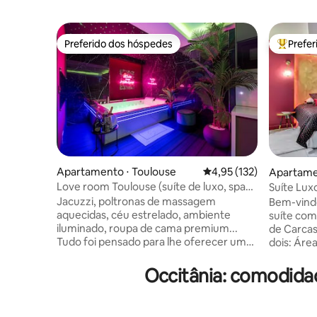
Preferido dos hóspedes
Prefe
Preferido dos hóspedes
Entre os
Apartamento ⋅ Toulouse
4,95 de uma avaliação m
4,95 (132)
Apartame
e
Love room Toulouse (suíte de luxo, spa
Suíte Lu
privativo)
- 160 m² C
Jacuzzi, poltronas de massagem
Bem-vindo
aquecidas, céu estrelado, ambiente
suíte com
iluminado, roupa de cama premium...
de Carcassonne. 🥰 O r
Tudo foi pensado para lhe oferecer uma
dois: Área de bem-estar: sauna privativa
experiência única, com um momento de
e banhei
relaxamento garantido! Opções
Máximo co
Occitânia: comodida
adicionais estão disponíveis mediante
elétrica 
solicitação para tornar sua estadia ainda
equipada. Localização excelente: Cit
mais agradável. Localizado no bairro de
restaurant