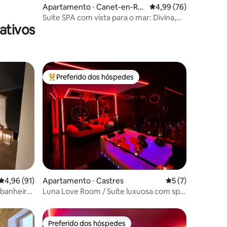
Apartamento ⋅ Canet-en-Ro
4,99 de uma avaliação
4,99 (76)
ussillon
Suíte SPA com vista para o mar: Divina,
ativos
jacuzzi, sauna e massagem
Preferido dos hóspedes
os hóspedes
Entre os melhores preferidos dos hóspedes
ções
4,96 de uma avaliação média de 5, 91 avaliações
4,96 (91)
Apartamento ⋅ Castres
5 de uma avaliaçã
5 (7)
 banheira
Luna Love Room / Suíte luxuosa com spa
privativo
Preferido dos hóspedes