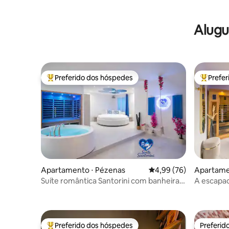
Alugu
Preferido dos hóspedes
Prefe
Entre os melhores preferidos dos hóspedes
Entre os
Apartamento ⋅ Pézenas
4,99 de uma avaliação 
4,99 (76)
Apartamen
Suíte romântica Santorini com banheira e
A escapad
sauna
Sauna
Preferido dos hóspedes
Preferid