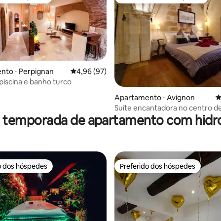
o dos hóspedes
Entre os melhores preferidos d
nto ⋅ Perpignan
4,96 de uma avaliação média de 5, 97 avalia
4,96 (97)
piscina e banho turco
Apartamento ⋅ Avignon
4
média de 5, 65 avaliações
Suíte encantadora no centro d
r temporada de apartamento com hi
o dos hóspedes
Preferido dos hóspedes
o dos hóspedes
Preferido dos hóspedes