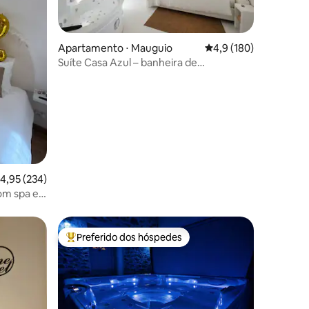
ções
Apartamento ⋅ Mauguio
4,9 de uma avaliação 
4,9 (180)
Suíte Casa Azul – banheira de
hidromassagem e espelho – com vista
,95 de uma avaliação média de 5, 234 avaliações
4,95 (234)
m spa e
Preferido dos hóspedes
Entre os melhores preferidos dos hóspedes