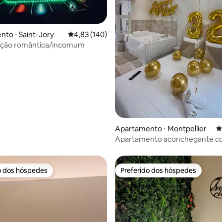
to ⋅ Saint-Jory
4,83 de uma avaliação média de 5, 140 avalia
4,83 (140)
édia de 5, 179 avaliações
ção romântica/incomum
Apartamento ⋅ Montpellier
4
Apartamento aconchegante co
pátio privativo
o dos hóspedes
Preferido dos hóspedes
o dos hóspedes
Preferido dos hóspedes