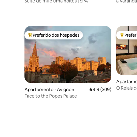
Provence
Suíte de mil e uma noites | SPA
a Varanda
Preferido dos hóspedes
Prefe
Entre os melhores preferidos dos hóspedes
Entre os
Apartamen
O Relais 
Apartamento ⋅ Avignon
4,9 de uma avaliação m
4,9 (309)
Face to the Popes Palace