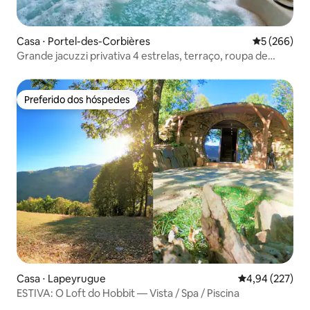
Casa ⋅ Portel-des-Corbières
5 de uma av
5 (266)
Grande jacuzzi privativa 4 estrelas, terraço, roupa de
cama incluída.
Preferido dos hóspedes
Preferido dos hóspedes
Casa ⋅ Lapeyrugue
4,94 de uma av
4,94 (227)
ESTIVA: O Loft do Hobbit — Vista / Spa / Piscina