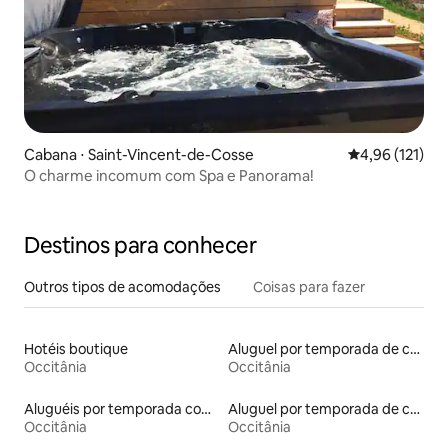
Cabana ⋅ Saint-Vincent-de-Cosse
4,96 de uma av
4,96 (121)
O charme incomum com Spa e Panorama!
Destinos para conhecer
Outros tipos de acomodações
Coisas para fazer
Hotéis boutique
Aluguel por temporada de contêineres
Occitânia
Occitânia
Aluguéis por temporada com banheiro para PCD
Aluguel por temporada de casas na árvore
Occitânia
Occitânia