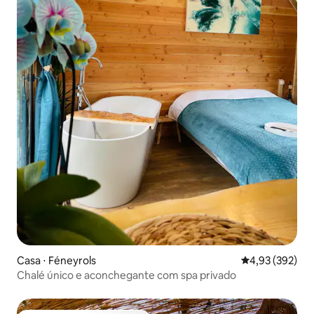
Casa ⋅ Féneyrols
4,93 de uma av
4,93 (392)
Chalé único e aconchegante com spa privado