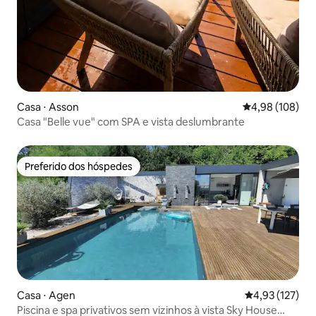
Casa ⋅ Asson
4,98 de uma av
4,98 (108)
Casa "Belle vue" com SPA e vista deslumbrante
Preferido dos hóspedes
Preferido dos hóspedes
Casa ⋅ Agen
4,93 de uma av
4,93 (127)
Piscina e spa privativos sem vizinhos à vista Sky House