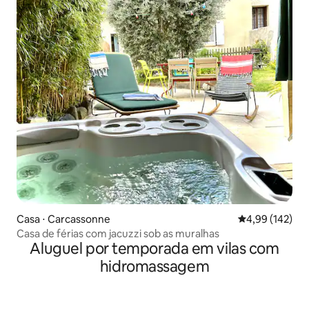
Casa ⋅ Carcassonne
4,99 de uma av
4,99 (142)
Casa de férias com jacuzzi sob as muralhas
Aluguel por temporada em vilas com
hidromassagem