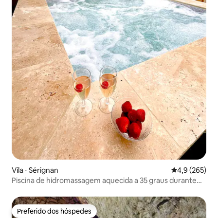
Vila ⋅ Sérignan
4,9 de uma av
4,9 (265)
Piscina de hidromassagem aquecida a 35 graus durante
todo o ano
Preferido dos hóspedes
Preferido dos hóspedes