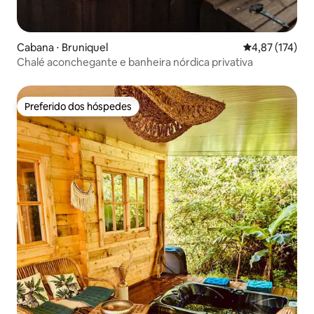
Cabana ⋅ Bruniquel
4,87 de uma av
4,87 (174)
Chalé aconchegante e banheira nórdica privativa
Preferido dos hóspedes
Preferido dos hóspedes