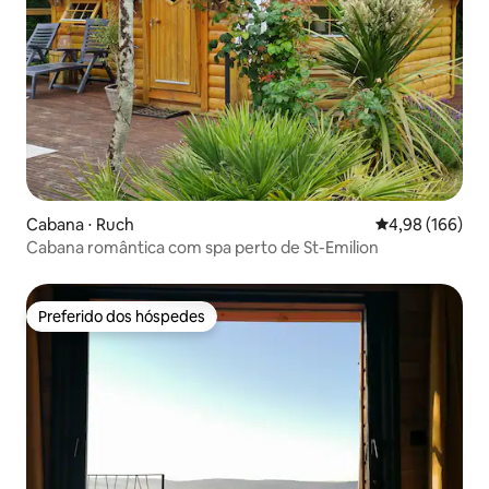
Cabana ⋅ Ruch
4,98 de uma av
4,98 (166)
Cabana romântica com spa perto de St-Emilion
Preferido dos hóspedes
Preferido dos hóspedes