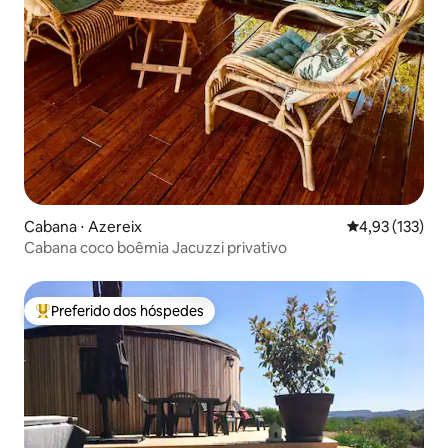
Cabana ⋅ Azereix
4,93 de uma av
4,93 (133)
Cabana coco boêmia Jacuzzi privativo
Preferido dos hóspedes
Entre os melhores preferidos dos hóspedes