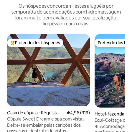
Os hóspedes concordam: estes aluguéis por
temporada de acomodações com hidromassagem
foram muito bem avaliados por sua localização,
limpeza e muito mais.
Preferido dos hóspedes
Preferido dos hó
Entre os melhores preferidos dos hóspedes
Preferido dos hó
Casa de cúpula ⋅ Réquista
4,96 de uma avaliação média de 
4,96 (319)
Hotel
Cúpula Sweet Dream e spa com vista
Équi-Cottage com 
para o rio
Deixe-se embalar pelas canções dos
🌵 Acomodação i
pássaros e desfrute de vistas
dos tufos vermelh