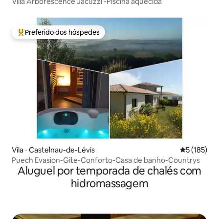
Villa Arborescence Jacuzzi -Piscina aquecida
Preferido dos hóspedes
Entre os melhores preferidos dos hóspedes
Vila ⋅ Castelnau-de-Lévis
5 de uma av
5 (185)
Puech Evasion-Gîte-Conforto-Casa de banho-Countrys
Aluguel por temporada de chalés com
hidromassagem