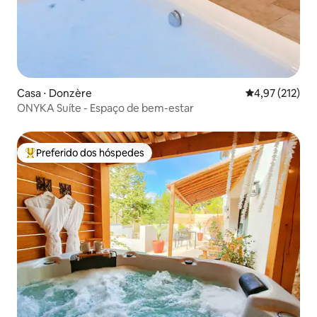
Casa ⋅ Donzère
4,97 de uma av
4,97 (212)
ONYKA Suíte - Espaço de bem-estar
Preferido dos hóspedes
Entre os melhores preferidos dos hóspedes