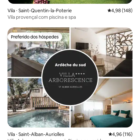
Vila ⋅ Saint-Quentin-la-Poterie
4,98 de uma av
4,98 (148)
Vila provençal com piscina e spa
Preferido dos hóspedes
Preferido dos hóspedes
Vila ⋅ Saint-Alban-Auriolles
4,96 de uma av
4,96 (116)