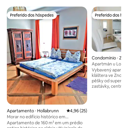
Preferido dos hóspedes
Preferido dos hó
Preferido dos hóspedes
Preferido dos hó
Condomínio ⋅ Zno
Apartmán u Louck
Vybavený apartm
kláštera ve Znojmě
pěšky od superma
zastávky, centra 
historickými památ
řece (5 min). Výh
Byt je zrenovovan
Je zde základní vy
Apartamento ⋅ Hollabrunn
4,96 de uma avaliação média de
4,96 (25)
wifi připojení, TV,
Morar no edifício histórico em
fén, myčka na nád
Jetzelsdorf
Apartamento de 160 m² em um prédio
kuchyň. potřeby. 