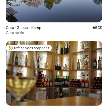
Casa ⋅ Gars am Kamp
5 de uma 
5 (3)
Casa no rio
Preferido dos hóspedes
Entre os melhores preferidos dos hóspedes