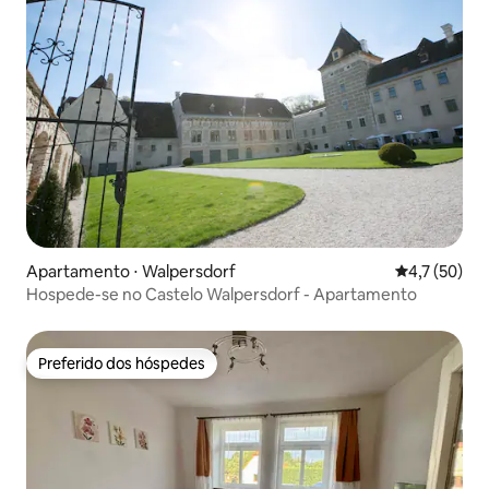
Apartamento ⋅ Walpersdorf
4,7 de uma a
4,7 (50)
Hospede-se no Castelo Walpersdorf - Apartamento
Preferido dos hóspedes
Preferido dos hóspedes