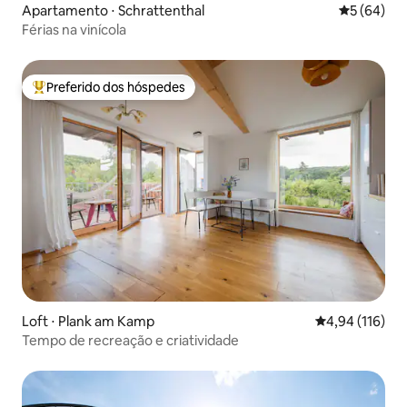
Apartamento ⋅ Schrattenthal
5 de uma a
5 (64)
Férias na vinícola
Preferido dos hóspedes
Entre os melhores preferidos dos hóspedes
Loft ⋅ Plank am Kamp
4,94 de uma av
4,94 (116)
Tempo de recreação e criatividade