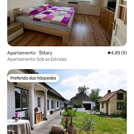
Apartamento ⋅ Štítary
4,89 de uma 
4,89 (9)
Apartamento Sob as Estrelas
Preferido dos hóspedes
Preferido dos hóspedes