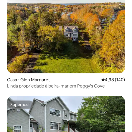
Casa ⋅ Glen Margaret
4,98 de uma av
4,98 (140)
Linda propriedade à beira-mar em Peggy's Cove
Superhost
Superhost