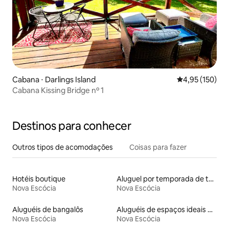
Cabana ⋅ Darlings Island
4,95 de uma av
4,95 (150)
Cabana Kissing Bridge nº 1
Destinos para conhecer
Outros tipos de acomodações
Coisas para fazer
Hotéis boutique
Aluguel por temporada de tendas
Nova Escócia
Nova Escócia
Aluguéis de bangalôs
Aluguéis de espaços ideais para famílias
Nova Escócia
Nova Escócia