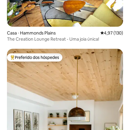
Casa ⋅ Hammonds Plains
4,97 de uma av
4,97 (130)
The Creation Lounge Retreat - Uma joia única!
Preferido dos hóspedes
Entre os melhores preferidos dos hóspedes