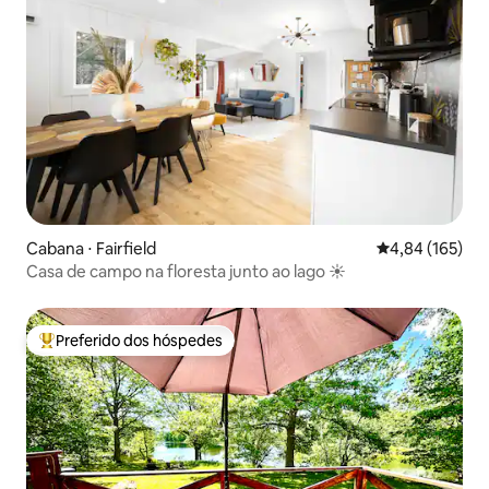
Cabana ⋅ Fairfield
4,84 de uma av
4,84 (165)
Casa de campo na floresta junto ao lago ☀️
Preferido dos hóspedes
Entre os melhores preferidos dos hóspedes