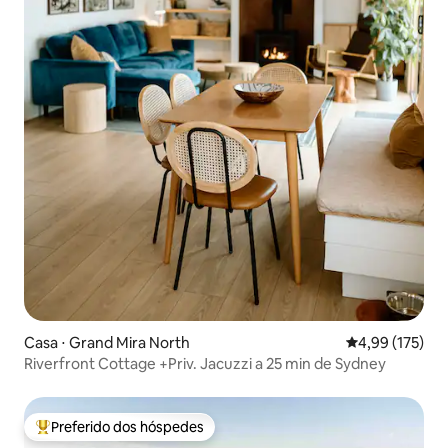
Casa ⋅ Grand Mira North
4,99 de uma av
4,99 (175)
Riverfront Cottage +Priv. Jacuzzi a 25 min de Sydney
Preferido dos hóspedes
Entre os melhores preferidos dos hóspedes