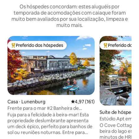
Os hóspedes concordam: estes aluguéis por
temporada de acomodações com caiaque foram
muito bem avaliados por sua localização, limpeza e
muito mais.
Preferido dos hóspedes
Preferido dos 
Entre os melhores preferidos dos hóspedes
Entre os melhore
Casa ⋅ Lunenburg
4,97 de uma avaliação média de 
4,97 (161)
Frente para o mar #2 Banheira de
Suíte de hóspedes
hidromassagem 2 quartos Deck no
Fuja para a felicidade à beira-mar! Esta
ds
Estúdio Apt em Co
telhado Churrasqueira 2 banheiros
propriedade deslumbrante apresenta
O Cove Cottage é 
um deck épico, perfeito para banhos de
beira do lago esco
sol ou reuniões noturnas. Entre para
minutos de HRM. 
descobrir acabamentos modernos, uma