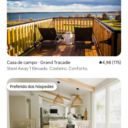
Casa de campo ⋅ Grand Tracadie
4,98 de uma av
4,98 (175)
Steel Away 1 Elevado. Costeiro. Conforto.
Preferido dos hóspedes
Preferido dos hóspedes