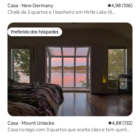
Casa ⋅ New Germany
4,98 de uma av
4,98 (106)
Chalé de 2 quartos e 1 banheiro em Hirtle Lake (6
hóspedes)
Preferido dos hóspedes
Preferido dos hóspedes
Casa ⋅ Mount Uniacke
4,88 de uma av
4,88 (132)
Casa no lago com 3 quartos que aceita cães e tem quintal
cercado