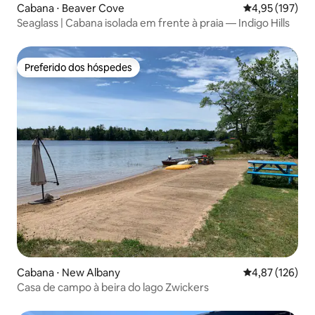
Cabana ⋅ Beaver Cove
4,95 de uma av
4,95 (197)
Seaglass | Cabana isolada em frente à praia — Indigo Hills
Preferido dos hóspedes
Preferido dos hóspedes
Cabana ⋅ New Albany
4,87 de uma av
4,87 (126)
Casa de campo à beira do lago Zwickers