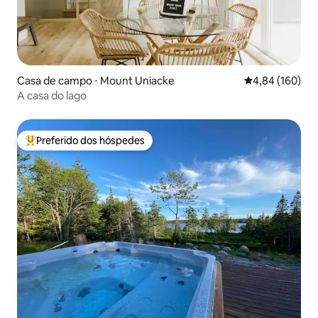
Casa de campo ⋅ Mount Uniacke
4,84 de uma av
4,84 (160)
A casa do lago
Preferido dos hóspedes
Entre os melhores preferidos dos hóspedes