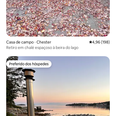
Casa de campo ⋅ Chester
4,96 de uma av
4,96 (198)
Retiro em chalé espaçoso à beira do lago
Preferido dos hóspedes
Preferido dos hóspedes