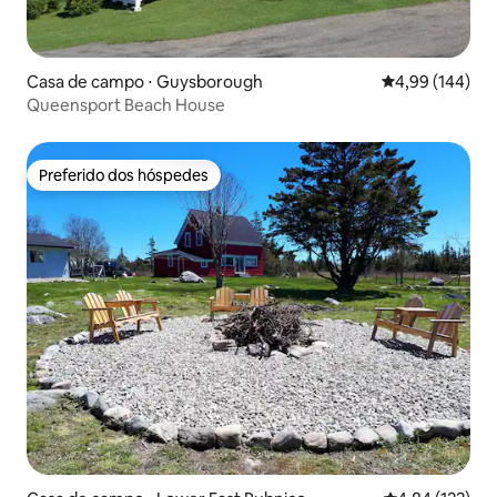
Casa de campo ⋅ Guysborough
4,99 de uma av
4,99 (144)
Queensport Beach House
Preferido dos hóspedes
Preferido dos hóspedes