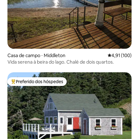
Casa de campo ⋅ Middleton
4,91 de uma av
4,91 (100)
Vida serena à beira do lago. Chalé de dois quartos.
Preferido dos hóspedes
Entre os melhores preferidos dos hóspedes