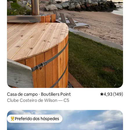
Casa de campo ⋅ Boutiliers Point
4,93 de uma av
4,93 (149)
Clube Costeiro de Wilson — C5
Preferido dos hóspedes
Entre os melhores preferidos dos hóspedes