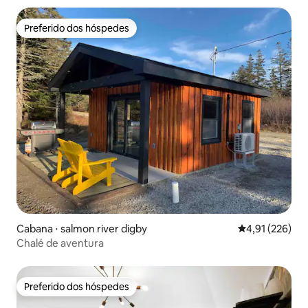
Preferido dos hóspedes
Preferido dos hóspedes
Cabana ⋅ salmon river digby
4,91 de uma av
4,91 (226)
Chalé de aventura
Preferido dos hóspedes
Preferido dos hóspedes