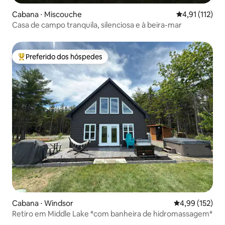
Cabana ⋅ Miscouche
4,91 de uma av
4,91 (112)
Casa de campo tranquila, silenciosa e à beira-mar
Preferido dos hóspedes
Entre os melhores preferidos dos hóspedes
Cabana ⋅ Windsor
4,99 de uma av
4,99 (152)
Retiro em Middle Lake *com banheira de hidromassagem*