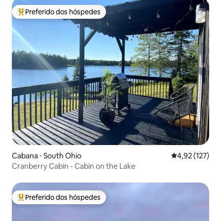
Preferido dos hóspedes
Entre os melhores preferidos dos hóspedes
Cabana ⋅ South Ohio
4,92 de uma av
4,92 (127)
Cranberry Cabin - Cabin on the Lake
Preferido dos hóspedes
Entre os melhores preferidos dos hóspedes