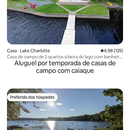
Casa ⋅ Lake Charlotte
4,98 de uma av
4,98 (125)
Casa de campo de 2 quartos à beira do lago com banheira
Aluguel por temporada de casas de
de hidromassagem
campo com caiaque
Preferido dos hóspedes
Preferido dos hóspedes