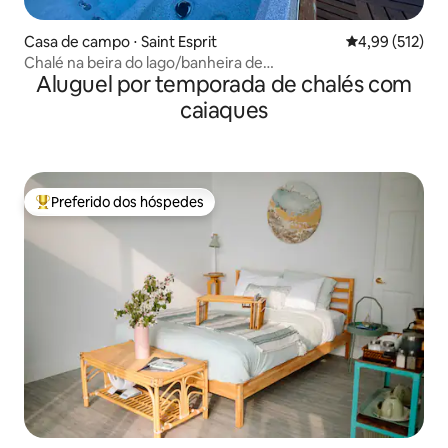
Casa de campo ⋅ Saint Esprit
4,99 de uma av
4,99 (512)
Chalé na beira do lago/banheira de
Aluguel por temporada de chalés com
hidromassagem/sauna/caiaques gratuitos
caiaques
Preferido dos hóspedes
Entre os melhores preferidos dos hóspedes