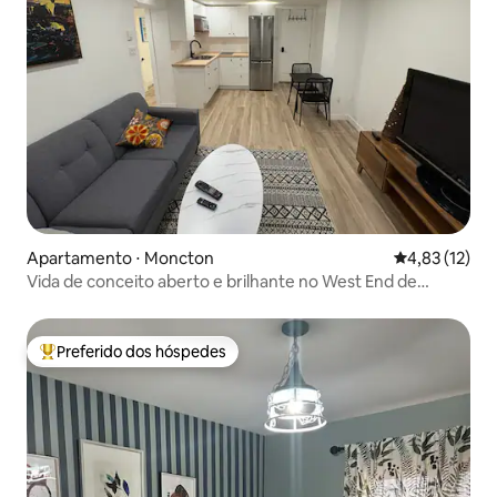
Apartamento ⋅ Moncton
4,83 de uma a
4,83 (12)
Vida de conceito aberto e brilhante no West End de
Moncton.
Preferido dos hóspedes
Entre os melhores preferidos dos hóspedes