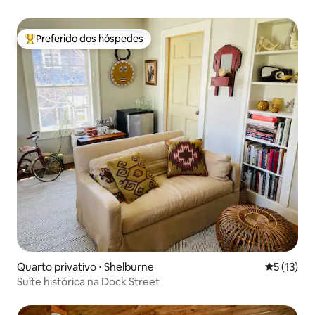
incrível, escritório
Preferido dos hóspedes
Entre os melhores preferidos dos hóspedes
Quarto privativo ⋅ Shelburne
5 de uma a
5 (13)
Suíte histórica na Dock Street