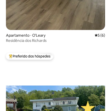
Apartamento ⋅ O'Leary
5 de uma 
5 (6)
Residência dos Richards
Preferido dos hóspedes
Entre os melhores preferidos dos hóspedes