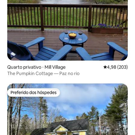
Quarto privativo ⋅ Mill Village
4,98 de uma ava
4,98 (203)
The Pumpkin Cottage — Paz no rio
Preferido dos hóspedes
Preferido dos hóspedes