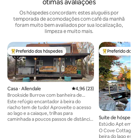
ótimas avaliações
Os hóspedes concordam: estes aluguéis por
temporada de acomodações com café da manhã
foram muito bem avaliados por sua localização,
limpeza e muito mais.
Preferido dos hóspedes
Preferido dos 
Entre os melhores preferidos dos hóspedes
Entre os melhore
Casa ⋅ Allendale
4,96 de uma avaliação média de
4,96 (23)
Brookside Burrow com banheira de
hidromassagem e acesso ao lago
Este refúgio encantador à beira do
riacho tem de tudo! Aproveite o acesso
ao lago e a caiaque, trilhas para
Suíte de hóspedes
caminhada a poucos passos de distância,
ds
Estúdio Apt em Co
uma banheira de hidromassagem nova
O Cove Cottage é 
para esquecer suas preocupações, um
beira do lago esco
fogão a lenha aconchegante para noites