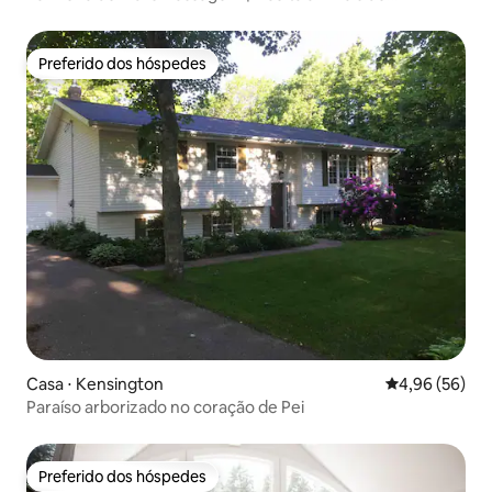
estimação | Caiaques - Chalé Vasara
Preferido dos hóspedes
Preferido dos hóspedes
Casa ⋅ Kensington
4,96 de uma a
4,96 (56)
Paraíso arborizado no coração de Pei
Preferido dos hóspedes
Preferido dos hóspedes