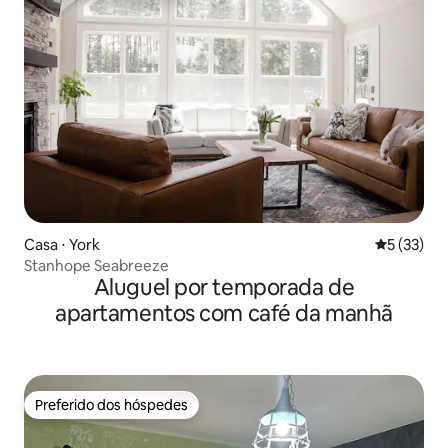
Casa ⋅ York
5 de uma a
5 (33)
Stanhope Seabreeze
Aluguel por temporada de
apartamentos com café da manhã
Preferido dos hóspedes
Preferido dos hóspedes