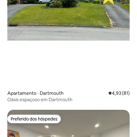
Apartamento ⋅ Dartmouth
4,93 de uma a
4,93 (81)
Oásis espaçoso em Dartmouth
Preferido dos hóspedes
Preferido dos hóspedes