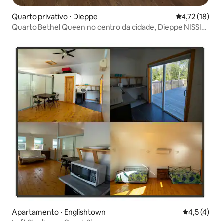
Quarto privativo ⋅ Dieppe
4,72 de uma a
4,72 (18)
Quarto Bethel Queen no centro da cidade, Dieppe NISSI
002
Apartamento ⋅ Englishtown
4,5 de uma 
4,5 (4)