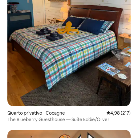
Quarto privativo ⋅ Cocagne
4,98 de uma av
4,98 (217)
The Blueberry Guesthouse — Suíte Eddie/Oliver