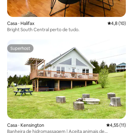
Casa ⋅ Halifax
4,8 de uma a
4,8 (10)
Bright South Central perto de tudo.
Superhost
Superhost
Casa ⋅ Kensington
4,55 de uma a
4,55 (11)
Banheira de hidromassagem | Aceita animais de