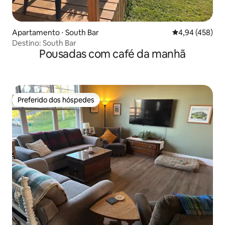
Apartamento ⋅ South Bar
4,94 de uma av
4,94 (458)
Destino: South Bar
Pousadas com café da manhã
Preferido dos hóspedes
Preferido dos hóspedes