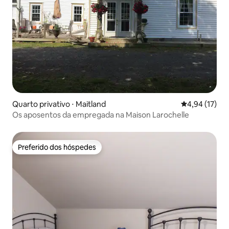
Quarto privativo ⋅ Maitland
4,94 de uma a
4,94 (17)
Os aposentos da empregada na Maison Larochelle
Preferido dos hóspedes
Preferido dos hóspedes