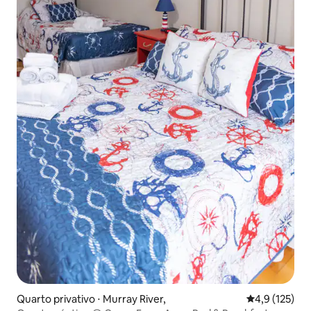
Quarto privativo ⋅ Murray River,
4,9 de uma av
4,9 (125)