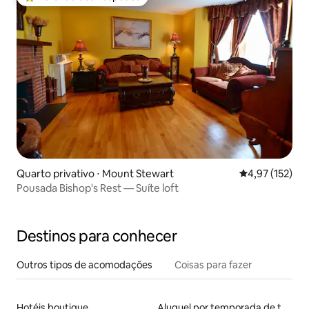
Entre os melhores preferidos dos hóspedes
Quarto privativo ⋅ Mount Stewart
4,97 de uma av
4,97 (152)
Pousada Bishop's Rest — Suíte loft
Destinos para conhecer
Outros tipos de acomodações
Coisas para fazer
Hotéis boutique
Aluguel por temporada de tendas