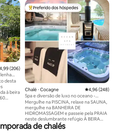
Chalé ⋅ Bl
Preferido dos hóspedes
Prefe
os hóspedes
Entre os melhores preferidos dos hóspedes
Entre o
Farol do 
Encontre
tranquilo
hóspedes
vistas de
em cadei
café e c
o nascer
privado. 
ções
Miramichi
,99 de uma avaliação média de 5, 206 avaliações
4,99 (206)
Blackvill
a disponi
 lenha
Candlelig
to desta
ao rio M
es
Chalé ⋅ Cocagne
4,96 de uma avaliação m
4,96 (248)
oferece 
da à beira
Spa e diversão de luxo no oceano -
hóspedes
 60
Piscina, sauna, banheira de
Mergulhe na PISCINA, relaxe na SAUNA,
rústica no
hidromassagem, praia
mergulhe na BANHEIRA DE
 com ar
HIDROMASSAGEM e passeie pela PRAIA
o
neste deslumbrante refúgio À BEIRA
cozinha de
emporada de chalés
D'ÁGUA! Desfrute de churrasco e jantar
nhã,
com vista para a água, um grande
nheiros