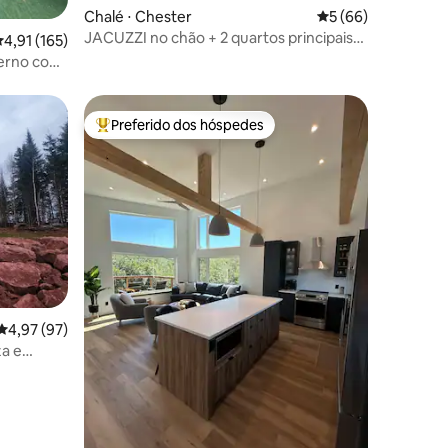
ções
Chalé ⋅ Chester
5 de uma avaliação
5 (66)
JACUZZI no chão + 2 quartos principais
,91 de uma avaliação média de 5, 165 avaliações
4,91 (165)
com suítes
erno com
Preferido dos hóspedes
os hóspedes
Entre os melhores preferidos dos hóspedes
ções
4,97 de uma avaliação média de 5, 97 avaliações
4,97 (97)
za e