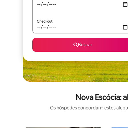
Checkout
Buscar
Nova Escócia: a
Os hóspedes concordam: estes alugué