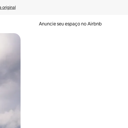
 original
Anuncie seu espaço no Airbnb
 deslizando o dedo na tela.