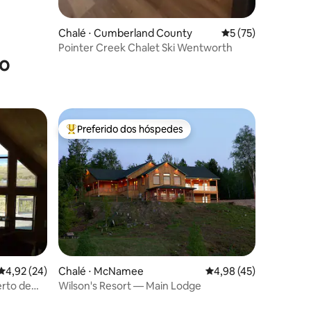
Chalé ⋅ Cumberland County
5 de uma avaliação
5 (75)
Pointer Creek Chalet Ski Wentworth
xo
Preferido dos hóspedes
Entre os melhores preferidos dos hóspedes
ções
4,92 de uma avaliação média de 5, 24 avaliações
4,92 (24)
Chalé ⋅ McNamee
4,98 de uma avaliação
4,98 (45)
erto de
Wilson's Resort — Main Lodge