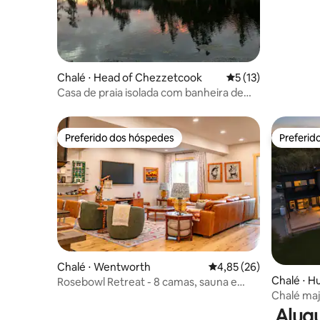
Chalé ⋅ Head of Chezzetcook
5 de uma avaliação 
5 (13)
Casa de praia isolada com banheira de
hidromassagem e sauna
Preferido dos hóspedes
Preferid
Preferido dos hóspedes
Preferid
Chalé ⋅ Wentworth
4,85 de uma avaliação 
4,85 (26)
Chalé ⋅ H
Rosebowl Retreat - 8 camas, sauna e
Chalé maj
banheira, 1 minuto para esquiar!
banheira
Alugu