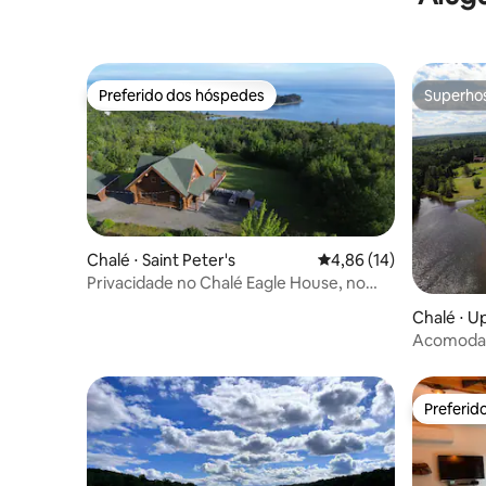
Preferido dos hóspedes
Superho
Preferido dos hóspedes
Superho
Chalé ⋅ Saint Peter's
4,86 de uma avaliação 
4,86 (14)
Privacidade no Chalé Eagle House, no
Lago Bras d'Or
Chalé ⋅ U
Acomodaç
Retiro no 
Preferid
Preferid