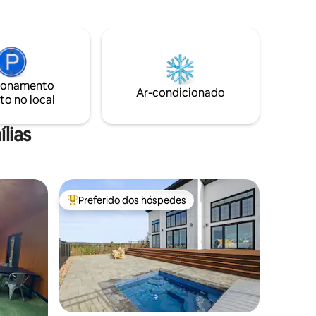
QUINTAL e FOGUEIRA! Divirta-se
maculado
também na SALA DE JOGOS com MESA
eira,
DE SINUCA! Acomoda 10 adultos e 2
s, 2
crianças :) Deixe-se encantar pela linda
barco a
natureza ao seu redor! No interior,
as; a 20
desfrute de 3 quartos, uma BANHEIRA
ionamento
DE HIDROMASSAGEM, cozinha completa
Ar-condicionado
to no local
e 2 banheiros COMPLETOS! Para casais,
amigos, pequenos grupos ou família -
Spa-ahhh, relaxe, divirta-se, refugie-se! :)
lias
Preferido dos hóspedes
Entre os melhores preferidos dos hóspedes