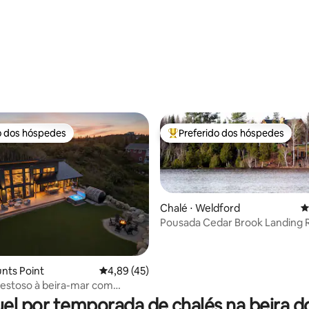
média de 5, 13 avaliações
o dos hóspedes
Preferido dos hóspedes
o dos hóspedes
Entre os melhores preferidos d
Chalé ⋅ Weldford
4
Pousada Cedar Brook Landing R
média de 5, 26 avaliações
unts Point
4,89 de uma avaliação média de 5, 45 avalia
4,89 (45)
estoso à beira-mar com
 de hidromassagem e sauna
el por temporada de chalés na beira d