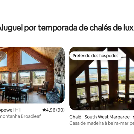
luguel por temporada de chalés de lu
st
Preferido dos hóspedes
st
Preferido dos hóspedes
pewell Hill
4,96 de uma avaliação média de 5, 90 avalia
4,96 (90)
 montanha Broadleaf
Chalé ⋅ South West Margaree
Casa de madeira à beira-mar p
Cabot Golf