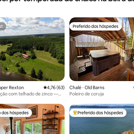
st
Preferido dos hóspedes
st
Preferido dos hóspedes
média de 5, 14 avaliações
pper Rexton
4,76 de uma avaliação média de 5, 63 avalia
4,76 (63)
Chalé ⋅ Old Barns
ão com telhado de zinco —
Poleiro de coruja
rio Richibucto
o dos hóspedes
Preferido dos hóspedes
o dos hóspedes
Entre os melhores preferidos d