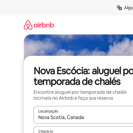
Pular
Algu
para
o
conteúdo
Nova Escócia: aluguel po
temporada de chalés
Encontre aluguel por temporada de chalés
incríveis no Airbnb e faça sua reserva
Localização
Quando os resultados estiverem disponíveis, expl
Check-in