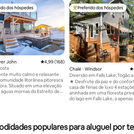
rido dos hóspedes
Preferido dos hóspedes
 melhores preferidos dos hóspedes
Entre os melhores preferidos d
iver John
4,99 de uma avaliação média de 5, 168 avalia
4,99 (168)
costa
édia de 5, 456 avaliações
Chalé ⋅ Windsor
4
nte muito calmo e relaxante
Diversão em Falls Lake; fogão a
munidade litorânea pitoresca
aconchegante
★ Desfrute da paz e do confor
uma elevação
casa de férias de luxo 4 estaçõ
 águas mornas do Estreito de
aninhada em uma floresta priva
rland, em uma baía tranquila
do lago em Falls Lake, a apenas
res e pores do sol
minutos de Halifax. Nossa casa 
ares, diversão oceânica ao lado
lago está totalmente equipada,
Desfrute das focas, garças,
condicionado central, mobiliári
ja-flores e muito mais. Um
confortável e possui uma bela 
odidades populares para aluguel por t
encioso utilizando talento
granito com bar de café da ma
 local, com eletrodomésticos de
eletrodomésticos novos e 2 ba