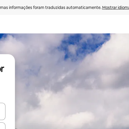
mas informações foram traduzidas automaticamente. 
Mostrar idioma
r
ore-os usando as seta para cima e para baixo do teclado ou tocando e