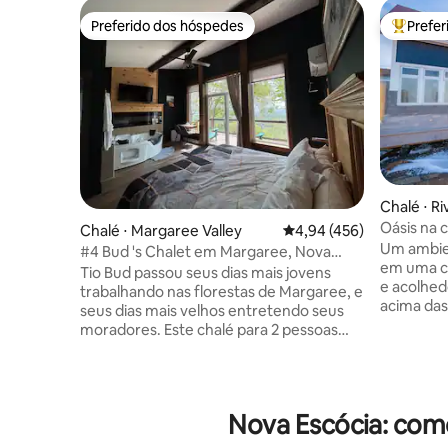
Preferido dos hóspedes
Prefe
Preferido dos hóspedes
Entre os
Chalé ⋅ R
Oásis na 
Chalé ⋅ Margaree Valley
4,94 de uma avaliação m
4,94 (456)
Um ambie
#4 Bud 's Chalet em Margaree, Nova
em uma co
Escócia
Tio Bud passou seus dias mais jovens
e acolhedora. Situado em 
trabalhando nas florestas de Margaree, e
acima das
seus dias mais velhos entretendo seus
Northumbe
moradores. Este chalé para 2 pessoas
com nasce
com o nome dele é perfeito para uma
espetacul
viagem de casais! Aninhado entre as
do pátio. 
madeiras, possui uma banheira de
águias, bei
hidromassagem para duas pessoas,
Nova Escócia: com
design at
situada abaixo de uma lareira elétrica de
artesanal
6 pés. Cozinha e cama king size A