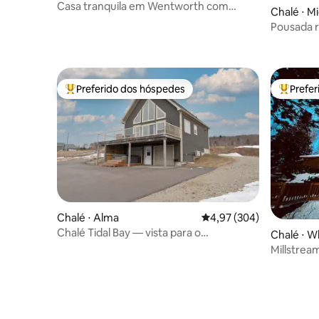
Casa tranquila em Wentworth com
Chalé ⋅ M
banheira de hidromassagem e Starlink
Pousada r
Preferido dos hóspedes
Prefe
Entre os melhores preferidos dos hóspedes
Entre os
Chalé ⋅ Alma
4,97 de uma avaliação m
4,97 (304)
Chalé Tidal Bay — vista para o
Chalé ⋅ W
mar*banheira de hidromassagem*sala de
Millstrea
jogos