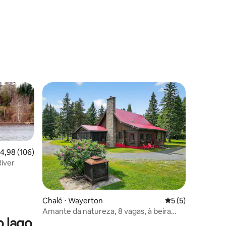
os hóspedes
,98 de uma avaliação média de 5, 106 avaliações
4,98 (106)
iver
ções
Chalé ⋅ Wayerton
5 de uma avaliaçã
5 (5)
Amante da natureza, 8 vagas, à beira
o lago
d'água e com spa