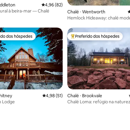
iddleton
4,96 de uma avaliação média de 5, 82 avalia
4,96 (82)
ural à beira-mar — Chalé
Chalé ⋅ Wentworth
4
Hemlock Hideaway: chalé mod
banheira de hidromassagem
rido dos hóspedes
Preferido dos hóspedes
 melhores preferidos dos hóspedes
Entre os melhores preferidos d
édia de 5, 304 avaliações
hitney
4,98 de uma avaliação média de 5, 51 avalia
4,98 (51)
Chalé ⋅ Brookvale
m Lodge
Chalé Loma: refúgio na nature
banheira de hidromassagem