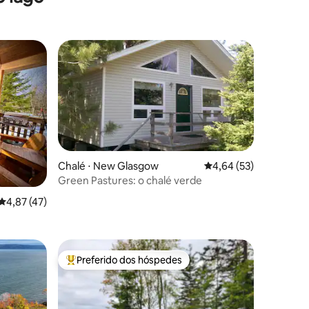
Chalé ⋅ New Glasgow
4,64 de uma avaliação
4,64 (53)
Green Pastures: o chalé verde
ções
4,87 de uma avaliação média de 5, 47 avaliações
4,87 (47)
Preferido dos hóspedes
os hóspedes
Entre os melhores preferidos dos hóspedes