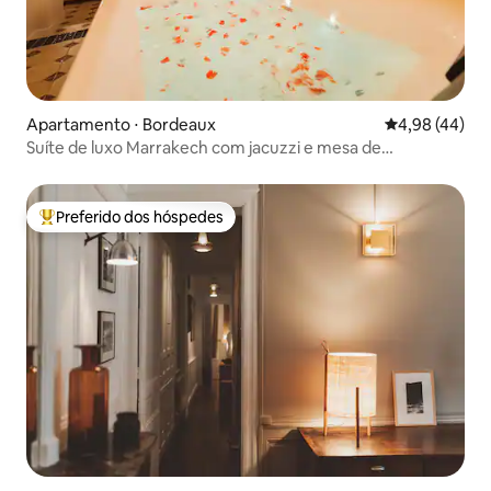
Apartamento ⋅ Bordeaux
4,98 de uma a
4,98 (44)
Suíte de luxo Marrakech com jacuzzi e mesa de
massagem
Preferido dos hóspedes
Entre os melhores preferidos dos hóspedes