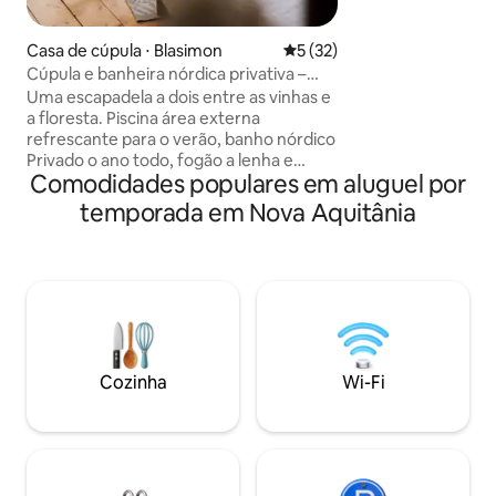
coberto abriga um
uma rede para re
chuvosos. Móveis d
Casa de cúpula ⋅ Blasimon
5 de uma avaliação média de
5 (32)
castanheiro... Ban
Cúpula e banheira nórdica privativa –
Fogão a lenha Cestas de café da manhã
Domaine du Bedat
Uma escapadela a dois entre as vinhas e
e serviços gourme
a floresta. Piscina área externa
refrescante para o verão, banho nórdico
Privado o ano todo, fogão a lenha e
Comodidades populares em aluguel por
telescópio para inverno — a cúpula pode
ser apreciada em todas as estações.
temporada em Nova Aquitânia
Cama de gaze de algodão Vosges
Tradition, roupão de banho para o
banho, café torrado Émilie a 5 min de
distância, rose rosa na chegada. 3
hectares para explorar, vinhos dos
nossos vinhedos, café da manhã e menu
de catering mediante solicitação. Ideal
para um fim de semana romântico. A 50
Cozinha
Wi-Fi
minutos de Bordeaux, a 20 minutos de
Saint-Émilion.