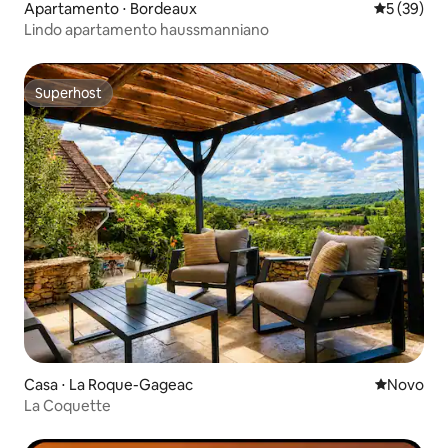
Apartamento ⋅ Bordeaux
5 de uma a
5 (39)
Lindo apartamento haussmanniano
Superhost
Superhost
Casa ⋅ La Roque-Gageac
Novo lugar
Novo
La Coquette