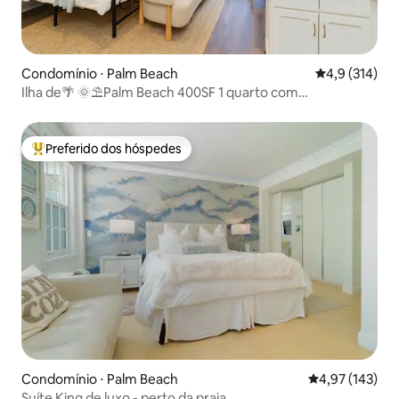
Condomínio ⋅ Palm Beach
4,9 de uma av
4,9 (314)
Ilha de🌴 🌞⛱Palm Beach 400SF 1 quarto com
estacionamento e⚡ Wi-Fi
Preferido dos hóspedes
Entre os melhores preferidos dos hóspedes
Condomínio ⋅ Palm Beach
4,97 de uma av
4,97 (143)
Suíte King de luxo - perto da praia