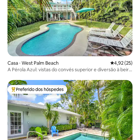
Casa ⋅ West Palm Beach
4,92 de uma a
4,92 (25)
A Pérola Azul: vistas do convés superior e diversão à beira
da piscina
Preferido dos hóspedes
Entre os melhores preferidos dos hóspedes