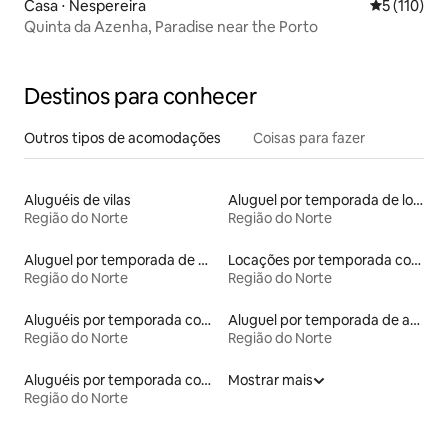
Casa ⋅ Nespereira
5 de uma av
5 (110)
Quinta da Azenha, Paradise near the Porto
Destinos para conhecer
Outros tipos de acomodações
Coisas para fazer
Aluguéis de vilas
Aluguel por temporada de lofts
Região do Norte
Região do Norte
Aluguel por temporada de microcasas
Locações por temporada com piscina
Região do Norte
Região do Norte
Aluguéis por temporada com acesso à praia
Aluguel por temporada de apart-hotéis
Região do Norte
Região do Norte
Aluguéis por temporada com café da manhã
Mostrar mais
Região do Norte