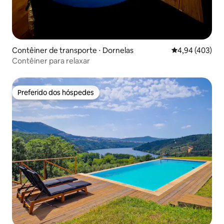
Contêiner de transporte ⋅ Dornelas
4,94 de uma av
4,94 (403)
Contêiner para relaxar
Preferido dos hóspedes
Preferido dos hóspedes