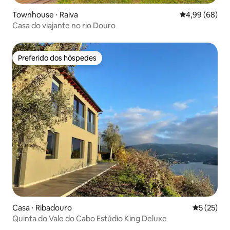
Townhouse ⋅ Raiva
4,99 de uma av
4,99 (68)
Casa do viajante no rio Douro
Preferido dos hóspedes
Preferido dos hóspedes
Casa ⋅ Ribadouro
5 de uma a
5 (25)
Quinta do Vale do Cabo Estúdio King Deluxe