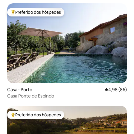
Preferido dos hóspedes
Entre os melhores preferidos dos hóspedes
Casa ⋅ Porto
4,98 de uma av
4,98 (86)
Casa Ponte de Espindo
Preferido dos hóspedes
Entre os melhores preferidos dos hóspedes