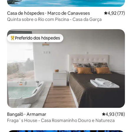
Casa de hóspedes ⋅ Marco de Canaveses
4,92 de uma a
4,92 (77)
Quinta sobre o Rio com Piscina - Casa da Garça
Preferido dos hóspedes
Entre os melhores preferidos dos hóspedes
Bangalô ⋅ Armamar
4,93 de uma av
4,93 (178)
Fraga`s House - Casa Rosmaninho Douro e Natureza