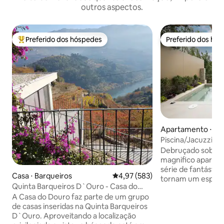
outros aspectos.
Preferido dos hóspedes
Preferido dos hó
Entre os melhores preferidos dos hóspedes
Preferido dos hó
Apartamento ⋅ A
Piscina/Jacuzzi A
Vista Rio
Debruçado sobre o
magnifico aparta
série de fantástica
Casa ⋅ Barqueiros
4,97 de uma avaliação média de 
4,97 (583)
tornam um espaç
Quinta Barqueiros D`Ouro - Casa do
exclusivo. - Em pleno centro histórico, a
Douro
A Casa do Douro faz parte de um grupo
200 metros da igre
de casas inseridas na Quinta Barqueiros
escassos metros d
D`Ouro. Aproveitando a localização
Piscina/Jacuzi aque