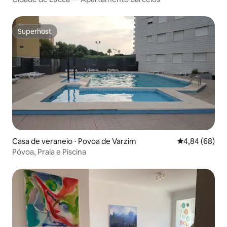
Superhost
Superhost
Casa de veraneio ⋅ Povoa de Varzim
4,84 de uma av
4,84 (68)
Póvoa, Praia e Piscina