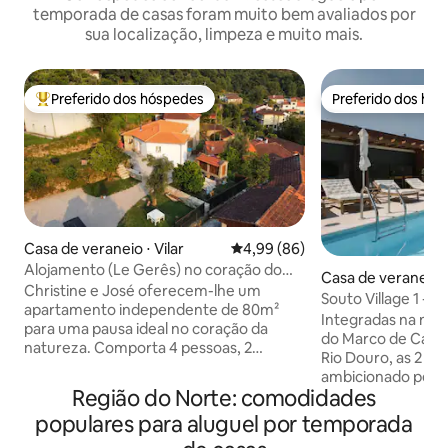
temporada de casas foram muito bem avaliados por
sua localização, limpeza e muito mais.
Preferido dos hóspedes
Preferido dos hó
Entre os melhores preferidos dos hóspedes
Preferido dos hó
Casa de veraneio ⋅ Vilar
4,99 de uma avaliação média de
4,99 (86)
Alojamento (Le Gerês) no coração do
Casa de veraneio 
Parque Gerês
Christine e José oferecem-lhe um
Gaiolo
Souto Village 1 - 
apartamento independente de 80m²
Integradas na na
para uma pausa ideal no coração da
do Marco de Canav
natureza. Comporta 4 pessoas, 2
Rio Douro, as 2 Vil
quartos com camas de casal, sofá,
ambicionado pelo
cozinha bem equipada que abre para a
Região do Norte: comodidades
procuram conexão
sala, casa de banho com duche e
calma e tranquili
populares para aluguel por temporada
banheira, lavandaria, terraço exterior,
privado e acolhedo
espreguiçadeiras, mobiliário de jardim,