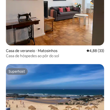
Casa de veraneio ⋅ Matosinhos
4,88 de uma a
4,88 (33)
Casa de hóspedes ao pôr do sol
Superhost
Superhost