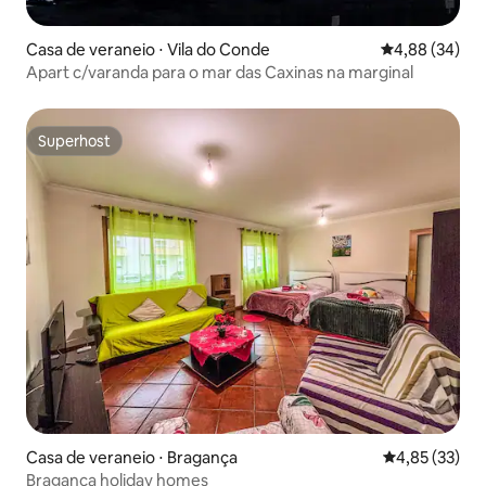
Casa de veraneio ⋅ Vila do Conde
4,88 de uma a
4,88 (34)
Apart c/varanda para o mar das Caxinas na marginal
Superhost
Superhost
Casa de veraneio ⋅ Bragança
4,85 de uma a
4,85 (33)
Bragança holiday homes