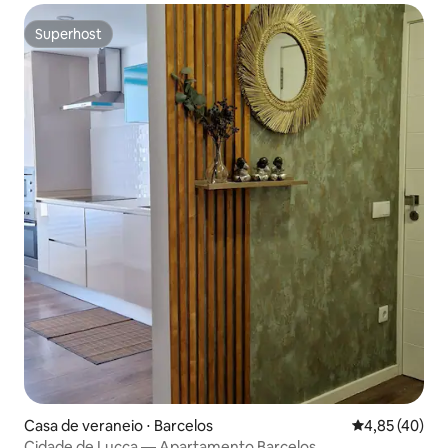
Superhost
Superhost
Casa de veraneio ⋅ Barcelos
4,85 de uma a
4,85 (40)
Cidade de Lucca — Apartamento Barcelos