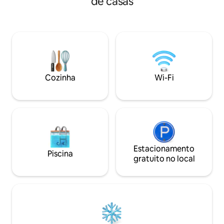
de casas
partilham os jardin
guarda-sóis, churrasco e grandes
podendo ser rese
espaços verdes Acomoda
individualmente o
confortavelmente 2 a 4 pessoas
quiser descobrir a 
Servimos um delicioso pequeno-almoço,
praticar kayak e s
que pode ser reservado como extra no
douro. O Aeroport
momento da reserva
Aeroporto de Sá C
km
Cozinha
Wi-Fi
Estacionamento
Piscina
gratuito no local