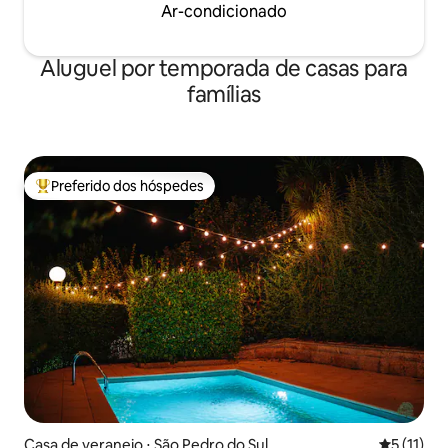
Ar-condicionado
Aluguel por temporada de casas para
famílias
Preferido dos hóspedes
Entre os melhores preferidos dos hóspedes
Casa de veraneio ⋅ São Pedro do Sul
5 de uma a
5 (11)