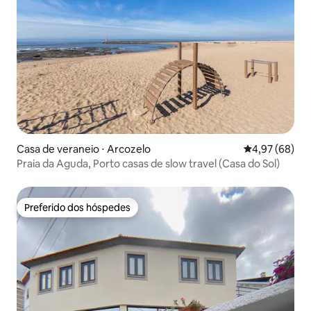
Casa de veraneio ⋅ Arcozelo
4,97 de uma a
4,97 (68)
Praia da Aguda, Porto casas de slow travel (Casa do Sol)
Preferido dos hóspedes
Preferido dos hóspedes