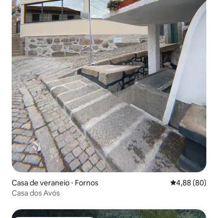
Casa de veraneio ⋅ Fornos
4,88 de uma av
4,88 (80)
Casa dos Avós