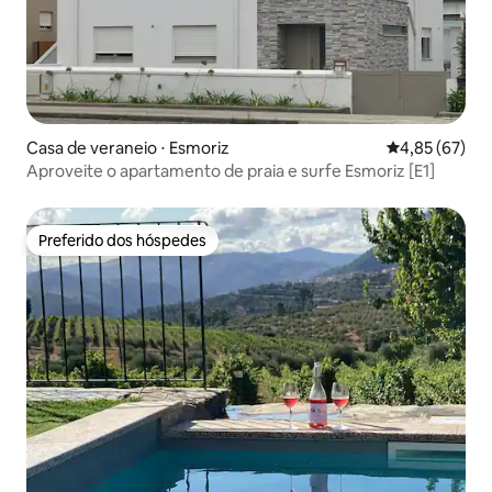
Casa de veraneio ⋅ Esmoriz
4,85 de uma a
4,85 (67)
Aproveite o apartamento de praia e surfe Esmoriz [E1]
Preferido dos hóspedes
Preferido dos hóspedes