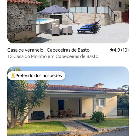
Casa de veraneio ⋅ Cabeceiras de Basto
4,9 de uma a
4,9 (10)
T3 Casa do Moinho em Cabeceiras de Basto
Preferido dos hóspedes
Entre os melhores preferidos dos hóspedes