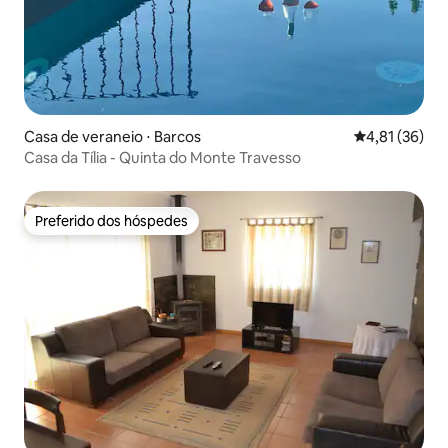
Casa de veraneio ⋅ Barcos
4,81 de uma a
4,81 (36)
Casa da Tília - Quinta do Monte Travesso
Preferido dos hóspedes
Preferido dos hóspedes