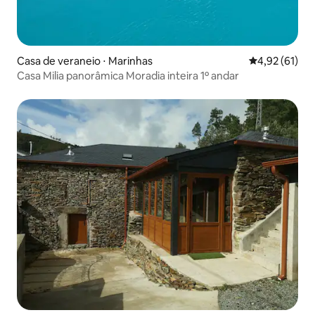
Casa de veraneio ⋅ Marinhas
4,92 de uma a
4,92 (61)
Casa Milia panorâmica Moradia inteira 1º andar