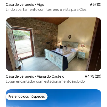
Casa de veraneio ⋅ Vigo
5 de uma a
5 (10)
Lindo apartamento com terreno e vista para Cies
Casa de veraneio ⋅ Viana do Castelo
4,75 de uma a
4,75 (20)
Lugar encantador com estacionamento incluído
Preferido dos hóspedes
Preferido dos hóspedes