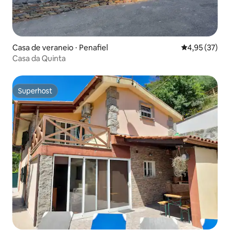
Casa de veraneio ⋅ Penafiel
4,95 de uma a
4,95 (37)
Casa da Quinta
Superhost
Superhost