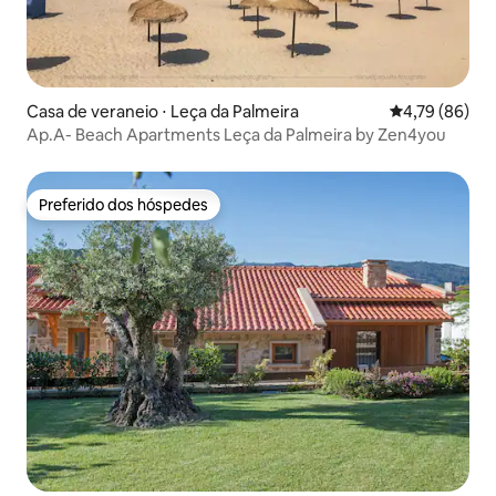
Casa de veraneio ⋅ Leça da Palmeira
4,79 de uma a
4,79 (86)
Ap.A- Beach Apartments Leça da Palmeira by Zen4you
Preferido dos hóspedes
Preferido dos hóspedes