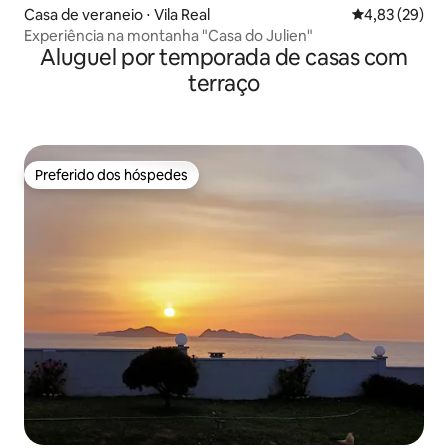
Casa de veraneio ⋅ Vila Real
4,83 de uma a
4,83 (29)
Experiência na montanha "Casa do Julien"
Aluguel por temporada de casas com
terraço
Preferido dos hóspedes
Preferido dos hóspedes