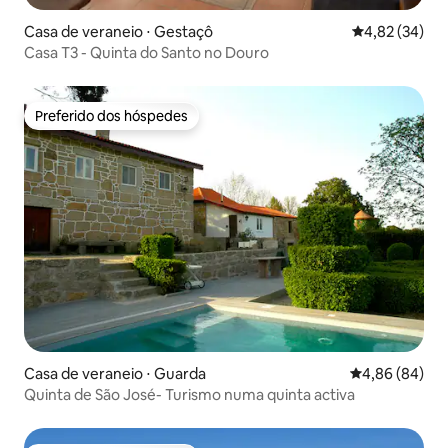
Casa de veraneio ⋅ Gestaçô
4,82 de uma a
4,82 (34)
Casa T3 - Quinta do Santo no Douro
Preferido dos hóspedes
Preferido dos hóspedes
Casa de veraneio ⋅ Guarda
4,86 de uma av
4,86 (84)
Quinta de São José- Turismo numa quinta activa