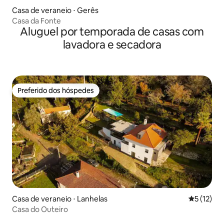
Casa de veraneio ⋅ Gerês
Casa da Fonte
Aluguel por temporada de casas com
lavadora e secadora
Preferido dos hóspedes
Preferido dos hóspedes
Casa de veraneio ⋅ Lanhelas
5 de uma a
5 (12)
Casa do Outeiro