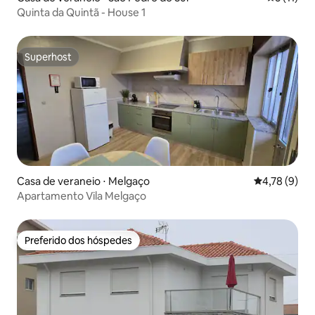
Quinta da Quintã - House 1
Superhost
Superhost
Casa de veraneio ⋅ Melgaço
4,78 de uma 
4,78 (9)
Apartamento Vila Melgaço
Preferido dos hóspedes
Preferido dos hóspedes